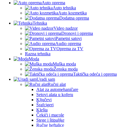
Auto oprema
Auto tehnika
Auto kozmetika
Dodatna oprema
Tehnika
Video nadzor
Dronovi i oprema
Pametni satovi
Audio oprema
Oprema za TV
Razna tehnika
Moda
Muška moda
Ženska moda
Taktička odeća i oprema
Uradi sam
Ručni alat
Alat za automehaničare
Setovi alata u koferu
Ključevi
Šrafcigeri
Klešta
Čekići i macole
Stege i štipaljke
Ručne heftalice