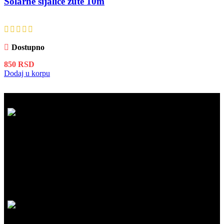
Solarne sijalice žute 10m
Dostupno
850
RSD
Dodaj u korpu
BESPLATNA ISPORUKA
Besplatna dostava za kupovinu iznad 5.999 RSD na našem sajtu!