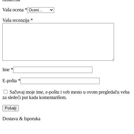
Vaša ocena
*
Vaša recenzija
*
Ime
*
E-pošta
*
Sačuvaj moje ime, e-poštu i veb mesto u ovom pregledaču veba
za sledeći put kada komentarišem.
Dostava & Isporuka