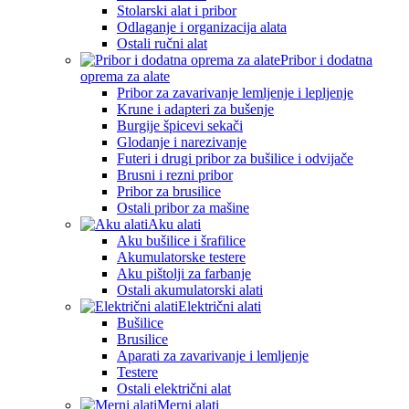
Stolarski alat i pribor
Odlaganje i organizacija alata
Ostali ručni alat
Pribor i dodatna
oprema za alate
Pribor za zavarivanje lemljenje i lepljenje
Krune i adapteri za bušenje
Burgije špicevi sekači
Glodanje i narezivanje
Futeri i drugi pribor za bušilice i odvijače
Brusni i rezni pribor
Pribor za brusilice
Ostali pribor za mašine
Aku alati
Aku bušilice i šrafilice
Akumulatorske testere
Aku pištolji za farbanje
Ostali akumulatorski alati
Električni alati
Bušilice
Brusilice
Aparati za zavarivanje i lemljenje
Testere
Ostali električni alat
Merni alati