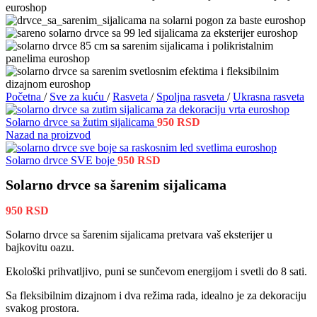
Početna
/
Sve za kuću
/
Rasveta
/
Spoljna rasveta
/
Ukrasna rasveta
Solarno drvce sa žutim sijalicama
950
RSD
Nazad na proizvod
Solarno drvce SVE boje
950
RSD
Solarno drvce sa šarenim sijalicama
950
RSD
Solarno drvce sa šarenim sijalicama pretvara vaš eksterijer u
bajkovitu oazu.
Ekološki prihvatljivo, puni se sunčevom energijom i svetli do 8 sati.
Sa fleksibilnim dizajnom i dva režima rada, idealno je za dekoraciju
svakog prostora.