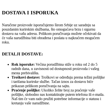
DOSTAVA I ISPORUKA
Naručene proizvode isporučujemo širom Srbije uz saradnju sa
pouzdanim kurirskim službama, što omogućava brzu i sigurnu
dostavu na vašu adresu. Prilikom poručivanja možete očekivati da
će vaša narudžbina biti obrađena i poslata u najkraćem mogućem
roku.
DETALJI DOSTAVE:
Rok isporuke:
Većina porudžbina stiže u roku od 2 do 5
radnih dana, u zavisnosti od dostupnosti proizvoda i vašeg
mesta prebivališta.
Troškovi dostave:
Troškovi se određuju prema težini pošiljke
i tarifama kurirske službe. Tačan iznos za dostavu biće
prikazan prilikom poručivanja na sajtu.
Praćenje pošiljke:
Ukoliko želite broj za praćenje vaše
pošiljke, slobodno nas kontaktirajte putem telefona ili e-maila.
Naš tim će vam rado pružiti potrebne informacije o statusu i
kretanju vaše narudžbine.