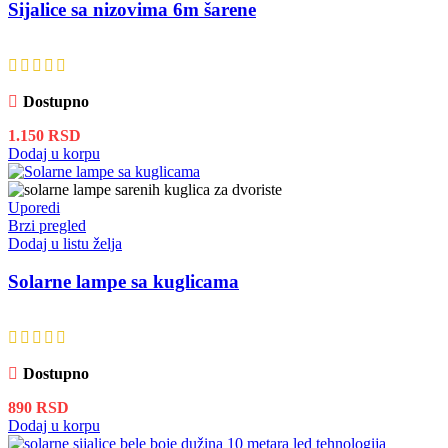
Sijalice sa nizovima 6m šarene
Dostupno
1.150
RSD
Dodaj u korpu
Uporedi
Brzi pregled
Dodaj u listu želja
Solarne lampe sa kuglicama
Dostupno
890
RSD
Dodaj u korpu