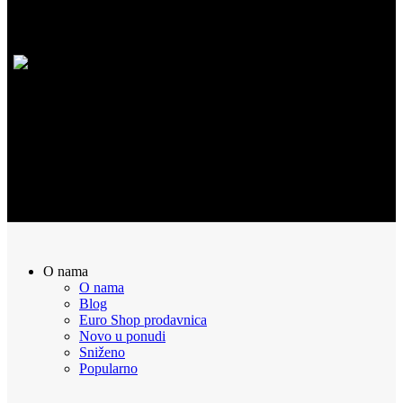
100% Sigurna kupovina putem interneta!
POVRAT NOVCA
Sve naručene proizvode možete vratiti u roku od 14 dana
O nama
O nama
Blog
Euro Shop prodavnica
Novo u ponudi
Sniženo
Popularno