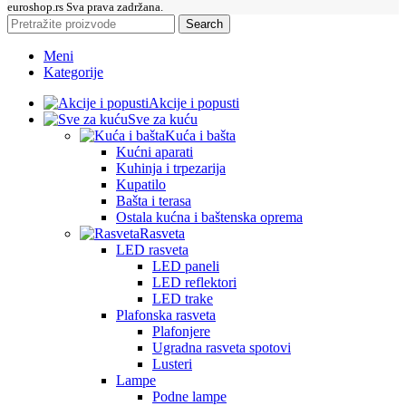
euroshop.rs Sva prava zadržana.
Search
Meni
Kategorije
Akcije i popusti
Sve za kuću
Kuća i bašta
Kućni aparati
Kuhinja i trpezarija
Kupatilo
Bašta i terasa
Ostala kućna i baštenska oprema
Rasveta
LED rasveta
LED paneli
LED reflektori
LED trake
Plafonska rasveta
Plafonjere
Ugradna rasveta spotovi
Lusteri
Lampe
Podne lampe