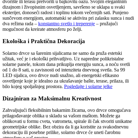
dvorište ili terasu pretvoriti u bajkovitu oazu. Svojim elegantnim
dizajnom i živopisnim osvetljenjem, savršeno se uklapa u svaki
eksterijer, donoseći radost i toplinu tokom večernjih sati. Punjeno
sunčevom energijom, automatski se aktivira pri zalasku sunca i nudi
dva režima rada –
konstantno svetlo i treperenje
– pružajući
mogućnost da kreirate atmosferu po želji.
Ekološka i Praktična Dekoracija
Solarno drvce sa šarenim sijalicama ne samo da pruža estetski
užitak, već je i ekološki prihvatljivo. Uz napredne polikristalne
solarne panele, tokom dana prikuplja energiju sunca, a noću svetli
od 1 do 8 sati, u zavisnosti od intenziteta dnevnog svetla. Sa 99
LED sijalica, ovo drvce nudi snažno, ali energetski efikasno
osvetljenje koje je idealno za ukrašavanje bašte, terase, prilaza, ili
bilo kojeg spoljašnjeg prostora.
Pogledajte i solarne jelke
Dizajniran za Maksimalnu Kreativnost
Zahvaljujući fleksibilnim bakarnim žicama, ovo drvce omogućava
prilagođavanje oblika u skladu sa vašom maštom. Možete ga
oblikovati u formu cveta, vatrometa, spirale ili čak stvoriti unikatne
geometrijske oblike. Bez obzira da li ga koristite za svakodnevnu
dekoraciju ili posebne prilike, solarno drvce će uneti čarobnu
atmosferu u vaš prostor.