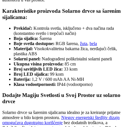
Karakteristike proizvoda Solarno drvce sa šarenim
sijalicama:
Prekidač:
Kontrola svetla, isključeno + dva načina rada
(konstantno svetlo i trepćući način)
Boja sijalica:
Šarena
Boje svetla dostupne:
RGB šarena,
žuta
,
bela
Materijal:
Visokokvalitetna bakarna žica, nerđajući čelik,
plastika ABS
Solarni panel:
Nadograđeni polikristalni solarni paneli
Ukupna visina proizvoda:
85 cm
Broj savitljivih LED žica:
33 kom
Broj LED sijalica:
99 kom
Baterija:
1,2 V / 600 mAh AA Ni-MH
Klasa vodootpornosti:
IP44 (vodootporno)
Dodajte Magiju Svetlosti u Svoj Prostor uz solarno
drvce
Solarno drvce sa šarenim sijalicama idealno je za kreiranje prijatne
atmosfere u bilo kojem prostoru.
Njegov energetski štedljiv dizajn
omogućava dugotrajno korišćenje
bez dodatnih troškova, a