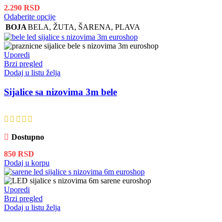
2.290
RSD
Ovaj
Odaberite opcije
proizvod
BOJA
BELA
,
ŽUTA
,
ŠARENA
,
PLAVA
ima
više
varijanti.
Uporedi
Opcije
Brzi pregled
mogu
Dodaj u listu želja
biti
izabrane
Sijalice sa nizovima 3m bele
na
stranici
proizvoda.
Dostupno
850
RSD
Dodaj u korpu
Uporedi
Brzi pregled
Dodaj u listu želja