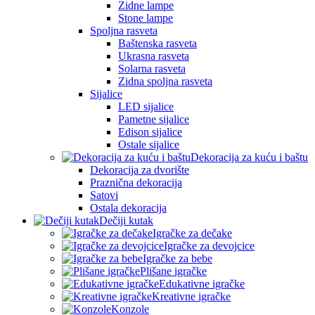
Zidne lampe
Stone lampe
Spoljna rasveta
Baštenska rasveta
Ukrasna rasveta
Solarna rasveta
Zidna spoljna rasveta
Sijalice
LED sijalice
Pametne sijalice
Edison sijalice
Ostale sijalice
Dekoracija za kuću i baštu
Dekoracija za dvorište
Praznična dekoracija
Satovi
Ostala dekoracija
Dečiji kutak
Igračke za dečake
Igračke za devojcice
Igračke za bebe
Plišane igračke
Edukativne igračke
Kreativne igračke
Konzole