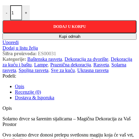
Solarno drvce sa šarenim sijalicama količina
-
+
DODAJ U KORPU
Kupi odmah
Uporedi
Dodaj u listu želja
Šifra proizvoda:
ES00031
Kategorije:
Baštenska rasveta
,
Dekoracija za dvorište
,
Dekoracija
za kuću i baštu
,
Lampe
,
Praznična dekoracija
,
Rasveta
,
Solarna
rasveta
,
Spoljna rasveta
,
Sve za kuću
,
Ukrasna rasveta
Podeli:
Opis
Recenzije (0)
Dostava & Isporuka
Opis
Solarno drvce sa šarenim sijalicama – Magična Dekoracija za Vaš
Prostor
Ovo solarno drvce donosi prelepu svetlosnu magiju koja će vaš vrt,