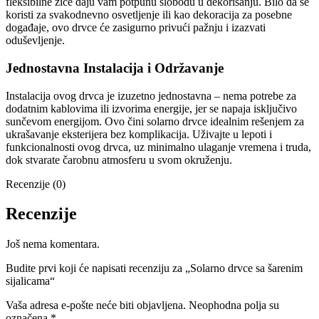
fleksibilne žice daju vam potpunu slobodu u dekorisanju. Bilo da se
koristi za svakodnevno osvetljenje ili kao dekoracija za posebne
događaje, ovo drvce će zasigurno privući pažnju i izazvati
oduševljenje.
Jednostavna Instalacija i Održavanje
Instalacija ovog drvca je izuzetno jednostavna – nema potrebe za
dodatnim kablovima ili izvorima energije, jer se napaja isključivo
sunčevom energijom. Ovo čini solarno drvce idealnim rešenjem za
ukrašavanje eksterijera bez komplikacija. Uživajte u lepoti i
funkcionalnosti ovog drvca, uz minimalno ulaganje vremena i truda,
dok stvarate čarobnu atmosferu u svom okruženju.
Recenzije (0)
Recenzije
Još nema komentara.
Budite prvi koji će napisati recenziju za „Solarno drvce sa šarenim
sijalicama“
Vaša adresa e-pošte neće biti objavljena.
Neophodna polja su
označena
*