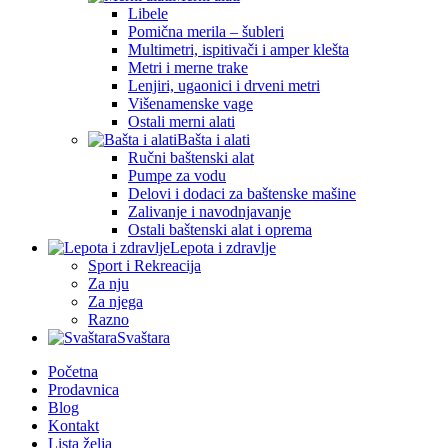
Libele
Pomična merila – šubleri
Multimetri, ispitivači i amper klešta
Metri i merne trake
Lenjiri, ugaonici i drveni metri
Višenamenske vage
Ostali merni alati
Bašta i alati
Ručni baštenski alat
Pumpe za vodu
Delovi i dodaci za baštenske mašine
Zalivanje i navodnjavanje
Ostali baštenski alat i oprema
Lepota i zdravlje
Sport i Rekreacija
Za nju
Za njega
Razno
Svaštara
Početna
Prodavnica
Blog
Kontakt
Lista želja