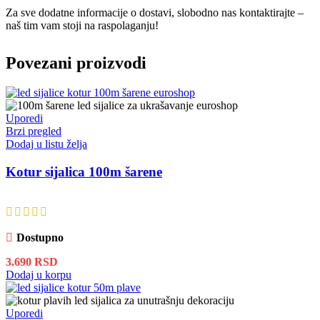
Za sve dodatne informacije o dostavi, slobodno nas kontaktirajte –
naš tim vam stoji na raspolaganju!
Povezani proizvodi
Uporedi
Brzi pregled
Dodaj u listu želja
Kotur sijalica 100m šarene
Dostupno
3.690
RSD
Dodaj u korpu
Uporedi