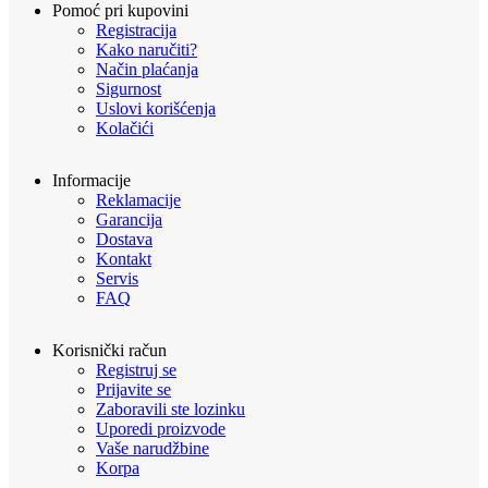
Pomoć pri kupovini
Registracija
Kako naručiti?
Način plaćanja
Sigurnost
Uslovi korišćenja
Kolačići
Informacije
Reklamacije
Garancija
Dostava
Kontakt
Servis
FAQ
Korisnički račun
Registruj se
Prijavite se
Zaboravili ste lozinku
Uporedi proizvode
Vaše narudžbine
Korpa