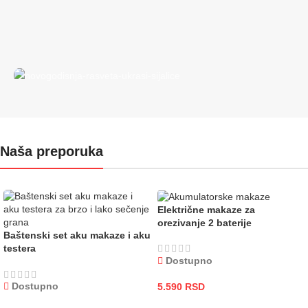
NOVOGODIŠNJA
RASVETA
Naša preporuka
pogledaj ponudu
Električne makaze za
orezivanje 2 baterije
Baštenski set aku makaze i aku
testera
Dostupno
Dostupno
5.590
RSD
DODAJ U KORPU