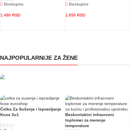
Dostupno
Dostupno
1.490
RSD
1.050
RSD
DODAJ U KORPU
DODAJ U KORPU
NAJPOPULARNIJE ZA ŽENE
Tvoj omiljeni izbor, sada sa
popustom
Četka Za Sušenje i Ispravljanje
Kose 2u1
Beskontaktni infracrveni
toplomer za merenje
temperature