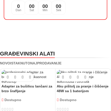
0
00
00
00
Dan
Sat
Min
Sek
Građevinski Alati
GRAĐEVINSKI ALATI
i Pribor
NOVO
ISTAKNUTO
NAJPRODAVANIJE
Adapter za bušilicu lančani za
Aku pištolj za pranje i čišćenje
brzo šrafljenje
48W sa 1 baterijom
Dostupno
Dostupno