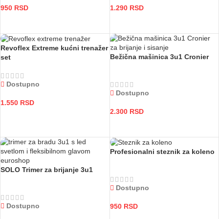
950
RSD
1.290
RSD
DODAJ U KORPU
DODAJ U KORPU
Revoflex Extreme kućni trenažer
Bežična mašinica 3u1 Cronier
set
Dostupno
Dostupno
1.550
RSD
2.300
RSD
DODAJ U KORPU
DODAJ U KORPU
Profesionalni steznik za koleno
SOLO Trimer za brijanje 3u1
Dostupno
Dostupno
950
RSD