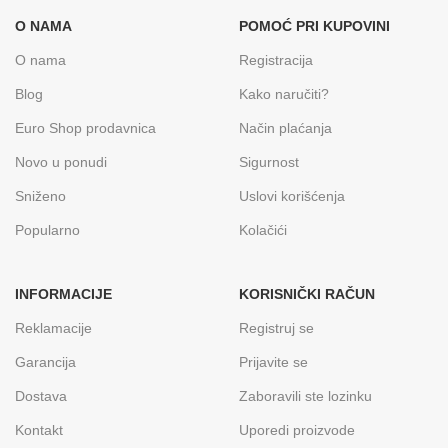
O NAMA
POMOĆ PRI KUPOVINI
O nama
Registracija
Blog
Kako naručiti?
Euro Shop prodavnica
Način plaćanja
Novo u ponudi
Sigurnost
Sniženo
Uslovi korišćenja
Popularno
Kolačići
INFORMACIJE
KORISNIČKI RAČUN
Reklamacije
Registruj se
Garancija
Prijavite se
Dostava
Zaboravili ste lozinku
Kontakt
Uporedi proizvode