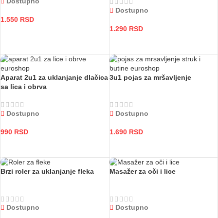
Dostupno
Dostupno
1.550
RSD
1.290
RSD
DODAJ U KORPU
DODAJ U KORPU
Aparat 2u1 za uklanjanje dlačica
3u1 pojas za mršavljenje
sa lica i obrva
Dostupno
Dostupno
990
RSD
1.690
RSD
DODAJ U KORPU
DODAJ U KORPU
Brzi roler za uklanjanje fleka
Masažer za oči i lice
Dostupno
Dostupno