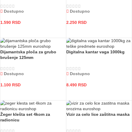
Dostupno
Dostupno
1.590
RSD
2.250
RSD
DODAJ U KORPU
DODAJ U KORPU
Dijamantska ploča za grubo
Digitalna kantar vaga 1000kg
brušenje 125mm
Dostupno
Dostupno
1.100
RSD
8.490
RSD
DODAJ U KORPU
DODAJ U KORPU
Žeger klešta set 4kom za
Vizir za celo lice zaštitna maska
radionicu