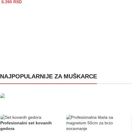
6.390
RSD
DODAJ U KORPU
NAJPOPULARNIJE ZA MUŠKARCE
Kvalitet na koji možeš da računaš
Profesionalni set kovanih
gedora