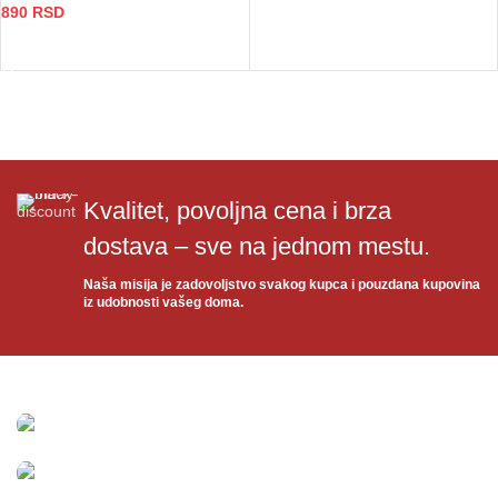
DODAJ U KORPU
890
RSD
DODAJ U KORPU
Kvalitet, povoljna cena i brza
dostava – sve na jednom mestu.
Naša misija je zadovoljstvo svakog kupca i pouzdana kupovina
iz udobnosti vašeg doma.
Video nadzor