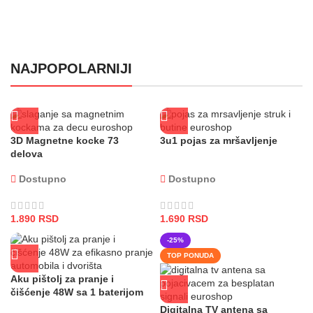
Alat - sve u ponudi
NAJPOPOLARNIJI
3D Magnetne kocke 73
3u1 pojas za mršavljenje
delova
Dostupno
Dostupno
1.890
RSD
1.690
RSD
-25%
TOP PONUDA
Aku pištolj za pranje i
čišćenje 48W sa 1 baterijom
Digitalna TV antena sa