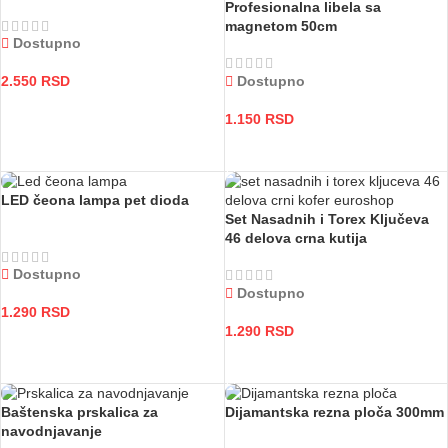
Profesionalna libela sa
magnetom 50cm
Dostupno
Dostupno
2.550
RSD
DODAJ U KORPU
1.150
RSD
DODAJ U KORPU
LED čeona lampa pet dioda
Set Nasadnih i Torex Ključeva
46 delova crna kutija
Dostupno
Dostupno
1.290
RSD
1.290
RSD
DODAJ U KORPU
DODAJ U KORPU
Baštenska prskalica za
Dijamantska rezna ploča 300mm
navodnjavanje