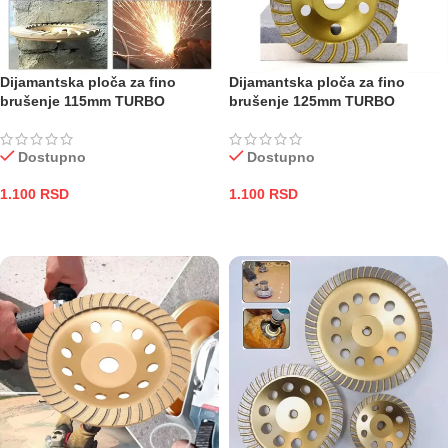
Dijamantska ploča za fino
Dijamantska ploča za fino
brušenje 115mm TURBO
brušenje 125mm TURBO
Dostupno
Dostupno
1.100
RSD
1.100
RSD
DODAJ U KORPU
DODAJ U KORPU