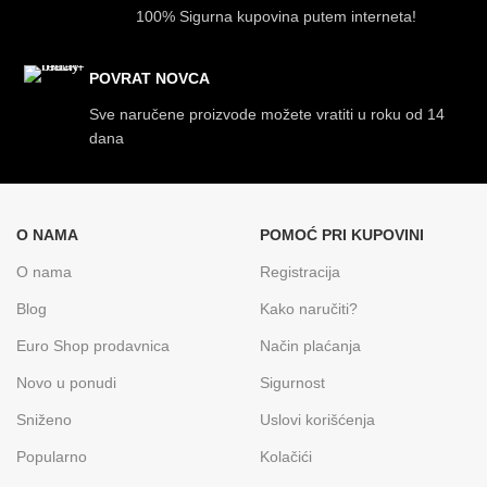
100% Sigurna kupovina putem interneta!
POVRAT NOVCA
Sve naručene proizvode možete vratiti u roku od 14
dana
O NAMA
POMOĆ PRI KUPOVINI
O nama
Registracija
Blog
Kako naručiti?
Euro Shop prodavnica
Način plaćanja
Novo u ponudi
Sigurnost
Sniženo
Uslovi korišćenja
Popularno
Kolačići