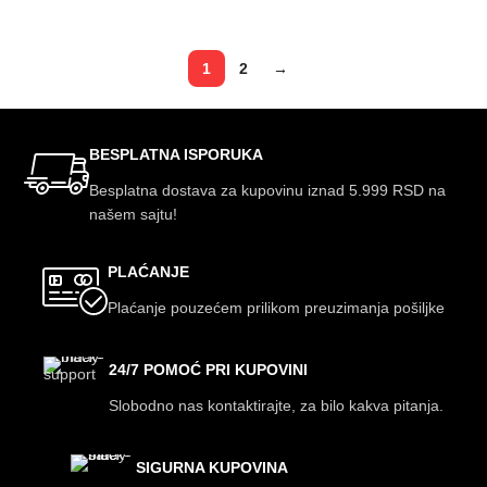
1
2
→
BESPLATNA ISPORUKA
Besplatna dostava za kupovinu iznad 5.999 RSD na
našem sajtu!
PLAĆANJE
Plaćanje pouzećem prilikom preuzimanja pošiljke
24/7 POMOĆ PRI KUPOVINI
Slobodno nas kontaktirajte, za bilo kakva pitanja.
SIGURNA KUPOVINA