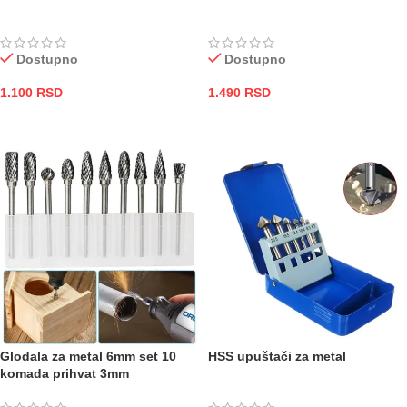
Dostupno
Dostupno
1.100
RSD
1.490
RSD
DODAJ U KORPU
DODAJ U KORPU
Glodala za metal 6mm set 10
HSS upuštači za metal
komada prihvat 3mm