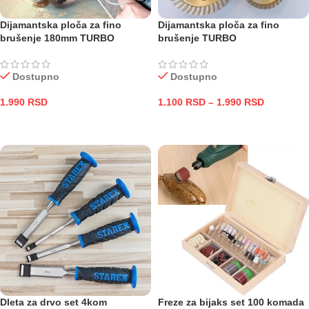
Dijamantska ploča za fino
Dijamantska ploča za fino
brušenje 180mm TURBO
brušenje TURBO
Dostupno
Dostupno
1.990
RSD
1.100
RSD
–
1.990
RSD
DODAJ U KORPU
ODABERITE OPCIJE
Dleta za drvo set 4kom
Freze za bijaks set 100 komada