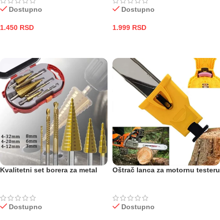
Dostupno
Dostupno
1.450
RSD
1.999
RSD
DODAJ U KORPU
DODAJ U KORPU
Kvalitetni set borera za metal
Oštrač lanca za motornu testeru
Dostupno
Dostupno