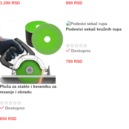
1.290
RSD
890
RSD
DODAJ U KORPU
DODAJ U KORPU
Podesivi sekač kružnih rupa
Dostupno
790
RSD
DODAJ U KORPU
Ploča za staklo i keramiku za
rezanje i obradu
Dostupno
650
RSD
DODAJ U KORPU