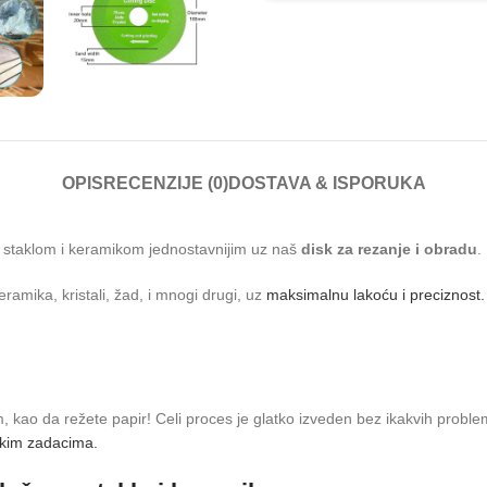
OPIS
RECENZIJE (0)
DOSTAVA & ISPORUKA
sa staklom i keramikom jednostavnijim uz naš
disk za rezanje i obradu
.
ramika, kristali, žad, i mnogi drugi, uz
maksimalnu lakoću i preciznost.
ao da režete papir! Celi proces je glatko izveden bez ikakvih problema
rskim zadacima.