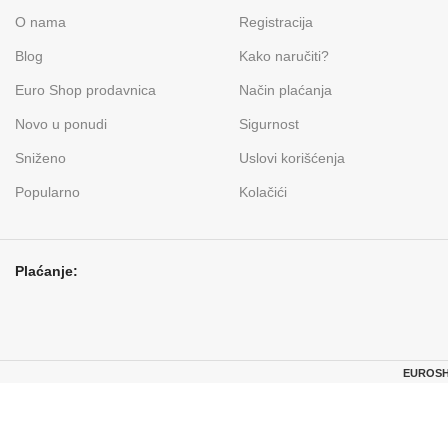
O nama
Registracija
Blog
Kako naručiti?
Euro Shop prodavnica
Način plaćanja
Novo u ponudi
Sigurnost
Sniženo
Uslovi korišćenja
Popularno
Kolačići
Plaćanje:
EUROSHO