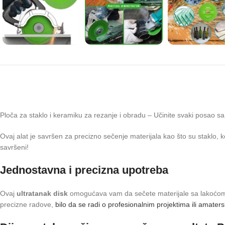
Ploča za staklo i keramiku za rezanje i obradu – Učinite svaki posao 
Ovaj alat je savršen za precizno sečenje materijala kao što su staklo, ke
savršeni!
Jednostavna i precizna upotreba
Ovaj
ultratanak disk
omogućava vam da sečete materijale sa lakoćom, k
precizne radove,
bilo da se radi o profesionalnim projektima ili amate