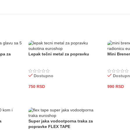
mpa za
Lepak tečni metal za popravku
Mini Brener
Dostupno
Dostup
750
RSD
990
RSD
DODAJ U KORPU
DODAJ U
a
Super jaka vodootporna traka za
popravke FLEX TAPE