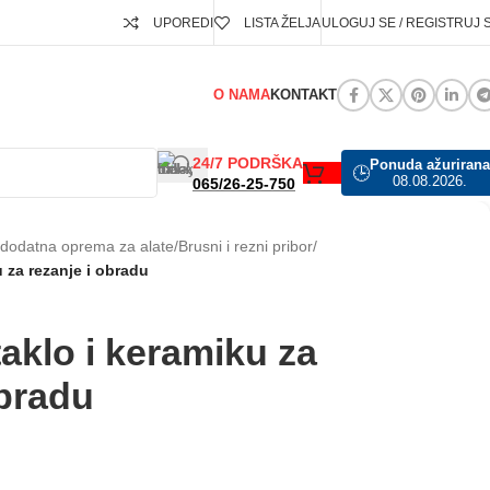
UPOREDI
LISTA ŽELJA
ULOGUJ SE / REGISTRUJ 
O NAMA
KONTAKT
24/7 PODRŠKA
Ponuda ažurirana
🕒
08.08.2026.
065/26-25-750
i dodatna oprema za alate
/
Brusni i rezni pribor
/
u za rezanje i obradu
taklo i keramiku za
obradu