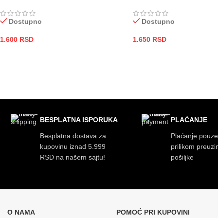
Dostupno
Dostupno
1.600
RSD
1.650
RSD
DODAJ U KORPU
DODAJ U KORPU
BESPLATNA ISPORUKA
PLAĆANJE
Besplatna dostava za
Plaćanje pouz
kupovinu iznad 5.999
prilikom preuz
RSD na našem sajtu!
pošiljke
O NAMA
POMOĆ PRI KUPOVINI