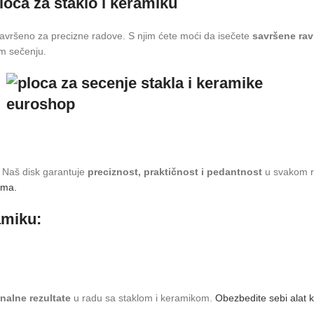
loča za staklo i keramiku
 i savršeno za precizne radove. S njim ćete moći da isečete
savršene ravn
om sečenju.
e. Naš disk garantuje
preciznost, praktičnost i pedantnost
u svakom ra
ama.
amiku:
nalne rezultate
u radu sa staklom i keramikom.
Obezbedite sebi alat k