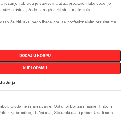
a rezanje i obradu je savršen alat za precizno i lako sečenje
mike, kristala, žada i drugih delikatnih materijala.
ao će biti lakši nego ikada pre, sa profesionalnim rezultatima
DODAJ U KORPU
KUPI ODMAH
stu želja
ribor
,
Glodanje i narezivanje
,
Ostali pribor za mašine
,
Pribor i
ribor za brusilice
,
Ručni alat
,
Stolarski alat i pribor
,
Uradi sam