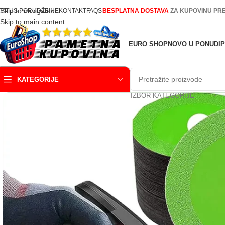
Skip to navigation
TATUS PORUDŽBINE
KONTAKT
FAQS
BESPLATNA DOSTAVA
ZA KUPOVINU PRE
Skip to main content
EURO SHOP
NOVO U PONUDI
KATEGORIJE
IZBOR KATEGORIJE