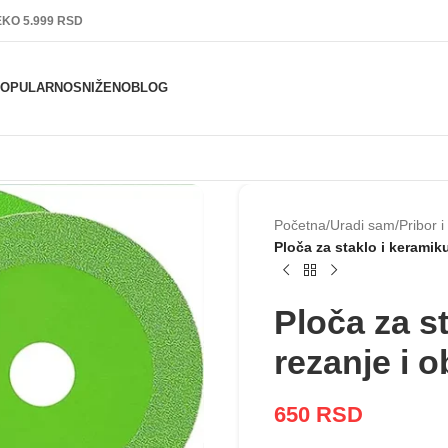
KO 5.999 RSD
POPULARNO
SNIŽENO
BLOG
Početna
/
Uradi sam
/
Pribor 
Ploča za staklo i keramik
Ploča za s
rezanje i 
650
RSD