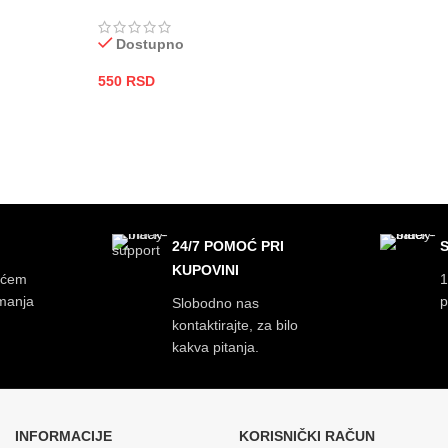
Dostupno
550
RSD
DODAJ U KORPU
24/7 POMOĆ PRI
KUPOVINI
ećem
1
imanja
p
Slobodno nas
kontaktirajte, za bilo
kakva pitanja.
INFORMACIJE
KORISNIČKI RAČUN