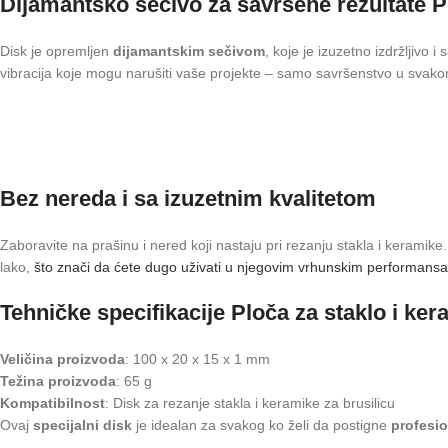
Dijamantsko sečivo za savršene rezultate
P
Disk je opremljen
dijamantskim sečivom
, koje je izuzetno izdržljivo
vibracija koje mogu narušiti vaše projekte – samo savršenstvo u svak
Bez nereda i sa izuzetnim kvalitetom
Zaboravite na prašinu i nered koji nastaju pri rezanju stakla i keramik
lako,
što znači da ćete dugo uživati u njegovim vrhunskim performans
Tehničke specifikacije Ploča za staklo i ker
Veličina proizvoda
: 100 x 20 x 15 x 1 mm
Težina proizvoda
: 65 g
Kompatibilnost
: Disk za rezanje stakla i keramike za brusilicu
Ovaj
specijalni disk
je idealan za svakog ko želi da postigne
profesio