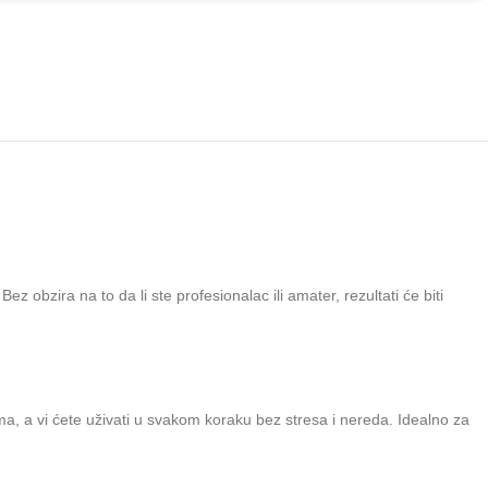
Bez obzira na to da li ste profesionalac ili amater, rezultati će biti
, a vi ćete uživati u svakom koraku bez stresa i nereda. Idealno za