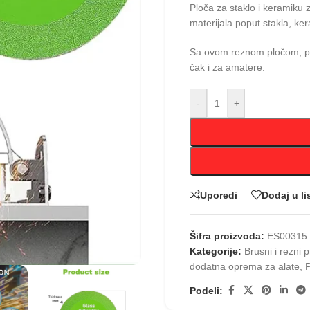
Ploča za staklo i keramiku z
materijala poput stakla, kera
Sa ovom reznom pločom, pos
čak i za amatere.
-
+
Uporedi
Dodaj u li
Šifra proizvoda:
ES00315
Kategorije:
Brusni i rezni p
dodatna oprema za alate
,
P
Podeli: