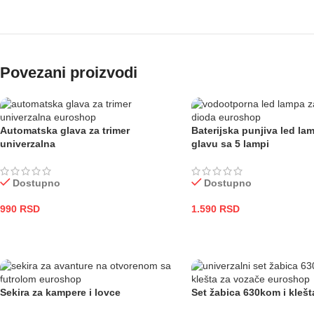
Povezani proizvodi
Automatska glava za trimer
Baterijska punjiva led la
univerzalna
glavu sa 5 lampi
Dostupno
Dostupno
990
RSD
1.590
RSD
DODAJ U KORPU
DODAJ U KORPU
Sekira za kampere i lovce
Set žabica 630kom i klešt