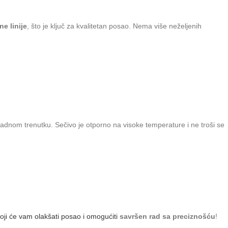
e linije
, što je ključ za kvalitetan posao. Nema više neželjenih
dnom trenutku. Sečivo je otporno na visoke temperature i ne troši se
oji će vam olakšati posao i omogućiti
savršen rad sa preciznošću
!