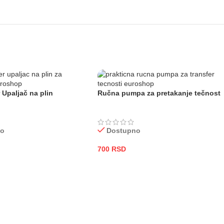
 Upaljač na plin
Ručna pumpa za pretakanje tečnost
no
Dostupno
700
RSD
 KORPU
DODAJ U KORPU