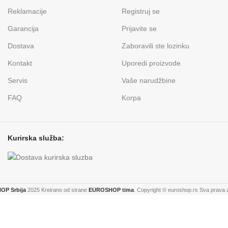
Reklamacije
Registruj se
Garancija
Prijavite se
Dostava
Zaboravili ste lozinku
Kontakt
Uporedi proizvode
Servis
Vaše narudžbine
FAQ
Korpa
Kurirska služba:
P Srbija
2025 Kreirano od strane
EUROSHOP tima
. Copyright © euroshop.rs Sva prava 