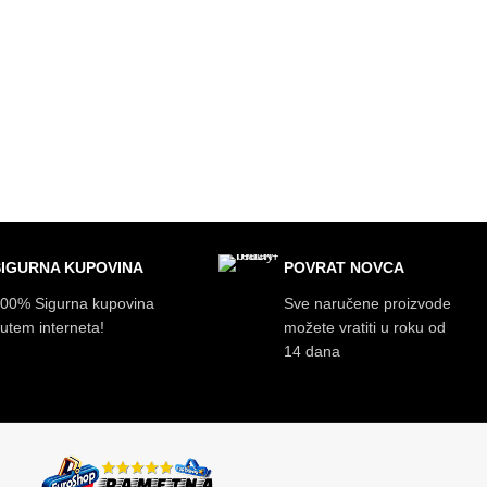
SIGURNA KUPOVINA
POVRAT NOVCA
00% Sigurna kupovina
Sve naručene proizvode
utem interneta!
možete vratiti u roku od
14 dana