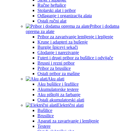
Ručne heftalice
Stolarski alat i pribor
Odlaganje i organizacija alata
Ostali ručni alat
Pribor i dodatna
oprema za alate
Pribor za zavarivanje lemljenje i lepljenje
Krune i adapteri za bušenje
Burgije špicevi sekači
Glodanje i narezivanje
Futeri i drugi pribor za bušilice i odvijače
Brusni i rezni pribor
Pribor za brusilice
Ostali pribor za mašine
Aku alati
Aku bušilice i šrafilice
Akumulatorske testere
Aku pištolji za farbanje
Ostali akumulatorski alati
Električni alati
Bušilice
Brusilice
Aparati za zavarivanje i lemljenje
Testere