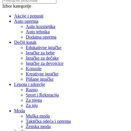
Izbor kategorije
Akcije i popusti
Auto oprema
Auto kozmetika
Auto tehnika
Dodatna oprema
Dečiji kutak
Edukativne igračke
Igračke za bebe
Igračke za dečake
Igračke za devojcice
Konzole
Kreativne igračke
Plišane igračke
Lepota i zdravlje
Razno
Sport i Rekreacija
Za njega
Za nju
Moda
Muška moda
Taktička odeća i oprema
Ženska moda