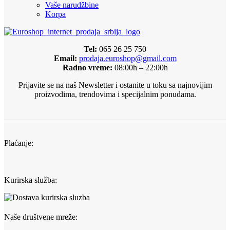
Vaše narudžbine
Korpa
Tel:
065 26 25 750
Email:
prodaja.euroshop@gmail.com
Radno vreme:
08:00h – 22:00h
Prijavite se na naš Newsletter i ostanite u toku sa najnovijim
proizvodima, trendovima i specijalnim ponudama.
Plaćanje:
Kurirska služba:
Naše društvene mreže: