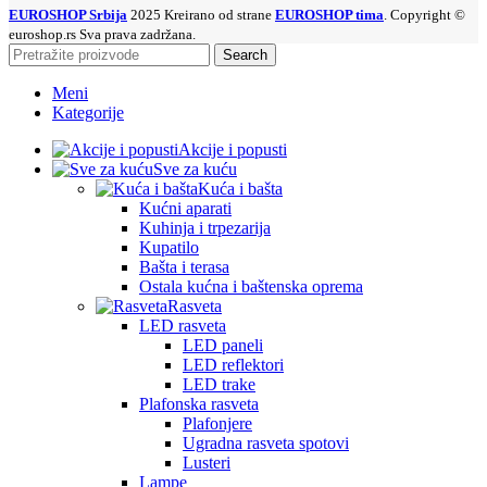
EUROSHOP Srbija
2025 Kreirano od strane
EUROSHOP tima
. Copyright ©
euroshop.rs Sva prava zadržana.
Search
Meni
Kategorije
Akcije i popusti
Sve za kuću
Kuća i bašta
Kućni aparati
Kuhinja i trpezarija
Kupatilo
Bašta i terasa
Ostala kućna i baštenska oprema
Rasveta
LED rasveta
LED paneli
LED reflektori
LED trake
Plafonska rasveta
Plafonjere
Ugradna rasveta spotovi
Lusteri
Lampe