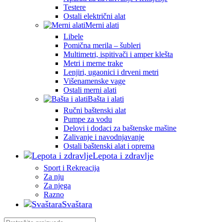
Testere
Ostali električni alat
Merni alati
Libele
Pomična merila – šubleri
Multimetri, ispitivači i amper klešta
Metri i merne trake
Lenjiri, ugaonici i drveni metri
Višenamenske vage
Ostali merni alati
Bašta i alati
Ručni baštenski alat
Pumpe za vodu
Delovi i dodaci za baštenske mašine
Zalivanje i navodnjavanje
Ostali baštenski alat i oprema
Lepota i zdravlje
Sport i Rekreacija
Za nju
Za njega
Razno
Svaštara