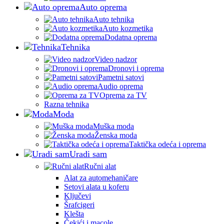
Auto oprema
Auto tehnika
Auto kozmetika
Dodatna oprema
Tehnika
Video nadzor
Dronovi i oprema
Pametni satovi
Audio oprema
Oprema za TV
Razna tehnika
Moda
Muška moda
Ženska moda
Taktička odeća i oprema
Uradi sam
Ručni alat
Alat za automehaničare
Setovi alata u koferu
Ključevi
Šrafcigeri
Klešta
Čekići i macole