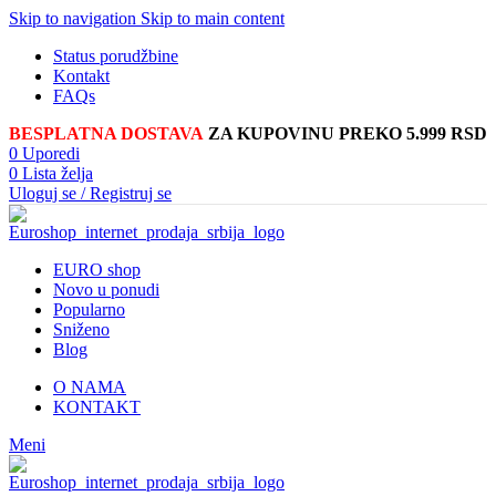
Skip to navigation
Skip to main content
Status porudžbine
Kontakt
FAQs
BESPLATNA DOSTAVA
ZA KUPOVINU PREKO 5.999 RSD
0
Uporedi
0
Lista želja
Uloguj se / Registruj se
EURO shop
Novo u ponudi
Popularno
Sniženo
Blog
O NAMA
KONTAKT
Meni