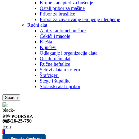
Krune i adapteri za bušenje
Ostali pribor za mašine
Pribor za brusilice
Pribor za zavarivanje lemljenje i lepljenje
Ručni alat
Alat za automehaničare
Čekići i macole
Klešta
Ključevi
Odlaganje i organizacija alata
Ostali ručni alat
Ručne heftalice
Setovi alata u koferu
Šrafcigeri
Stege i štipaljke
Stolarski alat i pribor
Search
24/7 PODRŠKA
065/26-25-750
0
Ponuda ažurirana