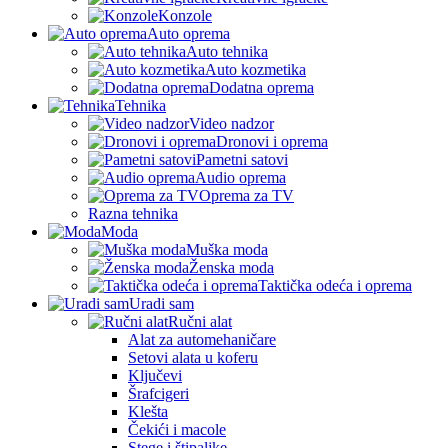
Konzole
Auto oprema
Auto tehnika
Auto kozmetika
Dodatna oprema
Tehnika
Video nadzor
Dronovi i oprema
Pametni satovi
Audio oprema
Oprema za TV
Razna tehnika
Moda
Muška moda
Ženska moda
Taktička odeća i oprema
Uradi sam
Ručni alat
Alat za automehaničare
Setovi alata u koferu
Ključevi
Šrafcigeri
Klešta
Čekići i macole
Stege i štipaljke