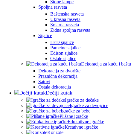
Stone lampe
Spoljna rasveta
Baštenska rasveta
Ukrasna rasveta
Solarna rasveta
Zidna spoljna rasveta
Sijalice
LED sijalice
Pametne sijalice
Edison sijalice
Ostale sijalice
Dekoracija za kuću i baštu
Dekoracija za dvorište
Praznična dekoracija
Satovi
Ostala dekoracija
Dečiji kutak
Igračke za dečake
Igračke za devojcice
Igračke za bebe
Plišane igračke
Edukativne igračke
Kreativne igračke
Konzole