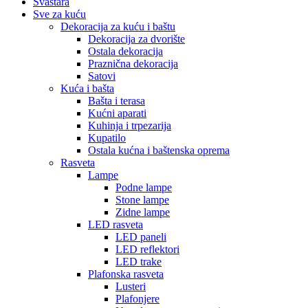
Svaštara
Sve za kuću
Dekoracija za kuću i baštu
Dekoracija za dvorište
Ostala dekoracija
Praznična dekoracija
Satovi
Kuća i bašta
Bašta i terasa
Kućni aparati
Kuhinja i trpezarija
Kupatilo
Ostala kućna i baštenska oprema
Rasveta
Lampe
Podne lampe
Stone lampe
Zidne lampe
LED rasveta
LED paneli
LED reflektori
LED trake
Plafonska rasveta
Lusteri
Plafonjere