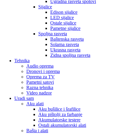
Ugradna rasveta spotovi
Sijalice
Edison sijalice
LED sijalice
Ostale sijalice
Pametne sijalice
Spoljna rasveta
Baštenska rasveta
Solarna rasveta
Ukrasna rasveta
Zidna spoljna rasveta
Tehnika
Audio oprema
Dronovi i oprema
Oprema za TV
Pametni satovi
Razna tehnika
Video nadzor
Uradi sam
Aku alati
Aku bušilice i šrafilice
Aku pištolji za farbanje
Akumulatorske testere
Ostali akumulatorski alati
Bašta i alati