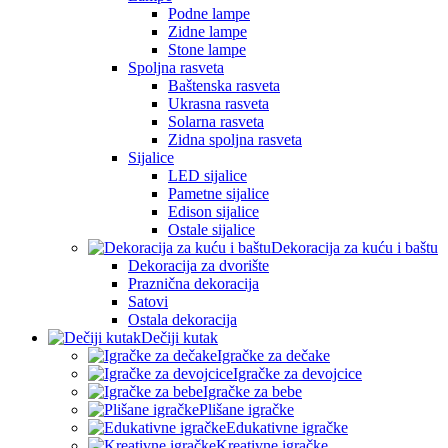
Podne lampe
Zidne lampe
Stone lampe
Spoljna rasveta
Baštenska rasveta
Ukrasna rasveta
Solarna rasveta
Zidna spoljna rasveta
Sijalice
LED sijalice
Pametne sijalice
Edison sijalice
Ostale sijalice
Dekoracija za kuću i baštu
Dekoracija za dvorište
Praznična dekoracija
Satovi
Ostala dekoracija
Dečiji kutak
Igračke za dečake
Igračke za devojcice
Igračke za bebe
Plišane igračke
Edukativne igračke
Kreativne igračke