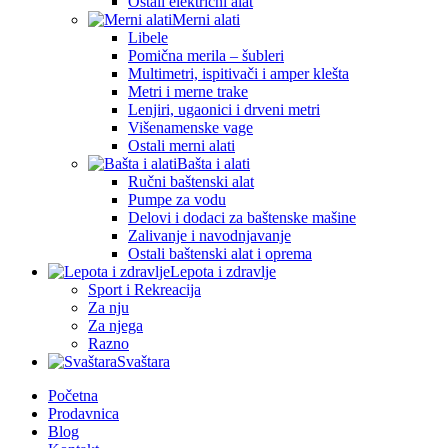
Ostali električni alat
Merni alati
Libele
Pomična merila – šubleri
Multimetri, ispitivači i amper klešta
Metri i merne trake
Lenjiri, ugaonici i drveni metri
Višenamenske vage
Ostali merni alati
Bašta i alati
Ručni baštenski alat
Pumpe za vodu
Delovi i dodaci za baštenske mašine
Zalivanje i navodnjavanje
Ostali baštenski alat i oprema
Lepota i zdravlje
Sport i Rekreacija
Za nju
Za njega
Razno
Svaštara
Početna
Prodavnica
Blog