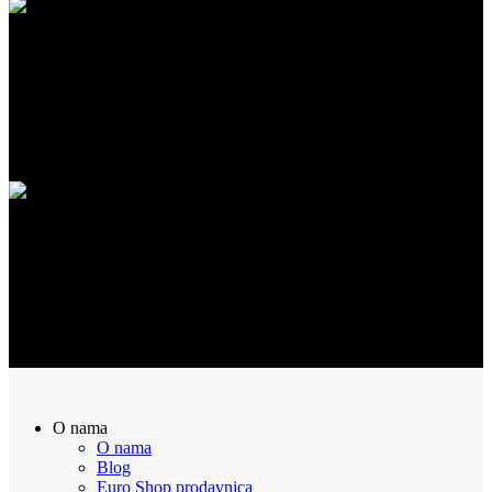
SIGURNA KUPOVINA
100% Sigurna kupovina putem interneta!
POVRAT NOVCA
Sve naručene proizvode možete vratiti u roku od 14 dana
O nama
O nama
Blog
Euro Shop prodavnica