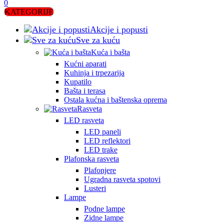
0
KATEGORIJE
Akcije i popusti
Sve za kuću
Kuća i bašta
Kućni aparati
Kuhinja i trpezarija
Kupatilo
Bašta i terasa
Ostala kućna i baštenska oprema
Rasveta
LED rasveta
LED paneli
LED reflektori
LED trake
Plafonska rasveta
Plafonjere
Ugradna rasveta spotovi
Lusteri
Lampe
Podne lampe
Zidne lampe