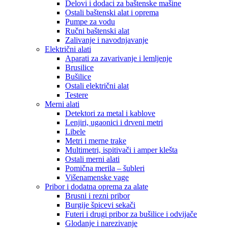
Delovi i dodaci za baštenske mašine
Ostali baštenski alat i oprema
Pumpe za vodu
Ručni baštenski alat
Zalivanje i navodnjavanje
Električni alati
Aparati za zavarivanje i lemljenje
Brusilice
Bušilice
Ostali električni alat
Testere
Merni alati
Detektori za metal i kablove
Lenjiri, ugaonici i drveni metri
Libele
Metri i merne trake
Multimetri, ispitivači i amper klešta
Ostali merni alati
Pomična merila – šubleri
Višenamenske vage
Pribor i dodatna oprema za alate
Brusni i rezni pribor
Burgije špicevi sekači
Futeri i drugi pribor za bušilice i odvijače
Glodanje i narezivanje