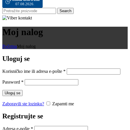
🕒
07.08.2026.
Search
Moj nalog
Početna
Moj nalog
Uloguj se
Obavezno
Korisničko ime ili adresa e-pošte
*
Obavezno
Password
*
Uloguj se
Zaboravili ste lozinku?
Zapamti me
Registrujte se
Obavezno
Adresa e-pošte
*