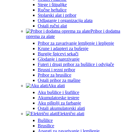
Stege i štipaljke
Ručne heftalice
Stolarski alat i pribor
Odlaganje i organizacija alata
Ostali ručni alat
Pribor i dodatna
oprema za alate
Pribor za zavarivanje lemljenje i lepljenje
Krune i adapteri za bušenje
Burgije špicevi sekači
Glodanje i narezivanje
Futeri i drugi pribor za bušilice i odvijače
Brusni i rezni pribor
Pribor za brusilice
Ostali pribor za mašine
Aku alati
Aku bušilice i šrafilice
Akumulatorske testere
Aku pištolji za farbanje
Ostali akumulatorski alati
Električni alati
Bušilice
Brusilice
Aparati za zavarivanje i lemljenje