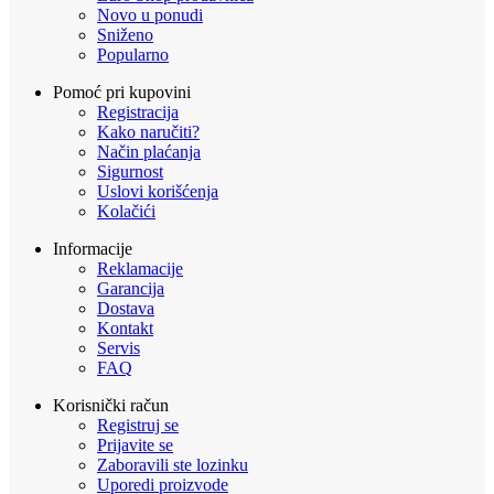
Novo u ponudi
Sniženo
Popularno
Pomoć pri kupovini
Registracija
Kako naručiti?
Način plaćanja
Sigurnost
Uslovi korišćenja
Kolačići
Informacije
Reklamacije
Garancija
Dostava
Kontakt
Servis
FAQ
Korisnički račun
Registruj se
Prijavite se
Zaboravili ste lozinku
Uporedi proizvode