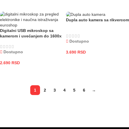
DODAJ U KORPU
Dupla auto kamera sa rikvercom
Digitalni USB mikroskop sa
kamerom i uvećanjem do 1600x
Dostupno
Dostupno
3.690
RSD
DODAJ U KORPU
2.690
RSD
DODAJ U KORPU
1
2
3
4
5
6
→