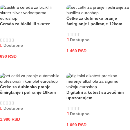
Četke za dubinsko pranje
Cerada za bicikl ili skuter
šmirglanje i poliranje 12kom
Dostupno
Dostupno
1.460
RSD
690
RSD
DODAJ U KORPU
DODAJ U KORPU
Četke za dubinsko pranje
šmirglanje i poliranje 18kom
Digitalni alkotest sa zvučnim
upozorenjem
Dostupno
Dostupno
1.980
RSD
1.090
RSD
DODAJ U KORPU