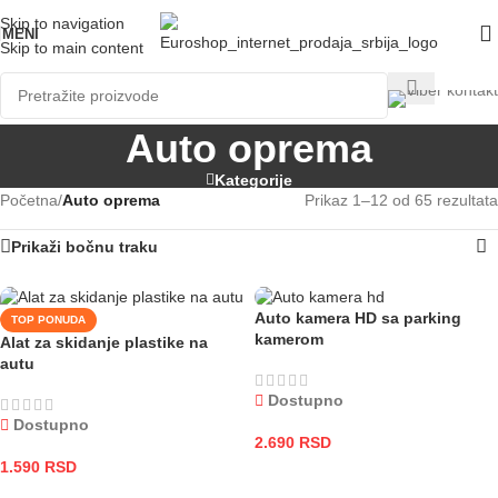
Skip to navigation
MENI
Skip to main content
Auto oprema
Kategorije
Početna
/
Auto oprema
Prikaz 1–12 od 65 rezultata
Prikaži bočnu traku
Auto kamera HD sa parking
TOP PONUDA
kamerom
Alat za skidanje plastike na
autu
Dostupno
Dostupno
2.690
RSD
1.590
RSD
DODAJ U KORPU