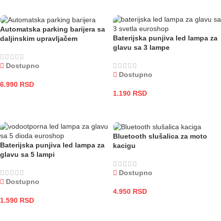
DODAJ U KORPU
Automatska parking barijera sa
Baterijska punjiva led lampa za
daljinskim upravljačem
glavu sa 3 lampe
Dostupno
Dostupno
6.990
RSD
1.190
RSD
DODAJ U KORPU
DODAJ U KORPU
Bluetooth slušalica za moto
Baterijska punjiva led lampa za
kacigu
glavu sa 5 lampi
Dostupno
Dostupno
4.950
RSD
1.590
RSD
DODAJ U KORPU
DODAJ U KORPU