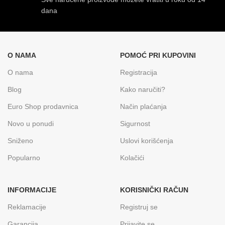
dana
O NAMA
POMOĆ PRI KUPOVINI
O nama
Registracija
Blog
Kako naručiti?
Euro Shop prodavnica
Način plaćanja
Novo u ponudi
Sigurnost
Sniženo
Uslovi korišćenja
Popularno
Kolačići
INFORMACIJE
KORISNIČKI RAČUN
Reklamacije
Registruj se
Garancija
Prijavite se