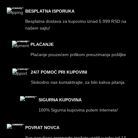
BESPLATNA ISPORUKA
Besplatna dostava za kupovinu iznad 5.999 RSD na
našem sajtu!
PLAĆANJE
Plaćanje pouzećem prilikom preuzimanja pošiljke
24/7 POMOĆ PRI KUPOVINI
Slobodno nas kontaktirajte, za bilo kakva pitanja.
SIGURNA KUPOVINA
100% Sigurna kupovina putem interneta!
POVRAT NOVCA
Sve naručene proizvode možete vratiti u roku od 14