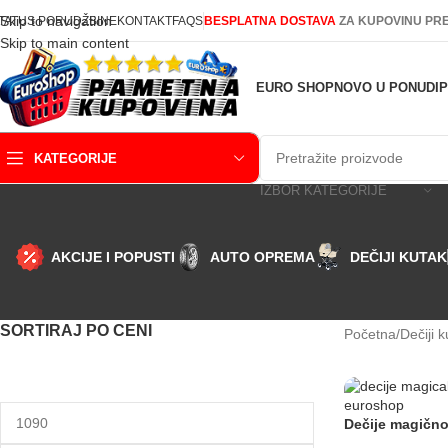
Skip to navigation
TATUS PORUDŽBINE
KONTAKT
FAQS
BESPLATNA DOSTAVA
ZA KUPOVINU PRE
Skip to main content
EURO SHOP
NOVO U PONUDI
KATEGORIJE
IZBOR KATEGORIJE
AKCIJE I POPUSTI
AUTO OPREMA
DEČIJI KUTAK
SORTIRAJ PO CENI
Početna
Dečiji k
Dečije magično