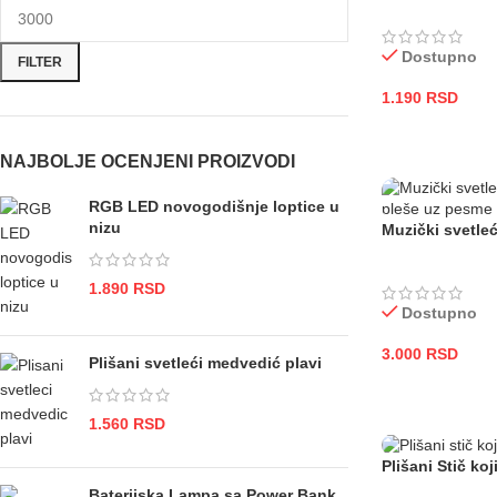
Dostupno
FILTER
1.190
RSD
DODAJ U KOR
NAJBOLJE OCENJENI PROIZVODI
RGB LED novogodišnje loptice u
nizu
Muzički svetleć
1.890
RSD
Dostupno
3.000
RSD
Plišani svetleći medvedić plavi
DODAJ U KOR
1.560
RSD
Plišani Stič koj
Baterijska Lampa sa Power Bank