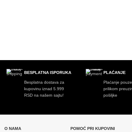
BESPLATNA ISPORUKA
PLAĆANJE
Besplatna dostava za
Plaćanje pouz
kupovinu iznad 5.999
prilikom preuz
RSD na našem sajtu!
pošiljke
O NAMA
POMOĆ PRI KUPOVINI