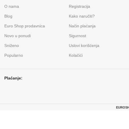
O nama
Registracija
Blog
Kako naručiti?
Euro Shop prodavnica
Način plaćanja
Novo u ponudi
Sigurnost
Sniženo
Uslovi korišćenja
Popularno
Kolačići
Plaćanje:
EUROSHO