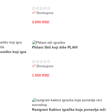
Dostupno
3.000
RSD
DODAJ U KORPU
Plišani Stič koji diše PLAVI
sneško koji igra
Dostupno
1.550
RSD
DODAJ U KORPU
Razigrani Kaktus igračka koja ponavlja reči