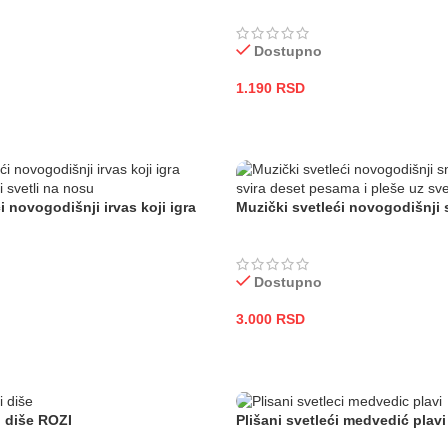
Dostupno
1.190
RSD
PU
DODAJ U KORPU
i novogodišnji irvas koji igra
Muzički svetleći novogodišnji 
Dostupno
3.000
RSD
PU
DODAJ U KORPU
i diše ROZI
Plišani svetleći medvedić plavi