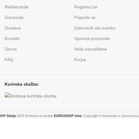
Reklamacije
Registruj se
Garancija
Prijavite se
Dostava
Zaboravili ste lozinku
Kontakt
Uporedi proizvode
Servis
Vaše narudžbine
FAQ
Korpa
Kurirska služba:
P Srbija
2025 Kreirano od strane
EUROSHOP tima
. Copyright © euroshop.rs Sva prava 