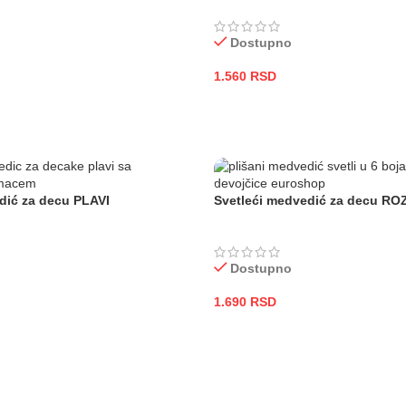
Dostupno
1.560
RSD
PU
DODAJ U KORPU
dić za decu PLAVI
Svetleći medvedić za decu ROZ
Dostupno
1.690
RSD
PU
DODAJ U KORPU