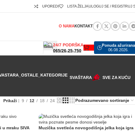
UPOREDI
LISTA ŽELJA
ULOGUJ SE / REGISTRUJ 
O NAMA
KONTAKT
24/7 PODRŠKA
Ponuda ažurirana
🕒
06.08.2026.
065/26-25-750
SVAŠTARA
SVE ZA KUĆU
Prikaži
9
12
18
24
i u mraku SIVA
Muzička svetleća novogodišnja jelka koja igra