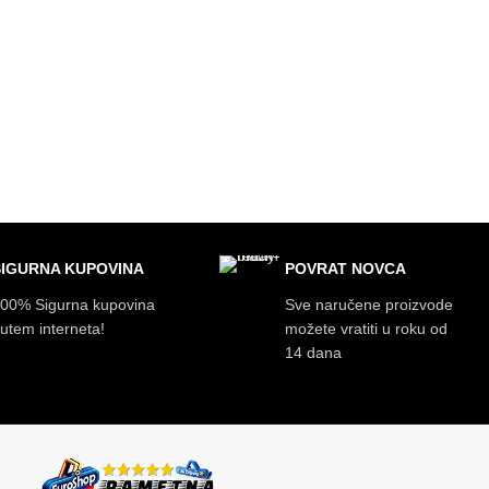
SIGURNA KUPOVINA
POVRAT NOVCA
00% Sigurna kupovina
Sve naručene proizvode
utem interneta!
možete vratiti u roku od
14 dana