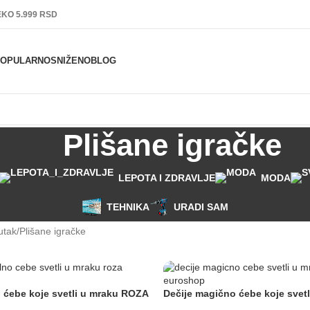
KO 5.999 RSD
POPULARNO
SNIŽENO
BLOG
Plišane igračke
LEPOTA I ZDRAVLJE
MODA
TEHNIKA
URADI SAM
utak
Plišane igračke
 ćebe koje svetli u mraku ROZA
Dečije magično ćebe koje svetl