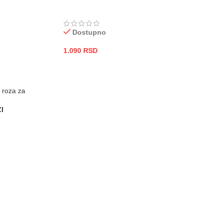
Dostupno
1.090
RSD
DODAJ U KORPU
I