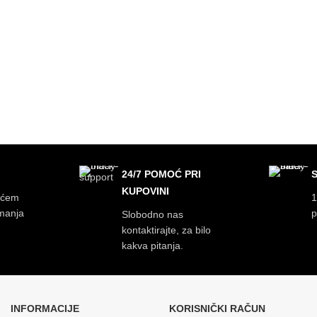
24/7 POMOĆ PRI
KUPOVINI
ećem
1
imanja
p
Slobodno nas
kontaktirajte, za bilo
kakva pitanja.
INFORMACIJE
KORISNIČKI RAČUN