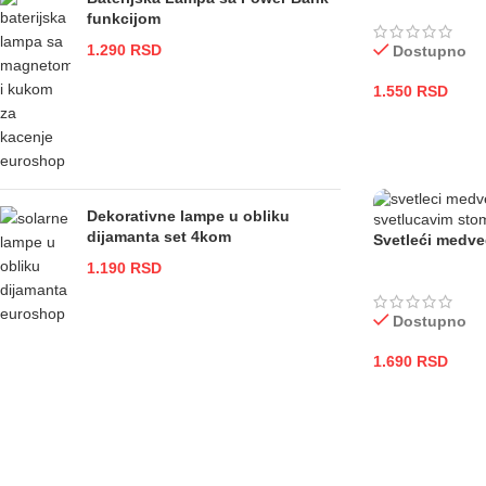
funkcijom
1.290
RSD
Dostupno
1.550
RSD
DODAJ U KOR
Dekorativne lampe u obliku
dijamanta set 4kom
Svetleći medve
1.190
RSD
Dostupno
1.690
RSD
DODAJ U KOR