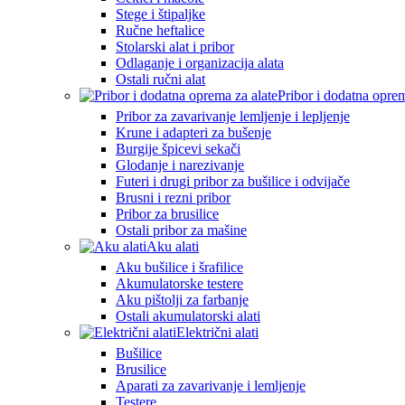
Stege i štipaljke
Ručne heftalice
Stolarski alat i pribor
Odlaganje i organizacija alata
Ostali ručni alat
Pribor i dodatna oprem
Pribor za zavarivanje lemljenje i lepljenje
Krune i adapteri za bušenje
Burgije špicevi sekači
Glodanje i narezivanje
Futeri i drugi pribor za bušilice i odvijače
Brusni i rezni pribor
Pribor za brusilice
Ostali pribor za mašine
Aku alati
Aku bušilice i šrafilice
Akumulatorske testere
Aku pištolji za farbanje
Ostali akumulatorski alati
Električni alati
Bušilice
Brusilice
Aparati za zavarivanje i lemljenje
Testere