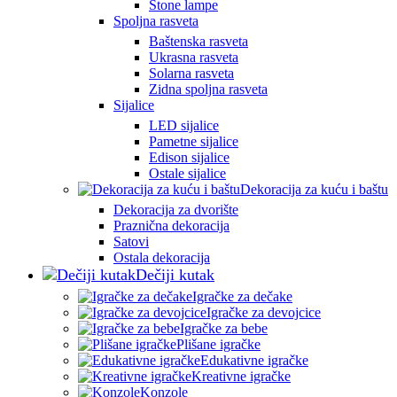
Stone lampe
Spoljna rasveta
Baštenska rasveta
Ukrasna rasveta
Solarna rasveta
Zidna spoljna rasveta
Sijalice
LED sijalice
Pametne sijalice
Edison sijalice
Ostale sijalice
Dekoracija za kuću i baštu
Dekoracija za dvorište
Praznična dekoracija
Satovi
Ostala dekoracija
Dečiji kutak
Igračke za dečake
Igračke za devojcice
Igračke za bebe
Plišane igračke
Edukativne igračke
Kreativne igračke
Konzole