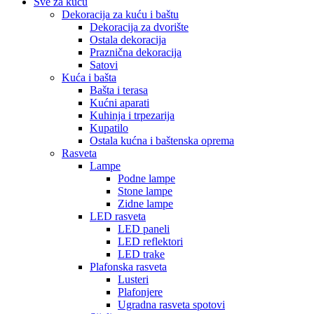
Sve za kuću
Dekoracija za kuću i baštu
Dekoracija za dvorište
Ostala dekoracija
Praznična dekoracija
Satovi
Kuća i bašta
Bašta i terasa
Kućni aparati
Kuhinja i trpezarija
Kupatilo
Ostala kućna i baštenska oprema
Rasveta
Lampe
Podne lampe
Stone lampe
Zidne lampe
LED rasveta
LED paneli
LED reflektori
LED trake
Plafonska rasveta
Lusteri
Plafonjere
Ugradna rasveta spotovi