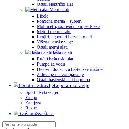
Ostali električni alat
Merni alati
Libele
Pomična merila – šubleri
Multimetri, ispitivači i amper klešta
Metri i merne trake
Lenjiri, ugaonici i drveni metri
Višenamenske vage
Ostali merni alati
Bašta i alati
Ručni baštenski alat
Pumpe za vodu
Delovi i dodaci za baštenske mašine
Zalivanje i navodnjavanje
Ostali baštenski alat i oprema
Lepota i zdravlje
Sport i Rekreacija
Za nju
Za njega
Razno
Svaštara