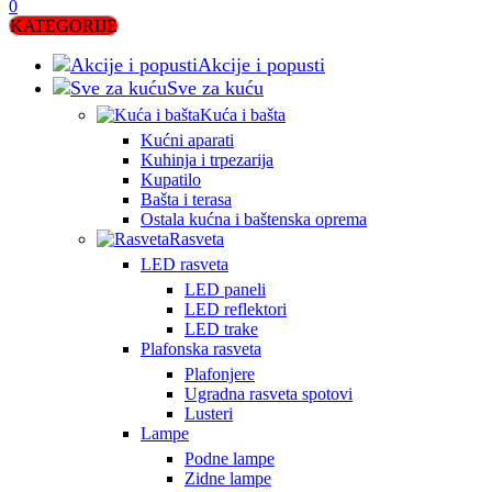
0
KATEGORIJE
Akcije i popusti
Sve za kuću
Kuća i bašta
Kućni aparati
Kuhinja i trpezarija
Kupatilo
Bašta i terasa
Ostala kućna i baštenska oprema
Rasveta
LED rasveta
LED paneli
LED reflektori
LED trake
Plafonska rasveta
Plafonjere
Ugradna rasveta spotovi
Lusteri
Lampe
Podne lampe
Zidne lampe