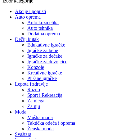
Izbor kategorije
Akcije i popusti
Auto oprema
Auto kozmetika
Auto tehnika
Dodatna oprema
Dečiji kutak
Edukativne igračke
Igračke za bebe
Igračke za dečake
Igračke za devojcice
Konzole
Kreativne igračke
Plišane igračke
Lepota i zdravlje
Razno
Sport i Rekreacija
Za njega
Za nju
Moda
Muška moda
Taktička odeća i oprema
Ženska moda
Svaštara