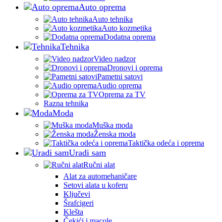
Auto oprema
Auto tehnika
Auto kozmetika
Dodatna oprema
Tehnika
Video nadzor
Dronovi i oprema
Pametni satovi
Audio oprema
Oprema za TV
Razna tehnika
Moda
Muška moda
Ženska moda
Taktička odeća i oprema
Uradi sam
Ručni alat
Alat za automehaničare
Setovi alata u koferu
Ključevi
Šrafcigeri
Klešta
Čekići i macole