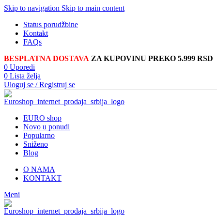
Skip to navigation
Skip to main content
Status porudžbine
Kontakt
FAQs
BESPLATNA DOSTAVA
ZA KUPOVINU PREKO 5.999 RSD
0
Uporedi
0
Lista želja
Uloguj se / Registruj se
EURO shop
Novo u ponudi
Popularno
Sniženo
Blog
O NAMA
KONTAKT
Meni