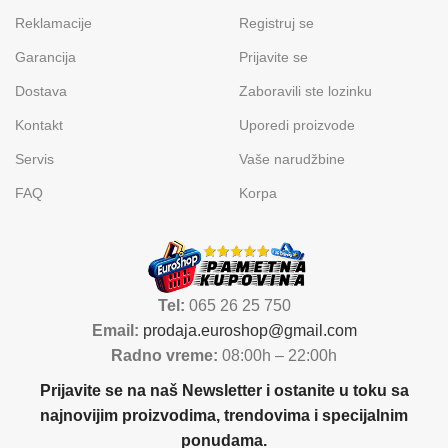
Reklamacije
Registruj se
Garancija
Prijavite se
Dostava
Zaboravili ste lozinku
Kontakt
Uporedi proizvode
Servis
Vaše narudžbine
FAQ
Korpa
Tel:
065 26 25 750
Email:
prodaja.euroshop@gmail.com
Radno vreme:
08:00h – 22:00h
Prijavite se na naš Newsletter i ostanite u toku sa
najnovijim proizvodima, trendovima i specijalnim
ponudama.