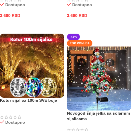
Dostupno
Dostupno
3.690
RSD
3.690
RSD
DODAJ U KORPU
DODAJ U KORPU
-43%
TOP PONUDA
Kotur sijalica 100m SVE boje
Novogodišnja jelka sa solarnim
sijalicama
Dostupno