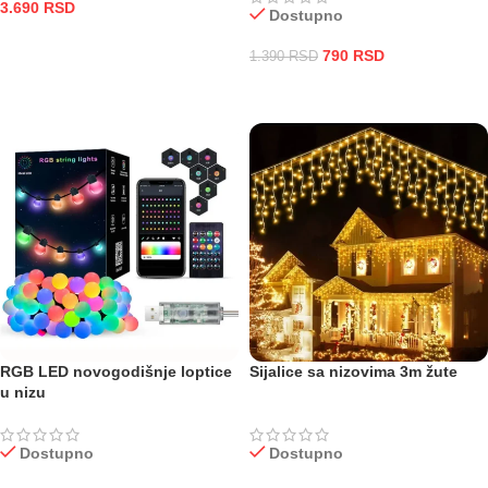
3.690
RSD
Dostupno
ODABERITE OPCIJE
790
RSD
1.390
RSD
DODAJ U KORPU
RGB LED novogodišnje loptice
Sijalice sa nizovima 3m žute
u nizu
Dostupno
Dostupno