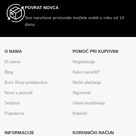
POVRAT NOVCA
Sve naručene proizvode možete vratiti u roku od 14
dana
O NAMA
POMOĆ PRI KUPOVINI
O nama
Registracija
Blog
Kako naručiti?
Euro Shop prodavnica
Način plaćanja
Novo u ponudi
Sigurnost
Sniženo
Uslovi korišćenja
Popularno
Kolačići
INFORMACIJE
KORISNIČKI RAČUN