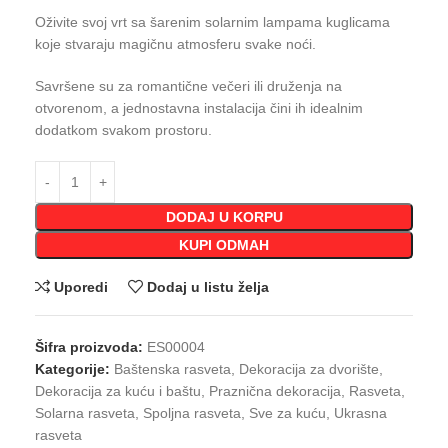
Oživite svoj vrt sa šarenim solarnim lampama kuglicama
koje stvaraju magičnu atmosferu svake noći.
Savršene su za romantične večeri ili druženja na
otvorenom, a jednostavna instalacija čini ih idealnim
dodatkom svakom prostoru.
DODAJ U KORPU
KUPI ODMAH
Uporedi
Dodaj u listu želja
Šifra proizvoda:
ES00004
Kategorije:
Baštenska rasveta
,
Dekoracija za dvorište
,
Dekoracija za kuću i baštu
,
Praznična dekoracija
,
Rasveta
,
Solarna rasveta
,
Spoljna rasveta
,
Sve za kuću
,
Ukrasna
rasveta