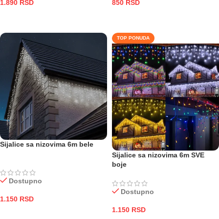
1.890
RSD
850
RSD
DODAJ U KORPU
DODAJ U KORPU
TOP PONUDA
Sijalice sa nizovima 6m bele
Sijalice sa nizovima 6m SVE
boje
Dostupno
Dostupno
1.150
RSD
1.150
RSD
DODAJ U KORPU