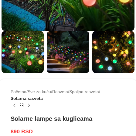
Početna
Sve za kuću
Rasveta
Spoljna rasveta
Solarna rasveta
Solarne lampe sa kuglicama
890
RSD