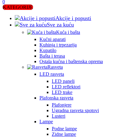
0
KATEGORIJE
Akcije i popusti
Sve za kuću
Kuća i bašta
Kućni aparati
Kuhinja i trpezarija
Kupatilo
Bašta i terasa
Ostala kućna i baštenska oprema
Rasveta
LED rasveta
LED paneli
LED reflektori
LED trake
Plafonska rasveta
Plafonjere
Ugradna rasveta spotovi
Lusteri
Lampe
Podne lampe
Zidne lampe