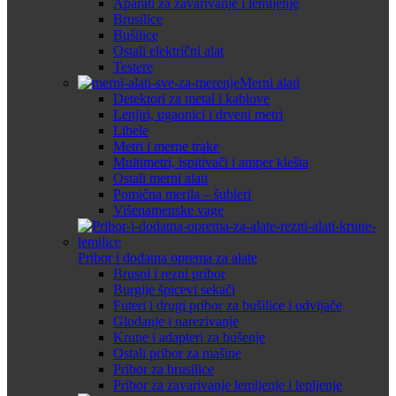
Aparati za zavarivanje i lemljenje
Brusilice
Bušilice
Ostali električni alat
Testere
Merni alati
Detektori za metal i kablove
Lenjiri, ugaonici i drveni metri
Libele
Metri i merne trake
Multimetri, ispitivači i amper klešta
Ostali merni alati
Pomična merila – šubleri
Višenamenske vage
Pribor i dodatna oprema za alate
Brusni i rezni pribor
Burgije špicevi sekači
Futeri i drugi pribor za bušilice i odvijače
Glodanje i narezivanje
Krune i adapteri za bušenje
Ostali pribor za mašine
Pribor za brusilice
Pribor za zavarivanje lemljenje i lepljenje