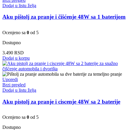
Brzi pregled
Dodaj u listu želja
Aku pištolj za pranje i čišćenje 48W sa 1 baterijom
Ocenjeno sa
0
od 5
Dostupno
3.490
RSD
Dodaj u korpu
Uporedi
Brzi pregled
Dodaj u listu želja
Aku pistolj za pranje i ciscenje 48W sa 2 baterije
Ocenjeno sa
0
od 5
Dostupno