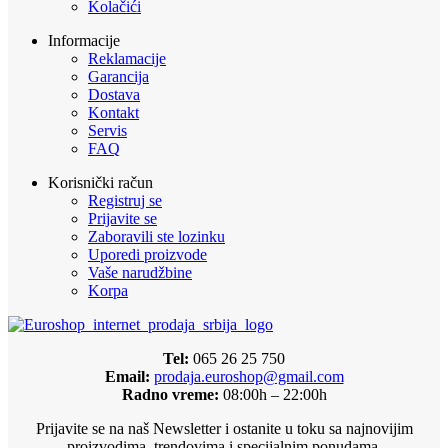
Kolačići
Informacije
Reklamacije
Garancija
Dostava
Kontakt
Servis
FAQ
Korisnički račun
Registruj se
Prijavite se
Zaboravili ste lozinku
Uporedi proizvode
Vaše narudžbine
Korpa
Tel:
065 26 25 750
Email:
prodaja.euroshop@gmail.com
Radno vreme:
08:00h – 22:00h
Prijavite se na naš Newsletter i ostanite u toku sa najnovijim
proizvodima, trendovima i specijalnim ponudama.