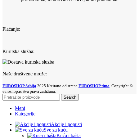
Plaćanje:
Kurirska služba:
Naše društvene mreže:
EUROSHOP Srbija
2025 Kreirano od strane
EUROSHOP tima
. Copyright ©
euroshop.rs Sva prava zadržana.
Search
Meni
Kategorije
Akcije i popusti
Sve za kuću
Kuća i bašta