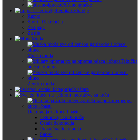
Plišane igračke
Lepota i zdravlje
Razno
Sport i Rekreacija
Za njega
Za nju
Moda
Muška moda
Taktička
odeća i oprema
Ženska moda
Svaštara
Sve za kuću
Dekoracija za kuću i baštu
Dekoracija za dvorište
Ostala dekoracija
Praznična dekoracija
Satovi
Kuća i bašta