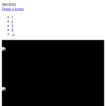
990
RSD
Dodaj u korpu
1
2
3
4
→
BESPLATNA ISPORUKA
Besplatna dostava za kupovinu iznad 5.999 RSD na našem sajtu!