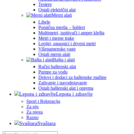
Testere
Ostali električni alat
Merni alati
Libele
Pomična merila – šubleri
Multimetri, ispitivači i amper klešta
Metri i merne trake
Lenjiri, ugaonici i drveni metri
Višenamenske vage
Ostali merni alati
Bašta i alati
Ručni baštenski alat
Pumpe za vodu
Delovi i dodaci za baštenske mašine
Zalivanje i navodnjavanje
Ostali baštenski alat i oprema
Lepota i zdravlje
Sport i Rekreacija
Za nju
Za njega
Razno
Svaštara