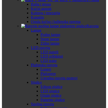
Bašta i terasa
Kućni aparati
Kuhinja i trpezarija
Kupatilo
Ostala kućna i baštenska oprema
Rasveta
Lampe
Podne lampe
Stone lampe
Zidne lampe
LED rasveta
LED paneli
LED reflektori
LED trake
Plafonska rasveta
Lusteri
Plafonjere
Ugradna rasveta spotovi
Sijalice
Edison sijalice
LED sijalice
Ostale sijalice
Pametne sijalice
Spoljna rasveta