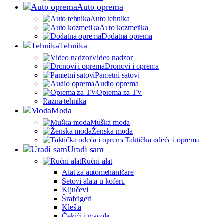
Auto oprema
Auto tehnika
Auto kozmetika
Dodatna oprema
Tehnika
Video nadzor
Dronovi i oprema
Pametni satovi
Audio oprema
Oprema za TV
Razna tehnika
Moda
Muška moda
Ženska moda
Taktička odeća i oprema
Uradi sam
Ručni alat
Alat za automehaničare
Setovi alata u koferu
Ključevi
Šrafcigeri
Klešta
Čekići i macole