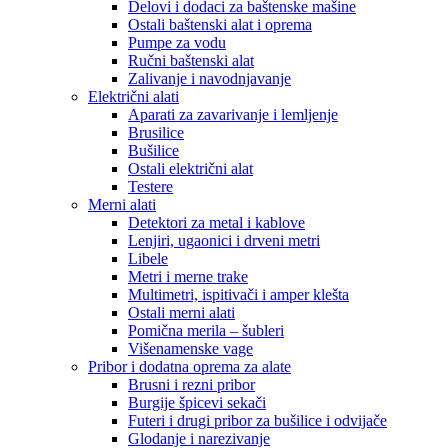
Delovi i dodaci za baštenske mašine
Ostali baštenski alat i oprema
Pumpe za vodu
Ručni baštenski alat
Zalivanje i navodnjavanje
Električni alati
Aparati za zavarivanje i lemljenje
Brusilice
Bušilice
Ostali električni alat
Testere
Merni alati
Detektori za metal i kablove
Lenjiri, ugaonici i drveni metri
Libele
Metri i merne trake
Multimetri, ispitivači i amper klešta
Ostali merni alati
Pomična merila – šubleri
Višenamenske vage
Pribor i dodatna oprema za alate
Brusni i rezni pribor
Burgije špicevi sekači
Futeri i drugi pribor za bušilice i odvijače
Glodanje i narezivanje