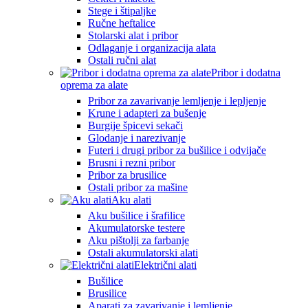
Stege i štipaljke
Ručne heftalice
Stolarski alat i pribor
Odlaganje i organizacija alata
Ostali ručni alat
Pribor i dodatna
oprema za alate
Pribor za zavarivanje lemljenje i lepljenje
Krune i adapteri za bušenje
Burgije špicevi sekači
Glodanje i narezivanje
Futeri i drugi pribor za bušilice i odvijače
Brusni i rezni pribor
Pribor za brusilice
Ostali pribor za mašine
Aku alati
Aku bušilice i šrafilice
Akumulatorske testere
Aku pištolji za farbanje
Ostali akumulatorski alati
Električni alati
Bušilice
Brusilice
Aparati za zavarivanje i lemljenje