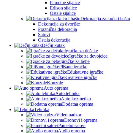
Pametne sijalice
Edison sijalice
Ostale sijalice
Dekoracija za kuću i baštu
Dekoracija za dvorište
Praznična dekoracija
Satovi
Ostala dekoracija
Dečiji kutak
Igračke za dečake
Igračke za devojcice
Igračke za bebe
Plišane igračke
Edukativne igračke
Kreativne igračke
Konzole
Auto oprema
Auto tehnika
Auto kozmetika
Dodatna oprema
Tehnika
Video nadzor
Dronovi i oprema
Pametni satovi
Audio oprema