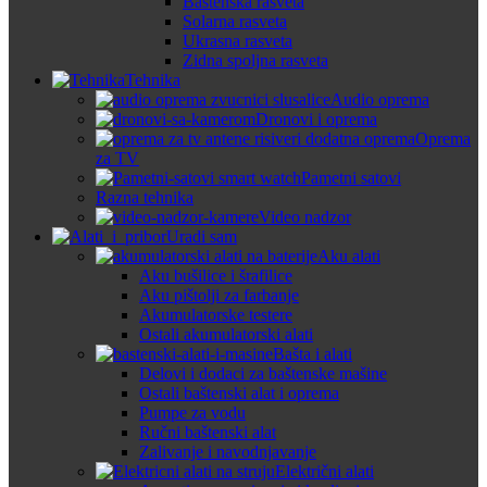
Baštenska rasveta
Solarna rasveta
Ukrasna rasveta
Zidna spoljna rasveta
Tehnika
Audio oprema
Dronovi i oprema
Oprema
za TV
Pametni satovi
Razna tehnika
Video nadzor
Uradi sam
Aku alati
Aku bušilice i šrafilice
Aku pištolji za farbanje
Akumulatorske testere
Ostali akumulatorski alati
Bašta i alati
Delovi i dodaci za baštenske mašine
Ostali baštenski alat i oprema
Pumpe za vodu
Ručni baštenski alat
Zalivanje i navodnjavanje
Električni alati