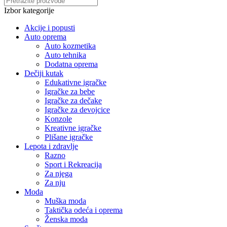
Izbor kategorije
Akcije i popusti
Auto oprema
Auto kozmetika
Auto tehnika
Dodatna oprema
Dečiji kutak
Edukativne igračke
Igračke za bebe
Igračke za dečake
Igračke za devojcice
Konzole
Kreativne igračke
Plišane igračke
Lepota i zdravlje
Razno
Sport i Rekreacija
Za njega
Za nju
Moda
Muška moda
Taktička odeća i oprema
Ženska moda