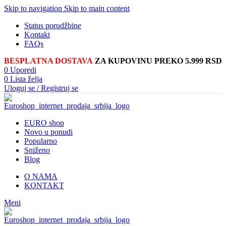
Skip to navigation
Skip to main content
Status porudžbine
Kontakt
FAQs
BESPLATNA DOSTAVA
ZA KUPOVINU PREKO 5.999 RSD
0
Uporedi
0
Lista želja
Uloguj se / Registruj se
EURO shop
Novo u ponudi
Popularno
Sniženo
Blog
O NAMA
KONTAKT
Meni