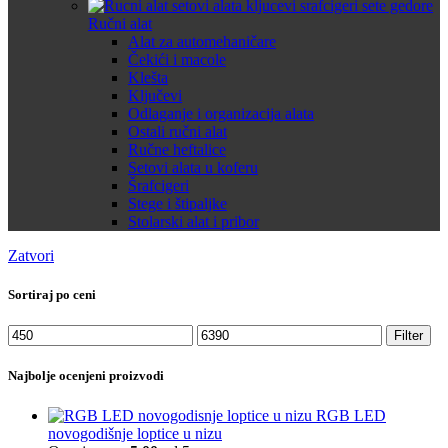
Ručni alat
Alat za automehaničare
Čekići i macole
Klešta
Ključevi
Odlaganje i organizacija alata
Ostali ručni alat
Ručne heftalice
Setovi alata u koferu
Šrafcigeri
Stege i štipaljke
Stolarski alat i pribor
Zatvori
Sortiraj po ceni
Minimalna
Maksimalna
Filter
cena
cena
Najbolje ocenjeni proizvodi
RGB LED
novogodišnje loptice u nizu