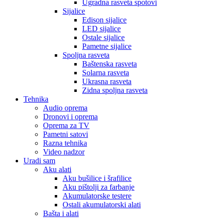
Ugradna rasveta spotovi
Sijalice
Edison sijalice
LED sijalice
Ostale sijalice
Pametne sijalice
Spoljna rasveta
Baštenska rasveta
Solarna rasveta
Ukrasna rasveta
Zidna spoljna rasveta
Tehnika
Audio oprema
Dronovi i oprema
Oprema za TV
Pametni satovi
Razna tehnika
Video nadzor
Uradi sam
Aku alati
Aku bušilice i šrafilice
Aku pištolji za farbanje
Akumulatorske testere
Ostali akumulatorski alati
Bašta i alati