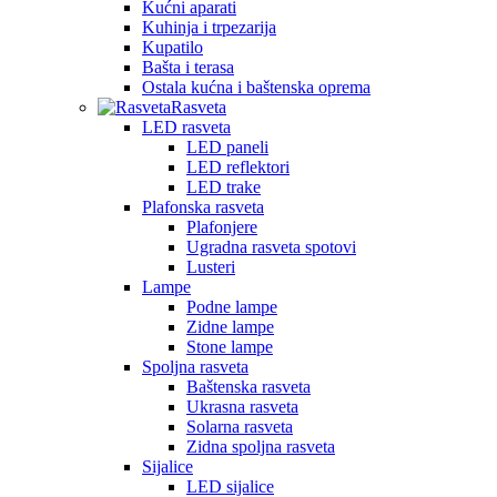
Kućni aparati
Kuhinja i trpezarija
Kupatilo
Bašta i terasa
Ostala kućna i baštenska oprema
Rasveta
LED rasveta
LED paneli
LED reflektori
LED trake
Plafonska rasveta
Plafonjere
Ugradna rasveta spotovi
Lusteri
Lampe
Podne lampe
Zidne lampe
Stone lampe
Spoljna rasveta
Baštenska rasveta
Ukrasna rasveta
Solarna rasveta
Zidna spoljna rasveta
Sijalice
LED sijalice