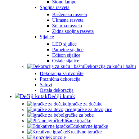
Stone lampe
Spoljna rasveta
Baštenska rasveta
Ukrasna rasveta
Solarna rasveta
Zidna spoljna rasveta
Sijalice
LED sijalice
Pametne sijalice
Edison sijalice
Ostale sijalice
Dekoracija za kuću i baštu
Dekoracija za dvorište
Praznična dekoracija
Satovi
Ostala dekoracija
Dečiji kutak
Igračke za dečake
Igračke za devojcice
Igračke za bebe
Plišane igračke
Edukativne igračke
Kreativne igračke
Konzole