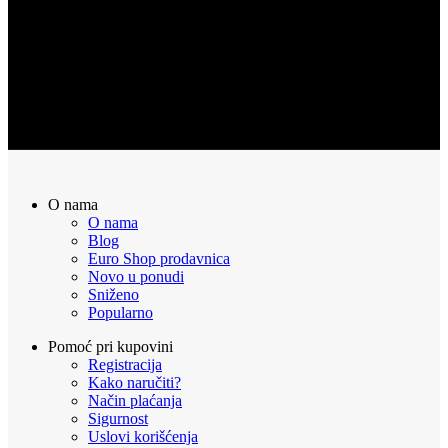
POVRAT NOVCA
Sve naručene proizvode možete vratiti u roku od 14 dana
O nama
O nama
Blog
Euro Shop prodavnica
Novo u ponudi
Sniženo
Popularno
Pomoć pri kupovini
Registracija
Kako naručiti?
Način plaćanja
Sigurnost
Uslovi korišćenja