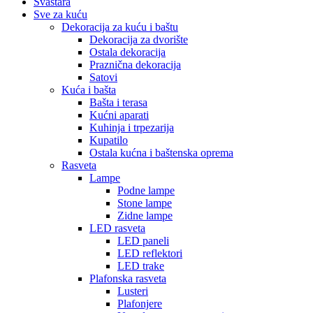
Svaštara
Sve za kuću
Dekoracija za kuću i baštu
Dekoracija za dvorište
Ostala dekoracija
Praznična dekoracija
Satovi
Kuća i bašta
Bašta i terasa
Kućni aparati
Kuhinja i trpezarija
Kupatilo
Ostala kućna i baštenska oprema
Rasveta
Lampe
Podne lampe
Stone lampe
Zidne lampe
LED rasveta
LED paneli
LED reflektori
LED trake
Plafonska rasveta
Lusteri
Plafonjere