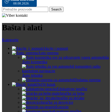
🕒
08.08.2026.
Search
Bašta i alati
Kategorije
Akcije i popusti
Auto oprema
Auto kozmetika
Auto tehnika
Dodatna oprema
Dečiji kutak
Edukativne igračke
Igračke za bebe
Igračke za dečake
Igračke za devojcice
Konzole
Kreativne igračke