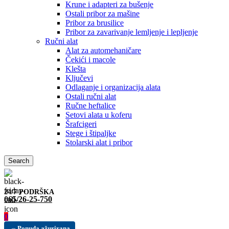
Krune i adapteri za bušenje
Ostali pribor za mašine
Pribor za brusilice
Pribor za zavarivanje lemljenje i lepljenje
Ručni alat
Alat za automehaničare
Čekići i macole
Klešta
Ključevi
Odlaganje i organizacija alata
Ostali ručni alat
Ručne heftalice
Setovi alata u koferu
Šrafcigeri
Stege i štipaljke
Stolarski alat i pribor
Search
24/7 PODRŠKA
065/26-25-750
0
Ponuda ažurirana