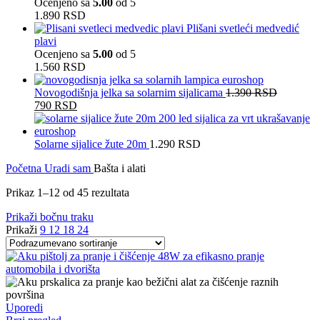
Ocenjeno sa
5.00
od 5
1.890
RSD
Plišani svetleći medvedić
plavi
Ocenjeno sa
5.00
od 5
1.560
RSD
Novogodišnja jelka sa solarnim sijalicama
1.390
RSD
Originalna
Trenutna
790
RSD
cena
cena
je
je:
bila:
790 RSD.
Solarne sijalice žute 20m
1.290
RSD
1.390 RSD.
Početna
Uradi sam
Bašta i alati
Prikaz 1–12 od 45 rezultata
Prikaži bočnu traku
Prikaži
9
12
18
24
Uporedi