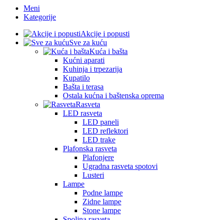
Meni
Kategorije
Akcije i popusti
Sve za kuću
Kuća i bašta
Kućni aparati
Kuhinja i trpezarija
Kupatilo
Bašta i terasa
Ostala kućna i baštenska oprema
Rasveta
LED rasveta
LED paneli
LED reflektori
LED trake
Plafonska rasveta
Plafonjere
Ugradna rasveta spotovi
Lusteri
Lampe
Podne lampe
Zidne lampe
Stone lampe
Spoljna rasveta