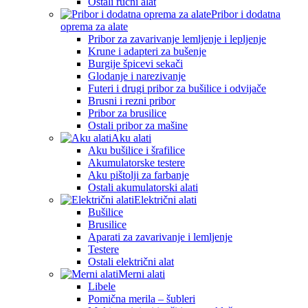
Ostali ručni alat
Pribor i dodatna
oprema za alate
Pribor za zavarivanje lemljenje i lepljenje
Krune i adapteri za bušenje
Burgije špicevi sekači
Glodanje i narezivanje
Futeri i drugi pribor za bušilice i odvijače
Brusni i rezni pribor
Pribor za brusilice
Ostali pribor za mašine
Aku alati
Aku bušilice i šrafilice
Akumulatorske testere
Aku pištolji za farbanje
Ostali akumulatorski alati
Električni alati
Bušilice
Brusilice
Aparati za zavarivanje i lemljenje
Testere
Ostali električni alat
Merni alati
Libele
Pomična merila – šubleri