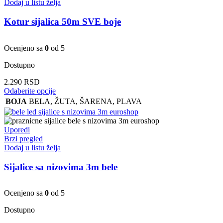
Dodaj u listu želja
Kotur sijalica 50m SVE boje
Ocenjeno sa
0
od 5
Dostupno
2.290
RSD
Ovaj
Odaberite opcije
proizvod
BOJA
BELA
,
ŽUTA
,
ŠARENA
,
PLAVA
ima
više
varijanti.
Uporedi
Opcije
Brzi pregled
mogu
Dodaj u listu želja
biti
izabrane
Sijalice sa nizovima 3m bele
na
stranici
proizvoda.
Ocenjeno sa
0
od 5
Dostupno