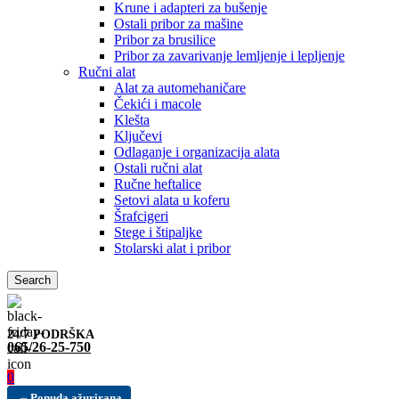
Krune i adapteri za bušenje
Ostali pribor za mašine
Pribor za brusilice
Pribor za zavarivanje lemljenje i lepljenje
Ručni alat
Alat za automehaničare
Čekići i macole
Klešta
Ključevi
Odlaganje i organizacija alata
Ostali ručni alat
Ručne heftalice
Setovi alata u koferu
Šrafcigeri
Stege i štipaljke
Stolarski alat i pribor
Search
24/7 PODRŠKA
065/26-25-750
0
Ponuda ažurirana