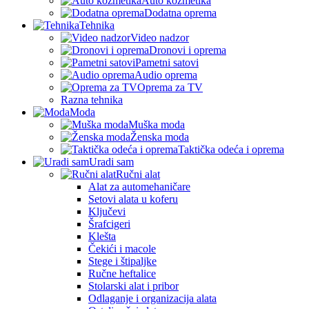
Auto kozmetika
Dodatna oprema
Tehnika
Video nadzor
Dronovi i oprema
Pametni satovi
Audio oprema
Oprema za TV
Razna tehnika
Moda
Muška moda
Ženska moda
Taktička odeća i oprema
Uradi sam
Ručni alat
Alat za automehaničare
Setovi alata u koferu
Ključevi
Šrafcigeri
Klešta
Čekići i macole
Stege i štipaljke
Ručne heftalice
Stolarski alat i pribor
Odlaganje i organizacija alata