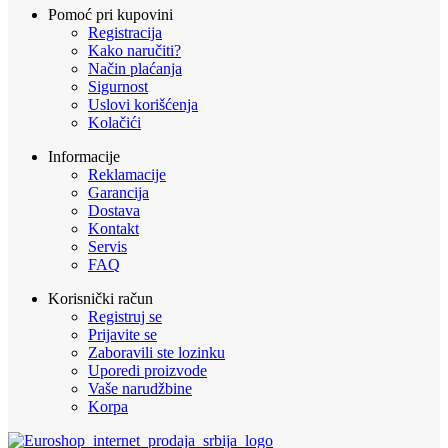
Pomoć pri kupovini
Registracija
Kako naručiti?
Način plaćanja
Sigurnost
Uslovi korišćenja
Kolačići
Informacije
Reklamacije
Garancija
Dostava
Kontakt
Servis
FAQ
Korisnički račun
Registruj se
Prijavite se
Zaboravili ste lozinku
Uporedi proizvode
Vaše narudžbine
Korpa