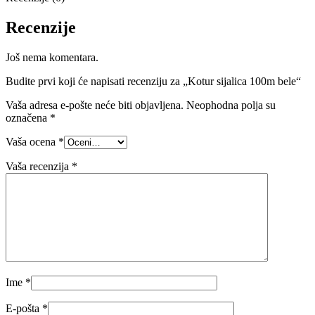
Recenzije
Još nema komentara.
Budite prvi koji će napisati recenziju za „Kotur sijalica 100m bele“
Vaša adresa e-pošte neće biti objavljena.
Neophodna polja su
označena
*
Vaša ocena
*
Vaša recenzija
*
Ime
*
E-pošta
*