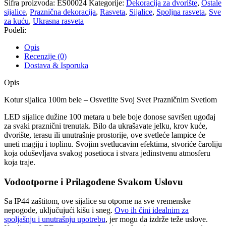
Šifra proizvoda:
ES00024
Kategorije:
Dekoracija za dvorište
,
Ostale
sijalice
,
Praznična dekoracija
,
Rasveta
,
Sijalice
,
Spoljna rasveta
,
Sve
za kuću
,
Ukrasna rasveta
Podeli:
Opis
Recenzije (0)
Dostava & Isporuka
Opis
Kotur sijalica 100m bele – Osvetlite Svoj Svet Prazničnim Svetlom
LED sijalice dužine 100 metara u bele boje donose savršen ugođaj
za svaki praznični trenutak. Bilo da ukrašavate jelku, krov kuće,
dvorište, terasu ili unutrašnje prostorije, ove svetleće lampice će
uneti magiju i toplinu. Svojim svetlucavim efektima, stvoriće čaroliju
koja oduševljava svakog posetioca i stvara jedinstvenu atmosferu
koja traje.
Vodootporne i Prilagođene Svakom Uslovu
Sa IP44 zaštitom, ove sijalice su otporne na sve vremenske
nepogode, uključujući kišu i sneg.
Ovo ih čini idealnim za
spoljašnju i unutrašnju upotrebu
, jer mogu da izdrže teže uslove.