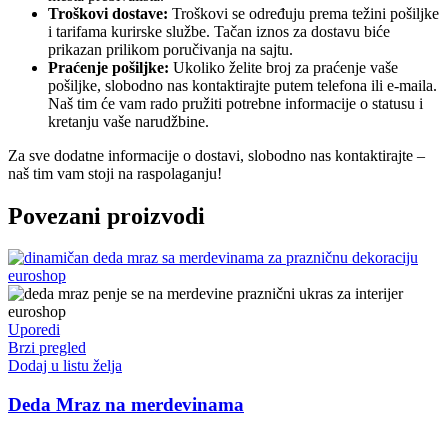
Troškovi dostave:
Troškovi se određuju prema težini pošiljke
i tarifama kurirske službe. Tačan iznos za dostavu biće
prikazan prilikom poručivanja na sajtu.
Praćenje pošiljke:
Ukoliko želite broj za praćenje vaše
pošiljke, slobodno nas kontaktirajte putem telefona ili e-maila.
Naš tim će vam rado pružiti potrebne informacije o statusu i
kretanju vaše narudžbine.
Za sve dodatne informacije o dostavi, slobodno nas kontaktirajte –
naš tim vam stoji na raspolaganju!
Povezani proizvodi
Uporedi
Brzi pregled
Dodaj u listu želja
Deda Mraz na merdevinama