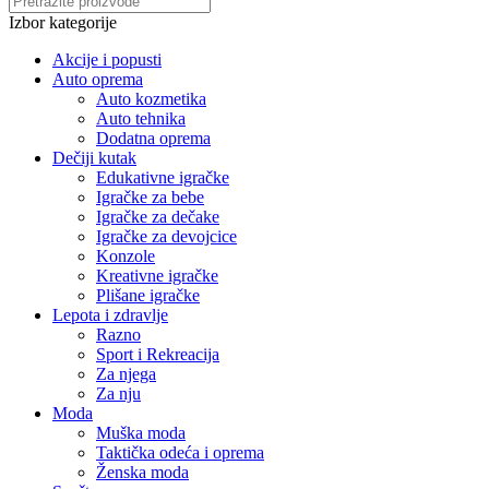
Izbor kategorije
Akcije i popusti
Auto oprema
Auto kozmetika
Auto tehnika
Dodatna oprema
Dečiji kutak
Edukativne igračke
Igračke za bebe
Igračke za dečake
Igračke za devojcice
Konzole
Kreativne igračke
Plišane igračke
Lepota i zdravlje
Razno
Sport i Rekreacija
Za njega
Za nju
Moda
Muška moda
Taktička odeća i oprema
Ženska moda