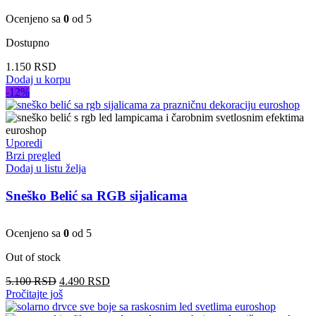
Ocenjeno sa
0
od 5
Dostupno
1.150
RSD
Dodaj u korpu
-12%
Uporedi
Brzi pregled
Dodaj u listu želja
Sneško Belić sa RGB sijalicama
Ocenjeno sa
0
od 5
Out of stock
Originalna
Trenutna
5.100
RSD
4.490
RSD
cena
cena
Pročitajte još
je
je: