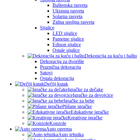
Baštenska rasveta
Ukrasna rasveta
Solarna rasveta
Zidna spoljna rasveta
Sijalice
LED sijalice
Pametne sijalice
Edison sijalice
Ostale sijalice
Dekoracija za kuću i baštu
Dekoracija za dvorište
Praznična dekoracija
Satovi
Ostala dekoracija
Dečiji kutak
Igračke za dečake
Igračke za devojcice
Igračke za bebe
Plišane igračke
Edukativne igračke
Kreativne igračke
Konzole
Auto oprema
Auto tehnika