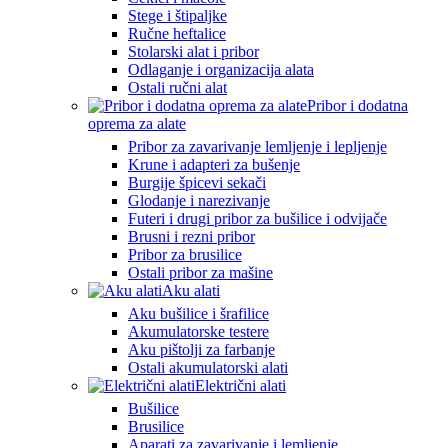
Stege i štipaljke
Ručne heftalice
Stolarski alat i pribor
Odlaganje i organizacija alata
Ostali ručni alat
Pribor i dodatna
oprema za alate
Pribor za zavarivanje lemljenje i lepljenje
Krune i adapteri za bušenje
Burgije špicevi sekači
Glodanje i narezivanje
Futeri i drugi pribor za bušilice i odvijače
Brusni i rezni pribor
Pribor za brusilice
Ostali pribor za mašine
Aku alati
Aku bušilice i šrafilice
Akumulatorske testere
Aku pištolji za farbanje
Ostali akumulatorski alati
Električni alati
Bušilice
Brusilice
Aparati za zavarivanje i lemljenje