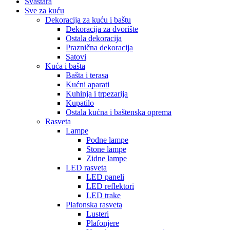
Svaštara
Sve za kuću
Dekoracija za kuću i baštu
Dekoracija za dvorište
Ostala dekoracija
Praznična dekoracija
Satovi
Kuća i bašta
Bašta i terasa
Kućni aparati
Kuhinja i trpezarija
Kupatilo
Ostala kućna i baštenska oprema
Rasveta
Lampe
Podne lampe
Stone lampe
Zidne lampe
LED rasveta
LED paneli
LED reflektori
LED trake
Plafonska rasveta
Lusteri
Plafonjere