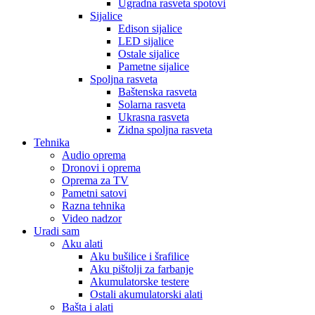
Ugradna rasveta spotovi
Sijalice
Edison sijalice
LED sijalice
Ostale sijalice
Pametne sijalice
Spoljna rasveta
Baštenska rasveta
Solarna rasveta
Ukrasna rasveta
Zidna spoljna rasveta
Tehnika
Audio oprema
Dronovi i oprema
Oprema za TV
Pametni satovi
Razna tehnika
Video nadzor
Uradi sam
Aku alati
Aku bušilice i šrafilice
Aku pištolji za farbanje
Akumulatorske testere
Ostali akumulatorski alati
Bašta i alati