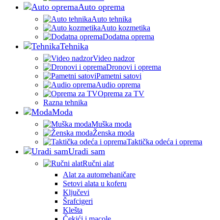
Auto oprema
Auto tehnika
Auto kozmetika
Dodatna oprema
Tehnika
Video nadzor
Dronovi i oprema
Pametni satovi
Audio oprema
Oprema za TV
Razna tehnika
Moda
Muška moda
Ženska moda
Taktička odeća i oprema
Uradi sam
Ručni alat
Alat za automehaničare
Setovi alata u koferu
Ključevi
Šrafcigeri
Klešta
Čekići i macole