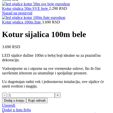
Kotur sijalica 50m SVE boje
2.290
RSD
Nazad na proizvod
Kotur sijalica 100m žute
3.690
RSD
Kotur sijalica 100m bele
3.690
RSD
LED sijalice dužine 100m u beloj boji idealne su za prazničnu
dekoraciju.
Vodootporne su i otporne na sve vremenske uslove, što ih čini
savršenim izborom za unutrašnje i spoljašnje prostore.
Uz dugotrajan radni vek i jednostavnu instalaciju, ove sijalice će
uneti svetlost i magiju.
Kotur
sijalica
Dodaj u korpu
Kupi odmah
100m
Uporedi
bele
Dodaj u listu želja
količina