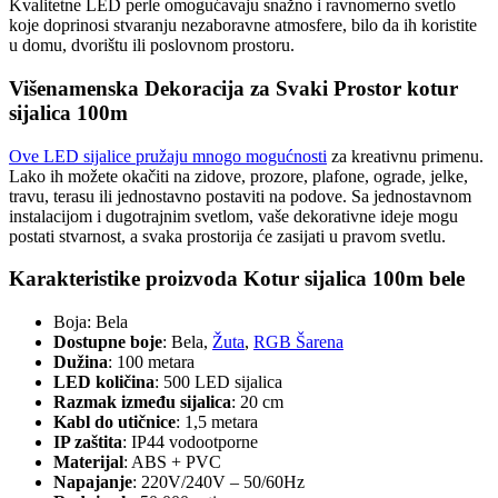
Kvalitetne LED perle omogućavaju snažno i ravnomerno svetlo
koje doprinosi stvaranju nezaboravne atmosfere, bilo da ih koristite
u domu, dvorištu ili poslovnom prostoru.
Višenamenska Dekoracija za Svaki Prostor kotur
sijalica 100m
Ove LED sijalice pružaju mnogo mogućnosti
za kreativnu primenu.
Lako ih možete okačiti na zidove, prozore, plafone, ograde, jelke,
travu, terasu ili jednostavno postaviti na podove. Sa jednostavnom
instalacijom i dugotrajnim svetlom, vaše dekorativne ideje mogu
postati stvarnost, a svaka prostorija će zasijati u pravom svetlu.
Karakteristike proizvoda Kotur sijalica 100m bele
Boja: Bela
Dostupne boje
: Bela,
Žuta
,
RGB Šarena
Dužina
: 100 metara
LED količina
: 500 LED sijalica
Razmak između sijalica
: 20 cm
Kabl do utičnice
: 1,5 metara
IP zaštita
: IP44 vodootporne
Materijal
: ABS + PVC
Napajanje
: 220V/240V – 50/60Hz