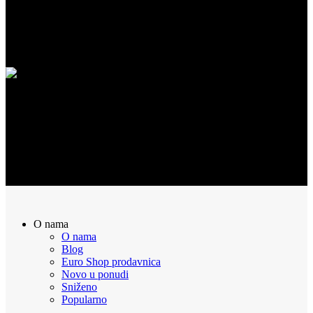
SIGURNA KUPOVINA
100% Sigurna kupovina putem interneta!
POVRAT NOVCA
Sve naručene proizvode možete vratiti u roku od 14 dana
O nama
O nama
Blog
Euro Shop prodavnica
Novo u ponudi
Sniženo
Popularno