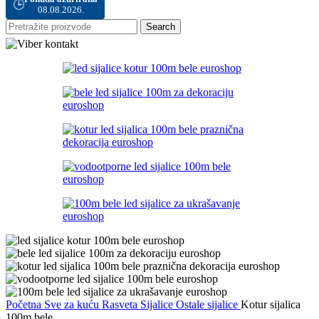
🕒
08.08.2026.
Search
Početna
Sve za kuću
Rasveta
Sijalice
Ostale sijalice
Kotur sijalica
100m bele