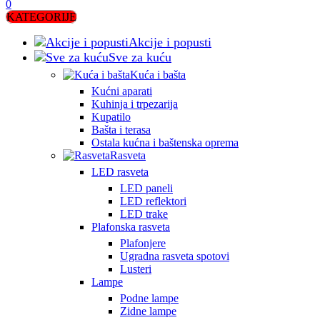
0
KATEGORIJE
Akcije i popusti
Sve za kuću
Kuća i bašta
Kućni aparati
Kuhinja i trpezarija
Kupatilo
Bašta i terasa
Ostala kućna i baštenska oprema
Rasveta
LED rasveta
LED paneli
LED reflektori
LED trake
Plafonska rasveta
Plafonjere
Ugradna rasveta spotovi
Lusteri
Lampe
Podne lampe
Zidne lampe