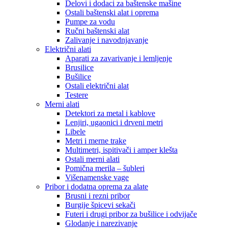
Delovi i dodaci za baštenske mašine
Ostali baštenski alat i oprema
Pumpe za vodu
Ručni baštenski alat
Zalivanje i navodnjavanje
Električni alati
Aparati za zavarivanje i lemljenje
Brusilice
Bušilice
Ostali električni alat
Testere
Merni alati
Detektori za metal i kablove
Lenjiri, ugaonici i drveni metri
Libele
Metri i merne trake
Multimetri, ispitivači i amper klešta
Ostali merni alati
Pomična merila – šubleri
Višenamenske vage
Pribor i dodatna oprema za alate
Brusni i rezni pribor
Burgije špicevi sekači
Futeri i drugi pribor za bušilice i odvijače
Glodanje i narezivanje