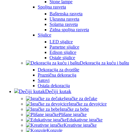
Stone lampe
Spoljna rasveta
Baštenska rasveta
Ukrasna rasveta
Solarna rasveta
Zidna spoljna rasveta
Sijalice
LED sijalice
Pametne sijalice
Edison sijalice
Ostale sijalice
Dekoracija za kuću i baštu
Dekoracija za dvorište
Praznična dekoracija
Satovi
Ostala dekoracija
Dečiji kutak
Igračke za dečake
Igračke za devojcice
Igračke za bebe
Plišane igračke
Edukativne igračke
Kreativne igračke
Konzole