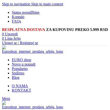
Skip to navigation
Skip to main content
Status porudžbine
Kontakt
FAQs
BESPLATNA DOSTAVA
ZA KUPOVINU PREKO 5.999 RSD
0
Uporedi
0
Lista želja
Uloguj se / Registruj se
EURO shop
Novo u ponudi
Popularno
Sniženo
Blog
O NAMA
KONTAKT
Meni