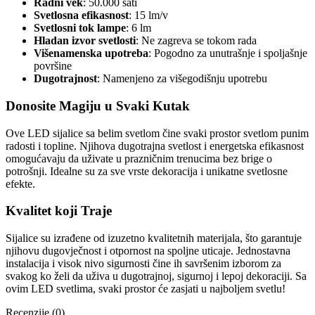
Radni vek
: 50.000 sati
Svetlosna efikasnost
: 15 lm/v
Svetlosni tok lampe
: 6 lm
Hladan izvor svetlosti
: Ne zagreva se tokom rada
Višenamenska upotreba
: Pogodno za unutrašnje i spoljašnje
površine
Dugotrajnost
: Namenjeno za višegodišnju upotrebu
Donosite Magiju u Svaki Kutak
Ove LED sijalice sa belim svetlom čine svaki prostor svetlom punim
radosti i topline. Njihova dugotrajna svetlost i energetska efikasnost
omogućavaju da uživate u prazničnim trenucima bez brige o
potrošnji. Idealne su za sve vrste dekoracija i unikatne svetlosne
efekte.
Kvalitet koji Traje
Sijalice su izrađene od izuzetno kvalitetnih materijala, što garantuje
njihovu dugovječnost i otpornost na spoljne uticaje. Jednostavna
instalacija i visok nivo sigurnosti čine ih savršenim izborom za
svakog ko želi da uživa u dugotrajnoj, sigurnoj i lepoj dekoraciji. Sa
ovim LED svetlima, svaki prostor će zasjati u najboljem svetlu!
Recenzije (0)