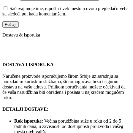
Sačuvaj moje ime, e-poštu i veb mesto u ovom pregledaču veba
za sledeći put kada komentarišem.
Dostava & Isporuka
DOSTAVA I ISPORUKA
Naručene proizvode isporučujemo širom Srbije uz saradnju sa
pouzdanim kurirskim službama, što omogućava brzu i sigurnu
dostavu na vašu adresu. Prilikom poručivanja možete očekivati da
će vaša narudžbina biti obrađena i poslata u najkraćem mogućem
roku.
DETALJI DOSTAVE:
Rok isporuke:
Većina porudžbina stiže u roku od 2 do 5
radnih dana, u zavisnosti od dostupnosti proizvoda i vašeg
mesta prebivališta.