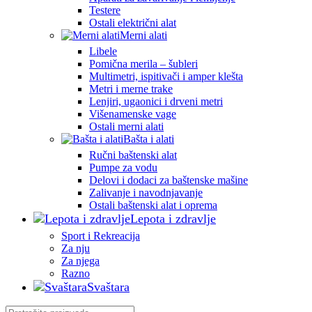
Testere
Ostali električni alat
Merni alati
Libele
Pomična merila – šubleri
Multimetri, ispitivači i amper klešta
Metri i merne trake
Lenjiri, ugaonici i drveni metri
Višenamenske vage
Ostali merni alati
Bašta i alati
Ručni baštenski alat
Pumpe za vodu
Delovi i dodaci za baštenske mašine
Zalivanje i navodnjavanje
Ostali baštenski alat i oprema
Lepota i zdravlje
Sport i Rekreacija
Za nju
Za njega
Razno
Svaštara