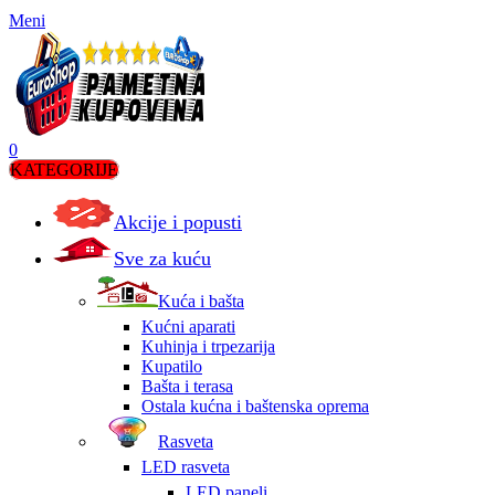
Meni
0
KATEGORIJE
Akcije i popusti
Sve za kuću
Kuća i bašta
Kućni aparati
Kuhinja i trpezarija
Kupatilo
Bašta i terasa
Ostala kućna i baštenska oprema
Rasveta
LED rasveta
LED paneli