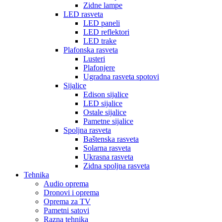
Zidne lampe
LED rasveta
LED paneli
LED reflektori
LED trake
Plafonska rasveta
Lusteri
Plafonjere
Ugradna rasveta spotovi
Sijalice
Edison sijalice
LED sijalice
Ostale sijalice
Pametne sijalice
Spoljna rasveta
Baštenska rasveta
Solarna rasveta
Ukrasna rasveta
Zidna spoljna rasveta
Tehnika
Audio oprema
Dronovi i oprema
Oprema za TV
Pametni satovi
Razna tehnika