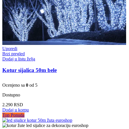
Uporedi
Brzi pregled
Dodaj u listu želja
Kotur sijalica 50m bele
Ocenjeno sa
0
od 5
Dostupno
2.290
RSD
Dodaj u korpu
Top Ponuda