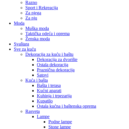
Razno
Sport i Rekreacija
Za njega
Za nju
Moda
Muška moda
Taktička odeća i oprema
Ženska moda
Svaštara
Sve za kuću
Dekoracija za kuću i baštu
Dekoracija za dvorište
Ostala dekoracija
Praznična dekoracija
Satovi
Kuća i bašta
Bašta i terasa
Kućni aparati
Kuhinja i trpezarija
Kupatilo
Ostala kućna i baštenska oprema
Rasveta
Lampe
Podne lampe
Stone lampe