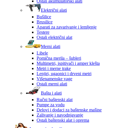
Ostali akumulatorski alati
Električni alati
Bušilice
Brusilice
Aparati za zavarivanje i lemljenje
Testere
Ostali električni alat
Merni alati
Libele
Pomična merila – šubleri
Multimetri, ispitivači i amper klešta
Metri i merne trake
Lenjiri, ugaonici i drveni metri
Višenamenske vage
Ostali merni alati
Bašta i alati
Ručni baštenski alat
Pumpe za vodu
Delovi i dodaci za baštenske mašine
Zalivanje i navodnjavanje
Ostali baštenski alat i oprema