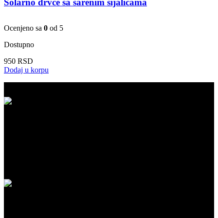
Solarno drvce sa šarenim sijalicama
Ocenjeno sa
0
od 5
Dostupno
950
RSD
Dodaj u korpu
BESPLATNA ISPORUKA
Besplatna dostava za kupovinu iznad 5.999 RSD na našem sajtu!