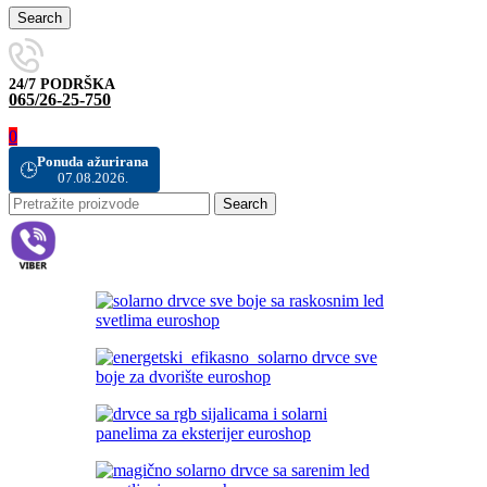
Search
24/7 PODRŠKA
065/26-25-750
0
Ponuda ažurirana
🕒
07.08.2026.
Search