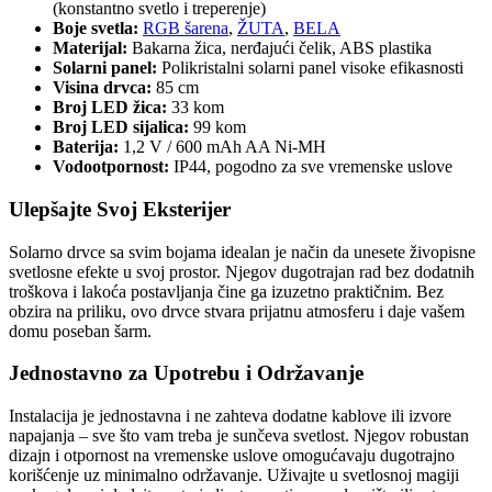
(konstantno svetlo i treperenje)
Boje svetla:
RGB šarena
,
ŽUTA
,
BELA
Materijal:
Bakarna žica, nerđajući čelik, ABS plastika
Solarni panel:
Polikristalni solarni panel visoke efikasnosti
Visina drvca:
85 cm
Broj LED žica:
33 kom
Broj LED sijalica:
99 kom
Baterija:
1,2 V / 600 mAh AA Ni-MH
Vodootpornost:
IP44, pogodno za sve vremenske uslove
Ulepšajte Svoj Eksterijer
Solarno drvce sa svim bojama idealan je način da unesete živopisne
svetlosne efekte u svoj prostor. Njegov dugotrajan rad bez dodatnih
troškova i lakoća postavljanja čine ga izuzetno praktičnim. Bez
obzira na priliku, ovo drvce stvara prijatnu atmosferu i daje vašem
domu poseban šarm.
Jednostavno za Upotrebu i Održavanje
Instalacija je jednostavna i ne zahteva dodatne kablove ili izvore
napajanja – sve što vam treba je sunčeva svetlost. Njegov robustan
dizajn i otpornost na vremenske uslove omogućavaju dugotrajno
korišćenje uz minimalno održavanje. Uživajte u svetlosnoj magiji