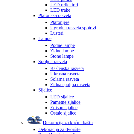
LED reflektori
LED trake
Plafonska rasveta
Plafonjere
Ugradna rasveta spotovi
Lusteri
Lampe
Podne lampe
Zidne lampe
Stone lampe
Spoljna rasveta
Baštenska rasveta
Ukrasna rasveta
Solarna rasveta
Zidna spoljna rasveta
Sijalice
LED sijalice
Pametne sijalice
Edison sijalice
Ostale sijalice
Dekoracija za kuću i baštu
Dekoracija za dvorište