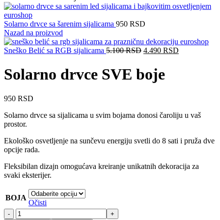
Solarno drvce sa šarenim sijalicama
950
RSD
Nazad na proizvod
Originalna
Trenutna
Sneško Belić sa RGB sijalicama
5.100
RSD
4.490
RSD
cena
cena
je
je:
Solarno drvce SVE boje
bila:
4.490 RSD.
5.100 RSD.
950
RSD
Solarno drvce sa sijalicama u svim bojama donosi čaroliju u vaš
prostor.
Ekološko osvetljenje na sunčevu energiju svetli do 8 sati i pruža dve
opcije rada.
Fleksibilan dizajn omogućava kreiranje unikatnih dekoracija za
svaki eksterijer.
BOJA
Očisti
Solarno