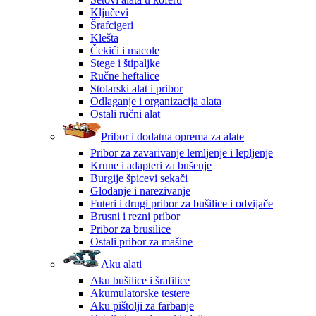
Ključevi
Šrafcigeri
Klešta
Čekići i macole
Stege i štipaljke
Ručne heftalice
Stolarski alat i pribor
Odlaganje i organizacija alata
Ostali ručni alat
Pribor i dodatna oprema za alate
Pribor za zavarivanje lemljenje i lepljenje
Krune i adapteri za bušenje
Burgije špicevi sekači
Glodanje i narezivanje
Futeri i drugi pribor za bušilice i odvijače
Brusni i rezni pribor
Pribor za brusilice
Ostali pribor za mašine
Aku alati
Aku bušilice i šrafilice
Akumulatorske testere
Aku pištolji za farbanje