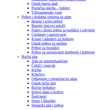
Ostali merni alati
Pomična merila – šubleri
Višenamenske vage
Pribor i dodatna oprema za alate
Brusni i rezni pribor
Burgije špicevi sekači
Futeri i drugi pribor za bušilice i odvijače
Glodanje i narezivanje
Krune i adapteri za bušenje
Ostali pribor za mašine
Pribor za brusilice
Pribor za zavarivanje lemljenje i lepljenje
Ručni alat
Alat za automehaničare
Čekići i macole
Klešta
Ključevi
Odlaganje i organizacija alata
Ostali ručni alat
Ručne heftalice
Setovi alata u koferu
Šrafcigeri
Stege i štipaljke
Stolarski alat i pribor