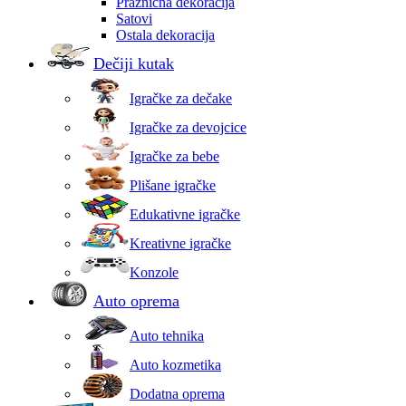
Praznična dekoracija
Satovi
Ostala dekoracija
Dečiji kutak
Igračke za dečake
Igračke za devojcice
Igračke za bebe
Plišane igračke
Edukativne igračke
Kreativne igračke
Konzole
Auto oprema
Auto tehnika
Auto kozmetika
Dodatna oprema