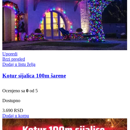
Uporedi
Brzi pregled
Dodaj u listu želja
Kotur sijalica 100m šarene
Ocenjeno sa
0
od 5
Dostupno
3.690
RSD
Dodaj u korpu