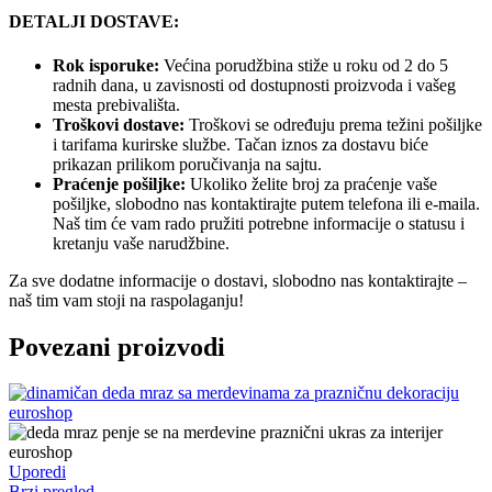
DETALJI DOSTAVE:
Rok isporuke:
Većina porudžbina stiže u roku od 2 do 5
radnih dana, u zavisnosti od dostupnosti proizvoda i vašeg
mesta prebivališta.
Troškovi dostave:
Troškovi se određuju prema težini pošiljke
i tarifama kurirske službe. Tačan iznos za dostavu biće
prikazan prilikom poručivanja na sajtu.
Praćenje pošiljke:
Ukoliko želite broj za praćenje vaše
pošiljke, slobodno nas kontaktirajte putem telefona ili e-maila.
Naš tim će vam rado pružiti potrebne informacije o statusu i
kretanju vaše narudžbine.
Za sve dodatne informacije o dostavi, slobodno nas kontaktirajte –
naš tim vam stoji na raspolaganju!
Povezani proizvodi
Uporedi
Brzi pregled