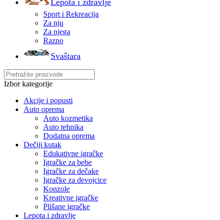
Lepota i zdravlje
Sport i Rekreacija
Za nju
Za njega
Razno
Svaštara
Izbor kategorije
Akcije i popusti
Auto oprema
Auto kozmetika
Auto tehnika
Dodatna oprema
Dečiji kutak
Edukativne igračke
Igračke za bebe
Igračke za dečake
Igračke za devojcice
Konzole
Kreativne igračke
Plišane igračke
Lepota i zdravlje