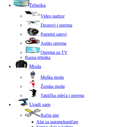
Tehnika
Video nadzor
Dronovi i oprema
Pametni satovi
Audio oprema
Oprema za TV
Razna tehnika
Moda
Muška moda
Ženska moda
Taktička odeća i oprema
Uradi sam
Ručni alat
Alat za automehaničare
Setovi alata u koferu