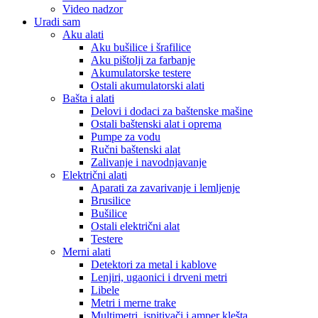
Video nadzor
Uradi sam
Aku alati
Aku bušilice i šrafilice
Aku pištolji za farbanje
Akumulatorske testere
Ostali akumulatorski alati
Bašta i alati
Delovi i dodaci za baštenske mašine
Ostali baštenski alat i oprema
Pumpe za vodu
Ručni baštenski alat
Zalivanje i navodnjavanje
Električni alati
Aparati za zavarivanje i lemljenje
Brusilice
Bušilice
Ostali električni alat
Testere
Merni alati
Detektori za metal i kablove
Lenjiri, ugaonici i drveni metri
Libele
Metri i merne trake
Multimetri, ispitivači i amper klešta