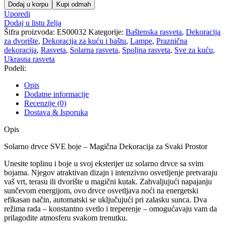
drvce
Dodaj u korpu
Kupi odmah
SVE
Uporedi
boje
Dodaj u listu želja
količina
Šifra proizvoda:
ES00032
Kategorije:
Baštenska rasveta
,
Dekoracija
za dvorište
,
Dekoracija za kuću i baštu
,
Lampe
,
Praznična
dekoracija
,
Rasveta
,
Solarna rasveta
,
Spoljna rasveta
,
Sve za kuću
,
Ukrasna rasveta
Podeli:
Opis
Dodatne informacije
Recenzije (0)
Dostava & Isporuka
Opis
Solarno drvce SVE boje – Magična Dekoracija za Svaki Prostor
Unesite toplinu i boje u svoj eksterijer uz solarno drvce sa svim
bojama. Njegov atraktivan dizajn i intenzivno osvetljenje pretvaraju
vaš vrt, terasu ili dvorište u magični kutak. Zahvaljujući napajanju
sunčevom energijom, ovo drvce osvetljava noći na energetski
efikasan način, automatski se uključujući pri zalasku sunca. Dva
režima rada – konstantno svetlo i treperenje – omogućavaju vam da
prilagodite atmosferu svakom trenutku.