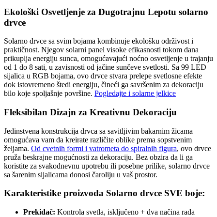
Ekološki Osvetljenje za Dugotrajnu Lepotu solarno
drvce
Solarno drvce sa svim bojama kombinuje ekološku održivost i
praktičnost. Njegov solarni panel visoke efikasnosti tokom dana
prikuplja energiju sunca, omogućavajući noćno osvetljenje u trajanju
od 1 do 8 sati, u zavisnosti od jačine sunčeve svetlosti. Sa 99 LED
sijalica u RGB bojama, ovo drvce stvara prelepe svetlosne efekte
dok istovremeno štedi energiju, čineći ga savršenim za dekoraciju
bilo koje spoljašnje površine.
Pogledajte i solarne jelkice
Fleksibilan Dizajn za Kreativnu Dekoraciju
Jedinstvena konstrukcija drvca sa savitljivim bakarnim žicama
omogućava vam da kreirate različite oblike prema sopstvenim
željama.
Od cvetnih formi i vatrometa do spiralnih figura
, ovo drvce
pruža beskrajne mogućnosti za dekoraciju. Bez obzira da li ga
koristite za svakodnevnu upotrebu ili posebne prilike, solarno drvce
sa šarenim sijalicama donosi čaroliju u vaš prostor.
Karakteristike proizvoda Solarno drvce SVE boje:
Prekidač:
Kontrola svetla, isključeno + dva načina rada