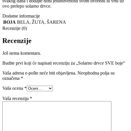
svakog dana i dodajte notu jedinstvenosti svom dvorištu ili vrtu uz
ovo prelepo solarno drvce.
Dodatne informacije
BOJA
BELA
,
ŽUTA
,
ŠARENA
Recenzije (0)
Recenzije
Još nema komentara.
Budite prvi koji će napisati recenziju za „Solarno drvce SVE boje“
Vaša adresa e-pošte neće biti objavljena.
Neophodna polja su
označena
*
Vaša ocena
*
Vaša recenzija
*