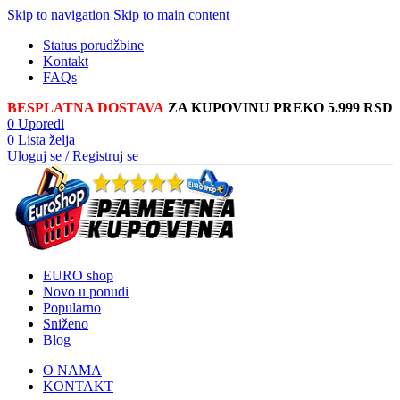
Skip to navigation
Skip to main content
Status porudžbine
Kontakt
FAQs
BESPLATNA DOSTAVA
ZA KUPOVINU PREKO 5.999 RSD
0
Uporedi
0
Lista želja
Uloguj se / Registruj se
EURO shop
Novo u ponudi
Popularno
Sniženo
Blog
O NAMA
KONTAKT