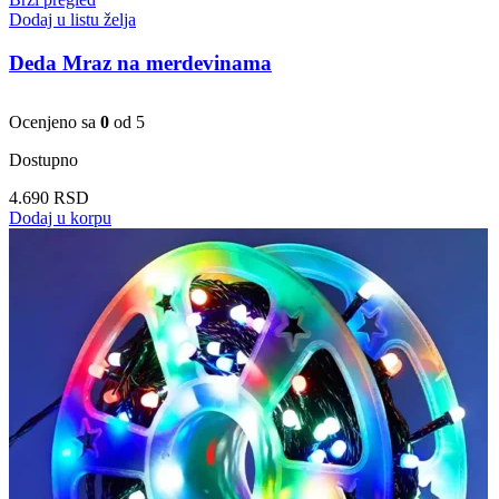
Dodaj u listu želja
Deda Mraz na merdevinama
Ocenjeno sa
0
od 5
Dostupno
4.690
RSD
Dodaj u korpu