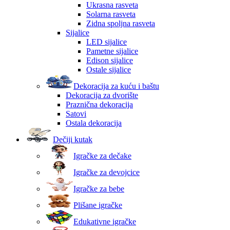
Ukrasna rasveta
Solarna rasveta
Zidna spoljna rasveta
Sijalice
LED sijalice
Pametne sijalice
Edison sijalice
Ostale sijalice
Dekoracija za kuću i baštu
Dekoracija za dvorište
Praznična dekoracija
Satovi
Ostala dekoracija
Dečiji kutak
Igračke za dečake
Igračke za devojcice
Igračke za bebe
Plišane igračke
Edukativne igračke