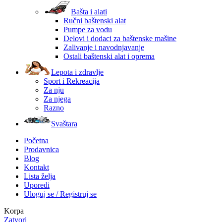
Bašta i alati
Ručni baštenski alat
Pumpe za vodu
Delovi i dodaci za baštenske mašine
Zalivanje i navodnjavanje
Ostali baštenski alat i oprema
Lepota i zdravlje
Sport i Rekreacija
Za nju
Za njega
Razno
Svaštara
Početna
Prodavnica
Blog
Kontakt
Lista želja
Uporedi
Uloguj se / Registruj se
Korpa
Zatvori