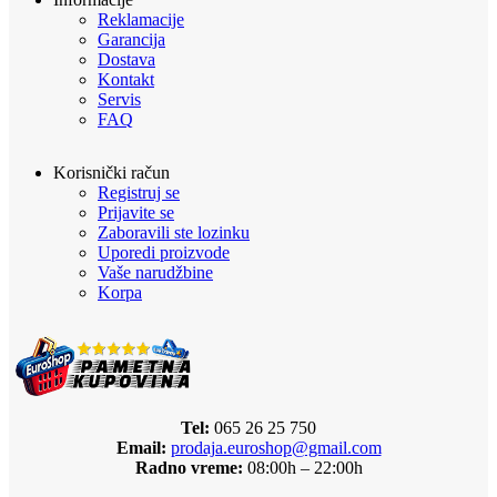
Reklamacije
Garancija
Dostava
Kontakt
Servis
FAQ
Korisnički račun
Registruj se
Prijavite se
Zaboravili ste lozinku
Uporedi proizvode
Vaše narudžbine
Korpa
Tel:
065 26 25 750
Email:
prodaja.euroshop@gmail.com
Radno vreme:
08:00h – 22:00h