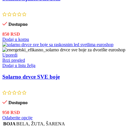
Dostupno
850
RSD
Dodaj u korpu
Uporedi
Brzi pregled
Dodaj u listu želja
Solarno drvce SVE boje
Dostupno
950
RSD
Ovaj
Odaberite opcije
proizvod
BOJA
BELA
,
ŽUTA
,
ŠARENA
ima