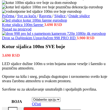
Početna
/
Sve za kuću
/
Rasveta
/
Sijalice
/
Ostale sijalice
Kotur sijalica 100m šarene
3.690
RSD
Nazad na proizvod
Dron sa Daljinskim Upravljačem 998 PRO HD
3.900
RSD
Kotur sijalica 100m SVE boje
3.690
RSD
LED sijalice dužine 100m u svim bojama unose veselje i šarenilo u
prazničnu atmosferu.
Otporne na kišu i sneg, pružaju dugotrajno i ravnomerno svetlo koje
stvara čarobnu atmosferu u svakom prostoru.
Savršene su za ukrašavanje unutrašnjih i spoljašnjih površina.
BOJA
Očisti
Kotur sijalica 100m SVE boje količina