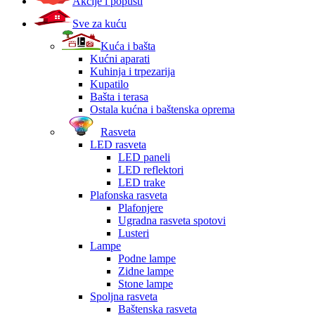
Akcije i popusti
Sve za kuću
Kuća i bašta
Kućni aparati
Kuhinja i trpezarija
Kupatilo
Bašta i terasa
Ostala kućna i baštenska oprema
Rasveta
LED rasveta
LED paneli
LED reflektori
LED trake
Plafonska rasveta
Plafonjere
Ugradna rasveta spotovi
Lusteri
Lampe
Podne lampe
Zidne lampe
Stone lampe
Spoljna rasveta
Baštenska rasveta