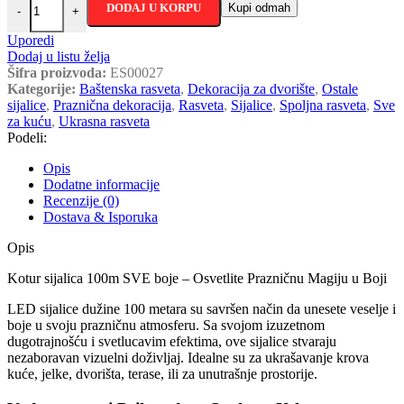
DODAJ U KORPU
Kupi odmah
-
+
Uporedi
Dodaj u listu želja
Šifra proizvoda:
ES00027
Kategorije:
Baštenska rasveta
,
Dekoracija za dvorište
,
Ostale
sijalice
,
Praznična dekoracija
,
Rasveta
,
Sijalice
,
Spoljna rasveta
,
Sve
za kuću
,
Ukrasna rasveta
Podeli:
Opis
Dodatne informacije
Recenzije (0)
Dostava & Isporuka
Opis
Kotur sijalica 100m SVE boje – Osvetlite Prazničnu Magiju u Boji
LED sijalice dužine 100 metara su savršen način da unesete veselje i
boje u svoju prazničnu atmosferu. Sa svojom izuzetnom
dugotrajnošću i svetlucavim efektima, ove sijalice stvaraju
nezaboravan vizuelni doživljaj. Idealne su za ukrašavanje krova
kuće, jelke, dvorišta, terase, ili za unutrašnje prostorije.