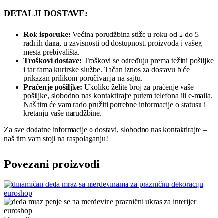
DETALJI DOSTAVE:
Rok isporuke:
Većina porudžbina stiže u roku od 2 do 5
radnih dana, u zavisnosti od dostupnosti proizvoda i vašeg
mesta prebivališta.
Troškovi dostave:
Troškovi se određuju prema težini pošiljke
i tarifama kurirske službe. Tačan iznos za dostavu biće
prikazan prilikom poručivanja na sajtu.
Praćenje pošiljke:
Ukoliko želite broj za praćenje vaše
pošiljke, slobodno nas kontaktirajte putem telefona ili e-maila.
Naš tim će vam rado pružiti potrebne informacije o statusu i
kretanju vaše narudžbine.
Za sve dodatne informacije o dostavi, slobodno nas kontaktirajte –
naš tim vam stoji na raspolaganju!
Povezani proizvodi