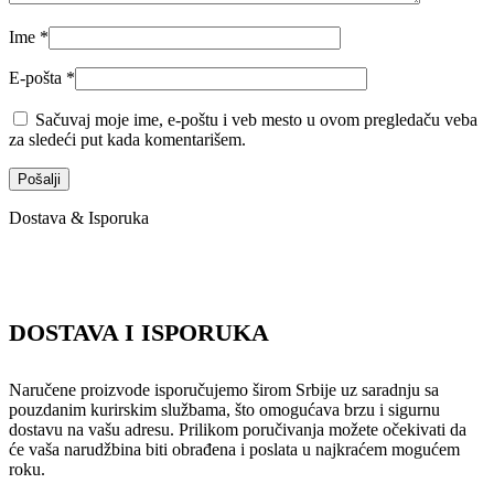
Ime
*
E-pošta
*
Sačuvaj moje ime, e-poštu i veb mesto u ovom pregledaču veba
za sledeći put kada komentarišem.
Dostava & Isporuka
DOSTAVA I ISPORUKA
Naručene proizvode isporučujemo širom Srbije uz saradnju sa
pouzdanim kurirskim službama, što omogućava brzu i sigurnu
dostavu na vašu adresu. Prilikom poručivanja možete očekivati da
će vaša narudžbina biti obrađena i poslata u najkraćem mogućem
roku.