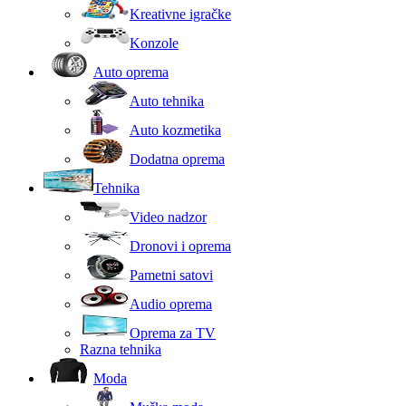
Kreativne igračke
Konzole
Auto oprema
Auto tehnika
Auto kozmetika
Dodatna oprema
Tehnika
Video nadzor
Dronovi i oprema
Pametni satovi
Audio oprema
Oprema za TV
Razna tehnika
Moda