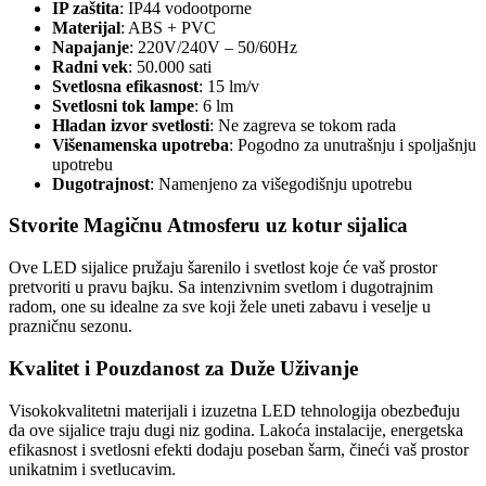
IP zaštita
: IP44 vodootporne
Materijal
: ABS + PVC
Napajanje
: 220V/240V – 50/60Hz
Radni vek
: 50.000 sati
Svetlosna efikasnost
: 15 lm/v
Svetlosni tok lampe
: 6 lm
Hladan izvor svetlosti
: Ne zagreva se tokom rada
Višenamenska upotreba
: Pogodno za unutrašnju i spoljašnju
upotrebu
Dugotrajnost
: Namenjeno za višegodišnju upotrebu
Stvorite Magičnu Atmosferu uz kotur sijalica
Ove LED sijalice pružaju šarenilo i svetlost koje će vaš prostor
pretvoriti u pravu bajku. Sa intenzivnim svetlom i dugotrajnim
radom, one su idealne za sve koji žele uneti zabavu i veselje u
prazničnu sezonu.
Kvalitet i Pouzdanost za Duže Uživanje
Visokokvalitetni materijali i izuzetna LED tehnologija obezbeđuju
da ove sijalice traju dugi niz godina. Lakoća instalacije, energetska
efikasnost i svetlosni efekti dodaju poseban šarm, čineći vaš prostor
unikatnim i svetlucavim.