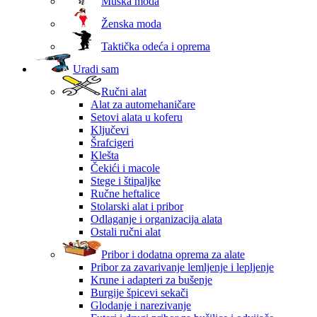
Muška moda
Ženska moda
Taktička odeća i oprema
Uradi sam
Ručni alat
Alat za automehaničare
Setovi alata u koferu
Ključevi
Šrafcigeri
Klešta
Čekići i macole
Stege i štipaljke
Ručne heftalice
Stolarski alat i pribor
Odlaganje i organizacija alata
Ostali ručni alat
Pribor i dodatna oprema za alate
Pribor za zavarivanje lemljenje i lepljenje
Krune i adapteri za bušenje
Burgije špicevi sekači
Glodanje i narezivanje