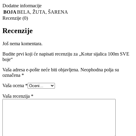
Dodatne informacije
BOJA
BELA
,
ŽUTA
,
ŠARENA
Recenzije (0)
Recenzije
Još nema komentara.
Budite prvi koji će napisati recenziju za „Kotur sijalica 100m SVE
boje“
Vaša adresa e-pošte neće biti objavljena.
Neophodna polja su
označena
*
Vaša ocena
*
Vaša recenzija
*