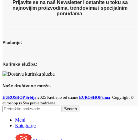
Prijavite se na naš Newsletter i ostanite u toku sa
najnovijim proizvodima, trendovima i specijalnim
ponudama.
Plaćanje:
Kurirska služba:
Naše društvene mreže:
EUROSHOP Srbija
2025 Kreirano od strane
EUROSHOP tima
. Copyright ©
euroshop.rs Sva prava zadržana.
Search
Meni
Kategorije