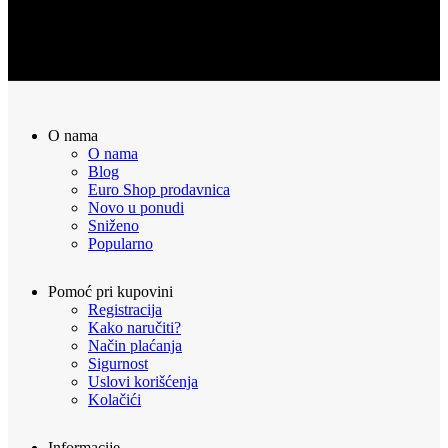
Sve naručene proizvode možete vratiti u roku od 14 dana
O nama
O nama
Blog
Euro Shop prodavnica
Novo u ponudi
Sniženo
Popularno
Pomoć pri kupovini
Registracija
Kako naručiti?
Način plaćanja
Sigurnost
Uslovi korišćenja
Kolačići
Informacije