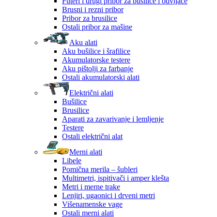
Futeri i drugi pribor za bušilice i odvijače
Brusni i rezni pribor
Pribor za brusilice
Ostali pribor za mašine
Aku alati
Aku bušilice i šrafilice
Akumulatorske testere
Aku pištolji za farbanje
Ostali akumulatorski alati
Električni alati
Bušilice
Brusilice
Aparati za zavarivanje i lemljenje
Testere
Ostali električni alat
Merni alati
Libele
Pomična merila – šubleri
Multimetri, ispitivači i amper klešta
Metri i merne trake
Lenjiri, ugaonici i drveni metri
Višenamenske vage
Ostali merni alati