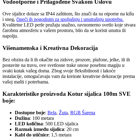
Vodootporne i Prilagođene Svakom Uslovu
Ove sijalice dolaze sa IP44 zaštitom, što znači da su otporne na kišu
i sneg,
čineći ih pogodnim za spoljašnju i unutrašnju upotrebu.
Kvalitetne LED perle pružaju snažno, ravnomerno svetlo koje stvara
čarobnu atmosferu u vašem prostoru, bilo da se koristi unutra ili
napolju.
Višenamenska i Kreativna Dekoracija
Bez obzira da li ih okačite na zidove, prozore, plafone, jelke, ili ih
postavite na travu, ove svetlosne trake unose posebnu magiju u
svaki kutak vašeg doma. Zbog svoje fleksibilnosti i lakoće
instalacije, omogućavaju vam da kreirate kreativne dekoracije prema
vašoj mašti i potrebama.
Karakteristike proizvoda Kotur sijalica 100m SVE
boje:
Dostupne boje
:
Bela
,
Žuta
,
RGB Šarena
Dužina
: 100 metara
LED količina
: 500 LED sijalica
Razmak između sijalica
: 20 cm
Kabl do utičnice
: 1,5 metara