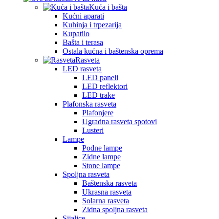
Kuća i bašta
Kućni aparati
Kuhinja i trpezarija
Kupatilo
Bašta i terasa
Ostala kućna i baštenska oprema
Rasveta
LED rasveta
LED paneli
LED reflektori
LED trake
Plafonska rasveta
Plafonjere
Ugradna rasveta spotovi
Lusteri
Lampe
Podne lampe
Zidne lampe
Stone lampe
Spoljna rasveta
Baštenska rasveta
Ukrasna rasveta
Solarna rasveta
Zidna spoljna rasveta
Sijalice