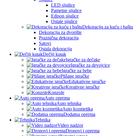
LED sijalice
Pametne sijalice
Edison sijalice
Ostale sijalice
Dekoracija za kuću i baštu
Dekoracija za dvorište
Praznična dekoracija
Satovi
Ostala dekoracija
Dečiji kutak
Igračke za dečake
Igračke za devojcice
Igračke za bebe
Plišane igračke
Edukativne igračke
Kreativne igračke
Konzole
Auto oprema
Auto tehnika
Auto kozmetika
Dodatna oprema
Tehnika
Video nadzor
Dronovi i oprema