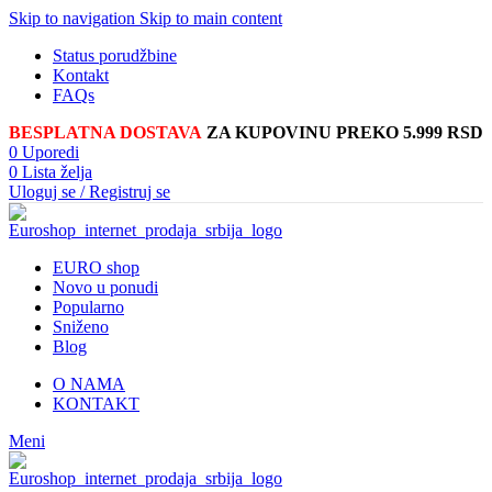
Skip to navigation
Skip to main content
Status porudžbine
Kontakt
FAQs
BESPLATNA DOSTAVA
ZA KUPOVINU PREKO 5.999 RSD
0
Uporedi
0
Lista želja
Uloguj se / Registruj se
EURO shop
Novo u ponudi
Popularno
Sniženo
Blog
O NAMA
KONTAKT
Meni