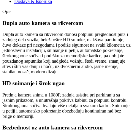
Dostava & Isporuka
Opis
Dupla auto kamera sa rikvercom
Dupla auto kamera sa rikvercom donosi potpunu preglednost puta i
zadnjeg dela vozila, beleži oštre HD snimke, olakšava parkiranje,
čuva dokaze pri nezgodama i podiže sigurnost na svaki kilometar, uz
jednostavnu instalaciju, snimanje u petlji, automatsko pokretanje,
širokougaone sočiva i podršku za memorijske kartice, pa dobijate
pouzdanog saputnika koji nadgleda vožnju, štedi vreme, smanjuje
stres i štiti vas danju i noću, uz dvosmerni audio, jasne menije,
stabilan nosač, modern dizajn.
HD snimanje i širok ugao
Prednja kamera snima u 1080P, zadnja asistira pri parkiranju sa
jasnim prikazom, a unutrašnja pokriva kabinu za potpunu kontrolu.
Širokougaona sočiva hvataju više detalja u svakom kadru. Snimanje
u petlji i automatsko pokretanje obezbeđuju kontinuiran rad bez
brige o memoriji.
Bezbednost uz auto kamera sa rikvercom