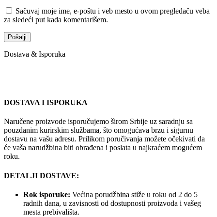
Sačuvaj moje ime, e-poštu i veb mesto u ovom pregledaču veba
za sledeći put kada komentarišem.
Dostava & Isporuka
DOSTAVA I ISPORUKA
Naručene proizvode isporučujemo širom Srbije uz saradnju sa
pouzdanim kurirskim službama, što omogućava brzu i sigurnu
dostavu na vašu adresu. Prilikom poručivanja možete očekivati da
će vaša narudžbina biti obrađena i poslata u najkraćem mogućem
roku.
DETALJI DOSTAVE:
Rok isporuke:
Većina porudžbina stiže u roku od 2 do 5
radnih dana, u zavisnosti od dostupnosti proizvoda i vašeg
mesta prebivališta.