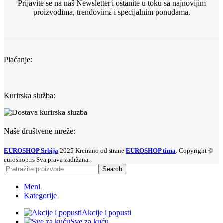
Prijavite se na naš Newsletter i ostanite u toku sa najnovijim
proizvodima, trendovima i specijalnim ponudama.
Plaćanje:
Kurirska služba:
Naše društvene mreže:
EUROSHOP Srbija
2025 Kreirano od strane
EUROSHOP tima
. Copyright ©
euroshop.rs Sva prava zadržana.
Search
Meni
Kategorije
Akcije i popusti
Sve za kuću