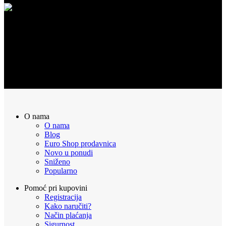
POVRAT NOVCA
Sve naručene proizvode možete vratiti u roku od 14 dana
O nama
O nama
Blog
Euro Shop prodavnica
Novo u ponudi
Sniženo
Popularno
Pomoć pri kupovini
Registracija
Kako naručiti?
Način plaćanja
Sigurnost