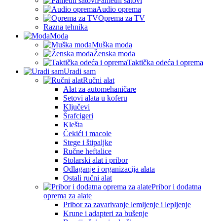
Pametni satovi
Audio oprema
Oprema za TV
Razna tehnika
Moda
Muška moda
Ženska moda
Taktička odeća i oprema
Uradi sam
Ručni alat
Alat za automehaničare
Setovi alata u koferu
Ključevi
Šrafcigeri
Klešta
Čekići i macole
Stege i štipaljke
Ručne heftalice
Stolarski alat i pribor
Odlaganje i organizacija alata
Ostali ručni alat
Pribor i dodatna
oprema za alate
Pribor za zavarivanje lemljenje i lepljenje
Krune i adapteri za bušenje