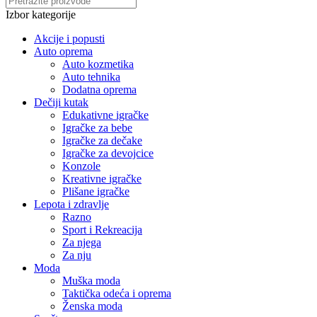
Izbor kategorije
Akcije i popusti
Auto oprema
Auto kozmetika
Auto tehnika
Dodatna oprema
Dečiji kutak
Edukativne igračke
Igračke za bebe
Igračke za dečake
Igračke za devojcice
Konzole
Kreativne igračke
Plišane igračke
Lepota i zdravlje
Razno
Sport i Rekreacija
Za njega
Za nju
Moda
Muška moda
Taktička odeća i oprema
Ženska moda