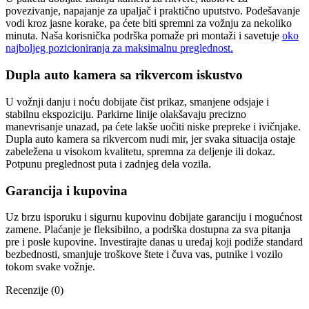
povezivanje, napajanje za upaljač i praktično uputstvo. Podešavanje
vodi kroz jasne korake, pa ćete biti spremni za vožnju za nekoliko
minuta. Naša korisnička podrška pomaže pri montaži i savetuje
oko
najboljeg pozicioniranja za maksimalnu preglednost.
Dupla auto kamera sa rikvercom iskustvo
U vožnji danju i noću dobijate čist prikaz, smanjene odsjaje i
stabilnu ekspoziciju. Parkirne linije olakšavaju precizno
manevrisanje unazad, pa ćete lakše uočiti niske prepreke i ivičnjake.
Dupla auto kamera sa rikvercom nudi mir, jer svaka situacija ostaje
zabeležena u visokom kvalitetu, spremna za deljenje ili dokaz.
Potpunu preglednost puta i zadnjeg dela vozila.
Garancija i kupovina
Uz brzu isporuku i sigurnu kupovinu dobijate garanciju i mogućnost
zamene. Plaćanje je fleksibilno, a podrška dostupna za sva pitanja
pre i posle kupovine. Investirajte danas u uređaj koji podiže standard
bezbednosti, smanjuje troškove štete i čuva vas, putnike i vozilo
tokom svake vožnje.
Recenzije (0)