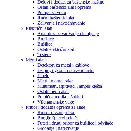
Delovi i dodaci za baštenske mašine
Ostali baštenski alat i oprema
Pumpe za vodu
Ručni baštenski alat
Zalivanje i navodnjavanje
Električni alati
Aparati za zavarivanje i lemljenje
Brusilice
Bušilice
Ostali električni alat
Testere
Merni alati
Detektori za metal i kablove
Lenjiri, ugaonici i drveni metri
Libele
Metri i merne trake
Multimetri, ispitivači i amper klešta
Ostali merni alati
Pomična merila – šubleri
Višenamenske vage
Pribor i dodatna oprema za alate
Brusni i rezni pribor
Burgije špicevi sekači
Futeri i drugi pribor za bušilice i odvijače
Glodanje i narezivanje