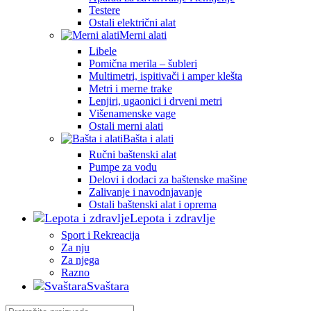
Testere
Ostali električni alat
Merni alati
Libele
Pomična merila – šubleri
Multimetri, ispitivači i amper klešta
Metri i merne trake
Lenjiri, ugaonici i drveni metri
Višenamenske vage
Ostali merni alati
Bašta i alati
Ručni baštenski alat
Pumpe za vodu
Delovi i dodaci za baštenske mašine
Zalivanje i navodnjavanje
Ostali baštenski alat i oprema
Lepota i zdravlje
Sport i Rekreacija
Za nju
Za njega
Razno
Svaštara