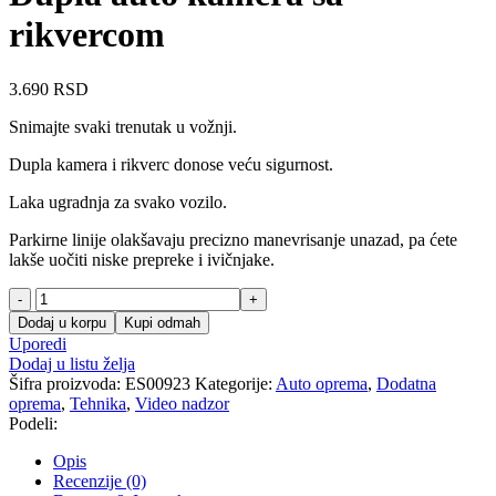
rikvercom
3.690
RSD
Snimajte svaki trenutak u vožnji.
Dupla kamera i rikverc donose veću sigurnost.
Laka ugradnja za svako vozilo.
Parkirne linije olakšavaju precizno manevrisanje unazad, pa ćete
lakše uočiti niske prepreke i ivičnjake.
Dupla
auto
Dodaj u korpu
Kupi odmah
kamera
Uporedi
sa
Dodaj u listu želja
rikvercom
Šifra proizvoda:
ES00923
Kategorije:
Auto oprema
,
Dodatna
količina
oprema
,
Tehnika
,
Video nadzor
Podeli:
Opis
Recenzije (0)