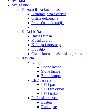
Svaštara
Sve za kuću
Dekoracija za kuću i baštu
Dekoracija za dvorište
Ostala dekoracija
Praznična dekoracija
Satovi
Kuća i bašta
Bašta i terasa
Kućni aparati
Kuhinja i trpezarija
Kupatilo
Ostala kućna i baštenska oprema
Rasveta
Lampe
Podne lampe
Stone lampe
Zidne lampe
LED rasveta
LED paneli
LED reflektori
LED trake
Plafonska rasveta
Lusteri
Plafonjere