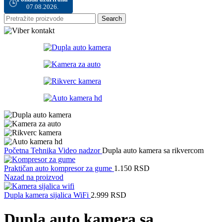
🕒
07.08.2026.
Search
Početna
Tehnika
Video nadzor
Dupla auto kamera sa rikvercom
Praktičan auto kompresor za gume
1.150
RSD
Nazad na proizvod
Dupla kamera sijalica WiFi
2.999
RSD
Dupla auto kamera sa