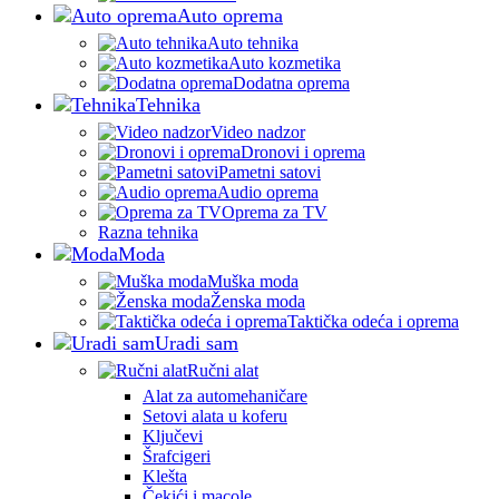
Auto oprema
Auto tehnika
Auto kozmetika
Dodatna oprema
Tehnika
Video nadzor
Dronovi i oprema
Pametni satovi
Audio oprema
Oprema za TV
Razna tehnika
Moda
Muška moda
Ženska moda
Taktička odeća i oprema
Uradi sam
Ručni alat
Alat za automehaničare
Setovi alata u koferu
Ključevi
Šrafcigeri
Klešta
Čekići i macole