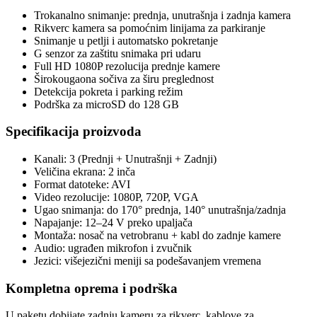
Trokanalno snimanje: prednja, unutrašnja i zadnja kamera
Rikverc kamera sa pomoćnim linijama za parkiranje
Snimanje u petlji i automatsko pokretanje
G senzor za zaštitu snimaka pri udaru
Full HD 1080P rezolucija prednje kamere
Širokougaona sočiva za širu preglednost
Detekcija pokreta i parking režim
Podrška za microSD do 128 GB
Specifikacija proizvoda
Kanali: 3 (Prednji + Unutrašnji + Zadnji)
Veličina ekrana: 2 inča
Format datoteke: AVI
Video rezolucije: 1080P, 720P, VGA
Ugao snimanja: do 170° prednja, 140° unutrašnja/zadnja
Napajanje: 12–24 V preko upaljača
Montaža: nosač na vetrobranu + kabl do zadnje kamere
Audio: ugrađen mikrofon i zvučnik
Jezici: višejezični meniji sa podešavanjem vremena
Kompletna oprema i podrška
U paketu dobijate zadnju kameru za rikverc, kablove za