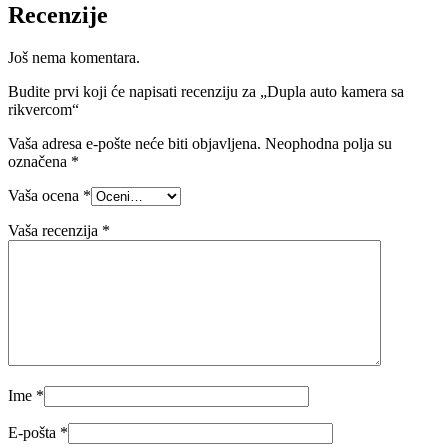
Recenzije
Još nema komentara.
Budite prvi koji će napisati recenziju za „Dupla auto kamera sa
rikvercom“
Vaša adresa e-pošte neće biti objavljena.
Neophodna polja su
označena
*
Vaša ocena
*
Vaša recenzija
*
Ime
*
E-pošta
*