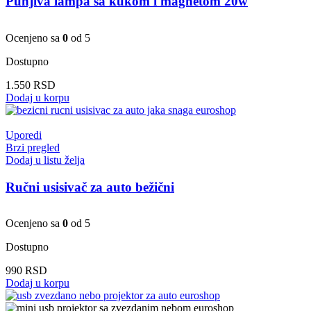
Punjiva lampa sa kukom i magnetom 20w
Ocenjeno sa
0
od 5
Dostupno
1.550
RSD
Dodaj u korpu
Uporedi
Brzi pregled
Dodaj u listu želja
Ručni usisivač za auto bežični
Ocenjeno sa
0
od 5
Dostupno
990
RSD
Dodaj u korpu