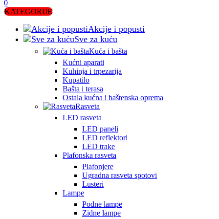
0
KATEGORIJE
Akcije i popusti
Sve za kuću
Kuća i bašta
Kućni aparati
Kuhinja i trpezarija
Kupatilo
Bašta i terasa
Ostala kućna i baštenska oprema
Rasveta
LED rasveta
LED paneli
LED reflektori
LED trake
Plafonska rasveta
Plafonjere
Ugradna rasveta spotovi
Lusteri
Lampe
Podne lampe
Zidne lampe