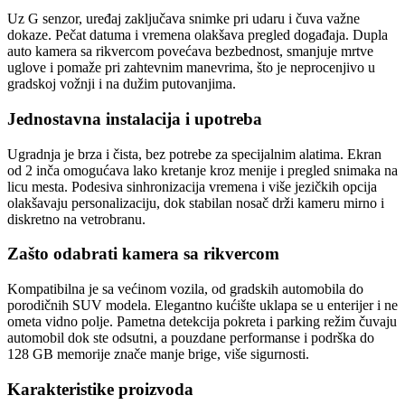
Uz G senzor, uređaj zaključava snimke pri udaru i čuva važne
dokaze. Pečat datuma i vremena olakšava pregled događaja. Dupla
auto kamera sa rikvercom povećava bezbednost, smanjuje mrtve
uglove i pomaže pri zahtevnim manevrima, što je neprocenjivo u
gradskoj vožnji i na dužim putovanjima.
Jednostavna instalacija i upotreba
Ugradnja je brza i čista, bez potrebe za specijalnim alatima. Ekran
od 2 inča omogućava lako kretanje kroz menije i pregled snimaka na
licu mesta. Podesiva sinhronizacija vremena i više jezičkih opcija
olakšavaju personalizaciju, dok stabilan nosač drži kameru mirno i
diskretno na vetrobranu.
Zašto odabrati kamera sa rikvercom
Kompatibilna je sa većinom vozila, od gradskih automobila do
porodičnih SUV modela. Elegantno kućište uklapa se u enterijer i ne
ometa vidno polje. Pametna detekcija pokreta i parking režim čuvaju
automobil dok ste odsutni, a pouzdane performanse i podrška do
128 GB memorije znače manje brige, više sigurnosti.
Karakteristike proizvoda