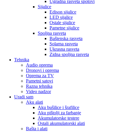
Ugradna rasveta spotovi
Sijalice
Edison sijalice
LED sijalice
Ostale sijalice
Pametne sijalice
Spoljna rasveta
Baštenska rasveta
Solarna rasveta
Ukrasna rasveta
Zidna spoljna rasveta
Tehnika
Audio oprema
Dronovi i oprema
Oprema za TV
Pametni satovi
Razna tehnika
Video nadzor
Uradi sam
Aku alati
Aku bušilice i šrafilice
Aku pištolji za farbanje
Akumulatorske testere
Ostali akumulatorski alati
Bašta i alati