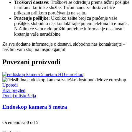
Troškovi dostave:
Troškovi se određuju prema težini pošiljke
i tarifama kurirske službe. Tačan iznos za dostavu biće
prikazan prilikom poručivanja na sajtu.
Praćenje pošiljke:
Ukoliko želite broj za praćenje vaše
pošiljke, slobodno nas kontaktirajte putem telefona ili e-maila.
Naš tim će vam rado pružiti potrebne informacije o statusu i
kretanju vaše narudžbine.
Za sve dodatne informacije o dostavi, slobodno nas kontaktirajte –
naš tim vam stoji na raspolaganju!
Povezani proizvodi
Uporedi
Brzi pregled
Dodaj u listu želja
Endoskop kamera 5 metra
Ocenjeno sa
0
od 5