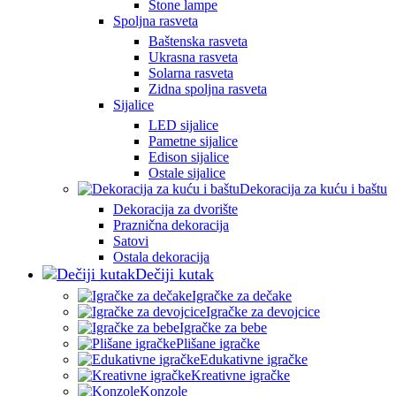
Stone lampe
Spoljna rasveta
Baštenska rasveta
Ukrasna rasveta
Solarna rasveta
Zidna spoljna rasveta
Sijalice
LED sijalice
Pametne sijalice
Edison sijalice
Ostale sijalice
Dekoracija za kuću i baštu
Dekoracija za dvorište
Praznična dekoracija
Satovi
Ostala dekoracija
Dečiji kutak
Igračke za dečake
Igračke za devojcice
Igračke za bebe
Plišane igračke
Edukativne igračke
Kreativne igračke
Konzole