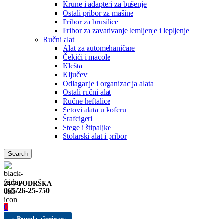
Krune i adapteri za bušenje
Ostali pribor za mašine
Pribor za brusilice
Pribor za zavarivanje lemljenje i lepljenje
Ručni alat
Alat za automehaničare
Čekići i macole
Klešta
Ključevi
Odlaganje i organizacija alata
Ostali ručni alat
Ručne heftalice
Setovi alata u koferu
Šrafcigeri
Stege i štipaljke
Stolarski alat i pribor
Search
24/7 PODRŠKA
065/26-25-750
0
Ponuda ažurirana