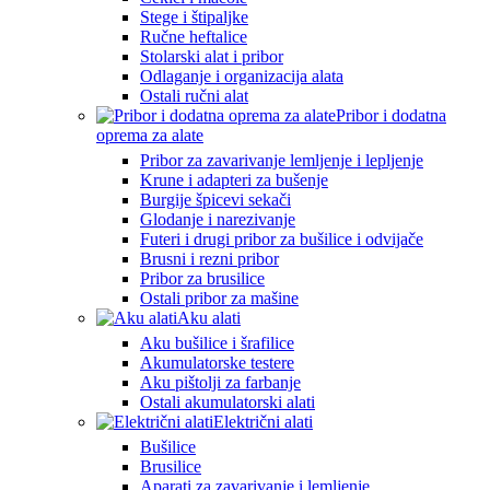
Stege i štipaljke
Ručne heftalice
Stolarski alat i pribor
Odlaganje i organizacija alata
Ostali ručni alat
Pribor i dodatna
oprema za alate
Pribor za zavarivanje lemljenje i lepljenje
Krune i adapteri za bušenje
Burgije špicevi sekači
Glodanje i narezivanje
Futeri i drugi pribor za bušilice i odvijače
Brusni i rezni pribor
Pribor za brusilice
Ostali pribor za mašine
Aku alati
Aku bušilice i šrafilice
Akumulatorske testere
Aku pištolji za farbanje
Ostali akumulatorski alati
Električni alati
Bušilice
Brusilice
Aparati za zavarivanje i lemljenje