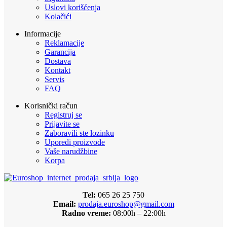
Uslovi korišćenja
Kolačići
Informacije
Reklamacije
Garancija
Dostava
Kontakt
Servis
FAQ
Korisnički račun
Registruj se
Prijavite se
Zaboravili ste lozinku
Uporedi proizvode
Vaše narudžbine
Korpa
Tel:
065 26 25 750
Email:
prodaja.euroshop@gmail.com
Radno vreme:
08:00h – 22:00h