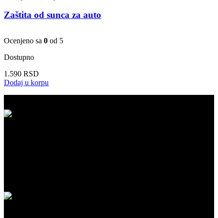
Zaštita od sunca za auto
Ocenjeno sa
0
od 5
Dostupno
1.590
RSD
Dodaj u korpu
BESPLATNA ISPORUKA
Besplatna dostava za kupovinu iznad 5.999 RSD na našem sajtu!