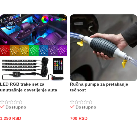
DODAJ U KORPU
DODAJ U KORPU
LED RGB trake set za
Ručna pumpa za pretakanje
unutrašnje osvetljenje auta
tečnost
Dostupno
Dostupno
1.290
RSD
700
RSD
DODAJ U KORPU
DODAJ U KORPU