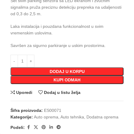
Set sivih parking senzora sa LED ekranom i zvučnim
signalima pruža preciznu detekciju prepreka na udaljenosti
od 0,3 do 2,5 m.
Laka instalacija i pouzdana funkcionalnost u svim
vremenskim uslovima.
Savršen za sigurno parkiranje u uskim prostorima.
DODAJ U KORPU
KUPI ODMAH
Uporedi
Dodaj u listu želja
Šifra proizvoda:
ES00071
Kategorije:
Auto oprema
,
Auto tehnika
,
Dodatna oprema
Podeli: