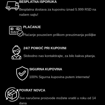
BESPLATNA ISPORUKA
Besplatna dostava za kupovinu iznad 5.999 RSD na
našem sajtu!
PLAĆANJE
Plaćanje pouzećem prilikom preuzimanja pošiljke
24/7 POMOĆ PRI KUPOVINI
Slobodno nas kontaktirajte, za bilo kakva pitanja.
SIGURNA KUPOVINA
100% Sigurna kupovina putem interneta!
POVRAT NOVCA
Sve naručene proizvode možete vratiti u roku od 14
dana