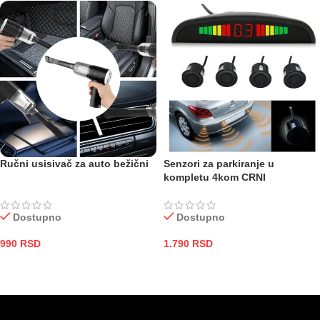
Ručni usisivač za auto bežični
Senzori za parkiranje u
kompletu 4kom CRNI
Dostupno
Dostupno
990
RSD
1.790
RSD
DODAJ U KORPU
DODAJ U KORPU