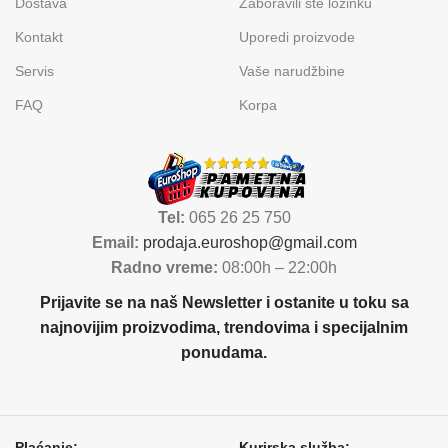
Dostava
Zaboravili ste lozinku
Kontakt
Uporedi proizvode
Servis
Vaše narudžbine
FAQ
Korpa
Tel:
065 26 25 750
Email:
prodaja.euroshop@gmail.com
Radno vreme:
08:00h – 22:00h
Prijavite se na naš Newsletter i ostanite u toku sa
najnovijim proizvodima, trendovima i specijalnim
ponudama.
Plaćanje:
Kurirska služba: