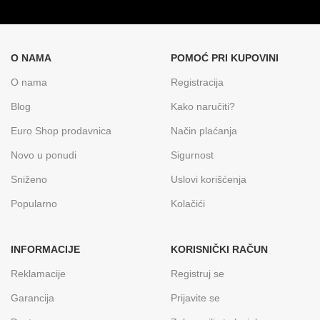
O NAMA
POMOĆ PRI KUPOVINI
O nama
Registracija
Blog
Kako naručiti?
Euro Shop prodavnica
Način plaćanja
Novo u ponudi
Sigurnost
Sniženo
Uslovi korišćenja
Popularno
Kolačići
INFORMACIJE
KORISNIČKI RAČUN
Reklamacije
Registruj se
Garancija
Prijavite se