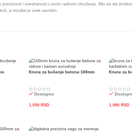
 preciznost i svestranost u svom radnom okruženju. Bilo da ste profesio
brži, a rezultat je uvek savršen.
ubo
Krune za bušenje betona 100mm
Krune za b
Dostupno
Dostup
1.550
RSD
1.990
RSD
DODAJ U KORPU
DODAJ U