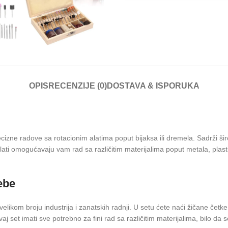
OPIS
RECENZIJE (0)
DOSTAVA & ISPORUKA
cizne radove sa rotacionim alatima poput bijaksa ili dremela. Sadrži ši
i alati omogućavaju vam rad sa različitim materijalima poput metala, pla
ebe
elikom broju industrija i zanatskih radnji. U setu ćete naći žičane četke,
vaj set imati sve potrebno za fini rad sa različitim materijalima, bilo da