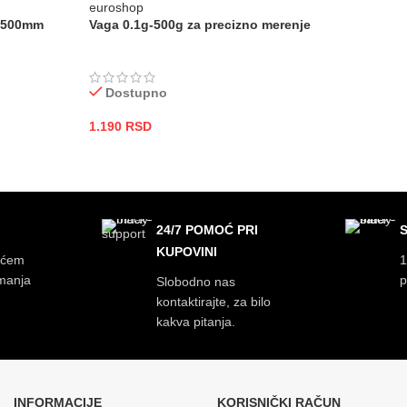
s 500mm
Vaga 0.1g-500g za precizno merenje
Dostupno
1.190
RSD
DODAJ U KORPU
24/7 POMOĆ PRI
KUPOVINI
ećem
1
imanja
p
Slobodno nas
kontaktirajte, za bilo
kakva pitanja.
INFORMACIJE
KORISNIČKI RAČUN