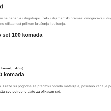
ad
rni na habanje i dugotrajni. Čelik i dijamantski premazi omogućavaju dug
nu efikasnost prilikom brušenja i poliranja.
ks set 100 komada
dremel, i slični)
00 komada
a. Freze su pogodne za preciznu obrada materijala, posebno kada je potre
pruža sve potrebne alate za efikasan rad.