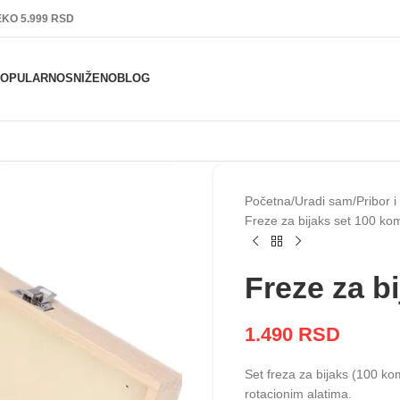
KO 5.999 RSD
POPULARNO
SNIŽENO
BLOG
Početna
Uradi sam
Pribor 
Freze za bijaks set 100 k
Freze za b
1.490
RSD
Set freza za bijaks (100 k
rotacionim alatima.