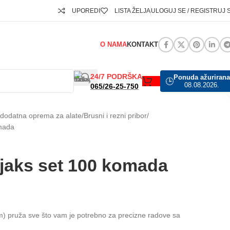
UPOREDI
LISTA ŽELJA
ULOGUJ SE / REGISTRUJ 
O NAMA
KONTAKT
24/7 PODRŠKA
Ponuda ažurirana
🕒
08.08.2026.
065/26-25-750
i dodatna oprema za alate
Brusni i rezni pribor
omada
ijaks set 100 komada
om) pruža sve što vam je potrebno za precizne radove sa