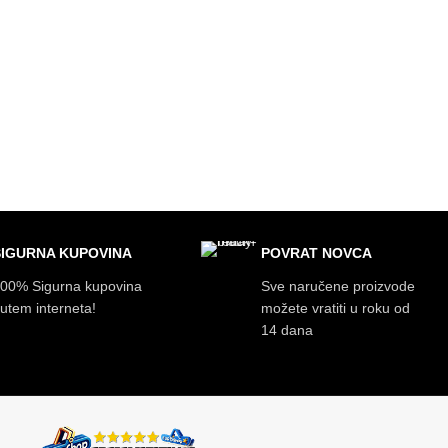
SIGURNA KUPOVINA
POVRAT NOVCA
00% Sigurna kupovina
Sve naručene proizvode
utem interneta!
možete vratiti u roku od
14 dana