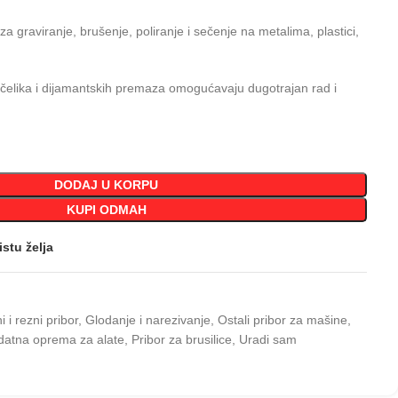
 za graviranje, brušenje, poliranje i sečenje na metalima, plastici,
od čelika i dijamantskih premaza omogućavaju dugotrajan rad i
DODAJ U KORPU
KUPI ODMAH
istu želja
i i rezni pribor
,
Glodanje i narezivanje
,
Ostali pribor za mašine
,
odatna oprema za alate
,
Pribor za brusilice
,
Uradi sam