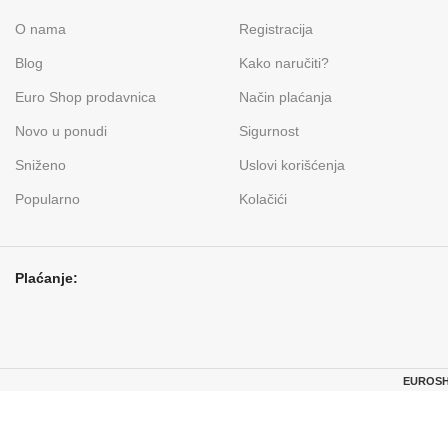
O nama
Registracija
Blog
Kako naručiti?
Euro Shop prodavnica
Način plaćanja
Novo u ponudi
Sigurnost
Sniženo
Uslovi korišćenja
Popularno
Kolačići
Plaćanje:
EUROSHO