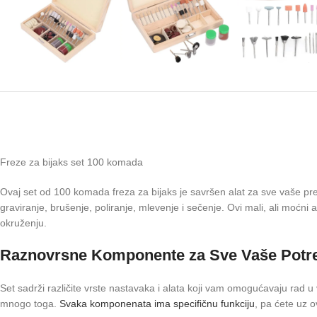
Freze za bijaks set 100 komada
Ovaj set od 100 komada freza za bijaks je savršen alat za sve vaše pre
graviranje, brušenje, poliranje, mlevenje i sečenje. Ovi mali, ali moćn
okruženju.
Raznovrsne Komponente za Sve Vaše Potr
Set sadrži različite vrste nastavaka i alata koji vam omogućavaju rad u v
mnogo toga.
Svaka komponenata ima specifičnu funkciju
, pa ćete uz o