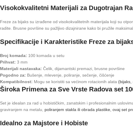
Visokokvalitetni Materijali za Dugotrajan R
Freze za bijaks su izrađene od visokokvalitetnih materijala koji su otpo
radite. Brusne površine su pažljivo dizajnirane kako bi pružile maksimal
Specifikacije i Karakteristike Freze za bija
Broj komada:
100 komada u setu
Prihvat:
3 mm
Materijali nastavaka:
Čelik, dijamantski premazi, brusne površine
Pogodno za:
Bušenje, mlevenje, poliranje, sečenje, čišćenje
Kompatibilnost:
Mogu se koristiti sa većinom rotacionih alata
(bijaks, 
Široka Primena za Sve Vrste Radova
set 1
Set je idealan za rad u hobističkim, zanatskim i profesionalnim uslovim
graviranjem na metalu,
poliranjem stakla ili obrada plastike, ovaj set 
Idealno za Majstore i Hobiste