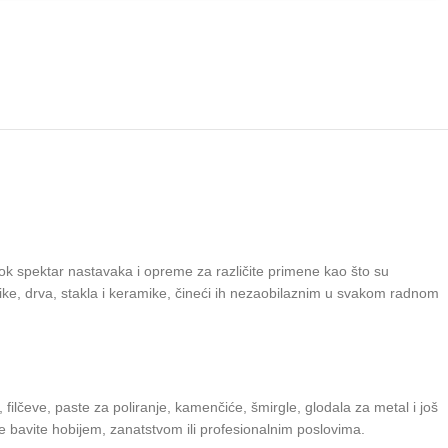
rok spektar nastavaka i opreme za različite primene kao što su
stike, drva, stakla i keramike, čineći ih nezaobilaznim u svakom radnom
 filčeve, paste za poliranje, kamenčiće, šmirgle, glodala za metal i još
 se bavite hobijem, zanatstvom ili profesionalnim poslovima.