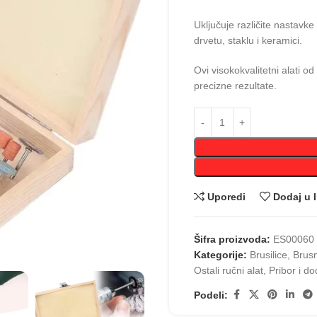
Uključuje različite nastavke
drvetu, staklu i keramici.
Ovi visokokvalitetni alati 
precizne rezultate.
Uporedi
Dodaj u l
Šifra proizvoda:
ES00060
Kategorije:
Brusilice
,
Brusn
Ostali ručni alat
,
Pribor i d
Podeli: