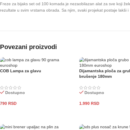
Freze za bijaks set od 100 komada je nezaobilazan alat za sve koji žele
rezultate u svim vrstama obrada. Sa njim, svaki projekat postaje lakši i 
Povezani proizvodi
COB Lampa za glavu
Dijamantska ploča za gr
brušenje 180mm
Dostupno
Dostupno
790
RSD
1.990
RSD
DODAJ U KORPU
DODAJ U KORPU