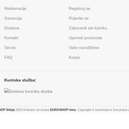
Reklamacije
Registruj se
Garancija
Prijavite se
Dostava
Zaboravili ste lozinku
Kontakt
Uporedi proizvode
Servis
Vaše narudžbine
FAQ
Korpa
Kurirska služba:
P Srbija
2025 Kreirano od strane
EUROSHOP tima
. Copyright © euroshop.rs Sva prava 