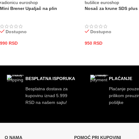
Mini Brener Upaljač na plin
Nosač za krune SDS plu
Dostupno
Dostupno
990
RSD
950
RSD
DODAJ U KORPU
DODAJ U KORPU
BESPLATNA ISPORUKA
PLAĆANJE
Besplatna dostava za
Plaćanje pouz
kupovinu iznad 5.999
prilikom preuz
RSD na našem sajtu!
pošiljke
O NAMA
POMOĆ PRI KUPOVINI