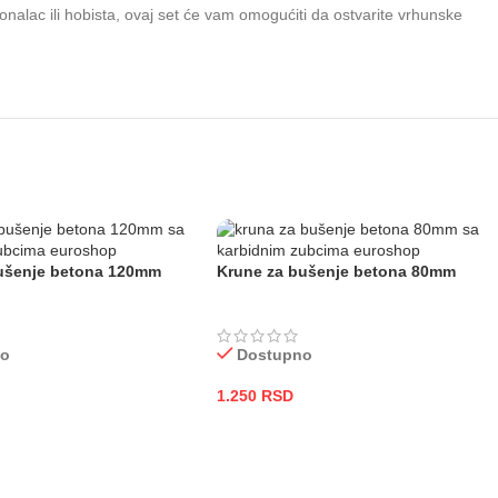
nalac ili hobista, ovaj set će vam omogućiti da ostvarite vrhunske
ušenje betona 120mm
Krune za bušenje betona 80mm
no
Dostupno
1.250
RSD
 KORPU
DODAJ U KORPU