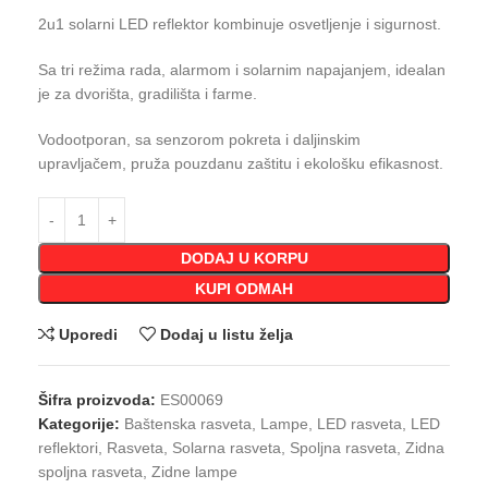
2u1 solarni LED reflektor kombinuje osvetljenje i sigurnost.
Sa tri režima rada, alarmom i solarnim napajanjem, idealan
je za dvorišta, gradilišta i farme.
Vodootporan, sa senzorom pokreta i daljinskim
upravljačem, pruža pouzdanu zaštitu i ekološku efikasnost.
DODAJ U KORPU
KUPI ODMAH
Uporedi
Dodaj u listu želja
Šifra proizvoda:
ES00069
Kategorije:
Baštenska rasveta
,
Lampe
,
LED rasveta
,
LED
reflektori
,
Rasveta
,
Solarna rasveta
,
Spoljna rasveta
,
Zidna
spoljna rasveta
,
Zidne lampe