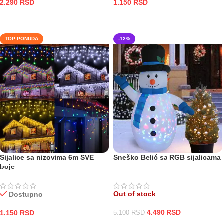
2.290
RSD
1.150
RSD
ODABERITE OPCIJE
DODAJ U KORPU
TOP PONUDA
-12%
Sijalice sa nizovima 6m SVE
Sneško Belić sa RGB sijalicama
boje
Out of stock
Dostupno
4.490
RSD
1.150
RSD
5.100
RSD