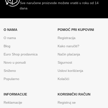
Sve naručene proizvode možete vratiti u roku od 14
dana
O NAMA
POMOĆ PRI KUPOVINI
O nama
Registracija
Blog
Kako naručiti?
Euro Shop prodavnica
Način plaćanja
Novo u ponudi
Sigurnost
Sniženo
Uslovi korišćenja
Popularno
Kolačići
INFORMACIJE
KORISNIČKI RAČUN
Reklamacije
Registruj se