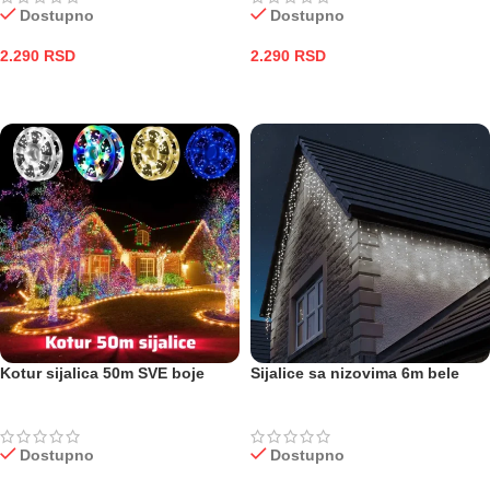
Dostupno
Dostupno
2.290
RSD
2.290
RSD
DODAJ U KORPU
DODAJ U KORPU
Kotur sijalica 50m SVE boje
Sijalice sa nizovima 6m bele
Dostupno
Dostupno