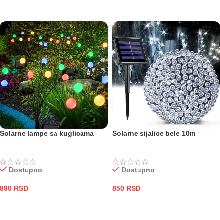
PROČITAJTE JOŠ
ODABERITE OPCIJE
Solarne lampe sa kuglicama
Solarne sijalice bele 10m
Dostupno
Dostupno
890
RSD
850
RSD
DODAJ U KORPU
DODAJ U KORPU