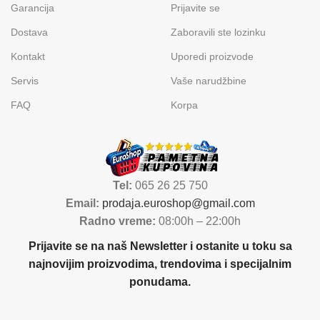
Garancija
Prijavite se
Dostava
Zaboravili ste lozinku
Kontakt
Uporedi proizvode
Servis
Vaše narudžbine
FAQ
Korpa
Tel:
065 26 25 750
Email:
prodaja.euroshop@gmail.com
Radno vreme:
08:00h – 22:00h
Prijavite se na naš Newsletter i ostanite u toku sa
najnovijim proizvodima, trendovima i specijalnim
ponudama.