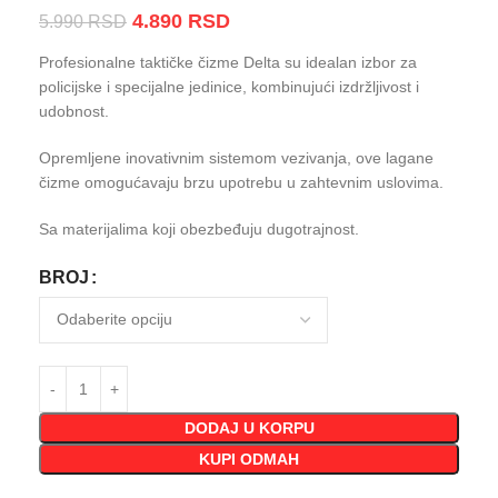
4.890
RSD
5.990
RSD
Profesionalne taktičke čizme Delta su idealan izbor za
policijske i specijalne jedinice, kombinujući izdržljivost i
udobnost.
Opremljene inovativnim sistemom vezivanja, ove lagane
čizme omogućavaju brzu upotrebu u zahtevnim uslovima.
Sa materijalima koji obezbeđuju dugotrajnost.
BROJ
DODAJ U KORPU
KUPI ODMAH