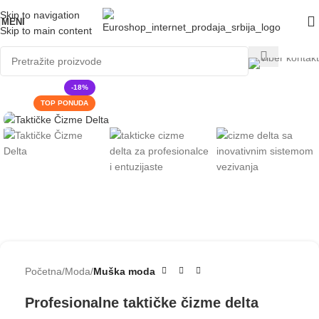
Skip to navigation
MENI
Skip to main content
-18%
TOP PONUDA
Početna
Moda
Muška moda
Profesionalne taktičke čizme delta