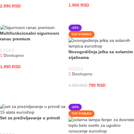
1.900
RSD
2.990
RSD
DODAJ U KORPU
DODAJ U KORPU
-43%
Multifunkcionalni sigurnosni
TOP PONUDA
ranac premium
Novogodišnja jelka sa solarnim
Dostupno
sijalicama
1.990
RSD
Dostupno
DODAJ U KORPU
790
RSD
1.390
RSD
DODAJ U KORPU
-24%
TOP PONUDA
Set za preživljavanje u prirodi