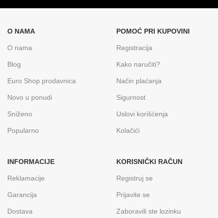
O NAMA
POMOĆ PRI KUPOVINI
O nama
Registracija
Blog
Kako naručiti?
Euro Shop prodavnica
Način plaćanja
Novo u ponudi
Sigurnost
Sniženo
Uslovi korišćenja
Popularno
Kolačići
INFORMACIJE
KORISNIČKI RAČUN
Reklamacije
Registruj se
Garancija
Prijavite se
Dostava
Zaboravili ste lozinku