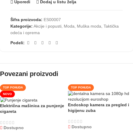
Uporedi
Dodaj u listu želja
Šifra proizvoda:
ES00007
Kategorije:
Akcije i popusti
,
Moda
,
Muška moda
,
Taktička
odeća i oprema
Podeli:
Povezani proizvodi
TOP PONUDA
TOP PONUDA
NOVO
Endoskop kamera za pregled i
Električna mašinica za punjenje
higijenu zuba
cigareta
Dostupno
Dostupno