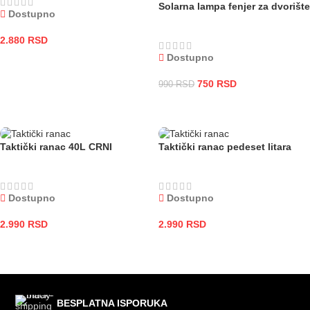
Solarna lampa fenjer za dvorište
Dostupno
2.880
RSD
Dostupno
DODAJ U KORPU
750
RSD
990
RSD
DODAJ U KORPU
Taktički ranac 40L CRNI
Taktički ranac pedeset litara
Dostupno
Dostupno
2.990
RSD
2.990
RSD
DODAJ U KORPU
DODAJ U KORPU
BESPLATNA ISPORUKA