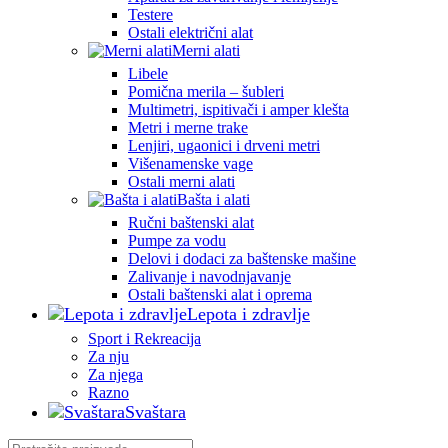
Testere
Ostali električni alat
Merni alati
Libele
Pomična merila – šubleri
Multimetri, ispitivači i amper klešta
Metri i merne trake
Lenjiri, ugaonici i drveni metri
Višenamenske vage
Ostali merni alati
Bašta i alati
Ručni baštenski alat
Pumpe za vodu
Delovi i dodaci za baštenske mašine
Zalivanje i navodnjavanje
Ostali baštenski alat i oprema
Lepota i zdravlje
Sport i Rekreacija
Za nju
Za njega
Razno
Svaštara