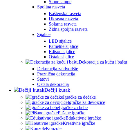
Stone lampe
Spoljna rasveta
Baštenska rasveta
Ukrasna rasveta
Solarna rasveta
Zidna spoljna rasveta
Sijalice
LED sijalice
Pametne sijalice
Edison sijalice
Ostale sijalice
Dekoracija za kuću i baštu
Dekoracija za dvorište
Praznična dekoracija
Satovi
Ostala dekoracija
Dečiji kutak
Igračke za dečake
Igračke za devojcice
Igračke za bebe
Plišane igračke
Edukativne igračke
Kreativne igračke
Konzole