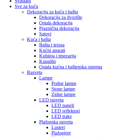
Svaštara
Sve za kuću
Dekoracija za kuću i baštu
Dekoracija za dvorište
Ostala dekoracija
Praznična dekoracija
Satovi
Kuća i bašta
Bašta i terasa
Kućni aparati
Kuhinja i trpezarija
Kupatilo
Ostala kućna i baštenska oprema
Rasveta
Lampe
Podne lampe
Stone lampe
Zidne lampe
LED rasveta
LED paneli
LED reflektori
LED trake
Plafonska rasveta
Lusteri
Plafonjere