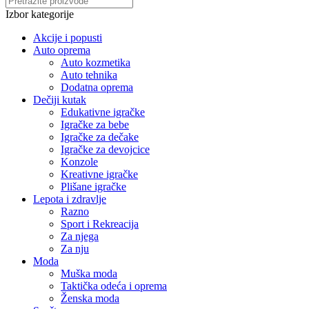
Izbor kategorije
Akcije i popusti
Auto oprema
Auto kozmetika
Auto tehnika
Dodatna oprema
Dečiji kutak
Edukativne igračke
Igračke za bebe
Igračke za dečake
Igračke za devojcice
Konzole
Kreativne igračke
Plišane igračke
Lepota i zdravlje
Razno
Sport i Rekreacija
Za njega
Za nju
Moda
Muška moda
Taktička odeća i oprema
Ženska moda