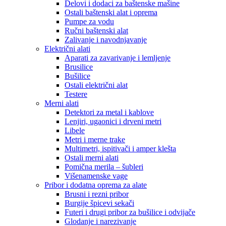
Delovi i dodaci za baštenske mašine
Ostali baštenski alat i oprema
Pumpe za vodu
Ručni baštenski alat
Zalivanje i navodnjavanje
Električni alati
Aparati za zavarivanje i lemljenje
Brusilice
Bušilice
Ostali električni alat
Testere
Merni alati
Detektori za metal i kablove
Lenjiri, ugaonici i drveni metri
Libele
Metri i merne trake
Multimetri, ispitivači i amper klešta
Ostali merni alati
Pomična merila – šubleri
Višenamenske vage
Pribor i dodatna oprema za alate
Brusni i rezni pribor
Burgije špicevi sekači
Futeri i drugi pribor za bušilice i odvijače
Glodanje i narezivanje