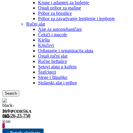
Krune i adapteri za bušenje
Ostali pribor za mašine
Pribor za brusilice
Pribor za zavarivanje lemljenje i lepljenje
Ručni alat
Alat za automehaničare
Čekići i macole
Klešta
Ključevi
Odlaganje i organizacija alata
Ostali ručni alat
Ručne heftalice
Setovi alata u koferu
Šrafcigeri
Stege i štipaljke
Stolarski alat i pribor
Search
24/7 PODRŠKA
065/26-25-750
0
Ponuda ažurirana