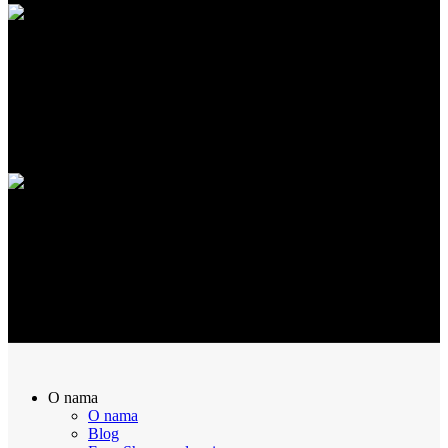
SIGURNA KUPOVINA
100% Sigurna kupovina putem interneta!
POVRAT NOVCA
Sve naručene proizvode možete vratiti u roku od 14 dana
O nama
O nama
Blog