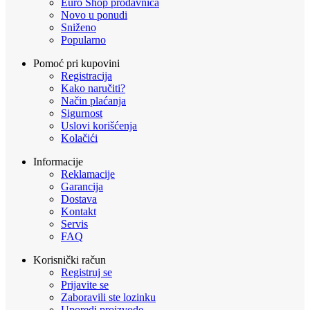
Euro Shop prodavnica
Novo u ponudi
Sniženo
Popularno
Pomoć pri kupovini
Registracija
Kako naručiti?
Način plaćanja
Sigurnost
Uslovi korišćenja
Kolačići
Informacije
Reklamacije
Garancija
Dostava
Kontakt
Servis
FAQ
Korisnički račun
Registruj se
Prijavite se
Zaboravili ste lozinku
Uporedi proizvode