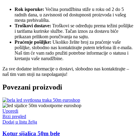
Rok isporuke:
Većina porudžbina stiže u roku od 2 do 5
radnih dana, u zavisnosti od dostupnosti proizvoda i vašeg
mesta prebivališta.
Troškovi dostave:
Troškovi se određuju prema težini pošiljke
i tarifama kurirske službe. Tačan iznos za dostavu biće
prikazan prilikom poručivanja na sajtu.
Praćenje pošiljke:
Ukoliko želite broj za praćenje vaše
pošiljke, slobodno nas kontaktirajte putem telefona ili e-maila.
Naš tim će vam rado pružiti potrebne informacije o statusu i
kretanju vaše narudžbine.
Za sve dodatne informacije o dostavi, slobodno nas kontaktirajte –
naš tim vam stoji na raspolaganju!
Povezani proizvodi
Uporedi
Brzi pregled
Dodaj u listu želja
Kotur sijalica 50m bele