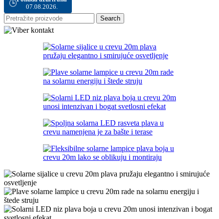
🕒
07.08.2026.
Search