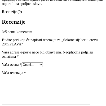
otpornih na spoljne uslove.
Recenzije (0)
Recenzije
Još nema komentara.
Budite prvi koji će napisati recenziju za „Solarne sijalice u crevu
20m PLAVA“
Vaša adresa e-pošte neće biti objavljena.
Neophodna polja su
označena
*
Vaša ocena
*
Vaša recenzija
*