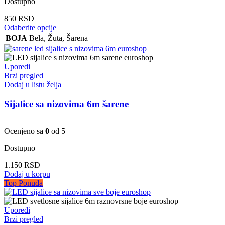
Dostupno
850
RSD
Ovaj
Odaberite opcije
proizvod
BOJA
Bela
,
Žuta
,
Šarena
ima
više
varijanti.
Uporedi
Opcije
Brzi pregled
mogu
Dodaj u listu želja
biti
izabrane
Sijalice sa nizovima 6m šarene
na
stranici
proizvoda.
Ocenjeno sa
0
od 5
Dostupno
1.150
RSD
Dodaj u korpu
Top Ponuda
Uporedi
Brzi pregled