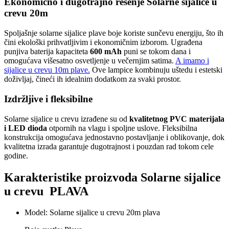
Ekonomično i dugotrajno rešenje Solarne sijalice u
crevu 20m
Spoljašnje solarne sijalice plave boje koriste sunčevu energiju, što ih
čini ekološki prihvatljivim i ekonomičnim izborom. Ugrađena
punjiva baterija kapaciteta
600 mAh
puni se tokom dana i
omogućava višesatno osvetljenje u večernjim satima.
A imamo i
sijalice u crevu 10m plave.
Ove lampice kombinuju uštedu i estetski
doživljaj, čineći ih idealnim dodatkom za svaki prostor.
Izdržljive i fleksibilne
Solarne sijalice u crevu izrađene su od
kvalitetnog PVC materijala
i LED dioda
otpornih na vlagu i spoljne uslove. Fleksibilna
konstrukcija omogućava jednostavno postavljanje i oblikovanje, dok
kvalitetna izrada garantuje dugotrajnost i pouzdan rad tokom cele
godine.
Karakteristike proizvoda Solarne sijalice
u crevu PLAVA
Model: Solarne sijalice u crevu 20m plava