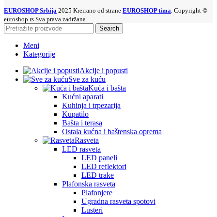
EUROSHOP Srbija
2025 Kreirano od strane
EUROSHOP tima
. Copyright ©
euroshop.rs Sva prava zadržana.
Search
Meni
Kategorije
Akcije i popusti
Sve za kuću
Kuća i bašta
Kućni aparati
Kuhinja i trpezarija
Kupatilo
Bašta i terasa
Ostala kućna i baštenska oprema
Rasveta
LED rasveta
LED paneli
LED reflektori
LED trake
Plafonska rasveta
Plafonjere
Ugradna rasveta spotovi
Lusteri