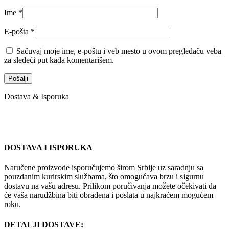
Ime
*
E-pošta
*
Sačuvaj moje ime, e-poštu i veb mesto u ovom pregledaču veba
za sledeći put kada komentarišem.
Dostava & Isporuka
DOSTAVA I ISPORUKA
Naručene proizvode isporučujemo širom Srbije uz saradnju sa
pouzdanim kurirskim službama, što omogućava brzu i sigurnu
dostavu na vašu adresu. Prilikom poručivanja možete očekivati da
će vaša narudžbina biti obrađena i poslata u najkraćem mogućem
roku.
DETALJI DOSTAVE: