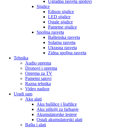
Ugradna rasveta spotovi
Sijalice
Edison sijalice
LED sijalice
Ostale sijalice
Pametne sijalice
Spoljna rasveta
Baštenska rasveta
Solarna rasveta
Ukrasna rasveta
Zidna spoljna rasveta
Tehnika
Audio oprema
Dronovi i oprema
Oprema za TV
Pametni satovi
Razna tehnika
Video nadzor
Uradi sam
Aku alati
Aku bušilice i šrafilice
Aku pištolji za farbanje
Akumulatorske testere
Ostali akumulatorski alati
Bašta i alati