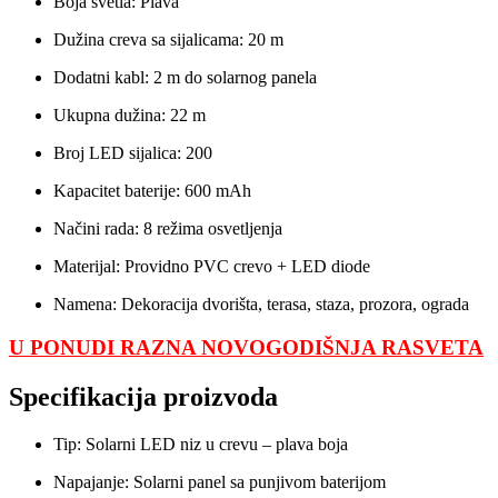
Boja svetla: Plava
Dužina creva sa sijalicama: 20 m
Dodatni kabl: 2 m do solarnog panela
Ukupna dužina: 22 m
Broj LED sijalica: 200
Kapacitet baterije: 600 mAh
Načini rada: 8 režima osvetljenja
Materijal: Providno PVC crevo + LED diode
Namena: Dekoracija dvorišta, terasa, staza, prozora, ograda
U PONUDI RAZNA NOVOGODIŠNJA RASVETA
Specifikacija proizvoda
Tip: Solarni LED niz u crevu – plava boja
Napajanje: Solarni panel sa punjivom baterijom