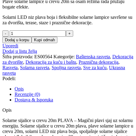
Plave solarne lampice u crevu 20m sa osam režima rada pružaju
bogate efekte.
Solarni LED niz plava boja i fleksibilne solarne lampice savršene su
za dvorišta, terase, staze i praznične dekoracije.
Solarne
sijalice
Dodaj u korpu
Kupi odmah
u
Uporedi
crevu
Dodaj u listu želja
20m
Šifra proizvoda:
ES00564
Kategorije:
Baštenska rasveta
,
Dekoracija
PLAVA
za dvorište
,
Dekoracija za kuću i baštu
,
Praznična dekoracija
,
količina
Rasveta
,
Solarna rasveta
,
Spoljna rasveta
,
Sve za kuću
,
Ukrasna
rasveta
Podeli:
Opis
Recenzije (0)
Dostava & Isporuka
Opis
Solarne sijalice u crevu 20m PLAVA – Magični plavi sjaj uz solarnu
energiju. Solarne sijalice u crevu 20m plava, plave solarne lampice u
crevu 20m, solarni LED niz plava boja, spoljašnje solarne sijalice