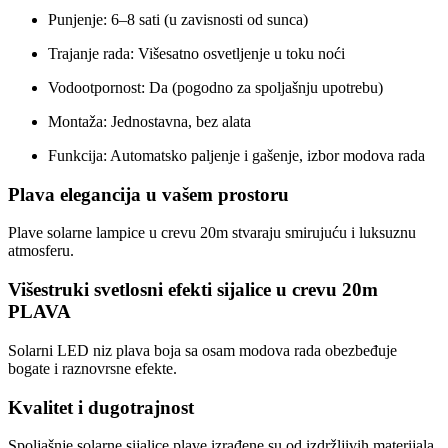
Punjenje: 6–8 sati (u zavisnosti od sunca)
Trajanje rada: Višesatno osvetljenje u toku noći
Vodootpornost: Da (pogodno za spoljašnju upotrebu)
Montaža: Jednostavna, bez alata
Funkcija: Automatsko paljenje i gašenje, izbor modova rada
Plava elegancija u vašem prostoru
Plave solarne lampice u crevu 20m stvaraju smirujuću i luksuznu
atmosferu.
Višestruki svetlosni efekti sijalice u crevu 20m
PLAVA
Solarni LED niz plava boja sa osam modova rada obezbeđuje
bogate i raznovrsne efekte.
Kvalitet i dugotrajnost
Spoljašnje solarne sijalice plave izrađene su od izdržljivih materijala