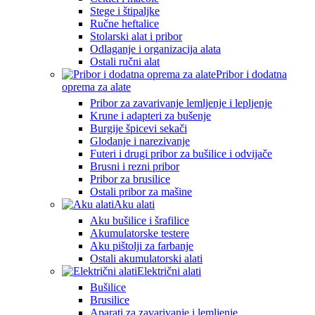
Stege i štipaljke
Ručne heftalice
Stolarski alat i pribor
Odlaganje i organizacija alata
Ostali ručni alat
Pribor i dodatna
oprema za alate
Pribor za zavarivanje lemljenje i lepljenje
Krune i adapteri za bušenje
Burgije špicevi sekači
Glodanje i narezivanje
Futeri i drugi pribor za bušilice i odvijače
Brusni i rezni pribor
Pribor za brusilice
Ostali pribor za mašine
Aku alati
Aku bušilice i šrafilice
Akumulatorske testere
Aku pištolji za farbanje
Ostali akumulatorski alati
Električni alati
Bušilice
Brusilice
Aparati za zavarivanje i lemljenje