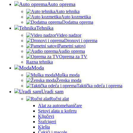
Auto oprema
Auto tehnika
Auto kozmetika
Dodatna oprema
Tehnika
Video nadzor
Dronovi i oprema
Pametni satovi
Audio oprema
Oprema za TV
Razna tehnika
Moda
Muška moda
Ženska moda
Taktička odeća i oprema
Uradi sam
Ručni alat
Alat za automehaničare
Setovi alata u koferu
Ključevi
Šrafcigeri
Klešta
Čekići i macole