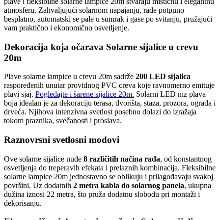
plave i fleksibilne solarne lampice 20m stvaraju mističnu i elegantnu
atmosferu. Zahvaljujući solarnom napajanju, rade potpuno
besplatno, automatski se pale u sumrak i gase po svitanju, pružajući
vam praktično i ekonomično osvetljenje.
Dekoracija koja očarava Solarne sijalice u crevu
20m
Plave solarne lampice u crevu 20m sadrže
200 LED sijalica
raspoređenih unutar providnog PVC creva koje ravnomerno emituje
plavi sjaj.
Pogledajte i šarene sijalice 20m.
Solarni LED niz plava
boja idealan je za dekoraciju terasa, dvorišta, staza, prozora, ograda i
drveća. Njihova intenzivna svetlost posebno dolazi do izražaja
tokom praznika, svečanosti i proslava.
Raznovrsni svetlosni modovi
Ove solarne sijalice nude
8 različitih načina rada
, od konstantnog
osvetljenja do treperavih efekata i prelaznih kombinacija. Fleksibilne
solarne lampice 20m jednostavno se oblikuju i prilagođavaju svakoj
površini. Uz dodatnih
2 metra kabla do solarnog panela
, ukupna
dužina iznosi 22 metra, što pruža dodatnu slobodu pri montaži i
dekorisanju.