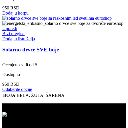
950
RSD
Dodaj u korpu
Uporedi
Brzi pregled
Dodaj u listu želja
Solarno drvce SVE boje
Ocenjeno sa
0
od 5
Dostupno
950
RSD
Ovaj
Odaberite opcije
proizvod
BOJA
BELA
,
ŽUTA
,
ŠARENA
ima
više
varijanti.
Opcije
mogu
biti