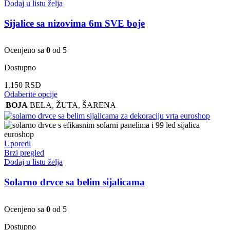
Dodaj u listu želja
Sijalice sa nizovima 6m SVE boje
Ocenjeno sa
0
od 5
Dostupno
1.150
RSD
Ovaj
Odaberite opcije
proizvod
BOJA
BELA
,
ŽUTA
,
ŠARENA
ima
više
varijanti.
Opcije
Uporedi
mogu
Brzi pregled
biti
Dodaj u listu želja
izabrane
na
Solarno drvce sa belim sijalicama
stranici
proizvoda.
Ocenjeno sa
0
od 5
Dostupno