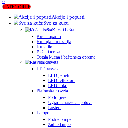
0
KATEGORIJE
Akcije i popusti
Sve za kuću
Kuća i bašta
Kućni aparati
Kuhinja i trpezarija
Kupatilo
Bašta i terasa
Ostala kućna i baštenska oprema
Rasveta
LED rasveta
LED paneli
LED reflektori
LED trake
Plafonska rasveta
Plafonjere
Ugradna rasveta spotovi
Lusteri
Lampe
Podne lampe
Zidne lampe