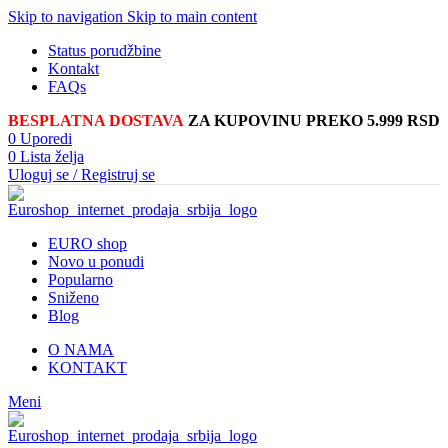
Skip to navigation
Skip to main content
Status porudžbine
Kontakt
FAQs
BESPLATNA DOSTAVA
ZA KUPOVINU PREKO 5.999 RSD
0
Uporedi
0
Lista želja
Uloguj se / Registruj se
EURO shop
Novo u ponudi
Popularno
Sniženo
Blog
O NAMA
KONTAKT
Meni