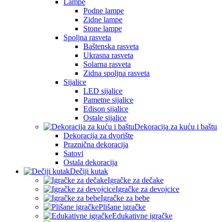
Lampe
Podne lampe
Zidne lampe
Stone lampe
Spoljna rasveta
Baštenska rasveta
Ukrasna rasveta
Solarna rasveta
Zidna spoljna rasveta
Sijalice
LED sijalice
Pametne sijalice
Edison sijalice
Ostale sijalice
Dekoracija za kuću i baštu
Dekoracija za dvorište
Praznična dekoracija
Satovi
Ostala dekoracija
Dečiji kutak
Igračke za dečake
Igračke za devojcice
Igračke za bebe
Plišane igračke
Edukativne igračke