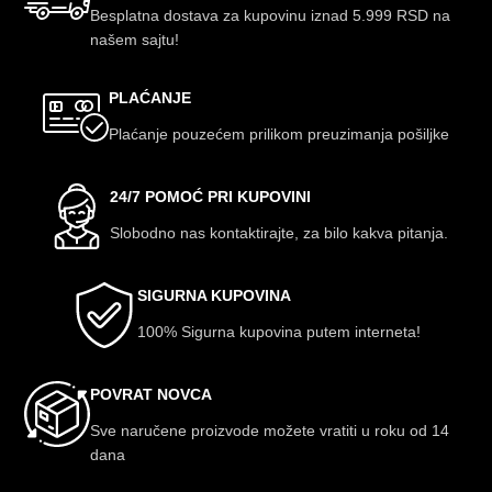
Besplatna dostava za kupovinu iznad 5.999 RSD na
našem sajtu!
PLAĆANJE
Plaćanje pouzećem prilikom preuzimanja pošiljke
24/7 POMOĆ PRI KUPOVINI
Slobodno nas kontaktirajte, za bilo kakva pitanja.
SIGURNA KUPOVINA
100% Sigurna kupovina putem interneta!
POVRAT NOVCA
Sve naručene proizvode možete vratiti u roku od 14
dana