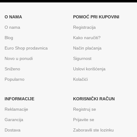
O NAMA
POMOĆ PRI KUPOVINI
O nama
Registracija
Blog
Kako naručiti?
Euro Shop prodavnica
Način plaćanja
Novo u ponudi
Sigurnost
Sniženo
Uslovi korišćenja
Popularno
Kolačići
INFORMACIJE
KORISNIČKI RAČUN
Reklamacije
Registruj se
Garancija
Prijavite se
Dostava
Zaboravili ste lozinku