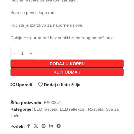
Moćna rasveta na svakom zadatku.
Brzo se puni i dugo radi.
Kućište je izdržljivo za naporne uslove.
Dobijate siguran rad bez senki i zamornog nameštanja.
DODAJ U KORPU
KUPI ODMAH
Uporedi
Dodaj u listu želja
Šifra proizvoda:
ES00841
Kategorije:
LED rasveta
,
LED reflektori
,
Rasveta
,
Sve za
kuću
Podeli: