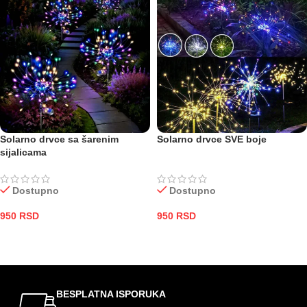
Solarno drvce sa šarenim
Solarno drvce SVE boje
sijalicama
Dostupno
Dostupno
950
RSD
950
RSD
DODAJ U KORPU
ODABERITE OPCIJE
BESPLATNA ISPORUKA