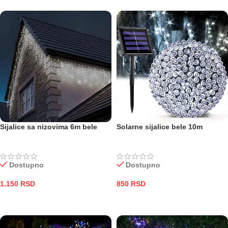
Sijalice sa nizovima 6m bele
Solarne sijalice bele 10m
Dostupno
Dostupno
1.150
RSD
850
RSD
DODAJ U KORPU
DODAJ U KORPU