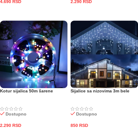
4.690
RSD
2.290
RSD
DODAJ U KORPU
DODAJ U KORPU
Kotur sijalica 50m šarene
Sijalice sa nizovima 3m bele
Dostupno
Dostupno
2.290
RSD
850
RSD
DODAJ U KORPU
DODAJ U KORPU