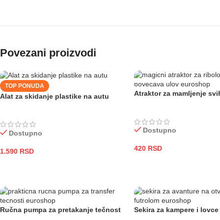
Povezani proizvodi
TOP PONUDA
Atraktor za mamljenje svih
Alat za skidanje plastike na autu
Dostupno
Dostupno
420
RSD
1.590
RSD
DODAJ U KORPU
DODAJ U KORPU
Ručna pumpa za pretakanje tečnost
Sekira za kampere i lovce