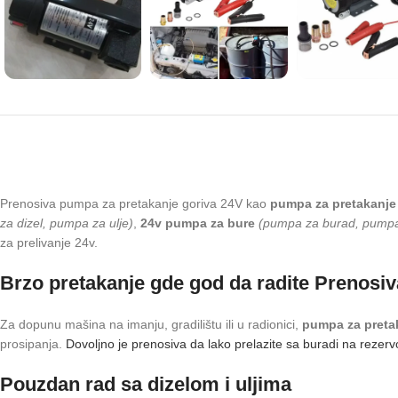
Prenosiva pumpa za pretakanje goriva 24V kao
pumpa za pretakanje
za dizel, pumpa za ulje)
,
24v pumpa za bure
(pumpa za burad, pumpa
za prelivanje 24v.
Brzo pretakanje gde god da radite Prenosi
Za dopunu mašina na imanju, gradilištu ili u radionici,
pumpa za preta
prosipanja.
Dovoljno je prenosiva da lako prelazite sa buradi na rezerv
Pouzdan rad sa dizelom i uljima