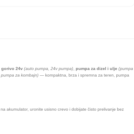
 gorivo 24v
(auto pumpa, 24v pumpa)
,
pumpa za dizel i ulje
(pumpa
, pumpa za kombajn)
— kompaktna, brza i spremna za teren, pumpa
 na akumulator, uronite usisno crevo i dobijate čisto prelivanje bez