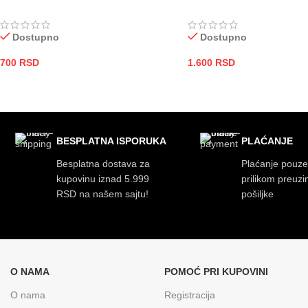
Dostupno
Dostupno
700
RSD
1.600
RSD
DODAJ U KORPU
DODAJ U KORPU
BESPLATNA ISPORUKA
PLAĆANJE
Besplatna dostava za
Plaćanje pouz
kupovinu iznad 5.999
prilikom preuz
RSD na našem sajtu!
pošiljke
O NAMA
POMOĆ PRI KUPOVINI
O nama
Registracija