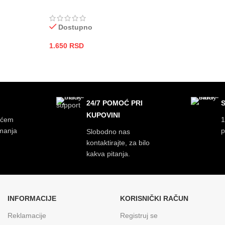
Dostupno
1.650
RSD
DODAJ U KORPU
24/7 POMOĆ PRI
KUPOVINI
ećem
1
imanja
p
Slobodno nas
kontaktirajte, za bilo
kakva pitanja.
INFORMACIJE
KORISNIČKI RAČUN
Reklamacije
Registruj se