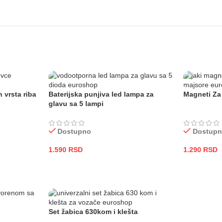
 vrsta riba
Baterijska punjiva led lampa za
Magneti Za
glavu sa 5 lampi
Dostupno
Dostup
1.590
RSD
1.290
RSD
DODAJ U KORPU
DODAJ U
Set žabica 630kom i klešta