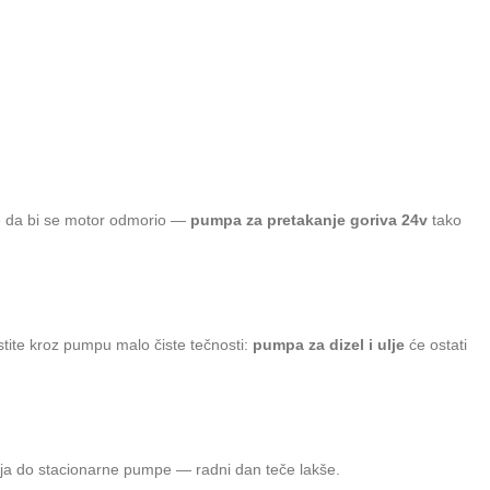
ze da bi se motor odmorio —
pumpa za pretakanje goriva 24v
tako
tite kroz pumpu malo čiste tečnosti:
pumpa za dizel i ulje
će ostati
a do stacionarne pumpe — radni dan teče lakše.