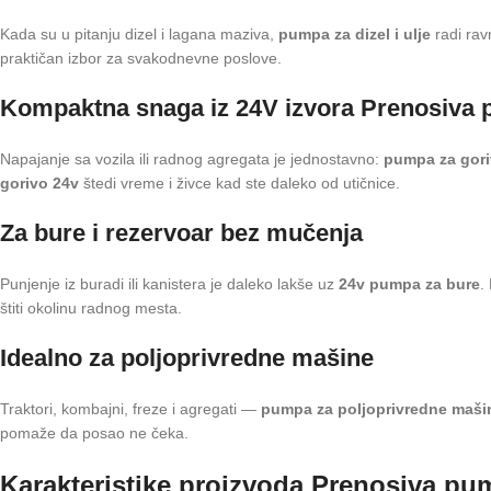
Kada su u pitanju dizel i lagana maziva,
pumpa za dizel i ulje
radi ravn
praktičan izbor za svakodnevne poslove.
Kompaktna snaga iz 24V izvora Prenosiva 
Napajanje sa vozila ili radnog agregata je jednostavno:
pumpa za gori
gorivo 24v
štedi vreme i živce kad ste daleko od utičnice.
Za bure i rezervoar bez mučenja
Punjenje iz buradi ili kanistera je daleko lakše uz
24v pumpa za bure
.
štiti okolinu radnog mesta.
Idealno za poljoprivredne mašine
Traktori, kombajni, freze i agregati —
pumpa za poljoprivredne maši
pomaže da posao ne čeka.
Karakteristike proizvoda Prenosiva pu