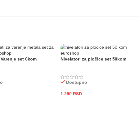
 Varenje set 6kom
Nivelatori za pločice set 50kom
no
Dostupno
1.290
RSD
 KORPU
DODAJ U KORPU