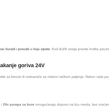
ac buradi i posude u koju sipate.
Kod dužih sesija pravite kratke pau
akanje goriva 24V
ite za benzin ili rastvarače sa niskom tačkom paljenja. Nakon rada pus
e
i
24v pumpa za bure
omogućavaju dopunu na licu mesta, bez vraćanj