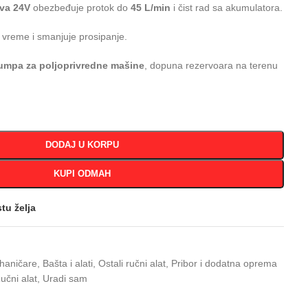
iva 24V
obezbeđuje protok do
45 L/min
i čist rad sa akumulatora.
 vreme i smanjuje prosipanje.
umpa za poljoprivredne mašine
, dopuna rezervoara na terenu
DODAJ U KORPU
KUPI ODMAH
stu želja
haničare
,
Bašta i alati
,
Ostali ručni alat
,
Pribor i dodatna oprema
učni alat
,
Uradi sam