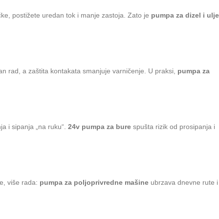
učke, postižete uredan tok i manje zastoja. Zato je
pumpa za dizel i ulje
n rad, a zaštita kontakata smanjuje varničenje. U praksi,
pumpa za
ja i sipanja „na ruku“.
24v pumpa za bure
spušta rizik od prosipanja i
e, više rada:
pumpa za poljoprivredne mašine
ubrzava dnevne rute i