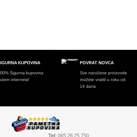
SIGURNA KUPOVINA
POVRAT NOVCA
00% Sigurna kupovina
Sve naručene proizvode
utem interneta!
možete vratiti u roku od
14 dana
Tel:
065 26 25 750