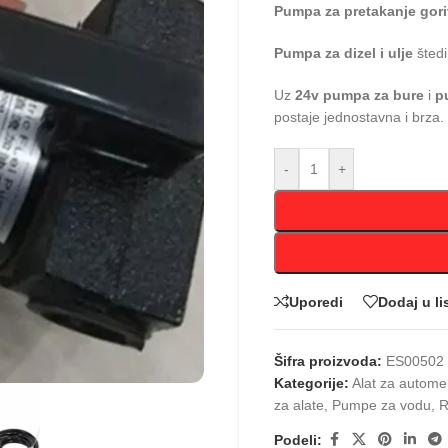
Pumpa za pretakanje gor
Pumpa za dizel i ulje
štedi
Uz
24v pumpa za bure
i
p
postaje jednostavna i brza.
-
+
Uporedi
Dodaj u li
Šifra proizvoda:
ES00502
Kategorije:
Alat za autome
za alate
,
Pumpe za vodu
,
R
Podeli: