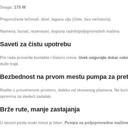
Snaga:
175 W
Preporučene tečnosti: dizel, lagana ulja (čiste, bez nečistoća)
Namena: burad, rezervoari, dopuna radnih/poljoprivrednih mašina
Saveti za čistu upotrebu
Pre rada proverite kontakte i čistoću creva.
Uvek osigurajte dobar oslon
duže traje.
Bezbednost na prvom mestu pumpa za pret
Radite u provetrenom prostoru, daleko od otvorenog plamena. Ne korist
spremna za sledeći zadatak.
Brže rute, manje zastajanja
U sezoni posla svaki minut je bitan.
Pumpa za poljoprivredne mašin