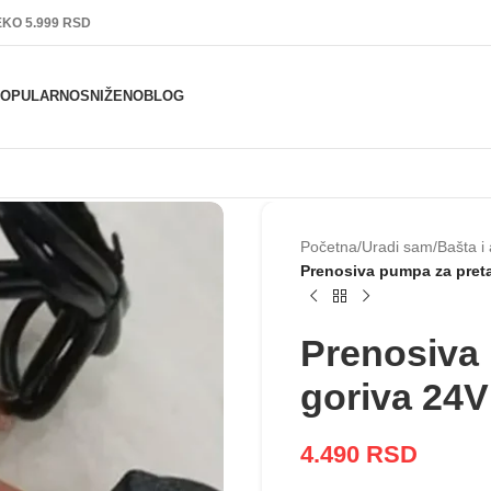
KO 5.999 RSD
POPULARNO
SNIŽENO
BLOG
Početna
/
Uradi sam
/
Bašta i 
Prenosiva pumpa za preta
Prenosiva
goriva 24V
4.490
RSD