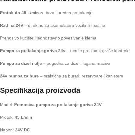
Protok do 45 L/min
za brzo i uredno pretakanje
Rad na 24V
– direktno sa akumulatora vozila ili mašine
Prenosivo kućište i jednostavno povezivanje klema
Pumpa za pretakanje goriva 24v
– manje prosipanja, više kontrole
Pumpa za dizel i ulje
– pogodna za dizel i lagana maziva
24v pumpa za bure
– praktična za burad, rezervoare i kanistere
Specifikacija proizvoda
Model:
Prenosiva pumpa za pretakanje goriva 24V
Protok:
45 L/min
Napon:
24V DC