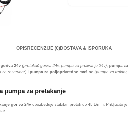
OPIS
RECENZIJE (0)
DOSTAVA & ISPORUKA
 goriva 24v
(pretakač goriva 24v, pumpa za prelivanje 24v)
,
pumpa za
 za rezervoar)
i
pumpa za poljoprivredne mašine
(pumpa za traktor
va pumpa za pretakanje
kanje goriva 24v
obezbeđuje stabilan protok do 45 L/min. Priključite je
oar.