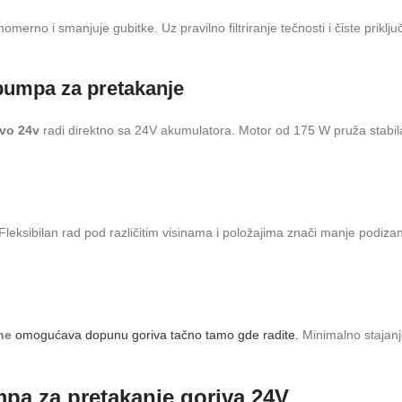
omerno i smanjuje gubitke. Uz pravilno filtriranje tečnosti i čiste priklj
pumpa za pretakanje
vo 24v
radi direktno sa 24V akumulatora. Motor od 175 W pruža stabila
 Fleksibilan rad pod različitim visinama i položajima znači manje podizan
ne
omogućava dopunu goriva tačno tamo gde radite.
Minimalno stajanj
mpa za pretakanje goriva 24V