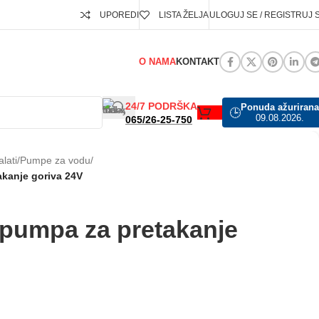
UPOREDI
LISTA ŽELJA
ULOGUJ SE / REGISTRUJ 
O NAMA
KONTAKT
24/7 PODRŠKA
Ponuda ažurirana
🕒
09.08.2026.
065/26-25-750
alati
/
Pumpe za vodu
/
kanje goriva 24V
 pumpa za pretakanje