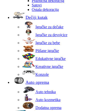
Praznična dekoracija
Satovi
Ostala dekoracija
Dečiji kutak
Igračke za dečake
Igračke za devojcice
Igračke za bebe
Plišane igračke
Edukativne igračke
Kreativne igračke
Konzole
Auto oprema
Auto tehnika
Auto kozmetika
Dodatna oprema