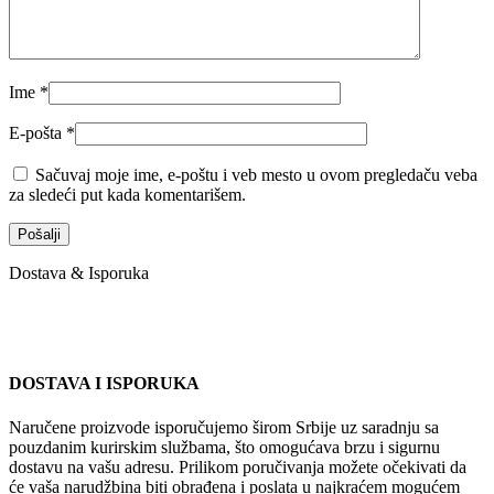
Ime
*
E-pošta
*
Sačuvaj moje ime, e-poštu i veb mesto u ovom pregledaču veba
za sledeći put kada komentarišem.
Dostava & Isporuka
DOSTAVA I ISPORUKA
Naručene proizvode isporučujemo širom Srbije uz saradnju sa
pouzdanim kurirskim službama, što omogućava brzu i sigurnu
dostavu na vašu adresu. Prilikom poručivanja možete očekivati da
će vaša narudžbina biti obrađena i poslata u najkraćem mogućem