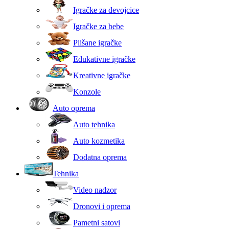
Igračke za devojcice
Igračke za bebe
Plišane igračke
Edukativne igračke
Kreativne igračke
Konzole
Auto oprema
Auto tehnika
Auto kozmetika
Dodatna oprema
Tehnika
Video nadzor
Dronovi i oprema
Pametni satovi