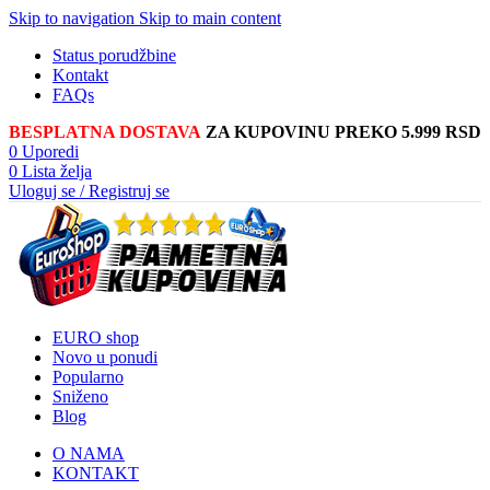
Skip to navigation
Skip to main content
Status porudžbine
Kontakt
FAQs
BESPLATNA DOSTAVA
ZA KUPOVINU PREKO 5.999 RSD
0
Uporedi
0
Lista želja
Uloguj se / Registruj se
EURO shop
Novo u ponudi
Popularno
Sniženo
Blog
O NAMA
KONTAKT