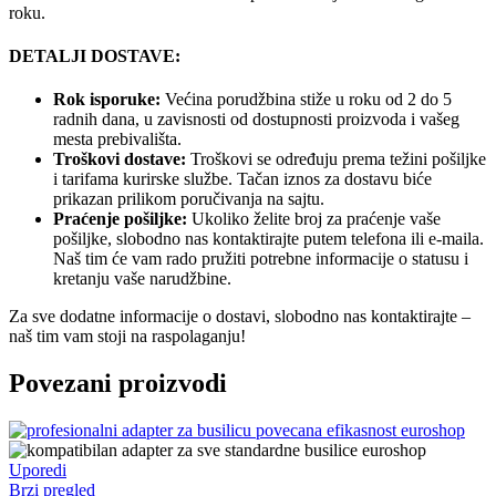
roku.
DETALJI DOSTAVE:
Rok isporuke:
Većina porudžbina stiže u roku od 2 do 5
radnih dana, u zavisnosti od dostupnosti proizvoda i vašeg
mesta prebivališta.
Troškovi dostave:
Troškovi se određuju prema težini pošiljke
i tarifama kurirske službe. Tačan iznos za dostavu biće
prikazan prilikom poručivanja na sajtu.
Praćenje pošiljke:
Ukoliko želite broj za praćenje vaše
pošiljke, slobodno nas kontaktirajte putem telefona ili e-maila.
Naš tim će vam rado pružiti potrebne informacije o statusu i
kretanju vaše narudžbine.
Za sve dodatne informacije o dostavi, slobodno nas kontaktirajte –
naš tim vam stoji na raspolaganju!
Povezani proizvodi
Uporedi
Brzi pregled