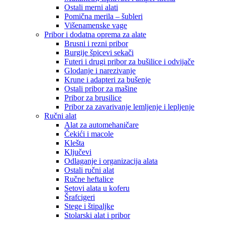
Ostali merni alati
Pomična merila – šubleri
Višenamenske vage
Pribor i dodatna oprema za alate
Brusni i rezni pribor
Burgije špicevi sekači
Futeri i drugi pribor za bušilice i odvijače
Glodanje i narezivanje
Krune i adapteri za bušenje
Ostali pribor za mašine
Pribor za brusilice
Pribor za zavarivanje lemljenje i lepljenje
Ručni alat
Alat za automehaničare
Čekići i macole
Klešta
Ključevi
Odlaganje i organizacija alata
Ostali ručni alat
Ručne heftalice
Setovi alata u koferu
Šrafcigeri
Stege i štipaljke
Stolarski alat i pribor