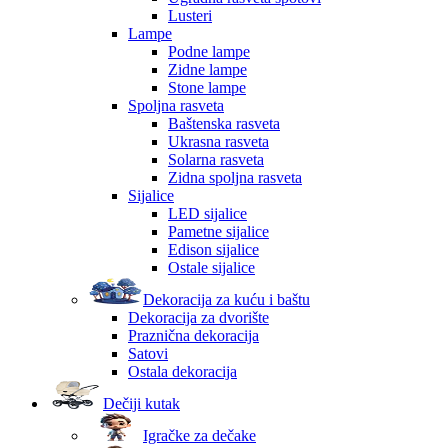
Lusteri
Lampe
Podne lampe
Zidne lampe
Stone lampe
Spoljna rasveta
Baštenska rasveta
Ukrasna rasveta
Solarna rasveta
Zidna spoljna rasveta
Sijalice
LED sijalice
Pametne sijalice
Edison sijalice
Ostale sijalice
Dekoracija za kuću i baštu
Dekoracija za dvorište
Praznična dekoracija
Satovi
Ostala dekoracija
Dečiji kutak
Igračke za dečake