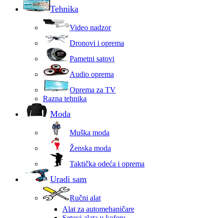
Tehnika
Video nadzor
Dronovi i oprema
Pametni satovi
Audio oprema
Oprema za TV
Razna tehnika
Moda
Muška moda
Ženska moda
Taktička odeća i oprema
Uradi sam
Ručni alat
Alat za automehaničare
Setovi alata u koferu