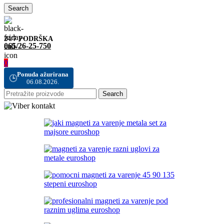
Search
24/7 PODRŠKA
065/26-25-750
0
Ponuda ažurirana
🕒
06.08.2026.
Search