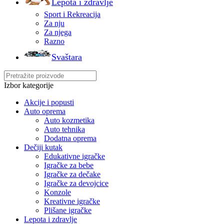
Lepota i zdravlje
Sport i Rekreacija
Za nju
Za njega
Razno
Svaštara
Izbor kategorije
Akcije i popusti
Auto oprema
Auto kozmetika
Auto tehnika
Dodatna oprema
Dečiji kutak
Edukativne igračke
Igračke za bebe
Igračke za dečake
Igračke za devojcice
Konzole
Kreativne igračke
Plišane igračke
Lepota i zdravlje