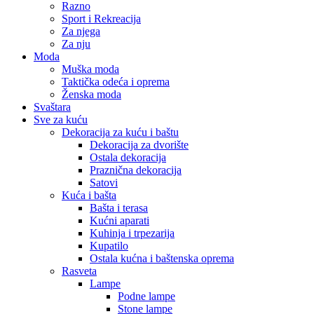
Razno
Sport i Rekreacija
Za njega
Za nju
Moda
Muška moda
Taktička odeća i oprema
Ženska moda
Svaštara
Sve za kuću
Dekoracija za kuću i baštu
Dekoracija za dvorište
Ostala dekoracija
Praznična dekoracija
Satovi
Kuća i bašta
Bašta i terasa
Kućni aparati
Kuhinja i trpezarija
Kupatilo
Ostala kućna i baštenska oprema
Rasveta
Lampe
Podne lampe
Stone lampe