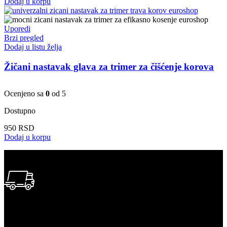
Dodaj u korpu
Uporedi
Brzi pregled
Dodaj u listu želja
Žičani nastavak glava za trimer za čišćenje korova
Ocenjeno sa
0
od 5
Dostupno
950
RSD
Dodaj u korpu
BESPLATNA ISPORUKA