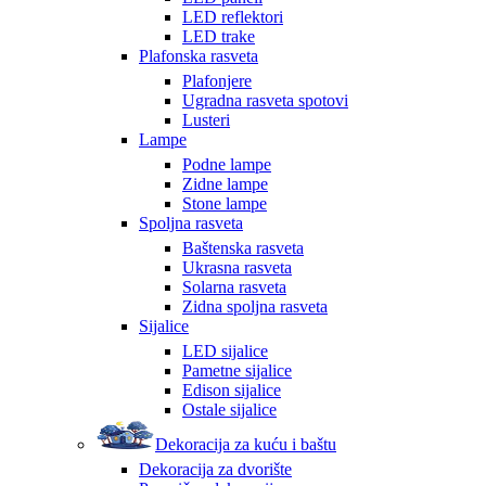
LED reflektori
LED trake
Plafonska rasveta
Plafonjere
Ugradna rasveta spotovi
Lusteri
Lampe
Podne lampe
Zidne lampe
Stone lampe
Spoljna rasveta
Baštenska rasveta
Ukrasna rasveta
Solarna rasveta
Zidna spoljna rasveta
Sijalice
LED sijalice
Pametne sijalice
Edison sijalice
Ostale sijalice
Dekoracija za kuću i baštu
Dekoracija za dvorište