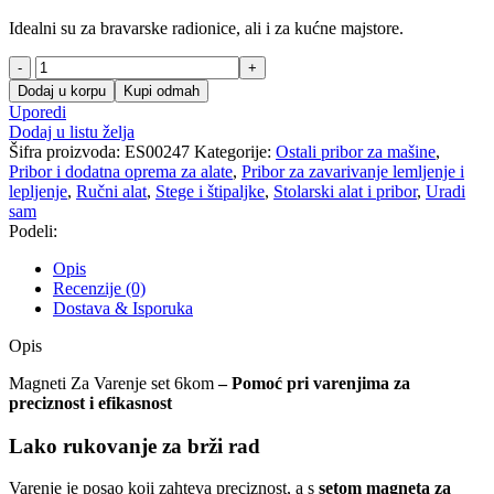
Idealni su za bravarske radionice, ali i za kućne majstore.
Magneti
Za
Dodaj u korpu
Kupi odmah
Varenje
Uporedi
set
Dodaj u listu želja
6kom
Šifra proizvoda:
ES00247
Kategorije:
Ostali pribor za mašine
,
količina
Pribor i dodatna oprema za alate
,
Pribor za zavarivanje lemljenje i
lepljenje
,
Ručni alat
,
Stege i štipaljke
,
Stolarski alat i pribor
,
Uradi
sam
Podeli:
Opis
Recenzije (0)
Dostava & Isporuka
Opis
Magneti Za Varenje set 6kom
– Pomoć pri varenjima za
preciznost i efikasnost
Lako rukovanje za brži rad
Varenje je posao koji zahteva preciznost, a s
setom magneta za