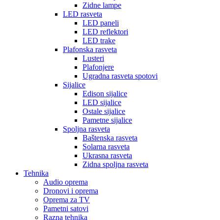
Zidne lampe
LED rasveta
LED paneli
LED reflektori
LED trake
Plafonska rasveta
Lusteri
Plafonjere
Ugradna rasveta spotovi
Sijalice
Edison sijalice
LED sijalice
Ostale sijalice
Pametne sijalice
Spoljna rasveta
Baštenska rasveta
Solarna rasveta
Ukrasna rasveta
Zidna spoljna rasveta
Tehnika
Audio oprema
Dronovi i oprema
Oprema za TV
Pametni satovi
Razna tehnika