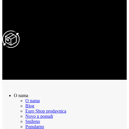
SIGURNA KUPOVINA
100% Sigurna kupovina putem interneta!
POVRAT NOVCA
Sve naručene proizvode možete vratiti u roku od 14 dana
O nama
O nama
Blog
Euro Shop prodavnica
Novo u ponudi
Sniženo
Popularno