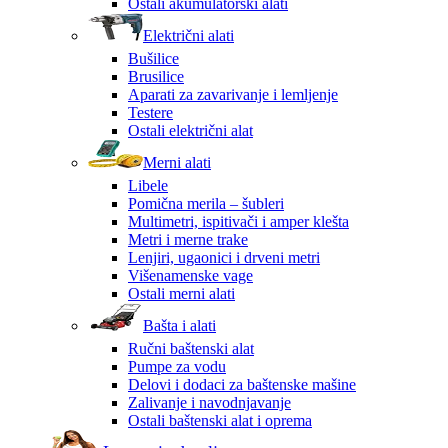
Ostali akumulatorski alati
Električni alati
Bušilice
Brusilice
Aparati za zavarivanje i lemljenje
Testere
Ostali električni alat
Merni alati
Libele
Pomična merila – šubleri
Multimetri, ispitivači i amper klešta
Metri i merne trake
Lenjiri, ugaonici i drveni metri
Višenamenske vage
Ostali merni alati
Bašta i alati
Ručni baštenski alat
Pumpe za vodu
Delovi i dodaci za baštenske mašine
Zalivanje i navodnjavanje
Ostali baštenski alat i oprema