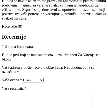
Bilo da se bavite
kućnim majstorskim radovima
ili profesionalnim
poslovima, magneti za varenje su alat koji vam je neophodan za
efikasan rad. Sigurni su, jednostavni za upotrebu i dolaze u setu koji
pokriva sve vaše potrebe pri varenjima – praktični i pouzdani alati za
svakog majstora!
Recenzije (0)
Recenzije
Još nema komentara.
Budite prvi koji će napisati recenziju za „Magneti Za Varenje set
6kom“
Vaša adresa e-pošte neće biti objavljena.
Neophodna polja su
označena
*
Vaša ocena
*
Vaša recenzija
*