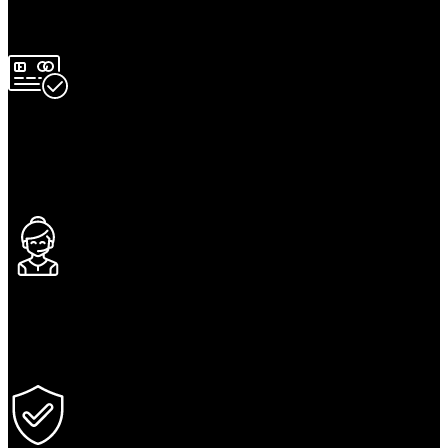
Besplatna dostava za kupovinu iznad 5.999 RSD na našem sajtu!
PLAĆANJE
Plaćanje pouzećem prilikom preuzimanja pošiljke
24/7 POMOĆ PRI KUPOVINI
Slobodno nas kontaktirajte, za bilo kakva pitanja.