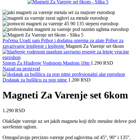
Početna
Uradi sam
Pribor i dodatna oprema za alate
Pribor za
zavarivanje lemljenje i lepljenje
Magneti Za Varenje set 6kom
Sistem Za Hlađenje Vodenom Maglom 10m
1.290
RSD
Nazad na proizvod
Dodatak za bušilicu za pop nitne
1.200
RSD
Magneti Za Varenje set 6kom
1.290
RSD
Olakšajte varenje uz set jakih magneta koji drže metalne delove pod
savršenim uglom.
Omogućavaju precizno varenje pod uglovima od 45°, 90° i 135°.