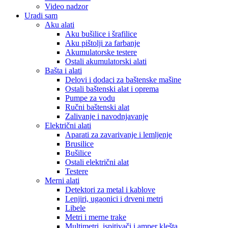
Video nadzor
Uradi sam
Aku alati
Aku bušilice i šrafilice
Aku pištolji za farbanje
Akumulatorske testere
Ostali akumulatorski alati
Bašta i alati
Delovi i dodaci za baštenske mašine
Ostali baštenski alat i oprema
Pumpe za vodu
Ručni baštenski alat
Zalivanje i navodnjavanje
Električni alati
Aparati za zavarivanje i lemljenje
Brusilice
Bušilice
Ostali električni alat
Testere
Merni alati
Detektori za metal i kablove
Lenjiri, ugaonici i drveni metri
Libele
Metri i merne trake
Multimetri, ispitivači i amper klešta