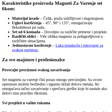
Karakteristike proizvoda Magneti Za Varenje set
6kom:
Materijal izrade
– Čelik, pruža izdržljivost i dugotrajnost.
Uglovi korišćenja
– 45°, 90° i 135°, omogućavaju
fleksibilnost pri radu.
Set od 6 komada
– Dovoljno za različite primene i projekte.
Različiti oblici
– Više oblika magneta za prilagodljivost u
različitim situacijama.
Jednostavno korišćenje
–
Laka instalacija i rukovanje za
svakog majstora.
Za sve majstore i profesionalce
Povećajte preciznost svakog zavarivanja
Set magneta za varenje čini posao mnogo preciznijim. Sa ovom
opremom možete bezbedno i sigurno držati delove metala, što
omogućava tačno zavarivanje i sprečava greške koje bi nastale ako
delovi nisu pravilno fiksirani.
Svi projekti u vašim rukama