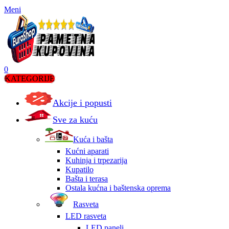
Meni
0
KATEGORIJE
Akcije i popusti
Sve za kuću
Kuća i bašta
Kućni aparati
Kuhinja i trpezarija
Kupatilo
Bašta i terasa
Ostala kućna i baštenska oprema
Rasveta
LED rasveta
LED paneli