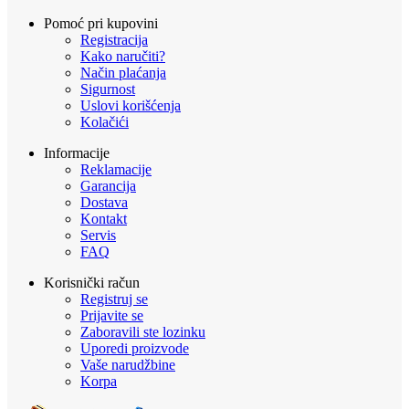
Pomoć pri kupovini
Registracija
Kako naručiti?
Način plaćanja
Sigurnost
Uslovi korišćenja
Kolačići
Informacije
Reklamacije
Garancija
Dostava
Kontakt
Servis
FAQ
Korisnički račun
Registruj se
Prijavite se
Zaboravili ste lozinku
Uporedi proizvode
Vaše narudžbine
Korpa