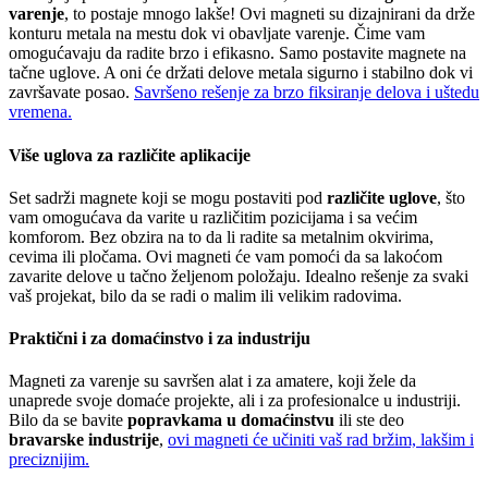
varenje
, to postaje mnogo lakše! Ovi magneti su dizajnirani da drže
konturu metala na mestu dok vi obavljate varenje. Čime vam
omogućavaju da radite brzo i efikasno. Samo postavite magnete na
tačne uglove. A oni će držati delove metala sigurno i stabilno dok vi
završavate posao.
Savršeno rešenje za brzo fiksiranje delova i uštedu
vremena.
Više uglova za različite aplikacije
Set sadrži magnete koji se mogu postaviti pod
različite uglove
, što
vam omogućava da varite u različitim pozicijama i sa većim
komforom. Bez obzira na to da li radite sa metalnim okvirima,
cevima ili pločama. Ovi magneti će vam pomoći da sa lakoćom
zavarite delove u tačno željenom položaju. Idealno rešenje za svaki
vaš projekat, bilo da se radi o malim ili velikim radovima.
Praktični i za domaćinstvo i za industriju
Magneti za varenje su savršen alat i za amatere, koji žele da
unaprede svoje domaće projekte, ali i za profesionalce u industriji.
Bilo da se bavite
popravkama u domaćinstvu
ili ste deo
bravarske industrije
,
ovi magneti će učiniti vaš rad bržim, lakšim i
preciznijim.