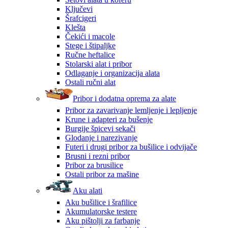
Ključevi
Šrafcigeri
Klešta
Čekići i macole
Stege i štipaljke
Ručne heftalice
Stolarski alat i pribor
Odlaganje i organizacija alata
Ostali ručni alat
Pribor i dodatna oprema za alate
Pribor za zavarivanje lemljenje i lepljenje
Krune i adapteri za bušenje
Burgije špicevi sekači
Glodanje i narezivanje
Futeri i drugi pribor za bušilice i odvijače
Brusni i rezni pribor
Pribor za brusilice
Ostali pribor za mašine
Aku alati
Aku bušilice i šrafilice
Akumulatorske testere
Aku pištolji za farbanje