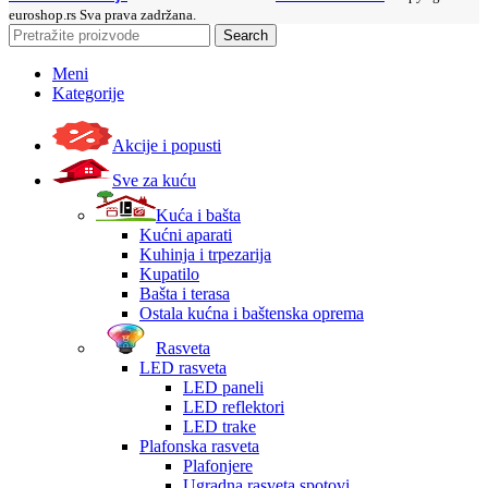
euroshop.rs Sva prava zadržana.
Search
Meni
Kategorije
Akcije i popusti
Sve za kuću
Kuća i bašta
Kućni aparati
Kuhinja i trpezarija
Kupatilo
Bašta i terasa
Ostala kućna i baštenska oprema
Rasveta
LED rasveta
LED paneli
LED reflektori
LED trake
Plafonska rasveta
Plafonjere
Ugradna rasveta spotovi