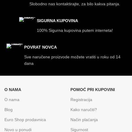
Slobodno nas kontaktirajte, za bilo kakva pitanja.
SIGURNA KUPOVINA
100% Sigurna kupovina putem interneta!
POVRAT NOVCA
Sve naručene proizvode možete vratiti u roku od 14
dana
O NAMA
POMOĆ PRI KUPOVINI
O nama
Registracija
Blog
Kako naručiti?
Euro Shop prodavnica
Način plaćanja
Novo u ponudi
Sigurnost