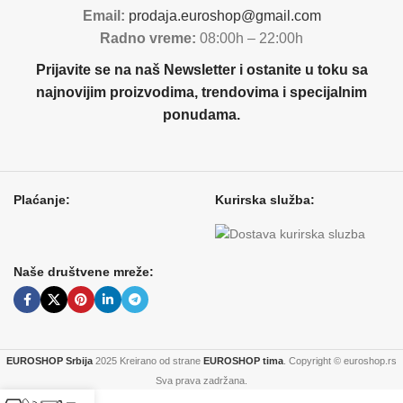
Email:
prodaja.euroshop@gmail.com
Radno vreme:
08:00h – 22:00h
Prijavite se na naš Newsletter i ostanite u toku sa
najnovijim proizvodima, trendovima i specijalnim
ponudama.
Plaćanje:
Kurirska služba:
Naše društvene mreže:
EUROSHOP Srbija
2025 Kreirano od strane
EUROSHOP tima
. Copyright © euroshop.rs
Sva prava zadržana.