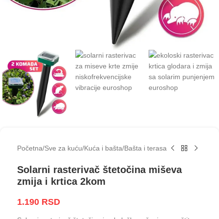
Početna
/
Sve za kuću
/
Kuća i bašta
/
Bašta i terasa
Solarni rasterivač štetočina miševa
zmija i krtica 2kom
1.190
RSD