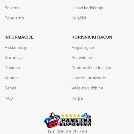
Sniženo
Uslovi korišćenja
Popularno
Kolačići
INFORMACIJE
KORISNIČKI RAČUN
Reklamacije
Registruj se
Garancija
Prijavite se
Dostava
Zaboravili ste lozinku
Kontakt
Uporedi proizvode
Servis
Vaše narudžbine
FAQ
Korpa
Tel:
065 26 25 750