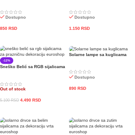
Dostupno
Dostupno
850
RSD
1.150
RSD
DODAJ U KORPU
DODAJ U KORPU
Solarne lampe sa kuglicama
-12%
Sneško Belić sa RGB sijalicama
Dostupno
890
RSD
Out of stock
DODAJ U KORPU
4.490
RSD
5.100
RSD
PROČITAJTE JOŠ