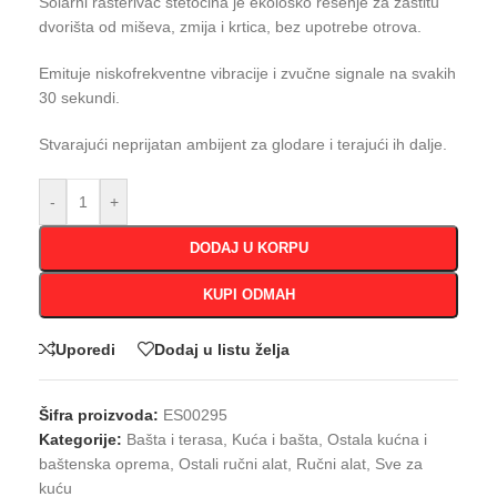
Solarni rasterivač štetočina je ekološko rešenje za zaštitu
dvorišta od miševa, zmija i krtica, bez upotrebe otrova.
Emituje niskofrekventne vibracije i zvučne signale na svakih
30 sekundi.
Stvarajući neprijatan ambijent za glodare i terajući ih dalje.
-
+
DODAJ U KORPU
KUPI ODMAH
Uporedi
Dodaj u listu želja
Šifra proizvoda:
ES00295
Kategorije:
Bašta i terasa
,
Kuća i bašta
,
Ostala kućna i
baštenska oprema
,
Ostali ručni alat
,
Ručni alat
,
Sve za
kuću