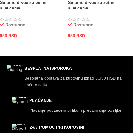
Solarno drvce sa belim
Solarno drvce sa žutim
sijalicama
sijalicama
Dostupno
Dostupno
950
RSD
950
RSD
DODAJ U KORPU
DODAJ U KORPU
BESPLATNA ISPORUKA
Besplatna dostava za kupovinu iznad 5.999 RSD na
našem sajtu!
PLAĆANJE
Plaćanje pouzećem prilikom preuzimanja pošiljke
24/7 POMOĆ PRI KUPOVINI