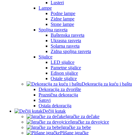
Lusteri
Lampe
Podne lampe
Zidne lampe
Stone lampe
Spoljna rasveta
Baštenska rasveta
Ukrasna rasveta
Solarna rasveta
Zidna spoljna rasveta
Sijalice
LED sijalice
Pametne sijalice
Edison sijalice
Ostale sijalice
Dekoracija za kuću i baštu
Dekoracija za dvorište
Praznična dekoracija
Satovi
Ostala dekoracija
Dečiji kutak
Igračke za dečake
Igračke za devojcice
Igračke za bebe
Plišane igračke