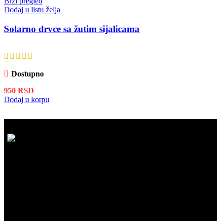
Brzi pregled
Dodaj u listu želja
Solarno drvce sa žutim sijalicama
Dostupno
950
RSD
Dodaj u korpu
BESPLATNA ISPORUKA
Besplatna dostava za kupovinu iznad 5.999 RSD na našem sajtu!