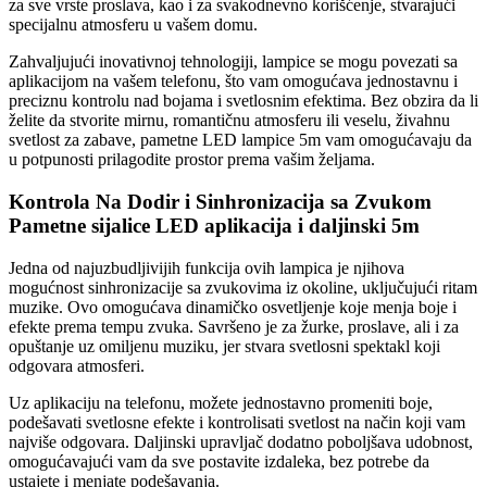
za sve vrste proslava, kao i za svakodnevno korišćenje, stvarajući
specijalnu atmosferu u vašem domu.
Zahvaljujući inovativnoj tehnologiji, lampice se mogu povezati sa
aplikacijom na vašem telefonu, što vam omogućava jednostavnu i
preciznu kontrolu nad bojama i svetlosnim efektima. Bez obzira da li
želite da stvorite mirnu, romantičnu atmosferu ili veselu, živahnu
svetlost za zabave, pametne LED lampice 5m vam omogućavaju da
u potpunosti prilagodite prostor prema vašim željama.
Kontrola Na Dodir i Sinhronizacija sa Zvukom
Pametne sijalice LED aplikacija i daljinski 5m
Jedna od najuzbudljivijih funkcija ovih lampica je njihova
mogućnost sinhronizacije sa zvukovima iz okoline, uključujući ritam
muzike. Ovo omogućava dinamičko osvetljenje koje menja boje i
efekte prema tempu zvuka. Savršeno je za žurke, proslave, ali i za
opuštanje uz omiljenu muziku, jer stvara svetlosni spektakl koji
odgovara atmosferi.
Uz aplikaciju na telefonu, možete jednostavno promeniti boje,
podešavati svetlosne efekte i kontrolisati svetlost na način koji vam
najviše odgovara. Daljinski upravljač dodatno poboljšava udobnost,
omogućavajući vam da sve postavite izdaleka, bez potrebe da
ustajete i menjate podešavanja.