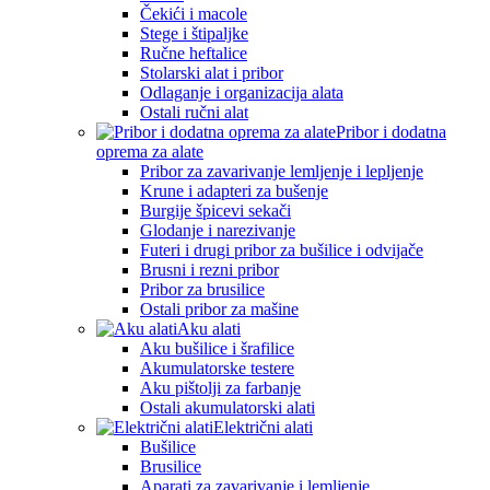
Čekići i macole
Stege i štipaljke
Ručne heftalice
Stolarski alat i pribor
Odlaganje i organizacija alata
Ostali ručni alat
Pribor i dodatna
oprema za alate
Pribor za zavarivanje lemljenje i lepljenje
Krune i adapteri za bušenje
Burgije špicevi sekači
Glodanje i narezivanje
Futeri i drugi pribor za bušilice i odvijače
Brusni i rezni pribor
Pribor za brusilice
Ostali pribor za mašine
Aku alati
Aku bušilice i šrafilice
Akumulatorske testere
Aku pištolji za farbanje
Ostali akumulatorski alati
Električni alati
Bušilice
Brusilice
Aparati za zavarivanje i lemljenje