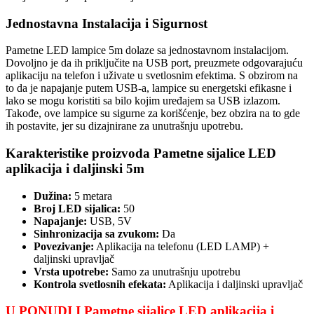
Jednostavna Instalacija i Sigurnost
Pametne LED lampice 5m dolaze sa jednostavnom instalacijom.
Dovoljno je da ih priključite na USB port, preuzmete odgovarajuću
aplikaciju na telefon i uživate u svetlosnim efektima. S obzirom na
to da je napajanje putem USB-a, lampice su energetski efikasne i
lako se mogu koristiti sa bilo kojim uređajem sa USB izlazom.
Takođe, ove lampice su sigurne za korišćenje, bez obzira na to gde
ih postavite, jer su dizajnirane za unutrašnju upotrebu.
Karakteristike proizvoda Pametne sijalice LED
aplikacija i daljinski 5m
Dužina:
5 metara
Broj LED sijalica:
50
Napajanje:
USB, 5V
Sinhronizacija sa zvukom:
Da
Povezivanje:
Aplikacija na telefonu (LED LAMP) +
daljinski upravljač
Vrsta upotrebe:
Samo za unutrašnju upotrebu
Kontrola svetlosnih efekata:
Aplikacija i daljinski upravljač
U PONUDI I Pametne sijalice LED aplikacija i