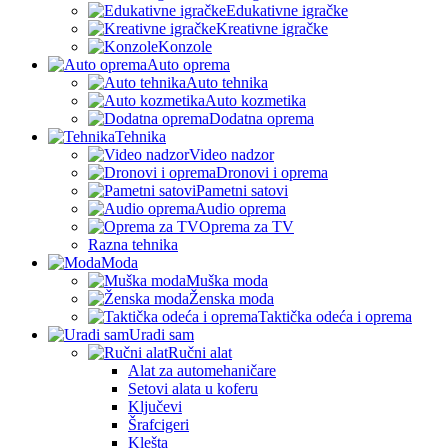
Edukativne igračke
Kreativne igračke
Konzole
Auto oprema
Auto tehnika
Auto kozmetika
Dodatna oprema
Tehnika
Video nadzor
Dronovi i oprema
Pametni satovi
Audio oprema
Oprema za TV
Razna tehnika
Moda
Muška moda
Ženska moda
Taktička odeća i oprema
Uradi sam
Ručni alat
Alat za automehaničare
Setovi alata u koferu
Ključevi
Šrafcigeri
Klešta