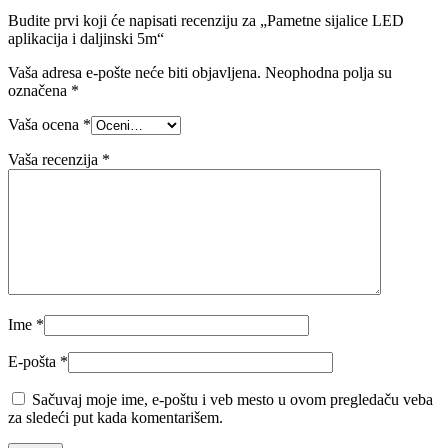
Budite prvi koji će napisati recenziju za „Pametne sijalice LED
aplikacija i daljinski 5m“
Vaša adresa e-pošte neće biti objavljena.
Neophodna polja su
označena
*
Vaša ocena
*
Vaša recenzija
*
Ime
*
E-pošta
*
Sačuvaj moje ime, e-poštu i veb mesto u ovom pregledaču veba
za sledeći put kada komentarišem.