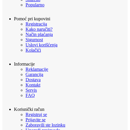
Popularno
Pomoć pri kupovini
Registracija
Kako naručiti?
Način plaćanja
Sigurnost
Uslovi korišćenja
Kolačići
Informacije
Reklamacije
Garancija
Dostava
Kontakt
Servis
FAQ
Korisnički račun
Registruj se
Prijavite se
Zaboravili ste lozinku