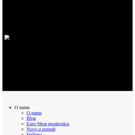
SIGURNA KUPOVINA
100% Sigurna kupovina putem interneta!
POVRAT NOVCA
Sve naručene proizvode možete vratiti u roku od 14 dana
O nama
O nama
Blog
Euro Shop prodavnica
Novo u ponudi
Sniženo