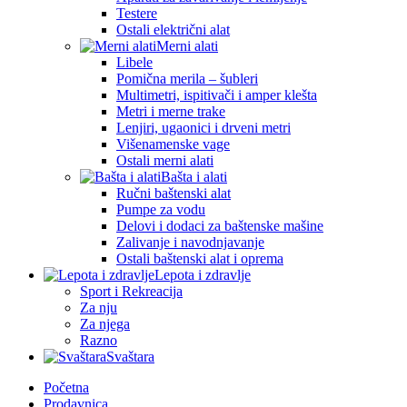
Testere
Ostali električni alat
Merni alati
Libele
Pomična merila – šubleri
Multimetri, ispitivači i amper klešta
Metri i merne trake
Lenjiri, ugaonici i drveni metri
Višenamenske vage
Ostali merni alati
Bašta i alati
Ručni baštenski alat
Pumpe za vodu
Delovi i dodaci za baštenske mašine
Zalivanje i navodnjavanje
Ostali baštenski alat i oprema
Lepota i zdravlje
Sport i Rekreacija
Za nju
Za njega
Razno
Svaštara
Početna
Prodavnica