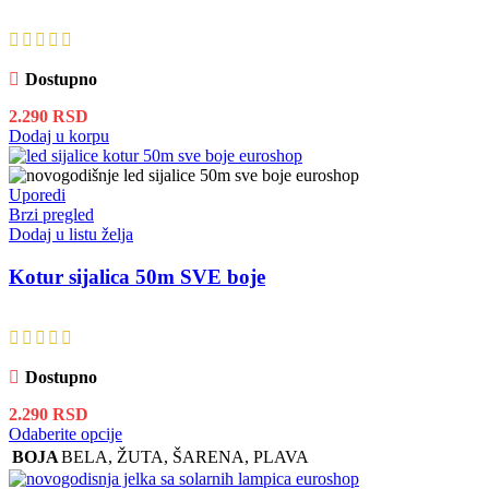
Dostupno
2.290
RSD
Dodaj u korpu
Uporedi
Brzi pregled
Dodaj u listu želja
Kotur sijalica 50m SVE boje
Dostupno
2.290
RSD
Ovaj
Odaberite opcije
proizvod
BOJA
BELA
,
ŽUTA
,
ŠARENA
,
PLAVA
ima