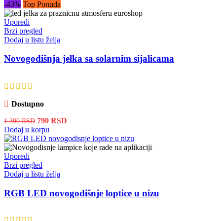
više
-43%
Top Ponuda
varijanti.
Opcije
Uporedi
mogu
Brzi pregled
biti
Dodaj u listu želja
izabrane
na
Novogodišnja jelka sa solarnim sijalicama
stranici
proizvoda.
Dostupno
Originalna
Trenutna
790
RSD
1.390
RSD
cena
cena
Dodaj u korpu
je
je:
bila:
790 RSD.
1.390 RSD.
Uporedi
Brzi pregled
Dodaj u listu želja
RGB LED novogodišnje loptice u nizu