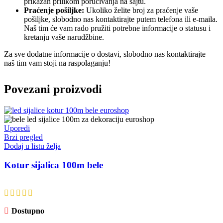
prikazan prilikom poručivanja na sajtu.
Praćenje pošiljke:
Ukoliko želite broj za praćenje vaše
pošiljke, slobodno nas kontaktirajte putem telefona ili e-maila.
Naš tim će vam rado pružiti potrebne informacije o statusu i
kretanju vaše narudžbine.
Za sve dodatne informacije o dostavi, slobodno nas kontaktirajte –
naš tim vam stoji na raspolaganju!
Povezani proizvodi
Uporedi
Brzi pregled
Dodaj u listu želja
Kotur sijalica 100m bele
Dostupno