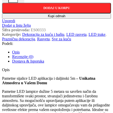
DODAJ U KORPU
Kupi odmah
Uporedi
Dodaj u listu želja
Šifra proizvoda:
ES00333
Kategorije:
Dekoracija za kuću i baštu
,
LED rasveta
,
LED trake
,
Praznična dekoracija
,
Rasveta
,
Sve za kuću
Podeli:
Opis
Recenzije (0)
Dostava & Isporuka
Opis
Pametne sijalice LED aplikacija i daljinski 5m
– Unikatna
Atmosfera u Vašem Domu
Pametne LED lampice dužine 5 metara su savršen način da
transformišete svaki prostor, stvarajući jedinstvenu i čarobnu
atmosferu. Sa mogućnošću upravljanja putem aplikacije ili
daljinskog upravljača, ove lampice omogućavaju vam da prilagodite
svetlosne efekte prema vašem raspoloženju i potrebama. Idealne su