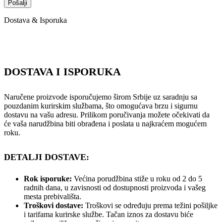
Dostava & Isporuka
DOSTAVA I ISPORUKA
Naručene proizvode isporučujemo širom Srbije uz saradnju sa
pouzdanim kurirskim službama, što omogućava brzu i sigurnu
dostavu na vašu adresu. Prilikom poručivanja možete očekivati da
će vaša narudžbina biti obrađena i poslata u najkraćem mogućem
roku.
DETALJI DOSTAVE:
Rok isporuke:
Većina porudžbina stiže u roku od 2 do 5
radnih dana, u zavisnosti od dostupnosti proizvoda i vašeg
mesta prebivališta.
Troškovi dostave:
Troškovi se određuju prema težini pošiljke
i tarifama kurirske službe. Tačan iznos za dostavu biće