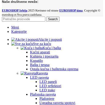
Naše društvene mreže:
EUROSHOP Srbija
2025 Kreirano od strane
EUROSHOP tima
. Copyright ©
euroshop.rs Sva prava zadržana.
Search
Meni
Kategorije
Akcije i popusti
Sve za kuću
Kuća i bašta
Kućni aparati
Kuhinja i trpezarija
Kupatilo
Bašta i terasa
Ostala kućna i baštenska oprema
Rasveta
LED rasveta
LED paneli
LED reflektori
LED trake
Plafonska rasveta
Plafonjere
Ugradna rasveta spotovi