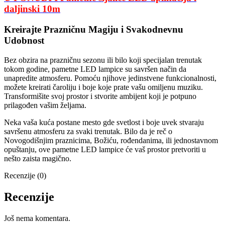
daljinski 10m
Kreirajte Prazničnu Magiju i Svakodnevnu
Udobnost
Bez obzira na prazničnu sezonu ili bilo koji specijalan trenutak
tokom godine, pametne LED lampice su savršen način da
unapredite atmosferu. Pomoću njihove jedinstvene funkcionalnosti,
možete kreirati čaroliju i boje koje prate vašu omiljenu muziku.
Transformišite svoj prostor i stvorite ambijent koji je potpuno
prilagođen vašim željama.
Neka vaša kuća postane mesto gde svetlost i boje uvek stvaraju
savršenu atmosferu za svaki trenutak. Bilo da je reč o
Novogodišnjim praznicima, Božiću, rođendanima, ili jednostavnom
opuštanju, ove pametne LED lampice će vaš prostor pretvoriti u
nešto zaista magično.
Recenzije (0)
Recenzije
Još nema komentara.