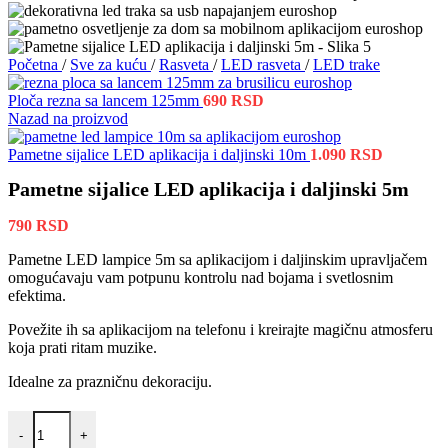
Početna
/
Sve za kuću
/
Rasveta
/
LED rasveta
/
LED trake
Ploča rezna sa lancem 125mm
690
RSD
Nazad na proizvod
Pametne sijalice LED aplikacija i daljinski 10m
1.090
RSD
Pametne sijalice LED aplikacija i daljinski 5m
790
RSD
Pametne LED lampice 5m sa aplikacijom i daljinskim upravljačem
omogućavaju vam potpunu kontrolu nad bojama i svetlosnim
efektima.
Povežite ih sa aplikacijom na telefonu i kreirajte magičnu atmosferu
koja prati ritam muzike.
Idealne za prazničnu dekoraciju.
Pametne sijalice LED aplikacija i daljinski 5m količina
-
+