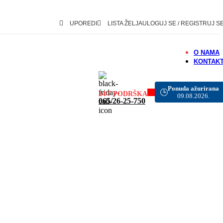
UPOREDI
LISTA ŽELJA
ULOGUJ SE / REGISTRUJ S
O NAMA
KONTAK
Ponuda ažurirana
🕒
24/7 PODRŠKA
09.08.2026.
065/26-25-750