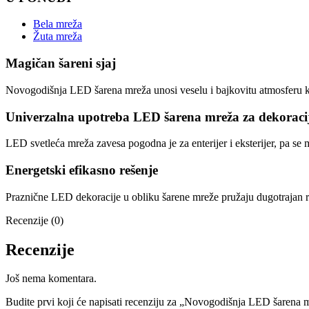
Bela mreža
Žuta mreža
Magičan šareni sjaj
Novogodišnja LED šarena mreža unosi veselu i bajkovitu atmosferu ko
Univerzalna upotreba LED šarena mreža za dekoraci
LED svetleća mreža zavesa pogodna je za enterijer i eksterijer, pa se 
Energetski efikasno rešenje
Praznične LED dekoracije u obliku šarene mreže pružaju dugotrajan r
Recenzije (0)
Recenzije
Još nema komentara.
Budite prvi koji će napisati recenziju za „Novogodišnja LED šarena 