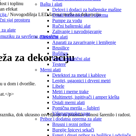
Bašta i alati
Delovi i dodaci za baštenske mašine
cija
/
Novogodišnja LED šarena mreža za dekoraciju
Ostali baštenski alat i oprema
Pumpe za vodu
Ručni baštenski alat
 za alate
Zalivanje i navodnjavanje
Električni alati
Aparati za zavarivanje i lemljenje
Brusilice
Bušilice
ža za dekoraciju
Ostali električni alat
Testere
Merni alati
Detektori za metal i kablove
Lenjiri, ugaonici i drveni metri
u u dom i dvorište.
Libele
Metri i merne trake
kat.</p>
Multimetri, ispitivači i amper klešta
Ostali merni alati
Pomična merila – šubleri
Višenamenske vage
znika, dok ukrasno osvetljenje za praznike donosi šarenilo i radost.
Pribor i dodatna oprema za alate
Brusni i rezni pribor
Burgije špicevi sekači
Futeri i drugi pribor za bušilice i odvijače