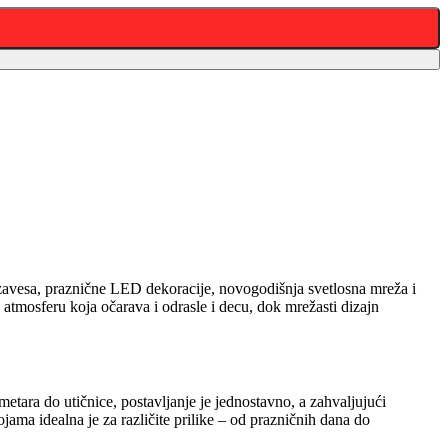
avesa, praznične LED dekoracije, novogodišnja svetlosna mreža i
u atmosferu koja očarava i odrasle i decu, dok mrežasti dizajn
metara do utičnice, postavljanje je jednostavno, a zahvaljujući
ma idealna je za različite prilike – od prazničnih dana do