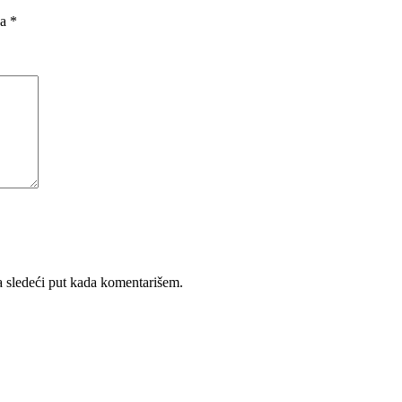
na
*
 sledeći put kada komentarišem.