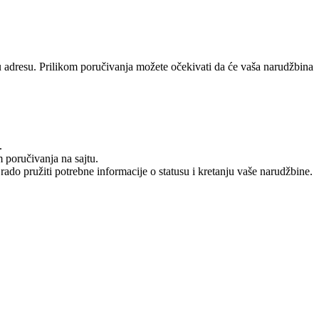
adresu. Prilikom poručivanja možete očekivati da će vaša narudžbina
.
 poručivanja na sajtu.
rado pružiti potrebne informacije o statusu i kretanju vaše narudžbine.