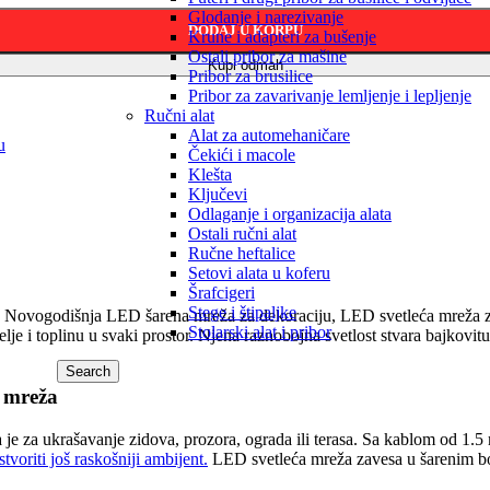
Glodanje i narezivanje
DODAJ U KORPU
Krune i adapteri za bušenje
Ostali pribor za mašine
Kupi odmah
Pribor za brusilice
Pribor za zavarivanje lemljenje i lepljenje
Ručni alat
Alat za automehaničare
u
Čekići i macole
Klešta
Ključevi
Odlaganje i organizacija alata
Ostali ručni alat
Ručne heftalice
Setovi alata u koferu
Šrafcigeri
Stege i štipaljke
. Novogodišnja LED šarena mreža za dekoraciju, LED svetleća mreža z
Stolarski alat i pribor
lje i toplinu u svaki prostor. Njena raznobojna svetlost stvara bajkovit
Search
 mreža
 je za ukrašavanje zidova, prozora, ograda ili terasa. Sa kablom od 1.5 
stvoriti još raskošniji ambijent.
LED svetleća mreža zavesa u šarenim boja