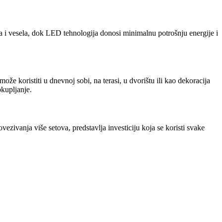
na i vesela, dok LED tehnologija donosi minimalnu potrošnju energije i
že koristiti u dnevnoj sobi, na terasi, u dvorištu ili kao dekoracija
kupljanje.
zivanja više setova, predstavlja investiciju koja se koristi svake