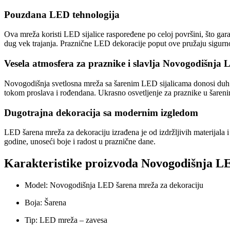
Pouzdana LED tehnologija
Ova mreža koristi LED sijalice raspoređene po celoj površini, što gar
dug vek trajanja. Praznične LED dekoracije poput ove pružaju sigurno
Vesela atmosfera za praznike i slavlja Novogodišnja
Novogodišnja svetlosna mreža sa šarenim LED sijalicama donosi duh praz
tokom proslava i rođendana. Ukrasno osvetljenje za praznike u šaren
Dugotrajna dekoracija sa modernim izgledom
LED šarena mreža za dekoraciju izrađena je od izdržljivih materijala i
godine, unoseći boje i radost u praznične dane.
Karakteristike proizvoda Novogodišnja L
Model: Novogodišnja LED šarena mreža za dekoraciju
Boja: Šarena
Tip: LED mreža – zavesa