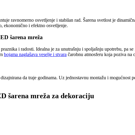
antuje ravnomerno osvetljenje i stabilan rad. Šarena svetlost je dinamič
, ekonomično i efektno osvetljenje.
 LED šarena mreža
nika i radosti. Idealna je za unutrašnju i spoljašnju upotrebu, pa se mo
im
bojama naglašava veselje i stvara
čarobnu atmosferu koja poziva na o
 dizajnirana da traje godinama. Uz jednostavnu montažu i mogućnost pove
ED šarena mreža za dekoraciju