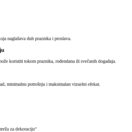
ja naglašava duh praznika i proslava.
ju
može koristiti tokom praznika, rođendana ili svečanih događaja.
ad, minimalnu potrošnju i maksimalan vizuelni efekat.
mreža za dekoraciju“