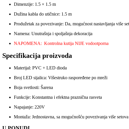
Dimenzije: 1.5 × 1.5 m
Dužina kabla do utičnice: 1.5 m
Produžetak za povezivanje: Da, mogućnost nastavljanja više se
Namena: Unutrašnja i spoljašnja dekoracija
NAPOMENA: Kontrolna kutija NIJE vodootporna
Specifikacija proizvoda
Materijal: PVC + LED dioda
Broj LED sijalica: Višestruko raspoređene po mreži
Boja svetlosti: Šarena
Funkcije: Konstantna i efektna praznična rasveta
Napajanje: 220V
Montaža: Jednostavna, sa mogućnošću povezivanja više setova
U PONUDI