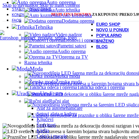
Auto oprema
Skip to navigation
Skip to main content
STATUS PORUDŽBINE
Auto tehnika
BESPLATNA DOSTAVA
ZA KUPOVINU PREKO 5.9
KONTAKT
Auto kozmetika
FAQS
Dodatna oprema
EURO SHOP
Tehnika
NOVO U PONUDI
Video nadzor
POPULARNO
Dronovi i oprema
SNIŽENO
Pametni satovi
BLOG
Audio oprema
Oprema za TV
Razna tehnika
Moda
Muška moda
Ženska moda
Taktička odeća i oprema
Uradi sam
Ručni alat
Alat za automehaničare
Setovi alata u koferu
Ključevi
Šrafcigeri
Klešta
Čekići i macole