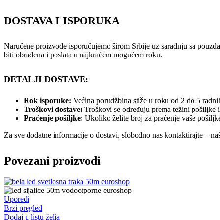
DOSTAVA I ISPORUKA
Naručene proizvode isporučujemo širom Srbije uz saradnju sa pouzda
biti obrađena i poslata u najkraćem mogućem roku.
DETALJI DOSTAVE:
Rok isporuke:
Većina porudžbina stiže u roku od 2 do 5 radnih
Troškovi dostave:
Troškovi se određuju prema težini pošiljke i
Praćenje pošiljke:
Ukoliko želite broj za praćenje vaše pošiljk
Za sve dodatne informacije o dostavi, slobodno nas kontaktirajte – na
Povezani proizvodi
Uporedi
Brzi pregled
Dodaj u listu želja