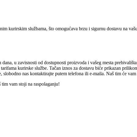
nim kurirskim službama, što omogućava brzu i sigurnu dostavu na vašu 
 dana, u zavisnosti od dostupnosti proizvoda i vašeg mesta prebivališta
 tarifama kurirske službe. Tačan iznos za dostavu biće prikazan prilikom
e, slobodno nas kontaktirajte putem telefona ili e-maila. Naš tim će vam 
š tim vam stoji na raspolaganju!