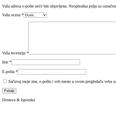
Vaša adresa e-pošte neće biti objavljena.
Neophodna polja su označe
Vaša ocena
*
Vaša recenzija
*
Ime
*
E-pošta
*
Sačuvaj moje ime, e-poštu i veb mesto u ovom pregledaču veba za
Dostava & Isporuka