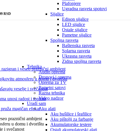
Plafonjere
Ugradna rasveta spotovi
Sijalice
99 RSD
Edison sijalice
LED sijalice
Ostale sijalice
Pametne sijalice
Spoljna rasveta
Baštenska rasveta
Solarna rasveta
Ukrasna rasveta
Zidna spoljna rasveta
Tehnika
Audio oprema
Dronovi i oprema
Oprema za TV
Pametni satovi
Razna tehnika
Video nadzor
Uradi sam
Aku alati
Aku bušilice i šrafilice
Aku pištolji za farbanje
Akumulatorske testere
Ostali akumulatorski alati