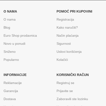
O NAMA
POMOĆ PRI KUPOVINI
O nama
Registracija
Blog
Kako naručiti?
Euro Shop prodavnica
Način plaćanja
Novo u ponudi
Sigurnost
Sniženo
Uslovi korišćenja
Popularno
Kolačići
INFORMACIJE
KORISNIČKI RAČUN
Reklamacije
Registruj se
Garancija
Prijavite se
Dostava
Zaboravili ste lozinku