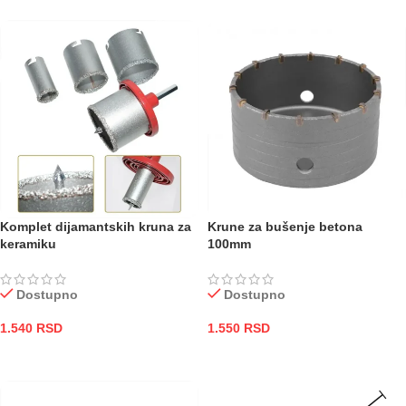
Komplet dijamantskih kruna za
Krune za bušenje betona
keramiku
100mm
Dostupno
Dostupno
1.540
RSD
1.550
RSD
DODAJ U KORPU
DODAJ U KORPU