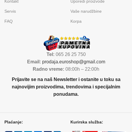
Kontakt
Uporedi proizvode
Servis
Vaše narudžbine
FAQ
Korpa
Tel:
065 26 25 750
Email:
prodaja.euroshop@gmail.com
Radno vreme:
08:00h – 22:00h
Prijavite se na naš Newsletter i ostanite u toku sa
najnovijim proizvodima, trendovima i specijalnim
ponudama.
Plaćanje:
Kurirska služba: