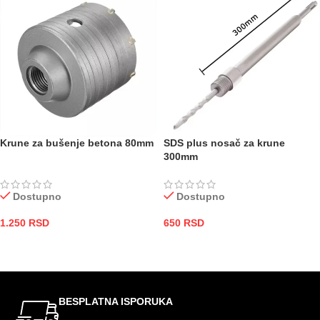
Krune za bušenje betona 80mm
SDS plus nosač za krune
300mm
Dostupno
Dostupno
1.250
RSD
650
RSD
DODAJ U KORPU
DODAJ U KORPU
BESPLATNA ISPORUKA