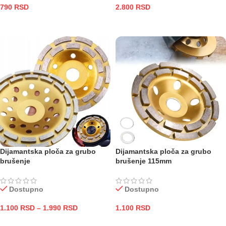
790
RSD
2.800
RSD
DODAJ U KORPU
DODAJ U KORPU
Dijamantska ploča za grubo
Dijamantska ploča za grubo
brušenje
brušenje 115mm
Dostupno
Dostupno
1.100
RSD
–
1.990
RSD
1.100
RSD
ODABERITE OPCIJE
DODAJ U KORPU