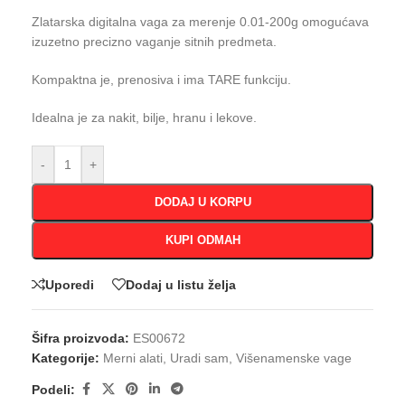
Zlatarska digitalna vaga za merenje 0.01-200g omogućava
izuzetno precizno vaganje sitnih predmeta.
Kompaktna je, prenosiva i ima TARE funkciju.
Idealna je za nakit, bilje, hranu i lekove.
-
+
DODAJ U KORPU
KUPI ODMAH
Uporedi
Dodaj u listu želja
Šifra proizvoda:
ES00672
Kategorije:
Merni alati
,
Uradi sam
,
Višenamenske vage
Podeli: