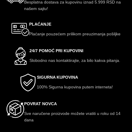
Besplatna dostava za kupovinu iznad 5.999 RSD na
našem sajtu!
PLAĆANJE
Plaćanje pouzećem prilikom preuzimanja pošiljke
24/7 POMOĆ PRI KUPOVINI
Slobodno nas kontaktirajte, za bilo kakva pitanja.
SIGURNA KUPOVINA
100% Sigurna kupovina putem interneta!
POVRAT NOVCA
Sve naručene proizvode možete vratiti u roku od 14
dana