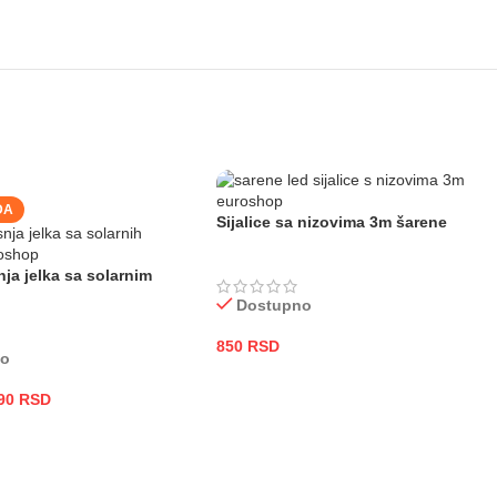
DA
Sijalice sa nizovima 3m šarene
ja jelka sa solarnim
Dostupno
850
RSD
no
DODAJ U KORPU
90
RSD
 KORPU