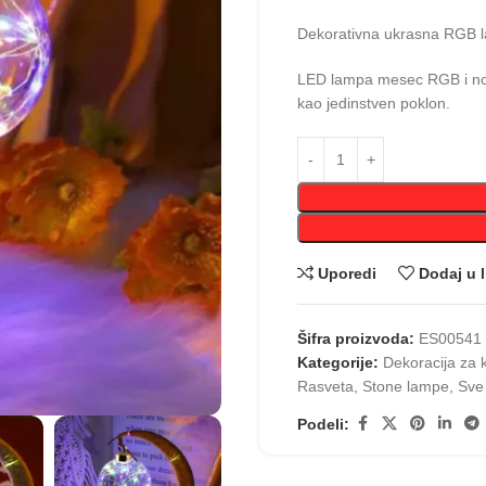
Dekorativna ukrasna RGB l
LED lampa mesec RGB i noć
kao jedinstven poklon.
Uporedi
Dodaj u l
Šifra proizvoda:
ES00541
Kategorije:
Dekoracija za 
Rasveta
,
Stone lampe
,
Sve
Podeli: