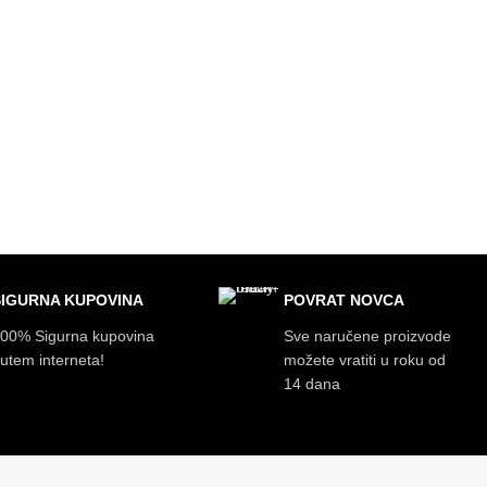
SIGURNA KUPOVINA
POVRAT NOVCA
00% Sigurna kupovina
Sve naručene proizvode
utem interneta!
možete vratiti u roku od
14 dana