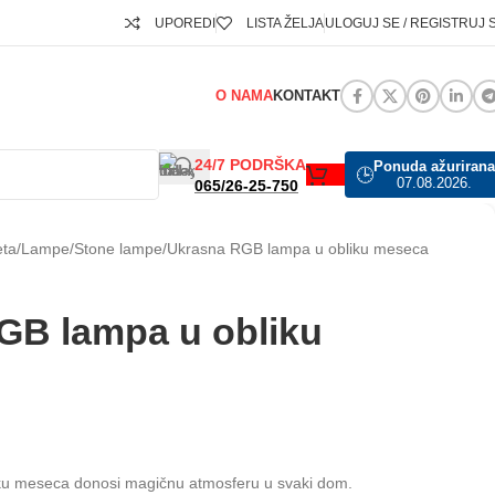
UPOREDI
LISTA ŽELJA
ULOGUJ SE / REGISTRUJ 
O NAMA
KONTAKT
24/7 PODRŠKA
Ponuda ažurirana
🕒
07.08.2026.
065/26-25-750
eta
Lampe
Stone lampe
Ukrasna RGB lampa u obliku meseca
GB lampa u obliku
u meseca donosi magičnu atmosferu u svaki dom.