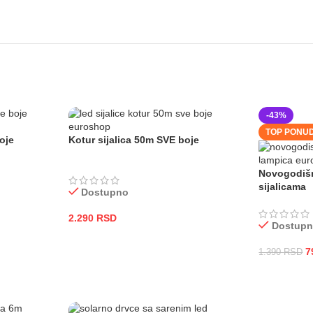
-43%
TOP PONU
oje
Kotur sijalica 50m SVE boje
Novogodišn
sijalicama
Dostupno
2.290
RSD
Dostup
ODABERITE OPCIJE
7
1.390
RSD
DODAJ U