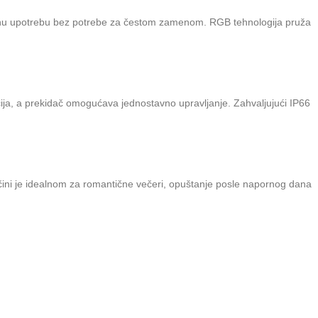
u upotrebu bez potrebe za čestom zamenom. RGB tehnologija pruža
acija, a prekidač omogućava jednostavno upravljanje. Zahvaljujući IP66
d čini je idealnom za romantične večeri, opuštanje posle napornog dana