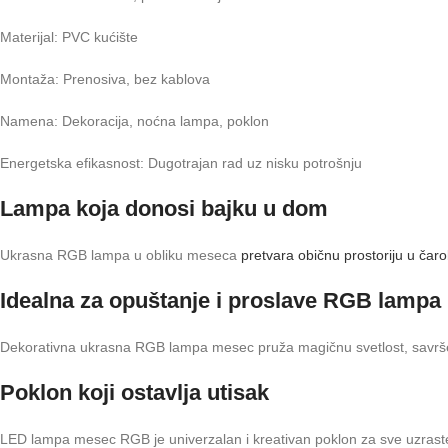
Materijal: PVC kućište
Montaža: Prenosiva, bez kablova
Namena: Dekoracija, noćna lampa, poklon
Energetska efikasnost: Dugotrajan rad uz nisku potrošnju
Lampa koja donosi bajku u dom
Ukrasna RGB lampa u obliku meseca
pretvara običnu prostoriju u čar
Idealna za opuštanje i proslave RGB lampa
Dekorativna ukrasna RGB lampa mesec pruža magičnu svetlost, savršenu
Poklon koji ostavlja utisak
LED lampa mesec RGB je univerzalan i kreativan poklon za sve uzraste,