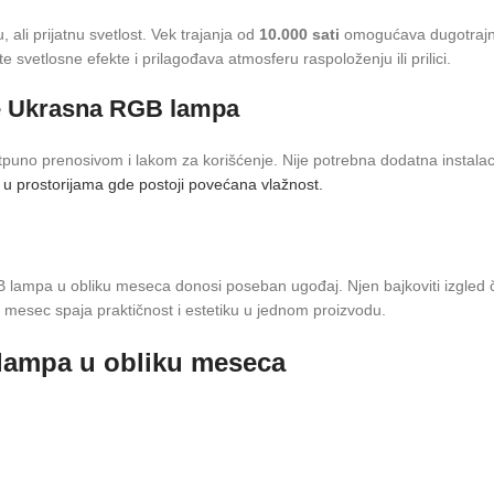
ali prijatnu svetlost. Vek trajanja od
10.000 sati
omogućava dugotrajn
etlosne efekte i prilagođava atmosferu raspoloženju ili prilici.
je Ukrasna RGB lampa
 potpuno prenosivom i lakom za korišćenje. Nije potrebna dodatna instal
 i u prostorijama gde postoji povećana vlažnost.
, RGB lampa u obliku meseca donosi poseban ugođaj. Njen bajkoviti izgle
mesec spaja praktičnost i estetiku u jednom proizvodu.
 lampa u obliku meseca