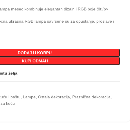
ampa mesec kombinuje elegantan dizajn i RGB boje.&lt;/p>
na ukrasna RGB lampa savršene su za opuštanje, proslave i
DODAJ U KORPU
KUPI ODMAH
istu želja
kuću i baštu
,
Lampe
,
Ostala dekoracija
,
Praznična dekoracija
,
 za kuću