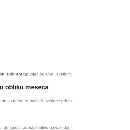
obni ambijent
ispunjen bojama i svetlom.
 u obliku meseca
 za mirne trenutke ili svečane prilike.
 donoseći radost i toplinu u svaki dom.