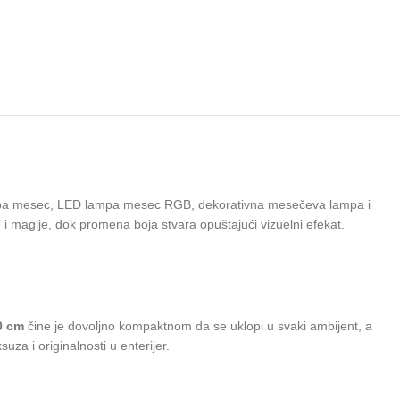
pa mesec, LED lampa mesec RGB, dekorativna mesečeva lampa i
 magije, dok promena boja stvara opuštajući vizuelni efekat.
0 cm
čine je dovoljno kompaktnom da se uklopi u svaki ambijent, a
a i originalnosti u enterijer.