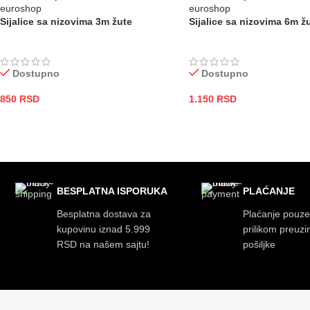
Sijalice sa nizovima 3m žute
Sijalice sa nizovima 6m ž
Dostupno
Dostupno
850
RSD
1.150
RSD
DODAJ U KORPU
DODAJ U KORPU
BESPLATNA ISPORUKA
PLAĆANJE
Besplatna dostava za
Plaćanje pouz
kupovinu iznad 5.999
prilikom preuz
RSD na našem sajtu!
pošiljke