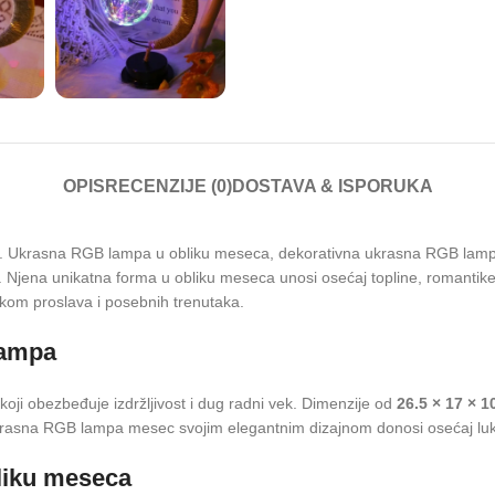
OPIS
RECENZIJE (0)
DOSTAVA & ISPORUKA
 Ukrasna RGB lampa u obliku meseca, dekorativna ukrasna RGB lam
jena unikatna forma u obliku meseca unosi osećaj topline, romantike i
okom proslava i posebnih trenutaka.
lampa
oji obezbeđuje izdržljivost i dug radni vek. Dimenzije od
26.5 × 17 × 1
krasna RGB lampa mesec svojim elegantnim dizajnom donosi osećaj luksuz
bliku meseca