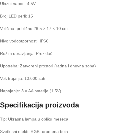
Ulazni napon: 4,5V
Broj LED perli: 15
Veličina: približno 26.5 × 17 × 10 cm
Nivo vodootpornosti: IP66
Režim upravljanja: Prekidač
Upotreba: Zatvoreni prostori (radna i dnevna soba)
Vek trajanja: 10.000 sati
Napajanje: 3 × AA baterije (1.5V)
Specifikacija proizvoda
Tip: Ukrasna lampa u obliku meseca
Svetlosni efekti: RGB, promena boja