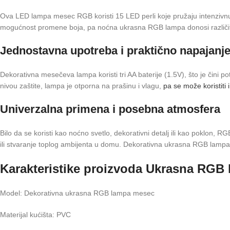
Ova LED lampa mesec RGB koristi 15 LED perli koje pružaju intenzivnu, 
mogućnost promene boja, pa noćna ukrasna RGB lampa donosi različite sv
Jednostavna upotreba i praktično napajan
Dekorativna mesečeva lampa koristi tri AA baterije (1.5V), što je čini
nivou zaštite, lampa je otporna na prašinu i vlagu,
pa se može koristiti
Univerzalna primena i posebna atmosfera
Bilo da se koristi kao noćno svetlo, dekorativni detalj ili kao poklon
ili stvaranje toplog ambijenta u domu. Dekorativna ukrasna RGB lampa 
Karakteristike proizvoda Ukrasna RGB
Model: Dekorativna ukrasna RGB lampa mesec
Materijal kućišta: PVC