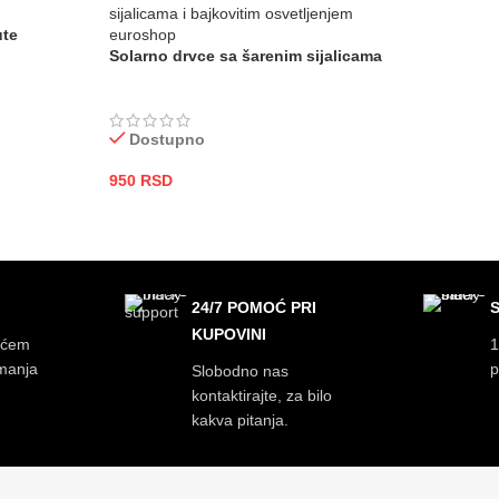
ute
Solarno drvce sa šarenim sijalicama
Dostupno
950
RSD
DODAJ U KORPU
24/7 POMOĆ PRI
KUPOVINI
ećem
1
imanja
p
Slobodno nas
kontaktirajte, za bilo
kakva pitanja.