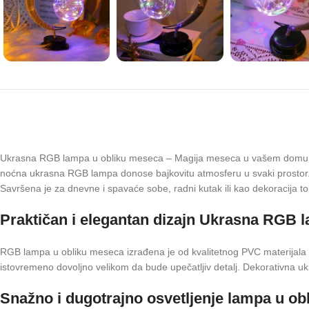
Ukrasna RGB lampa u obliku meseca – Magija meseca u vašem domu.
noćna ukrasna RGB lampa donose bajkovitu atmosferu u svaki prostor. N
Savršena je za dnevne i spavaće sobe, radni kutak ili kao dekoracija t
Praktičan i elegantan dizajn Ukrasna RGB 
RGB lampa u obliku meseca izrađena je od kvalitetnog PVC materijala k
istovremeno dovoljno velikom da bude upečatljiv detalj. Dekorativna u
Snažno i dugotrajno osvetljenje lampa u o