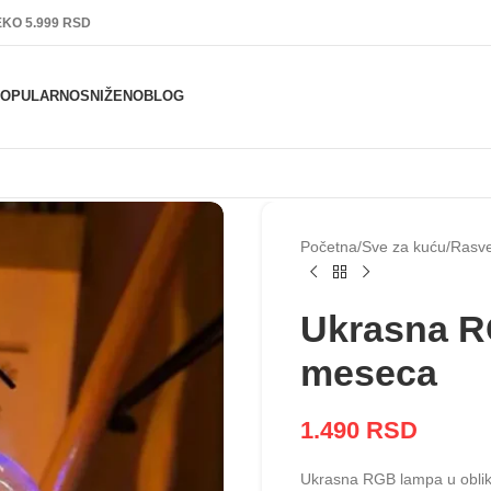
KO 5.999 RSD
POPULARNO
SNIŽENO
BLOG
Početna
Sve za kuću
Rasv
Ukrasna R
meseca
1.490
RSD
Ukrasna RGB lampa u oblik