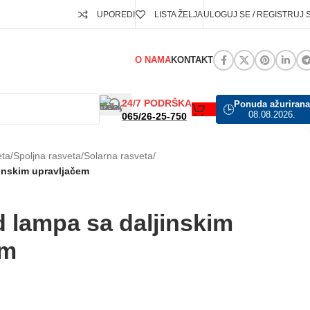
UPOREDI
LISTA ŽELJA
ULOGUJ SE / REGISTRUJ 
O NAMA
KONTAKT
24/7 PODRŠKA
Ponuda ažurirana
🕒
08.08.2026.
065/26-25-750
eta
/
Spoljna rasveta
/
Solarna rasveta
/
jinskim upravljačem
d lampa sa daljinskim
em