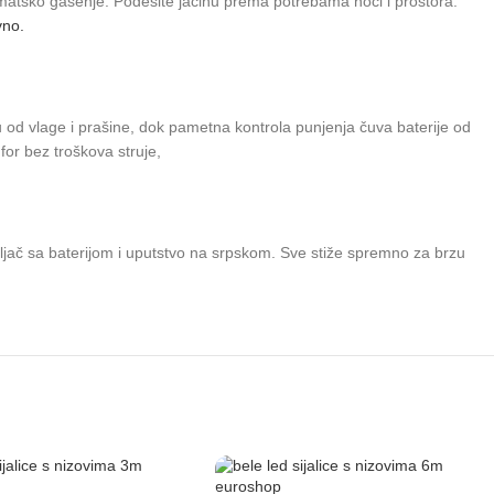
omatsko gašenje. Podesite jačinu prema potrebama noći i prostora.
vno.
ku od vlage i prašine, dok pametna kontrola punjenja čuva baterije od
for bez troškova struje,
ljač sa baterijom i uputstvo na srpskom. Sve stiže spremno za brzu