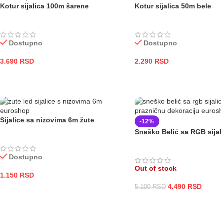
Kotur sijalica 100m šarene
Kotur sijalica 50m bele
Dostupno
Dostupno
3.690
RSD
2.290
RSD
DODAJ U KORPU
DODAJ U KORPU
Sijalice sa nizovima 6m žute
-12%
Sneško Belić sa RGB sija
Dostupno
Out of stock
1.150
RSD
4.490
RSD
5.100
RSD
DODAJ U KORPU
PROČITAJTE JOŠ