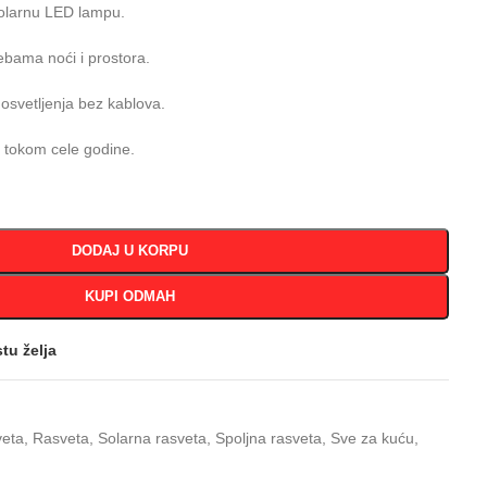
solarnu LED lampu.
ebama noći i prostora.
e osvetljenja bez kablova.
e tokom cele godine.
DODAJ U KORPU
KUPI ODMAH
stu želja
veta
,
Rasveta
,
Solarna rasveta
,
Spoljna rasveta
,
Sve za kuću
,