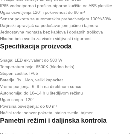
IP65 vodootporno i prašino-otporno kućište od ABS plastike
Ugao osvetljenja 120° i pokrivenost do 80 m²
Senzor pokreta sa automatskim prebacivanjem 100%/30%
Daljinski upravljač sa podešavanjem jačine i tajmera
Jednostavna montaža bez kablova i dodatnih troškova
Hladno belo svetlo za visoku vidljivost i sigurnost
Specifikacija proizvoda
Snaga: LED ekvivalent do 500 W
Temperatura boje: 6500K (hladno belo)
Stepen zaštite: IP65
Baterija: 3x Li-ion, veliki kapacitet
Vreme punjenja: 6–8 h na direktnom suncu
Autonomija: do 10–14 h u štedljivom režimu
Ugao snopa: 120°
Površina osvetljenja: do 80 m²
Načini rada: senzor pokreta, stalno svetlo, tajmer
Pametni režimi i daljinska kontrola