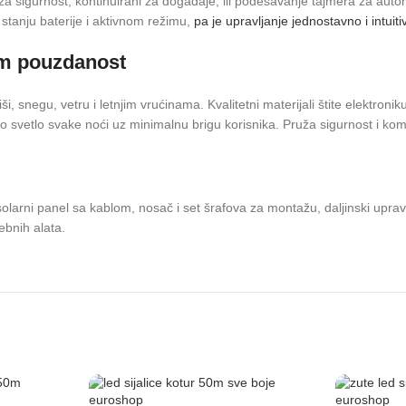
za sigurnost, kontinuirani za događaje, ili podešavanje tajmera za aut
stanju baterije i aktivnom režimu,
pa je upravljanje jednostavno i intuiti
em pouzdanost
snegu, vetru i letnjim vrućinama. Kvalitetni materijali štite elektroni
svetlo svake noći uz minimalnu brigu korisnika. Pruža sigurnost i kom
larni panel sa kablom, nosač i set šrafova za montažu, daljinski uprav
ebnih alata.