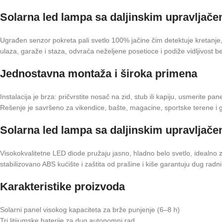
Solarna led lampa sa daljinskim upravljač
Ugrađen senzor pokreta pali svetlo 100% jačine čim detektuje kretanje
ulaza, garaže i staza, odvraća neželjene posetioce i podiže vidljivost b
Jednostavna montaža i široka primena
Instalacija je brza: pričvrstite nosač na zid, stub ili kapiju, usmerite
Rešenje je savršeno za vikendice, bašte, magacine, sportske terene i gr
Solarna led lampa sa daljinskim upravljač
Visokokvalitetne LED diode pružaju jasno, hladno belo svetlo, idealno z
stabilizovano ABS kućište i zaštita od prašine i kiše garantuju dug radn
Karakteristike proizvoda
Solarni panel visokog kapaciteta za brže punjenje (6–8 h)
Tri litijumske baterije za dug autonomni rad