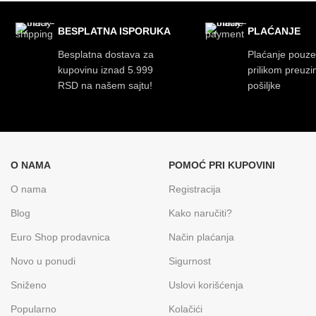
BESPLATNA ISPORUKA
PLAĆANJE
Besplatna dostava za
Plaćanje pouz
kupovinu iznad 5.999
prilikom preuz
RSD na našem sajtu!
pošiljke
O NAMA
POMOĆ PRI KUPOVINI
O nama
Registracija
Blog
Kako naručiti?
Euro Shop prodavnica
Način plaćanja
Novo u ponudi
Sigurnost
Sniženo
Uslovi korišćenja
Popularno
Kolačići