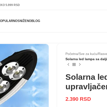
KO 5.999 RSD
POPULARNO
SNIŽENO
BLOG
Početna
/
Sve za kuću
/
Rasv
Solarna led lampa sa dal
Solarna le
upravljač
2.390
RSD