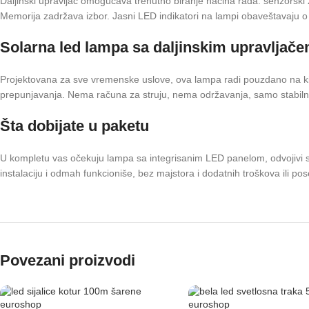
Daljinski upravljač omogućava trenutno biranje načina rada: senzorski 
Memorija zadržava izbor. Jasni LED indikatori na lampi obaveštavaju o 
Solarna led lampa sa daljinskim upravljač
Projektovana za sve vremenske uslove, ova lampa radi pouzdano na kiši, 
prepunjavanja. Nema računa za struju, nema održavanja, samo stabilno 
Šta dobijate u paketu
U kompletu vas očekuju lampa sa integrisanim LED panelom, odvojivi so
instalaciju i odmah funkcioniše, bez majstora i dodatnih troškova ili pos
Povezani proizvodi