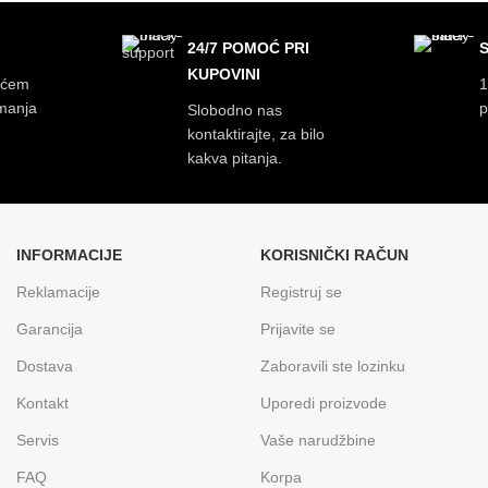
24/7 POMOĆ PRI
KUPOVINI
ećem
1
imanja
p
Slobodno nas
kontaktirajte, za bilo
kakva pitanja.
INFORMACIJE
KORISNIČKI RAČUN
Reklamacije
Registruj se
Garancija
Prijavite se
Dostava
Zaboravili ste lozinku
Kontakt
Uporedi proizvode
Servis
Vaše narudžbine
FAQ
Korpa