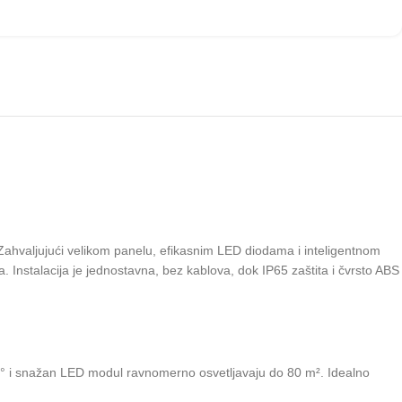
 Zahvaljujući velikom panelu, efikasnim LED diodama i inteligentnom
. Instalacija je jednostavna, bez kablova, dok IP65 zaštita i čvrsto ABS
120° i snažan LED modul ravnomerno osvetljavaju do 80 m². Idealno