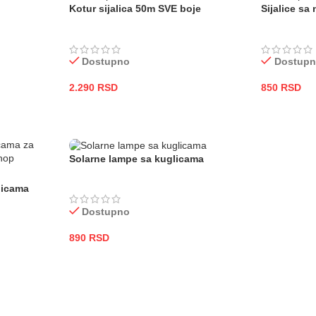
Kotur sijalica 50m SVE boje
Sijalice sa
Dostupno
Dostup
2.290
RSD
850
RSD
ODABERITE OPCIJE
DODAJ U
Solarne lampe sa kuglicama
licama
Dostupno
890
RSD
DODAJ U KORPU