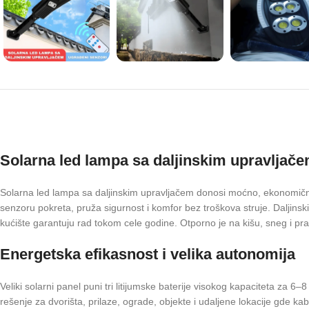
Solarna led lampa sa daljinskim upravljač
Solarna led lampa sa daljinskim upravljačem donosi moćno, ekonomično i
senzoru pokreta, pruža sigurnost i komfor bez troškova struje. Daljinsk
kućište garantuju rad tokom cele godine. Otporno je na kišu, sneg i pra
Energetska efikasnost i velika autonomija
Veliki solarni panel puni tri litijumske baterije visokog kapaciteta z
rešenje za dvorišta, prilaze, ograde, objekte i udaljene lokacije gde kabl