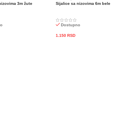
 nizovima 3m žute
Sijalice sa nizovima 6m bele
no
Dostupno
1.150
RSD
 KORPU
DODAJ U KORPU