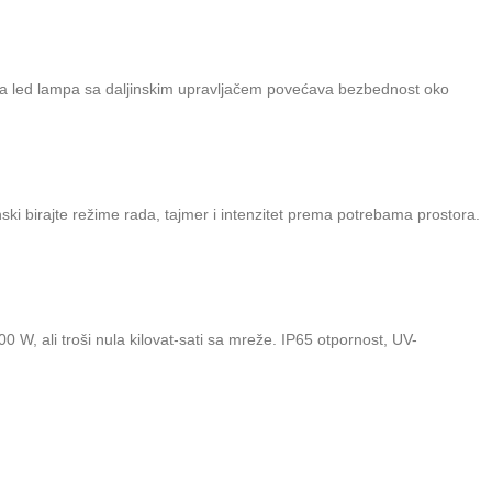
arna led lampa sa daljinskim upravljačem povećava bezbednost oko
inski birajte režime rada, tajmer i intenzitet prema potrebama prostora.
 W, ali troši nula kilovat-sati sa mreže. IP65 otpornost, UV-