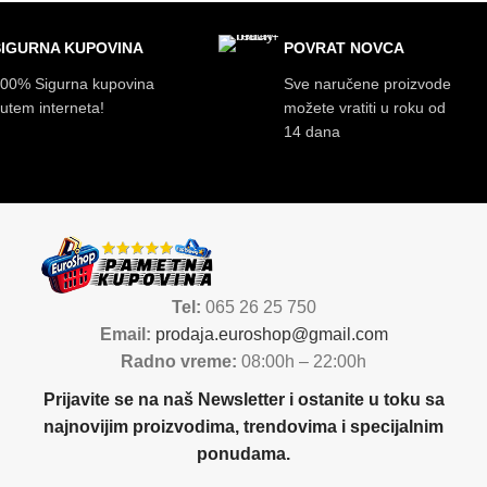
SIGURNA KUPOVINA
POVRAT NOVCA
00% Sigurna kupovina
Sve naručene proizvode
utem interneta!
možete vratiti u roku od
14 dana
Tel:
065 26 25 750
Email:
prodaja.euroshop@gmail.com
Radno vreme:
08:00h – 22:00h
Prijavite se na naš Newsletter i ostanite u toku sa
najnovijim proizvodima, trendovima i specijalnim
ponudama.