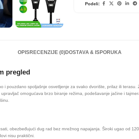
Podeli:
OPIS
RECENZIJE (0)
DOSTAVA & ISPORUKA
em pregled
 pouzdano spoljašnje osvetljenje za svako dvorište, prilaz ili terasu.
i upravljač omogućava brzo biranje režima, podešavanje jačine i tajmera
šinu.
a 6–8 sati, obezbeđujući dug rad bez mrežnog napajanja. Široki ugao od 
ovi nisu praktični.