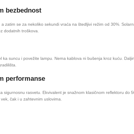
em bezbednost
, a zatim se za nekoliko sekundi vraća na štedljivi režim od 30%. Sol
ez dodatnih troškova.
 panel ka suncu i povežite lampu. Nema kablova ni bušenja kroz kuću. Dalj
adilišta.
em performanse
a sigurnosnu rasvetu. Ekvivalent je snažnom klasičnom reflektoru do 500
i vek, čak i u zahtevnim uslovima.