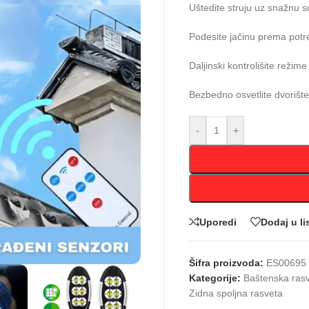
Uštedite struju uz snažnu 
Podesite jačinu prema potr
Daljinski kontrolišite režim
Bezbedno osvetlite dvorišt
-
+
Uporedi
Dodaj u li
Šifra proizvoda:
ES00695
Kategorije:
Baštenska ras
Zidna spoljna rasveta