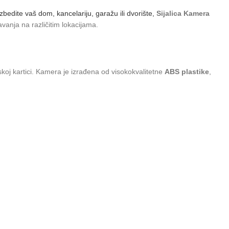
zbedite vaš dom, kancelariju, garažu ili dvorište,
Sijalica Kamera
vanja na različitim lokacijama.
koj kartici. Kamera je izrađena od visokokvalitetne
ABS plastike
,