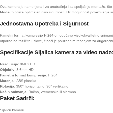
Ova kamera je namenjena i za unutrašnju i za spoljašnju montažu, što j
Model 5
pruža optimalan nivo sigurnosti. Uz mogućnost povezivanja sa v
Jednostavna Upotreba i Sigurnost
Pametni format kompresije
H.264
omogućava visokokvalitetno snimanje 
otporne na različite uslove, čineći je pouzdanim rešenjem za dugoročn
Specifikacije Sijalica kamera za video nadz
Rezolucija
: 8MPx HD
Objektiv
: 3.6mm HD
Pametni format kompresije
: H.264
Materijal
: ABS plastika
Rotacija
: 350° horizontalno, 90° vertikalno
Način snimanja
: Ručno, vremensko ili alarmno
Paket Sadrži:
Sijalicu kameru