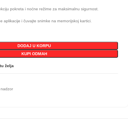
ekciju pokreta i noćne režime za maksimalnu sigurnost.
e aplikacije i čuvajte snimke na memorijskoj kartici.
DODAJ U KORPU
KUPI ODMAH
tu želja
 nadzor