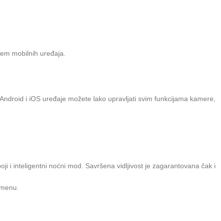
tem mobilnih uređaja.
Android i iOS uređaje možete lako upravljati svim funkcijama kamere,
i i inteligentni noćni mod. Savršena vidljivost je zagarantovana čak i
emenu.