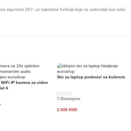
ža sigurnost 24/7, uz napredne funkcije koje će zadovoljiti sve vaše
Sto za laptop podesivi sa kulerom
WiFi IP kamera za video
el 4
Dostupno
o
2.690
RSD
DODAJ U KORPU
 KORPU