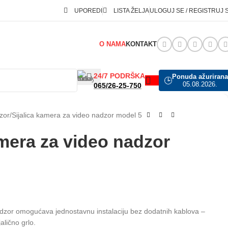
UPOREDI
LISTA ŽELJA
ULOGUJ SE / REGISTRUJ 
O NAMA
KONTAKT
24/7 PODRŠKA
Ponuda ažurirana
🕒
05.08.2026.
065/26-25-750
zor
Sijalica kamera za video nadzor model 5
amera za video nadzor
adzor omogućava jednostavnu instalaciju bez dodatnih kablova –
alično grlo.