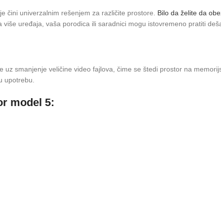
e čini univerzalnim rešenjem za različite prostore.
Bilo da želite da obe
iše uređaja, vaša porodica ili saradnici mogu istovremeno pratiti deša
uz smanjenje veličine video fajlova, čime se štedi prostor na memorijs
u upotrebu.
or model 5: