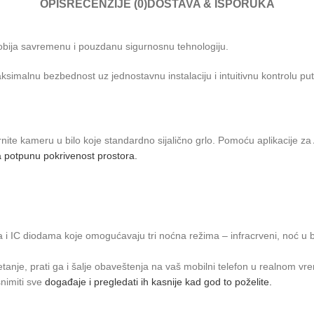
OPIS
RECENZIJE (0)
DOSTAVA & ISPORUKA
dobija savremenu i pouzdanu sigurnosnu tehnologiju.
simalnu bezbednost uz jednostavnu instalaciju i intuitivnu kontrolu pu
e kameru u bilo koje standardno sijalično grlo. Pomoću aplikacije za 
potpunu pokrivenost prostora.
i IC diodama koje omogućavaju tri noćna režima – infracrveni, noć u boj
anje, prati ga i šalje obaveštenja na vaš mobilni telefon u realnom vr
nimiti sve
događaje i pregledati ih kasnije kad god to poželite.