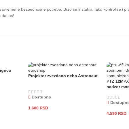
avremene bezbednosne potrebe. Brzo se instalira, lako kontroliše i pru
ć danas!
igrica
Projektor zvezdano nebo Astronaut
PTZ 12MPX 
nadzor mod
Dostupno
Dostupn
1.680
RSD
4.590
RSD
DODAJ U KORPU
DODAJ U