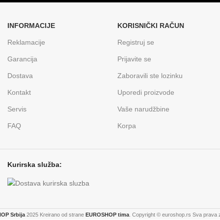
INFORMACIJE
KORISNIČKI RAČUN
Reklamacije
Registruj se
Garancija
Prijavite se
Dostava
Zaboravili ste lozinku
Kontakt
Uporedi proizvode
Servis
Vaše narudžbine
FAQ
Korpa
Kurirska služba:
P Srbija
2025 Kreirano od strane
EUROSHOP tima
. Copyright © euroshop.rs Sva prava 