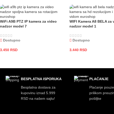
WiFi A9B PTZ IP kamera za video
WIFI Kamera A8 BELA za 
nadzor model 7
nadzor model 1
Dostupno
Dostupno
3.450
RSD
3.440
RSD
DODAJ U KORPU
DODAJ U KORPU
BESPLATNA ISPORUKA
PLAĆANJE
Besplatna dostava za
Plaćanje pouz
kupovinu iznad 5.999
prilikom preuz
RSD na našem sajtu!
pošiljke