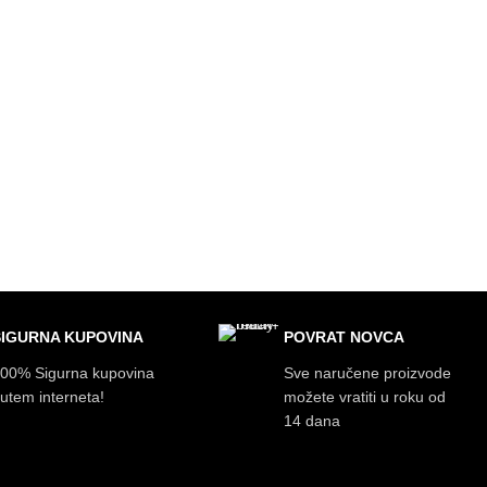
SIGURNA KUPOVINA
POVRAT NOVCA
00% Sigurna kupovina
Sve naručene proizvode
utem interneta!
možete vratiti u roku od
14 dana