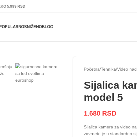
KO 5.999 RSD
POPULARNO
SNIŽENO
BLOG
Početna
Tehnika
Video nad
Sijalica k
model 5
1.680
RSD
Sijalica kamera za video n
zavrnete je u standardno sij