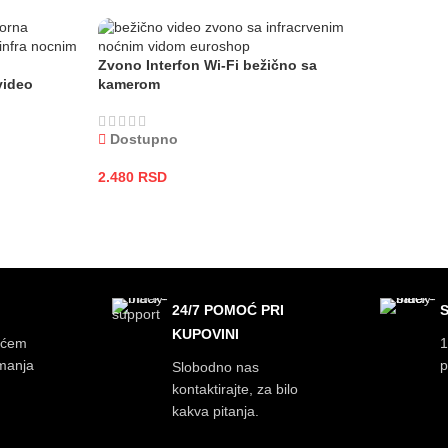
Zvono Interfon Wi-Fi bežično sa
video
kamerom
Dostupno
2.480
RSD
DODAJ U KORPU
24/7 POMOĆ PRI
KUPOVINI
ećem
1
imanja
p
Slobodno nas
kontaktirajte, za bilo
kakva pitanja.