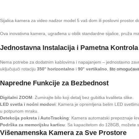
Sijalica kamera za video nadzor model 5 vaš dom ili poslovni prostor 
Ova inovativna kamera, ugrađena u oblik standardne sijalice, pruža mak
Jednostavna Instalacija i Pametna Kontrola
Nema potrebe za dodatnim kablovima i napajanjem – jednostavno zavrnit
uključujući rotaciju
350° horizontalno
i
90° vertikalno
,
što omogućava 
Napredne Funkcije za Bezbednost
Digitalni ZOOM
: Zumirajte bilo koji detalj bez gubitka kvaliteta slike.
LED svetla i noćni modovi
: Kamera je opremljena belim LED svetlima 
u potpunom mraku.
Detekcija pokreta i AutoTracking
: Kamera automatski prepoznaje kret
Podrška za memorijsku karticu
: Sa kapacitetom do 128GB, možete s
Višenamenska Kamera za Sve Prostore