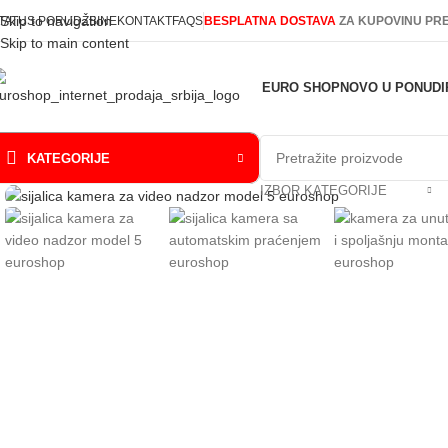
Skip to navigation
TATUS PORUDŽBINE
KONTAKT
FAQS
BESPLATNA DOSTAVA
ZA KUPOVINU PRE
Skip to main content
EURO SHOP
NOVO U PONUDI
KATEGORIJE
IZBOR KATEGORIJE