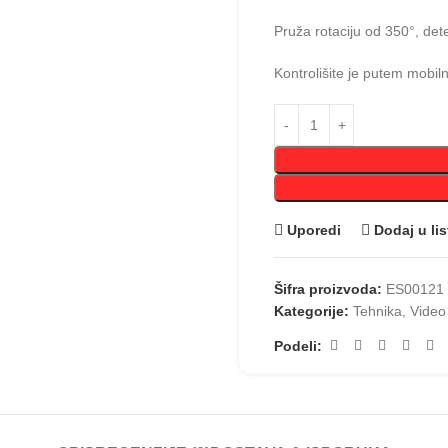
Pruža rotaciju od 350°, det
Kontrolišite je putem mobiln
Uporedi
Dodaj u lis
Šifra proizvoda:
ES00121
Kategorije:
Tehnika
,
Video
Podeli: