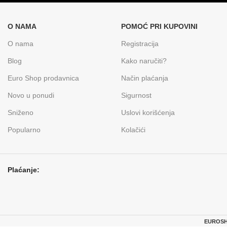
O NAMA
POMOĆ PRI KUPOVINI
O nama
Registracija
Blog
Kako naručiti?
Euro Shop prodavnica
Način plaćanja
Novo u ponudi
Sigurnost
Sniženo
Uslovi korišćenja
Popularno
Kolačići
Plaćanje:
EUROSHO