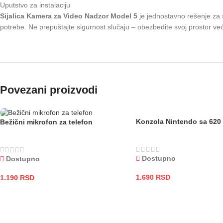
Uputstvo za instalaciju
Sijalica Kamera za Video Nadzor Model 5
je jednostavno rešenje za s
potrebe. Ne prepuštajte sigurnost slučaju – obezbedite svoj prostor ve
Povezani proizvodi
Konzola Nintendo sa 620 
Bežični mikrofon za telefon
Dostupno
Dostupno
1.690
RSD
1.190
RSD
DODAJ U KORPU
DODAJ U KORPU