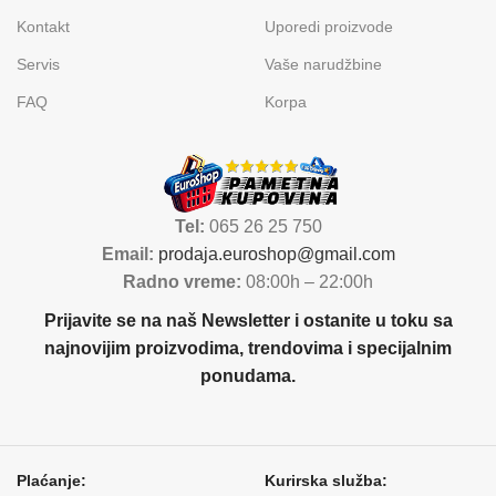
Kontakt
Uporedi proizvode
Servis
Vaše narudžbine
FAQ
Korpa
Tel:
065 26 25 750
Email:
prodaja.euroshop@gmail.com
Radno vreme:
08:00h – 22:00h
Prijavite se na naš Newsletter i ostanite u toku sa
najnovijim proizvodima, trendovima i specijalnim
ponudama.
Plaćanje:
Kurirska služba: