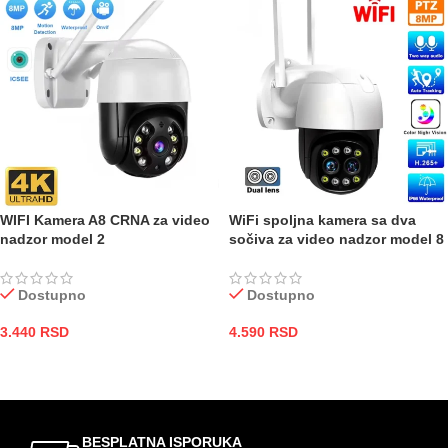
WIFI Kamera A8 CRNA za video
WiFi spoljna kamera sa dva
nadzor model 2
sočiva za video nadzor model 8
Dostupno
Dostupno
3.440
RSD
4.590
RSD
DODAJ U KORPU
DODAJ U KORPU
BESPLATNA ISPORUKA