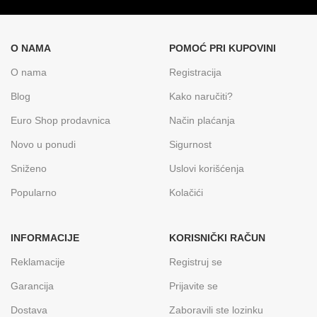
O NAMA
POMOĆ PRI KUPOVINI
O nama
Registracija
Blog
Kako naručiti?
Euro Shop prodavnica
Način plaćanja
Novo u ponudi
Sigurnost
Sniženo
Uslovi korišćenja
Popularno
Kolačići
INFORMACIJE
KORISNIČKI RAČUN
Reklamacije
Registruj se
Garancija
Prijavite se
Dostava
Zaboravili ste lozinku