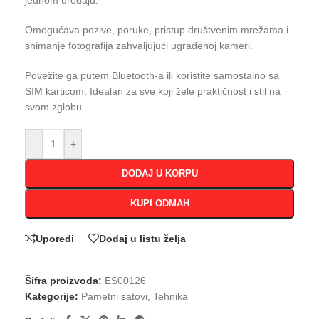
jednom uređaju.
Omogućava pozive, poruke, pristup društvenim mrežama i
snimanje fotografija zahvaljujući ugrađenoj kameri.
Povežite ga putem Bluetooth-a ili koristite samostalno sa
SIM karticom. Idealan za sve koji žele praktičnost i stil na
svom zglobu.
-
+
DODAJ U KORPU
KUPI ODMAH
Uporedi
Dodaj u listu želja
Šifra proizvoda:
ES00126
Kategorije:
Pametni satovi
,
Tehnika