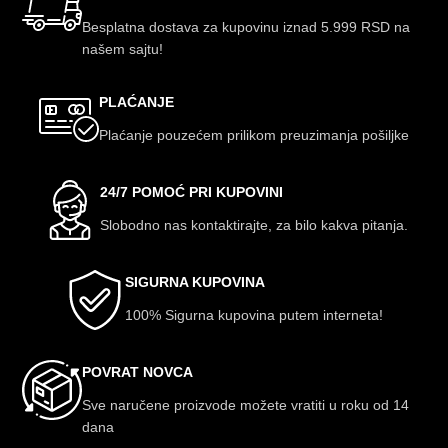
Besplatna dostava za kupovinu iznad 5.999 RSD na
našem sajtu!
PLAĆANJE
Plaćanje pouzećem prilikom preuzimanja pošiljke
24/7 POMOĆ PRI KUPOVINI
Slobodno nas kontaktirajte, za bilo kakva pitanja.
SIGURNA KUPOVINA
100% Sigurna kupovina putem interneta!
POVRAT NOVCA
Sve naručene proizvode možete vratiti u roku od 14
dana