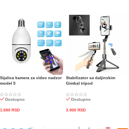
DODAJ U KORPU
DODAJ U KORPU
Sijalica kamera za video nadzor
Stabilizator sa daljinskim
model 5
Gimbal tripod
Dostupno
Dostupno
1.680
RSD
3.900
RSD
DODAJ U KORPU
DODAJ U KORPU