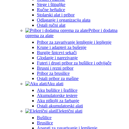
Stege i štipaljke
Ručne heftalice
Stolarski alat i pribor
Odlaganje i organizacija alata
Ostali ručni alat
Pribor i dodatna
oprema za alate
Pribor za zavarivanje lemljenje i lepljenje
Krune i adapteri za bušenje
Burgije špicevi sekači
Glodanje i narezivanje
Futeri i drugi pribor za bušilice i odvijače
Brusni i rezni pribor
Pribor za brusilice
Ostali pribor za mašine
Aku alati
Aku bušilice i šrafilice
Akumulatorske testere
Aku pištolji za farbanje
Ostali akumulatorski alati
Električni alati
Bušilice
Brusilice
Aparati za zavarivanje i lemljenje