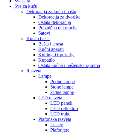
Svaštara
Sve za kuću
Dekoracija za kuću i baštu
Dekoracija za dvorište
Ostala dekoracija
Praznična dekoracija
Satovi
Kuća i bašta
Bašta i terasa
Kućni aparati
Kuhinja i trpezarija
Kupatilo
Ostala kućna i baštenska oprema
Rasveta
Lampe
Podne lampe
Stone lampe
Zidne lampe
LED rasveta
LED paneli
LED reflektori
LED trake
Plafonska rasveta
Lusteri
Plafonjere