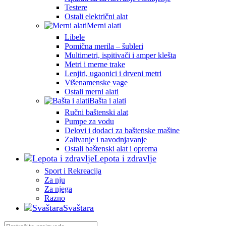
Testere
Ostali električni alat
Merni alati
Libele
Pomična merila – šubleri
Multimetri, ispitivači i amper klešta
Metri i merne trake
Lenjiri, ugaonici i drveni metri
Višenamenske vage
Ostali merni alati
Bašta i alati
Ručni baštenski alat
Pumpe za vodu
Delovi i dodaci za baštenske mašine
Zalivanje i navodnjavanje
Ostali baštenski alat i oprema
Lepota i zdravlje
Sport i Rekreacija
Za nju
Za njega
Razno
Svaštara