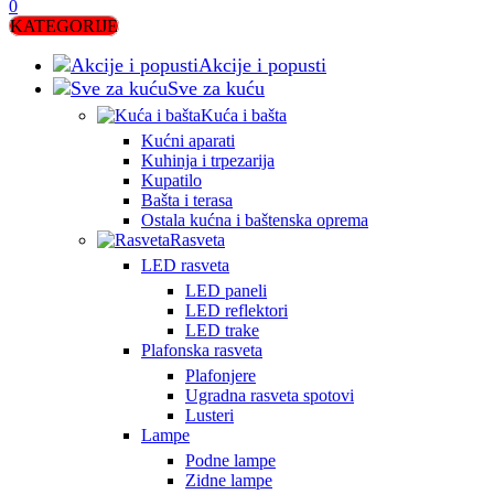
0
KATEGORIJE
Akcije i popusti
Sve za kuću
Kuća i bašta
Kućni aparati
Kuhinja i trpezarija
Kupatilo
Bašta i terasa
Ostala kućna i baštenska oprema
Rasveta
LED rasveta
LED paneli
LED reflektori
LED trake
Plafonska rasveta
Plafonjere
Ugradna rasveta spotovi
Lusteri
Lampe
Podne lampe
Zidne lampe