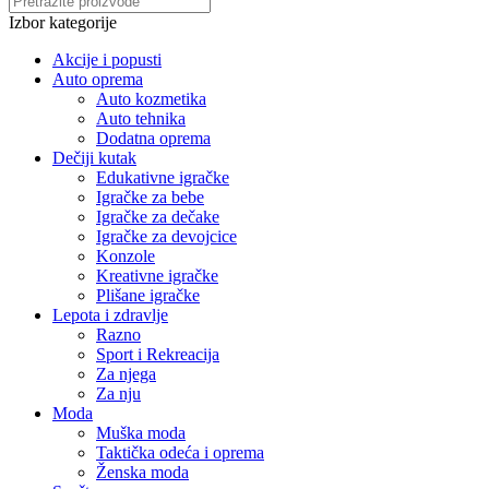
Izbor kategorije
Akcije i popusti
Auto oprema
Auto kozmetika
Auto tehnika
Dodatna oprema
Dečiji kutak
Edukativne igračke
Igračke za bebe
Igračke za dečake
Igračke za devojcice
Konzole
Kreativne igračke
Plišane igračke
Lepota i zdravlje
Razno
Sport i Rekreacija
Za njega
Za nju
Moda
Muška moda
Taktička odeća i oprema
Ženska moda