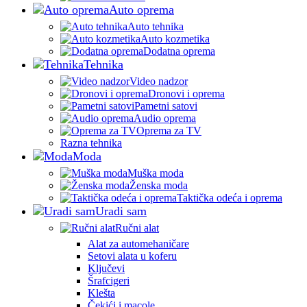
Auto oprema
Auto tehnika
Auto kozmetika
Dodatna oprema
Tehnika
Video nadzor
Dronovi i oprema
Pametni satovi
Audio oprema
Oprema za TV
Razna tehnika
Moda
Muška moda
Ženska moda
Taktička odeća i oprema
Uradi sam
Ručni alat
Alat za automehaničare
Setovi alata u koferu
Ključevi
Šrafcigeri
Klešta
Čekići i macole