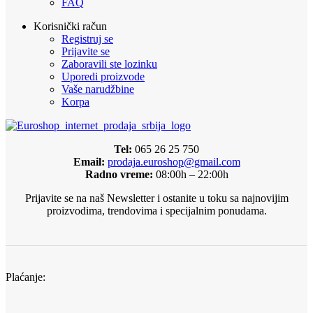
FAQ
Korisnički račun
Registruj se
Prijavite se
Zaboravili ste lozinku
Uporedi proizvode
Vaše narudžbine
Korpa
Tel:
065 26 25 750
Email:
prodaja.euroshop@gmail.com
Radno vreme:
08:00h – 22:00h
Prijavite se na naš Newsletter i ostanite u toku sa najnovijim
proizvodima, trendovima i specijalnim ponudama.
Plaćanje: