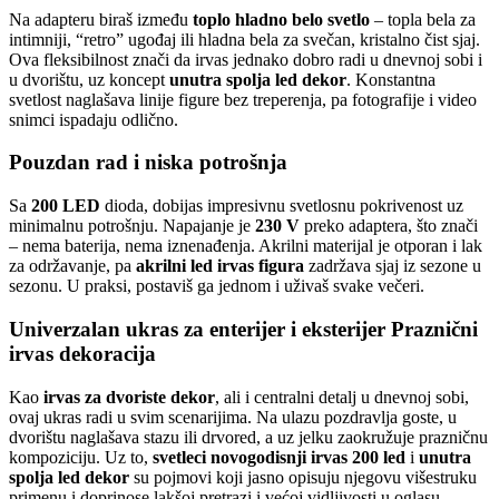
Na adapteru biraš između
toplo hladno belo svetlo
– topla bela za
intimniji, “retro” ugođaj ili hladna bela za svečan, kristalno čist sjaj.
Ova fleksibilnost znači da irvas jednako dobro radi u dnevnoj sobi i
u dvorištu, uz koncept
unutra spolja led dekor
. Konstantna
svetlost naglašava linije figure bez treperenja, pa fotografije i video
snimci ispadaju odlično.
Pouzdan rad i niska potrošnja
Sa
200 LED
dioda, dobijas impresivnu svetlosnu pokrivenost uz
minimalnu potrošnju. Napajanje je
230 V
preko adaptera, što znači
– nema baterija, nema iznenađenja. Akrilni materijal je otporan i lak
za održavanje, pa
akrilni led irvas figura
zadržava sjaj iz sezone u
sezonu. U praksi, postaviš ga jednom i uživaš svake večeri.
Univerzalan ukras za enterijer i eksterijer Praznični
irvas dekoracija
Kao
irvas za dvoriste dekor
, ali i centralni detalj u dnevnoj sobi,
ovaj ukras radi u svim scenarijima. Na ulazu pozdravlja goste, u
dvorištu naglašava stazu ili drvored, a uz jelku zaokružuje prazničnu
kompoziciju. Uz to,
svetleci novogodisnji irvas 200 led
i
unutra
spolja led dekor
su pojmovi koji jasno opisuju njegovu višestruku
primenu i doprinose lakšoj pretrazi i većoj vidljivosti u oglasu.