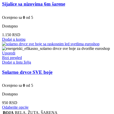
Sijalice sa nizovima 6m šarene
Ocenjeno sa
0
od 5
Dostupno
1.150
RSD
Dodaj u korpu
Uporedi
Brzi pregled
Dodaj u listu želja
Solarno drvce SVE boje
Ocenjeno sa
0
od 5
Dostupno
950
RSD
Ovaj
Odaberite opcije
proizvod
BOJA
BELA
,
ŽUTA
,
ŠARENA