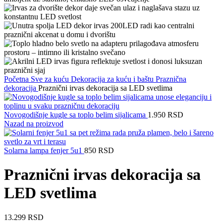
Početna
Sve za kuću
Dekoracija za kuću i baštu
Praznična
dekoracija
Praznični irvas dekoracija sa LED svetlima
Novogodišnje kugle sa toplo belim sijalicama
1.950
RSD
Nazad na proizvod
Solarna lampa fenjer 5u1
850
RSD
Praznični irvas dekoracija sa
LED svetlima
13.299
RSD