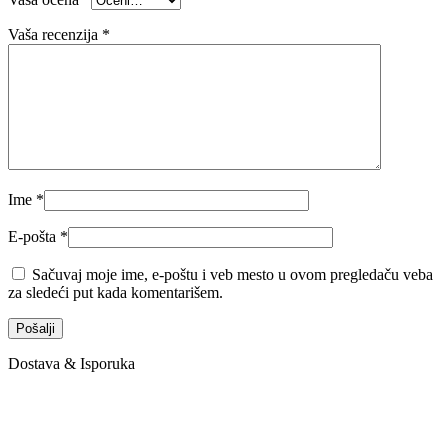
Vaša recenzija
*
Ime
*
E-pošta
*
Sačuvaj moje ime, e-poštu i veb mesto u ovom pregledaču veba
za sledeći put kada komentarišem.
Dostava & Isporuka