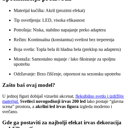
Materijal kućišta: Akril (prozirni efekat)
Tip osvetljenja: LED, visoka efikasnost
Potrošnja: Niska, stabilno napajanje preko adaptera
Režim: Kontinualna (konstantna) svetlost bez treperenja
Boja svetla: Topla bela ili hladna bela (preklop na adapteru)
Montaža: Samostalno stajanje / lako fiksiranje za spoljnu
upotrebu
Održavanje: Brzo čišćenje, otpornost na sezonsku upotrebu
Zašto baš ovaj model?
U jednoj figuri dobijaš vizuelni akcenat,
fleksibilno svetlo i izdržljiv
materijal.
Svetleci novogodisnji irvas 200 led
lako postaje “glavna
scena” prostora, a
akrilni led irvas figura
izgleda moderno i
svečano.
Gde ga postaviti za najbolji efekat irvas dekoracija