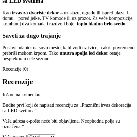
sa LED svetlima
Kao
irvas za dvoriste dekor
– uz stazu, ogradu ili ispred ulaza. U
domu – pored jelke, TV komode ili uz prozor. Za veće kompozicije,
kombinuj dva komada i razdvoji boje:
toplo hladno belo svetlo
.
Saveti za dugo trajanje
Postavi adapter na suvo mesto, kabl vodi uz ivice, a akril povremeno
prebriši mekom krpom. Tako
unutra spolja led dekor
ostaje
besprekoran cele sezone.
Recenzije (0)
Recenzije
Još nema komentara.
Budite prvi koji će napisati recenziju za „Praznični irvas dekoracija
sa LED svetlima“
Vaša adresa e-pošte neće biti objavljena.
Neophodna polja su
označena
*
Vaša ocena
*