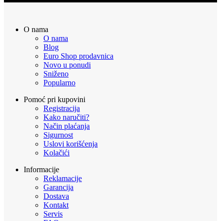
O nama
O nama
Blog
Euro Shop prodavnica
Novo u ponudi
Sniženo
Popularno
Pomoć pri kupovini
Registracija
Kako naručiti?
Način plaćanja
Sigurnost
Uslovi korišćenja
Kolačići
Informacije
Reklamacije
Garancija
Dostava
Kontakt
Servis