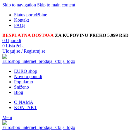
Skip to navigation
Skip to main content
Status porudžbine
Kontakt
FAQs
BESPLATNA DOSTAVA
ZA KUPOVINU PREKO 5.999 RSD
0
Uporedi
0
Lista želja
Uloguj se / Registruj se
EURO shop
Novo u ponudi
Popularno
Sniženo
Blog
O NAMA
KONTAKT
Meni