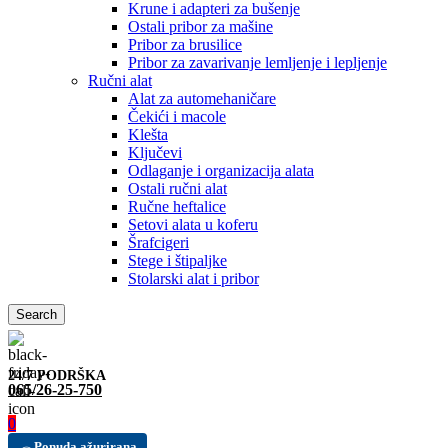
Krune i adapteri za bušenje
Ostali pribor za mašine
Pribor za brusilice
Pribor za zavarivanje lemljenje i lepljenje
Ručni alat
Alat za automehaničare
Čekići i macole
Klešta
Ključevi
Odlaganje i organizacija alata
Ostali ručni alat
Ručne heftalice
Setovi alata u koferu
Šrafcigeri
Stege i štipaljke
Stolarski alat i pribor
Search
24/7 PODRŠKA
065/26-25-750
0
Ponuda ažurirana