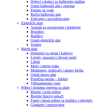
Delovi i dodaci za baštenske mašine
Ostali baštenski alat i oprema
Pumpe za vodu
Ručni baštenski alat
Zalivanje i navodnjavanje
Električni alati
Aparati za zavarivanje i lemljenje
Brusilice
Bušilice
Ostali električni alat
Testere
Merni alati
Detektori za metal i kablove
Lenjiri, ugaonici i drveni metri
Libele
Metri i merne trake
Multimetri, ispitivači i amper klešta
Ostali merni alati
Pomična merila – šubleri
Višenamenske vage
Pribor i dodatna oprema za alate
Brusni i rezni pribor
Burgije špicevi sekači
Futeri i drugi pribor za bušilice i odvijače
Glodanje i narezivanje