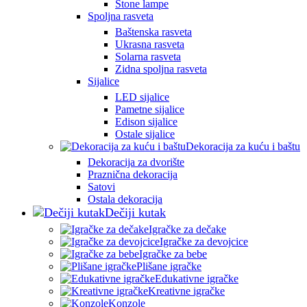
Stone lampe
Spoljna rasveta
Baštenska rasveta
Ukrasna rasveta
Solarna rasveta
Zidna spoljna rasveta
Sijalice
LED sijalice
Pametne sijalice
Edison sijalice
Ostale sijalice
Dekoracija za kuću i baštu
Dekoracija za dvorište
Praznična dekoracija
Satovi
Ostala dekoracija
Dečiji kutak
Igračke za dečake
Igračke za devojcice
Igračke za bebe
Plišane igračke
Edukativne igračke
Kreativne igračke
Konzole