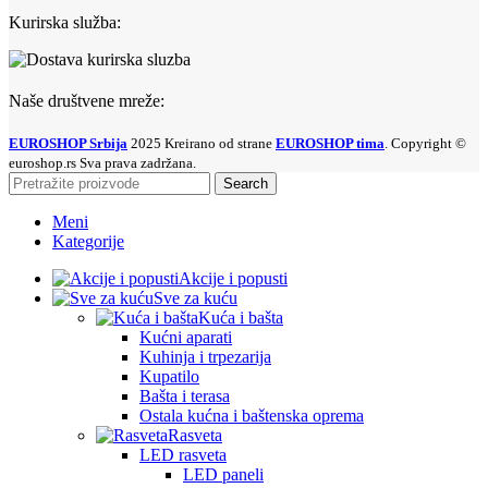
Kurirska služba:
Naše društvene mreže:
EUROSHOP Srbija
2025 Kreirano od strane
EUROSHOP tima
. Copyright ©
euroshop.rs Sva prava zadržana.
Search
Meni
Kategorije
Akcije i popusti
Sve za kuću
Kuća i bašta
Kućni aparati
Kuhinja i trpezarija
Kupatilo
Bašta i terasa
Ostala kućna i baštenska oprema
Rasveta
LED rasveta
LED paneli