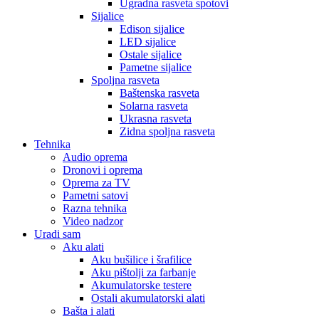
Ugradna rasveta spotovi
Sijalice
Edison sijalice
LED sijalice
Ostale sijalice
Pametne sijalice
Spoljna rasveta
Baštenska rasveta
Solarna rasveta
Ukrasna rasveta
Zidna spoljna rasveta
Tehnika
Audio oprema
Dronovi i oprema
Oprema za TV
Pametni satovi
Razna tehnika
Video nadzor
Uradi sam
Aku alati
Aku bušilice i šrafilice
Aku pištolji za farbanje
Akumulatorske testere
Ostali akumulatorski alati
Bašta i alati