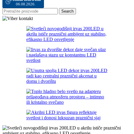
🕒
06.08.2026.
Search