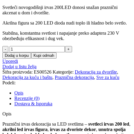
Svetleći novogodišnji irvas 200LED donosi snažan praznični
akcenat u dom i dvorište.
Akrilna figura sa 200 LED dioda nudi toplo ili hladno belo svetlo.
Stabilna, konstantna svetlost i napajanje preko adaptera 230 V
obezbeđuju efikasnost i dug vek.
Praznični
irvas
Dodaj u korpu
Kupi odmah
dekoracija
Uporedi
sa
Dodaj u listu želja
LED
Šifra proizvoda:
ES00526
Kategorije:
Dekoracija za dvorište
,
svetlima
Dekoracija za kuću i baštu
,
Praznična dekoracija
,
Sve za kuću
količina
Podeli:
Opis
Recenzije (0)
Dostava & Isporuka
Opis
Praznični irvas dekoracija sa LED svetlima –
svetleci irvas 200 led
,
akrilni led irvas figura
,
irvas za dvoriste dekor
,
unutra spolja