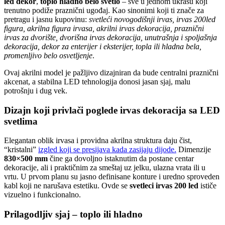
led dekor
,
toplo hladno belo svetlo
– sve u jednom ukrasu koji
trenutno podiže praznični ugođaj. Kao sinonimi koji ti znače za
pretragu i jasnu kupovinu:
svetleći novogodišnji irvas, irvas 200led
figura, akrilna figura irvasa, akrilni irvas dekoracija, praznični
irvas za dvorište, dvorišna irvas dekoracija, unutrašnja i spoljašnja
dekoracija, dekor za enterijer i eksterijer, topla ili hladna bela,
promenljivo belo osvetljenje
.
Ovaj akrilni model je pažljivo dizajniran da bude centralni praznični
akcenat, a stabilna LED tehnologija donosi jasan sjaj, malu
potrošnju i dug vek.
Dizajn koji privlači poglede irvas dekoracija sa LED
svetlima
Elegantan oblik irvasa i providna akrilna struktura daju čist,
“kristalni”
izgled koji se presijava kada zasijaju dijode.
Dimenzije
830×500 mm
čine ga dovoljno istaknutim da postane centar
dekoracije, ali i praktičnim za smeštaj uz jelku, ulazna vrata ili u
vrtu. U prvom planu su jasno definisane konture i uredno sproveden
kabl koji ne narušava estetiku. Ovde se
svetleci irvas 200 led
ističe
vizuelno i funkcionalno.
Prilagodljiv sjaj – toplo ili hladno