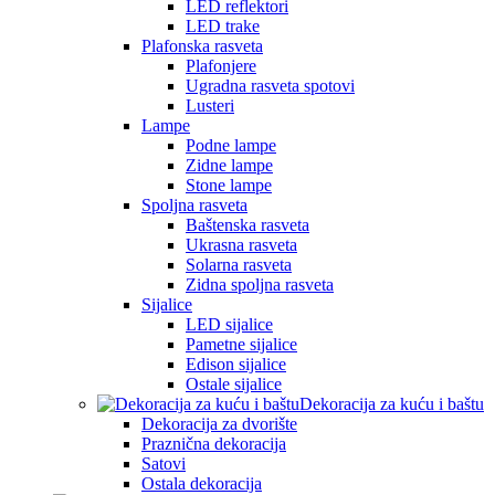
LED reflektori
LED trake
Plafonska rasveta
Plafonjere
Ugradna rasveta spotovi
Lusteri
Lampe
Podne lampe
Zidne lampe
Stone lampe
Spoljna rasveta
Baštenska rasveta
Ukrasna rasveta
Solarna rasveta
Zidna spoljna rasveta
Sijalice
LED sijalice
Pametne sijalice
Edison sijalice
Ostale sijalice
Dekoracija za kuću i baštu
Dekoracija za dvorište
Praznična dekoracija
Satovi
Ostala dekoracija