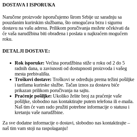
DOSTAVA I ISPORUKA
Naručene proizvode isporučujemo širom Srbije uz saradnju sa
pouzdanim kurirskim službama, što omogućava brzu i sigurnu
dostavu na vašu adresu. Prilikom poručivanja možete očekivati da
će vaša narudžbina biti obrađena i poslata u najkraćem mogućem
roku.
DETALJI DOSTAVE:
Rok isporuke:
Većina porudžbina stiže u roku od 2 do 5
radnih dana, u zavisnosti od dostupnosti proizvoda i vašeg
mesta prebivališta.
Troškovi dostave:
Troškovi se određuju prema težini pošiljke
i tarifama kurirske službe. Tačan iznos za dostavu biće
prikazan prilikom poručivanja na sajtu.
Praćenje pošiljke:
Ukoliko želite broj za praćenje vaše
pošiljke, slobodno nas kontaktirajte putem telefona ili e-maila.
Naš tim će vam rado pružiti potrebne informacije o statusu i
kretanju vaše narudžbine.
Za sve dodatne informacije o dostavi, slobodno nas kontaktirajte –
naš tim vam stoji na raspolaganju!