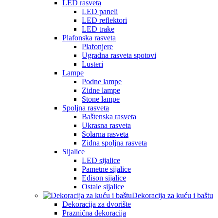
LED rasveta
LED paneli
LED reflektori
LED trake
Plafonska rasveta
Plafonjere
Ugradna rasveta spotovi
Lusteri
Lampe
Podne lampe
Zidne lampe
Stone lampe
Spoljna rasveta
Baštenska rasveta
Ukrasna rasveta
Solarna rasveta
Zidna spoljna rasveta
Sijalice
LED sijalice
Pametne sijalice
Edison sijalice
Ostale sijalice
Dekoracija za kuću i baštu
Dekoracija za dvorište
Praznična dekoracija