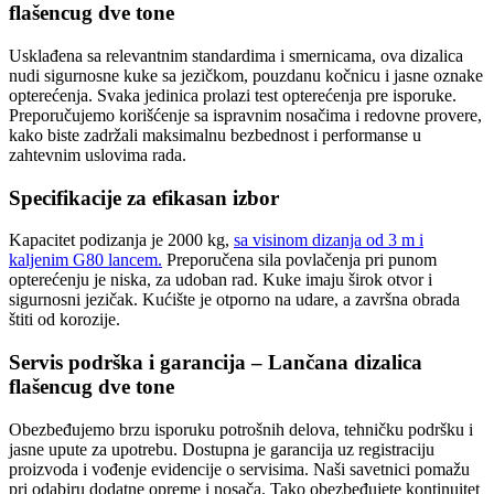
flašencug dve tone
Usklađena sa relevantnim standardima i smernicama, ova dizalica
nudi sigurnosne kuke sa jezičkom, pouzdanu kočnicu i jasne oznake
opterećenja. Svaka jedinica prolazi test opterećenja pre isporuke.
Preporučujemo korišćenje sa ispravnim nosačima i redovne provere,
kako biste zadržali maksimalnu bezbednost i performanse u
zahtevnim uslovima rada.
Specifikacije za efikasan izbor
Kapacitet podizanja je 2000 kg,
sa visinom dizanja od 3 m i
kaljenim G80 lancem.
Preporučena sila povlačenja pri punom
opterećenju je niska, za udoban rad. Kuke imaju širok otvor i
sigurnosni jezičak. Kućište je otporno na udare, a završna obrada
štiti od korozije.
Servis podrška i garancija – Lančana dizalica
flašencug dve tone
Obezbeđujemo brzu isporuku potrošnih delova, tehničku podršku i
jasne upute za upotrebu. Dostupna je garancija uz registraciju
proizvoda i vođenje evidencije o servisima. Naši savetnici pomažu
pri odabiru dodatne opreme i nosača. Tako obezbeđujete kontinuitet