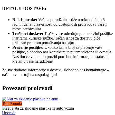
DETALJI DOSTAVE:
Rok isporuke:
Većina porudžbina stiže u roku od 2 do 5
radnih dana, u zavisnosti od dostupnosti proizvoda i vašeg
mesta prebivališta.
Troškovi dostave:
Troškovi se određuju prema težini pošiljke
i tarifama kurirske službe. Tačan iznos za dostavu biće
prikazan prilikom poručivanja na sajtu.
Praćenje pošiljke:
Ukoliko želite broj za praćenje vaše
pošiljke, slobodno nas kontaktirajte putem telefona ili e-maila.
Naš tim će vam rado pružiti potrebne informacije o statusu i
kretanju vaše narudžbine.
Za sve dodatne informacije o dostavi, slobodno nas kontaktirajte –
naš tim vam stoji na raspolaganju!
Povezani proizvodi
Top Ponuda
Uporedi