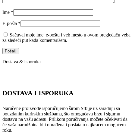
Ime
*
E-pošta
*
Sačuvaj moje ime, e-poštu i veb mesto u ovom pregledaču veba
za sledeći put kada komentarišem.
Dostava & Isporuka
DOSTAVA I ISPORUKA
Naručene proizvode isporučujemo širom Srbije uz saradnju sa
pouzdanim kurirskim službama, što omogućava brzu i sigurnu
dostavu na vašu adresu. Prilikom poručivanja možete očekivati da
će vaša narudžbina biti obrađena i poslata u najkraćem mogućem
roku.