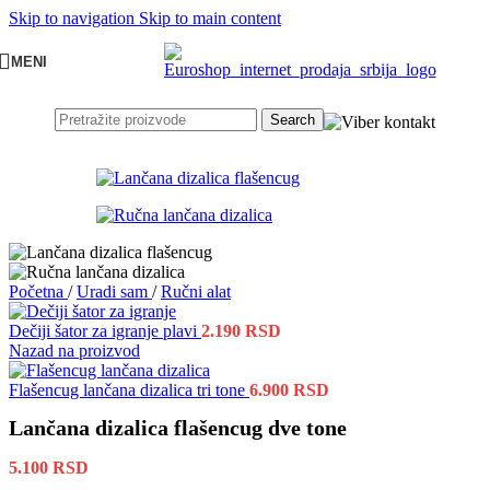
Skip to navigation
Skip to main content
MENI
Search
Početna
/
Uradi sam
/
Ručni alat
Dečiji šator za igranje plavi
2.190
RSD
Nazad na proizvod
Flašencug lančana dizalica tri tone
6.900
RSD
Lančana dizalica flašencug dve tone
5.100
RSD