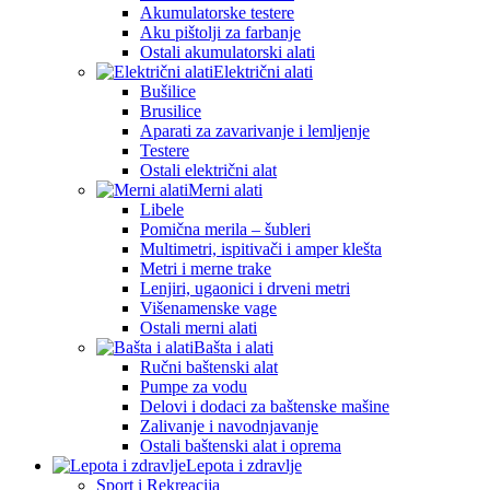
Akumulatorske testere
Aku pištolji za farbanje
Ostali akumulatorski alati
Električni alati
Bušilice
Brusilice
Aparati za zavarivanje i lemljenje
Testere
Ostali električni alat
Merni alati
Libele
Pomična merila – šubleri
Multimetri, ispitivači i amper klešta
Metri i merne trake
Lenjiri, ugaonici i drveni metri
Višenamenske vage
Ostali merni alati
Bašta i alati
Ručni baštenski alat
Pumpe za vodu
Delovi i dodaci za baštenske mašine
Zalivanje i navodnjavanje
Ostali baštenski alat i oprema
Lepota i zdravlje
Sport i Rekreacija