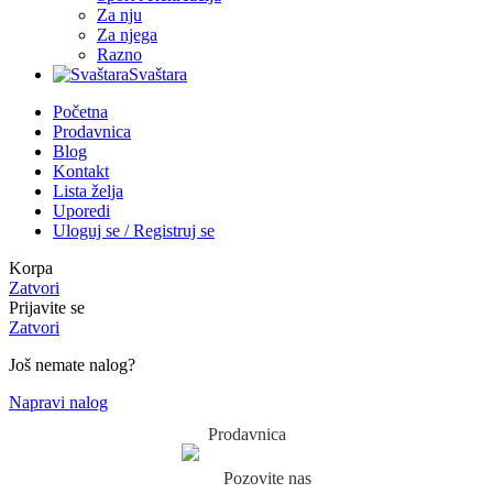
Za nju
Za njega
Razno
Svaštara
Početna
Prodavnica
Blog
Kontakt
Lista želja
Uporedi
Uloguj se / Registruj se
Korpa
Zatvori
Prijavite se
Zatvori
Još nemate nalog?
Napravi nalog
Prodavnica
Pozovite nas