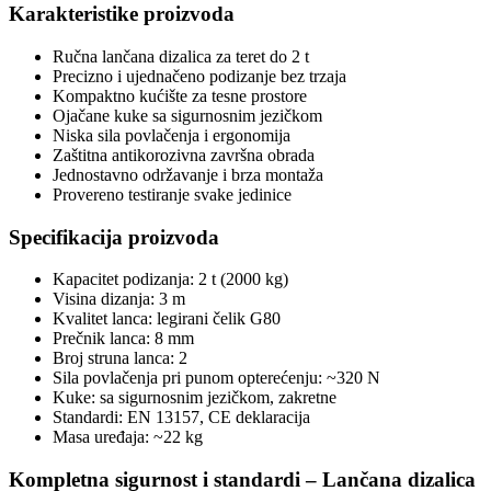
Karakteristike proizvoda
Ručna lančana dizalica za teret do 2 t
Precizno i ujednačeno podizanje bez trzaja
Kompaktno kućište za tesne prostore
Ojačane kuke sa sigurnosnim jezičkom
Niska sila povlačenja i ergonomija
Zaštitna antikorozivna završna obrada
Jednostavno održavanje i brza montaža
Provereno testiranje svake jedinice
Specifikacija proizvoda
Kapacitet podizanja: 2 t (2000 kg)
Visina dizanja: 3 m
Kvalitet lanca: legirani čelik G80
Prečnik lanca: 8 mm
Broj struna lanca: 2
Sila povlačenja pri punom opterećenju: ~320 N
Kuke: sa sigurnosnim jezičkom, zakretne
Standardi: EN 13157, CE deklaracija
Masa uređaja: ~22 kg
Kompletna sigurnost i standardi – Lančana dizalica