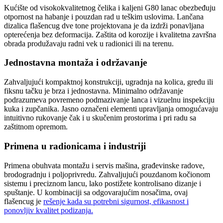
Kućište od visokokvalitetnog čelika i kaljeni G80 lanac obezbeđuju
otpornost na habanje i pouzdan rad u teškim uslovima. Lančana
dizalica flašencug dve tone projektovana je da izdrži ponavljana
opterećenja bez deformacija. Zaštita od korozije i kvalitetna završna
obrada produžavaju radni vek u radionici ili na terenu.
Jednostavna montaža i održavanje
Zahvaljujući kompaktnoj konstrukciji, ugradnja na kolica, gredu ili
fiksnu tačku je brza i jednostavna. Minimalno održavanje
podrazumeva povremeno podmazivanje lanca i vizuelnu inspekciju
kuka i zupčanika. Jasno označeni elementi upravljanja omogućavaju
intuitivno rukovanje čak i u skučenim prostorima i pri radu sa
zaštitnom opremom.
Primena u radionicama i industriji
Primena obuhvata montažu i servis mašina, građevinske radove,
brodogradnju i poljoprivredu. Zahvaljujući pouzdanom kočionom
sistemu i preciznom lancu, lako postižete kontrolisano dizanje i
spuštanje. U kombinaciji sa odgovarajućim nosačima, ovaj
flašencug je
rešenje kada su potrebni sigurnost, efikasnost i
ponovljiv kvalitet podizanja.