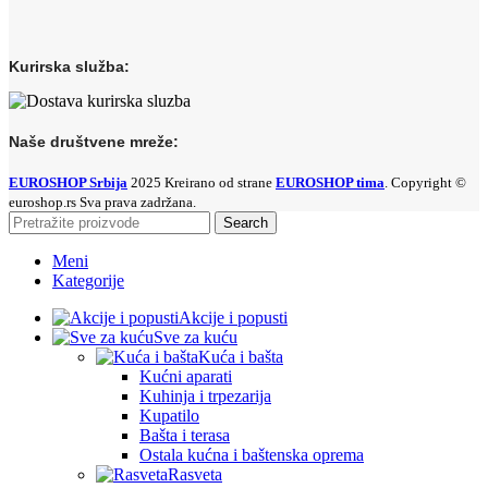
Kurirska služba:
Naše društvene mreže:
EUROSHOP Srbija
2025 Kreirano od strane
EUROSHOP tima
. Copyright ©
euroshop.rs Sva prava zadržana.
Search
Meni
Kategorije
Akcije i popusti
Sve za kuću
Kuća i bašta
Kućni aparati
Kuhinja i trpezarija
Kupatilo
Bašta i terasa
Ostala kućna i baštenska oprema
Rasveta