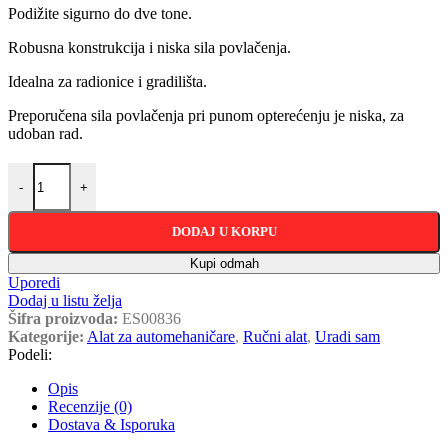
Podižite sigurno do dve tone.
Robusna konstrukcija i niska sila povlačenja.
Idealna za radionice i gradilišta.
Preporučena sila povlačenja pri punom opterećenju je niska, za
udoban rad.
Lančana dizalica flašencug dve tone količina
-
+
DODAJ U KORPU
Kupi odmah
Uporedi
Dodaj u listu želja
Šifra proizvoda:
ES00836
Kategorije:
Alat za automehaničare
,
Ručni alat
,
Uradi sam
Podeli:
Opis
Recenzije (0)
Dostava & Isporuka