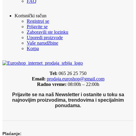
FAQ
Korisnički račun
Registruj se
Prijavite se
Zaboravili ste lozinku
Uporedi proizvode
Vaše narudžbine
Korpa
Tel:
065 26 25 750
Email:
prodaja.euroshop@gmail.com
Radno vreme:
08:00h – 22:00h
Prijavite se na naš Newsletter i ostanite u toku sa
najnovijim proizvodima, trendovima i specijalnim
ponudama.
Plaćanje: