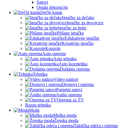
Satovi
Ostala dekoracija
Dečiji kutak
Igračke za dečake
Igračke za devojcice
Igračke za bebe
Plišane igračke
Edukativne igračke
Kreativne igračke
Konzole
Auto oprema
Auto tehnika
Auto kozmetika
Dodatna oprema
Tehnika
Video nadzor
Dronovi i oprema
Pametni satovi
Audio oprema
Oprema za TV
Razna tehnika
Moda
Muška moda
Ženska moda
Taktička odeća i oprema