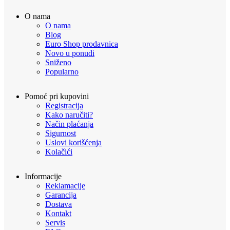
O nama
O nama
Blog
Euro Shop prodavnica
Novo u ponudi
Sniženo
Popularno
Pomoć pri kupovini
Registracija
Kako naručiti?
Način plaćanja
Sigurnost
Uslovi korišćenja
Kolačići
Informacije
Reklamacije
Garancija
Dostava
Kontakt
Servis