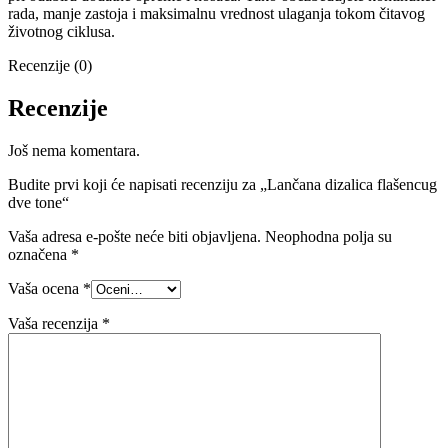
rada, manje zastoja i maksimalnu vrednost ulaganja tokom čitavog
životnog ciklusa.
Recenzije (0)
Recenzije
Još nema komentara.
Budite prvi koji će napisati recenziju za „Lančana dizalica flašencug
dve tone“
Vaša adresa e-pošte neće biti objavljena.
Neophodna polja su
označena
*
Vaša ocena
*
Vaša recenzija
*