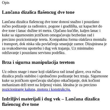
Opis
Lančana dizalica flašencug dve tone
Lančana dizalica flašencug dve tone donosi snažno i pouzdano
ručno podizanje za radionice, pogone i gradilišta, uz kapacitet do
dve tone i lanac dužine tri metra. Ojačano kućište, kaljen lanac i
kuke sa sigurnosnim jezičkom omogućavaju bezbedan rad i
precizno pozicioniranje tereta. Kompaktna forma olakšava montažu
i transport, dok niska sila povlačenja smanjuje zamor. Dizajnirana je
za svakodnevnu upotrebu i dug vek trajanja. Uz minimalno
održavanje i pouzdanu servisnu podršku.
Brza i sigurna manipulacija teretom
Uz odnos snage i mase koji olakšava rad iznad glave, ova ručna
dizalica pruža stabilno i ujednačeno podizanje bez trzaja. Sigurnosne
kuke sa jezičkom sprečavaju slučajno otkačinjanje, dok kočioni
mehanizam drži teret na željenoj visini. Idealna je za precizno
pozicioniranje kalupa, motora i konstrukcija.
Izdržljivi materijali i dug vek – Lančana dizalica
flašencug dve tone