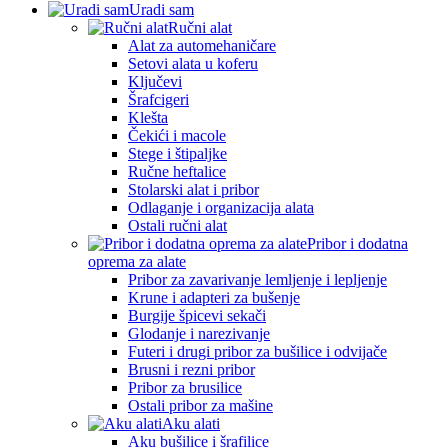
Uradi sam
Ručni alat
Alat za automehaničare
Setovi alata u koferu
Ključevi
Šrafcigeri
Klešta
Čekići i macole
Stege i štipaljke
Ručne heftalice
Stolarski alat i pribor
Odlaganje i organizacija alata
Ostali ručni alat
Pribor i dodatna
oprema za alate
Pribor za zavarivanje lemljenje i lepljenje
Krune i adapteri za bušenje
Burgije špicevi sekači
Glodanje i narezivanje
Futeri i drugi pribor za bušilice i odvijače
Brusni i rezni pribor
Pribor za brusilice
Ostali pribor za mašine
Aku alati
Aku bušilice i šrafilice