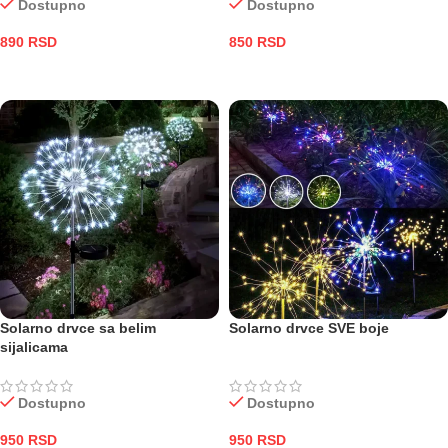
Dostupno
Dostupno
890
RSD
850
RSD
DODAJ U KORPU
DODAJ U KORPU
Solarno drvce sa belim
Solarno drvce SVE boje
sijalicama
Dostupno
Dostupno
950
RSD
950
RSD