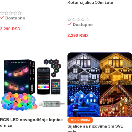
Kotur sijalica 50m žute
Dostupno
Dostupno
2.290
RSD
2.290
RSD
DODAJ U KORPU
DODAJ U KORPU
RGB LED novogodišnje loptice
TOP PONUDA
u nizu
Sijalice sa nizovima 3m SVE
boje