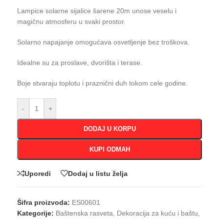
Lampice solarne sijalice šarene 20m unose veselu i
magičnu atmosferu u svaki prostor.
Solarno napajanje omogućava osvetljenje bez troškova.
Idealne su za proslave, dvorišta i terase.
Boje stvaraju toplotu i praznični duh tokom cele godine.
-
+
DODAJ U KORPU
KUPI ODMAH
Uporedi
Dodaj u listu želja
Šifra proizvoda:
ES00601
Kategorije:
Baštenska rasveta
,
Dekoracija za kuću i baštu
,