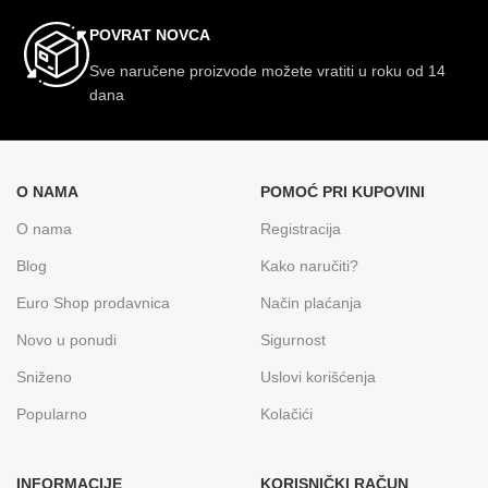
POVRAT NOVCA
Sve naručene proizvode možete vratiti u roku od 14
dana
O NAMA
POMOĆ PRI KUPOVINI
O nama
Registracija
Blog
Kako naručiti?
Euro Shop prodavnica
Način plaćanja
Novo u ponudi
Sigurnost
Sniženo
Uslovi korišćenja
Popularno
Kolačići
INFORMACIJE
KORISNIČKI RAČUN