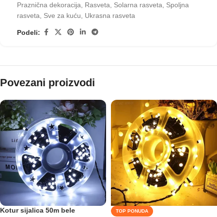
Praznična dekoracija
,
Rasveta
,
Solarna rasveta
,
Spoljna
rasveta
,
Sve za kuću
,
Ukrasna rasveta
Podeli:
Povezani proizvodi
Kotur sijalica 50m bele
TOP PONUDA