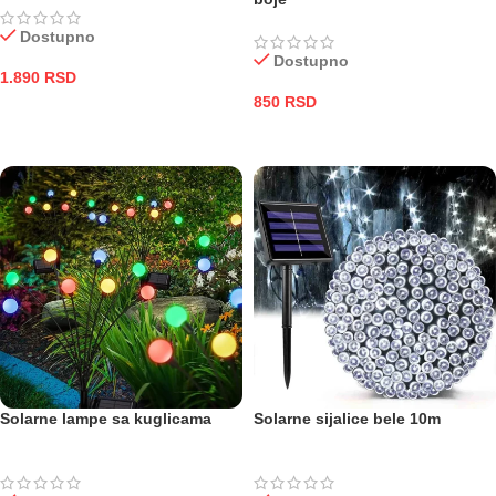
Dostupno
Dostupno
1.890
RSD
850
RSD
DODAJ U KORPU
ODABERITE OPCIJE
Solarne lampe sa kuglicama
Solarne sijalice bele 10m