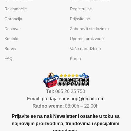
Reklamacije
Registruj se
Garancija
Prijavite se
Dostava
Zaboravili ste lozinku
Kontakt
Uporedi proizvode
Servis
Vaše narudžbine
FAQ
Korpa
Tel:
065 26 25 750
Email:
prodaja.euroshop@gmail.com
Radno vreme:
08:00h – 22:00h
Prijavite se na naš Newsletter i ostanite u toku sa
najnovijim proizvodima, trendovima i specijalnim
ponudama.