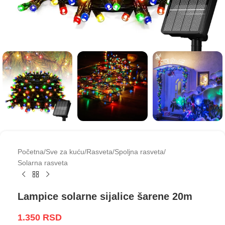
Početna
/
Sve za kuću
/
Rasveta
/
Spoljna rasveta
/
Solarna rasveta
Lampice solarne sijalice šarene 20m
1.350
RSD