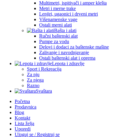
Multimetri, ispitivači i amper klešta
Metri i merne trake
Lenjiri, ugaonici i drveni metri
Višenamenske vage
Ostali merni alati
Bašta i alati
Ručni baštenski alat
Pumpe za vodu
Delovi i dodaci za baštenske mašine
Zalivanje i navodnjavanje
Ostali baštenski alat i oprema
Lepota i zdravlje
Sport i Rekreacija
Za nju
Za njega
Razno
Svaštara
Početna
Prodavnica
Blog
Kontakt
Lista želja
Uporedi
Uloguj se / Registruj se