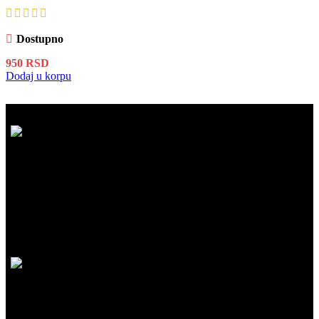
Dostupno
950
RSD
Dodaj u korpu
BESPLATNA ISPORUKA
Besplatna dostava za kupovinu iznad 5.999 RSD na našem sajtu!