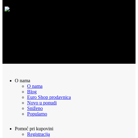
POVRAT NOVCA
Sve naručene proizvode možete vratiti u roku od 14 dana
O nama
O nama
Blog
Euro Shop prodavnica
Novo u ponudi
Sniženo
Popularno
Pomoć pri kupovini
Registracija