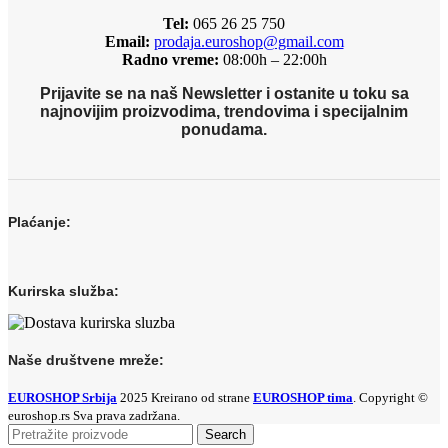
Tel:
065 26 25 750
Email:
prodaja.euroshop@gmail.com
Radno vreme:
08:00h – 22:00h
Prijavite se na naš Newsletter i ostanite u toku sa
najnovijim proizvodima, trendovima i specijalnim
ponudama.
Plaćanje:
Kurirska služba:
Naše društvene mreže:
EUROSHOP Srbija
2025 Kreirano od strane
EUROSHOP tima
. Copyright ©
euroshop.rs Sva prava zadržana.
Search