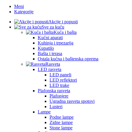
Meni
Kategorije
Akcije i popusti
Sve za kuću
Kuća i bašta
Kućni aparati
Kuhinja i trpezarija
Kupatilo
Bašta i terasa
Ostala kućna i baštenska oprema
Rasveta
LED rasveta
LED paneli
LED reflektori
LED trake
Plafonska rasveta
Plafonjere
Ugradna rasveta spotovi
Lusteri
Lampe
Podne lampe
Zidne lampe
Stone lampe