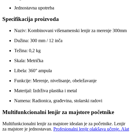
Jednostavna upotreba
Specifikacija proizvoda
Naziv: Kombinovani višenamenski lenjir za merenje 300mm
Dužina: 300 mm / 12 inča
Težina: 0,2 kg
Skala: Metrička
Libela: 360° ampula
Funkcije: Merenje, nivelisanje, obeležavanje
Materijal: Izdrživa plastika i metal
Namena: Radionica, građevina, stolarski radovi
Multifunkcionalni lenjir za majstore početnike
Multifunkcionalni lenjir za majstore idealan je za početnike. Lenjir
za majstore je jednostavan.
Profesionalni lenjir olakšava učenje. Alat