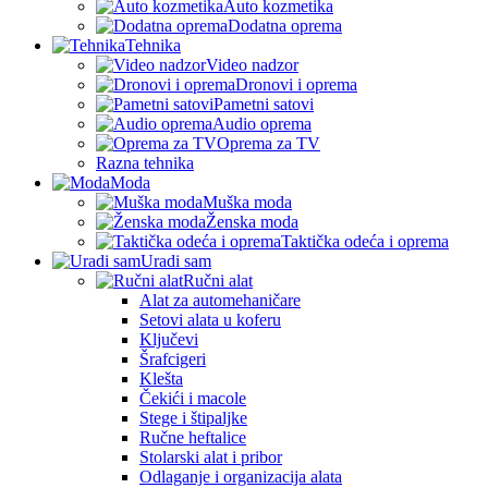
Auto kozmetika
Dodatna oprema
Tehnika
Video nadzor
Dronovi i oprema
Pametni satovi
Audio oprema
Oprema za TV
Razna tehnika
Moda
Muška moda
Ženska moda
Taktička odeća i oprema
Uradi sam
Ručni alat
Alat za automehaničare
Setovi alata u koferu
Ključevi
Šrafcigeri
Klešta
Čekići i macole
Stege i štipaljke
Ručne heftalice
Stolarski alat i pribor
Odlaganje i organizacija alata