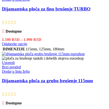
Dijamantska ploča za fino brušenje TURBO
Dostupno
Raspon
1.100
RSD
–
1.990
RSD
Ovaj
cena:
Odaberite opcije
proizvod
od
DIMENZIJE
115mm
,
125mm
,
180mm
ima
1.100 RSD
više
do
varijanti.
1.990 RSD
Uporedi
Opcije
Brzi pregled
mogu
Dodaj u listu želja
biti
izabrane
Dijamantska ploča za grubo brušenje 115mm
na
stranici
proizvoda.
Dostupno