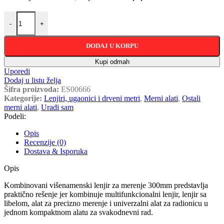
Kombinovani višenamenski lenjir za merenje 300mm količina
-
+
DODAJ U KORPU
Kupi odmah
Uporedi
Dodaj u listu želja
Šifra proizvoda:
ES00666
Kategorije:
Lenjiri, ugaonici i drveni metri
,
Merni alati
,
Ostali
merni alati
,
Uradi sam
Podeli:
Opis
Recenzije (0)
Dostava & Isporuka
Opis
Kombinovani višenamenski lenjir za merenje 300mm predstavlja
praktično rešenje jer kombinuje multifunkcionalni lenjir, lenjir sa
libelom, alat za precizno merenje i univerzalni alat za radionicu u
jednom kompaktnom alatu za svakodnevni rad.