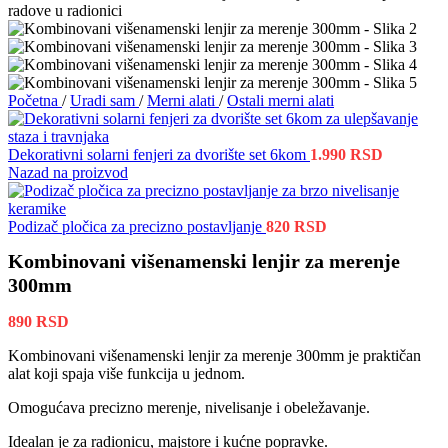
Početna
/
Uradi sam
/
Merni alati
/
Ostali merni alati
Dekorativni solarni fenjeri za dvorište set 6kom
1.990
RSD
Nazad na proizvod
Podizač pločica za precizno postavljanje
820
RSD
Kombinovani višenamenski lenjir za merenje
300mm
890
RSD
Kombinovani višenamenski lenjir za merenje 300mm je praktičan
alat koji spaja više funkcija u jednom.
Omogućava precizno merenje, nivelisanje i obeležavanje.
Idealan je za radionicu, majstore i kućne popravke.