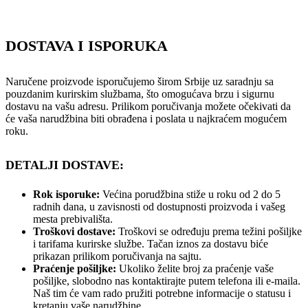
DOSTAVA I ISPORUKA
Naručene proizvode isporučujemo širom Srbije uz saradnju sa
pouzdanim kurirskim službama, što omogućava brzu i sigurnu
dostavu na vašu adresu. Prilikom poručivanja možete očekivati da
će vaša narudžbina biti obrađena i poslata u najkraćem mogućem
roku.
DETALJI DOSTAVE:
Rok isporuke:
Većina porudžbina stiže u roku od 2 do 5
radnih dana, u zavisnosti od dostupnosti proizvoda i vašeg
mesta prebivališta.
Troškovi dostave:
Troškovi se određuju prema težini pošiljke
i tarifama kurirske službe. Tačan iznos za dostavu biće
prikazan prilikom poručivanja na sajtu.
Praćenje pošiljke:
Ukoliko želite broj za praćenje vaše
pošiljke, slobodno nas kontaktirajte putem telefona ili e-maila.
Naš tim će vam rado pružiti potrebne informacije o statusu i
kretanju vaše narudžbine.