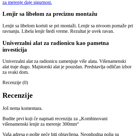
za merenje daje sigurnost.
Lenjir sa libelom za preciznu montažu
Lenjir sa libelom koristi se pri montaži. Lenjir sa nivoom pomaže pri
ravnanju. Libela lenjir štedi vreme. Rezultat je uvek ravan.
Univerzalni alat za radionicu kao pametna
investicija
Univerzalni alat za radionicu zamenjuje više alata. Višenamenski
alat traje dugo. Majstorski alat je pouzdan. Predstavlja odličan izbor
za svaki dom.
Recenzije (0)
Recenzije
Još nema komentara.
Budite prvi koji će napisati recenziju za „Kombinovani
višenamenski lenjir za merenje 300mm“
Vaša adresa e-pošte neće biti objavljena.
Neophodna polja su