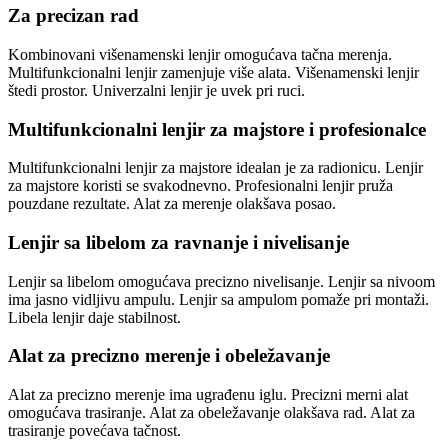
Za precizan rad
Kombinovani višenamenski lenjir omogućava tačna merenja.
Multifunkcionalni lenjir zamenjuje više alata. Višenamenski lenjir
štedi prostor. Univerzalni lenjir je uvek pri ruci.
Multifunkcionalni lenjir za majstore i profesionalce
Multifunkcionalni lenjir za majstore idealan je za radionicu. Lenjir
za majstore koristi se svakodnevno. Profesionalni lenjir pruža
pouzdane rezultate. Alat za merenje olakšava posao.
Lenjir sa libelom za ravnanje i nivelisanje
Lenjir sa libelom omogućava precizno nivelisanje. Lenjir sa nivoom
ima jasno vidljivu ampulu. Lenjir sa ampulom pomaže pri montaži.
Libela lenjir daje stabilnost.
Alat za precizno merenje i obeležavanje
Alat za precizno merenje ima ugrađenu iglu. Precizni merni alat
omogućava trasiranje. Alat za obeležavanje olakšava rad. Alat za
trasiranje povećava tačnost.