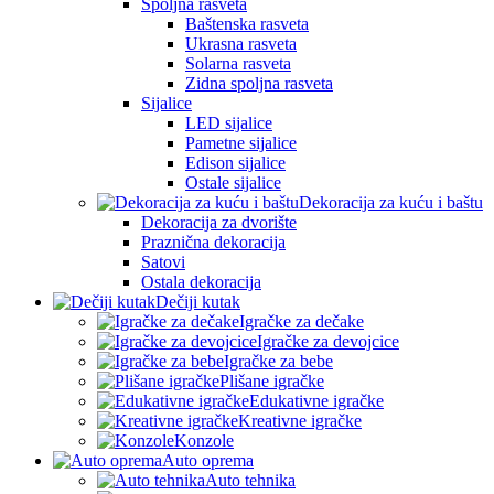
Spoljna rasveta
Baštenska rasveta
Ukrasna rasveta
Solarna rasveta
Zidna spoljna rasveta
Sijalice
LED sijalice
Pametne sijalice
Edison sijalice
Ostale sijalice
Dekoracija za kuću i baštu
Dekoracija za dvorište
Praznična dekoracija
Satovi
Ostala dekoracija
Dečiji kutak
Igračke za dečake
Igračke za devojcice
Igračke za bebe
Plišane igračke
Edukativne igračke
Kreativne igračke
Konzole
Auto oprema
Auto tehnika