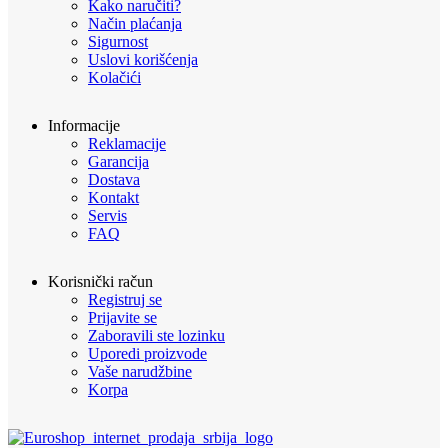
Kako naručiti?
Način plaćanja
Sigurnost
Uslovi korišćenja
Kolačići
Informacije
Reklamacije
Garancija
Dostava
Kontakt
Servis
FAQ
Korisnički račun
Registruj se
Prijavite se
Zaboravili ste lozinku
Uporedi proizvode
Vaše narudžbine
Korpa