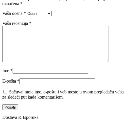
označena
*
Vaša ocena
*
Vaša recenzija
*
Ime
*
E-pošta
*
Sačuvaj moje ime, e-poštu i veb mesto u ovom pregledaču veba
za sledeći put kada komentarišem.
Dostava & Isporuka