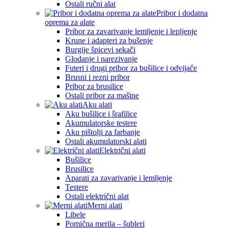
Ostali ručni alat
Pribor i dodatna
oprema za alate
Pribor za zavarivanje lemljenje i lepljenje
Krune i adapteri za bušenje
Burgije špicevi sekači
Glodanje i narezivanje
Futeri i drugi pribor za bušilice i odvijače
Brusni i rezni pribor
Pribor za brusilice
Ostali pribor za mašine
Aku alati
Aku bušilice i šrafilice
Akumulatorske testere
Aku pištolji za farbanje
Ostali akumulatorski alati
Električni alati
Bušilice
Brusilice
Aparati za zavarivanje i lemljenje
Testere
Ostali električni alat
Merni alati
Libele
Pomična merila – šubleri