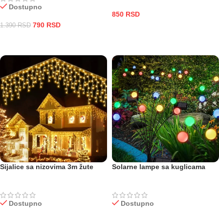
Dostupno
850
RSD
790
RSD
1.390
RSD
ODABERITE OPCIJE
DODAJ U KORPU
Sijalice sa nizovima 3m žute
Solarne lampe sa kuglicama
Dostupno
Dostupno