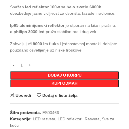
Snažan
led reflektor 100w
sa
belo svetlo 6000k
obezbeđuje jasnu vidljivost za dvorišta, fasade i radionice.
Ip65 aluminijumski reflektor
je otporan na kišu i prašinu,
a
philips 3030 led
pruža stabilan rad i dug vek.
Zahvaljujući
9000 lm fluks
i jednostavnoj montaži, dobijate
pouzdano osvetljenje uz niske troškove.
DODAJ U KORPU
KUPI ODMAH
Uporedi
Dodaj u listu želja
Šifra proizvoda:
ES00466
Kategorije:
LED rasveta
,
LED reflektori
,
Rasveta
,
Sve za
kuću