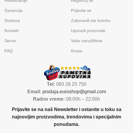
Reklamacije
Registruj se
Garancija
Prijavite se
Dostava
Zaboravili ste lozinku
Kontakt
Uporedi proizvode
Servis
Vaše narudžbine
FAQ
Korpa
Tel:
065 26 25 750
Email:
prodaja.euroshop@gmail.com
Radno vreme:
08:00h – 22:00h
Prijavite se na naš Newsletter i ostanite u toku sa
najnovijim proizvodima, trendovima i specijalnim
ponudama.