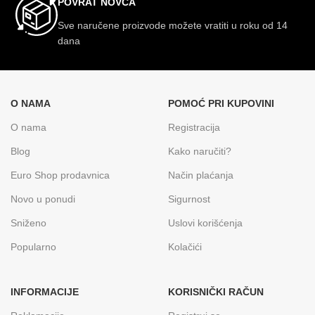
POVRAT NOVCA
Sve naručene proizvode možete vratiti u roku od 14
dana
O NAMA
POMOĆ PRI KUPOVINI
O nama
Registracija
Blog
Kako naručiti?
Euro Shop prodavnica
Način plaćanja
Novo u ponudi
Sigurnost
Sniženo
Uslovi korišćenja
Popularno
Kolačići
INFORMACIJE
KORISNIČKI RAČUN