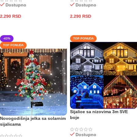
Dostupno
Dostupno
2.290
RSD
2.290
RSD
DODAJ U KORPU
DODAJ U KORPU
-43%
TOP PONUDA
TOP PONUDA
Sijalice sa nizovima 3m SVE
boje
Novogodišnja jelka sa solarnim
sijalicama
Dostupno