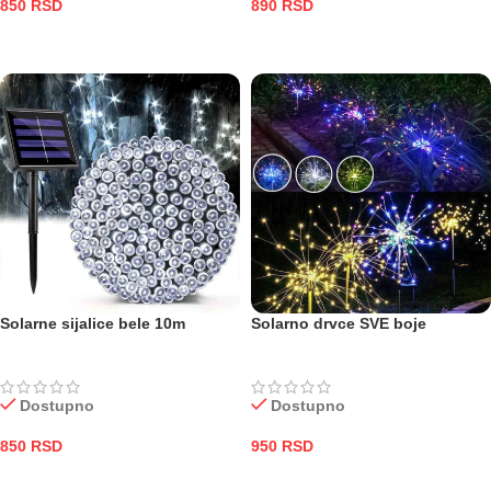
850
RSD
890
RSD
DODAJ U KORPU
DODAJ U KORPU
Solarne sijalice bele 10m
Solarno drvce SVE boje
Dostupno
Dostupno
850
RSD
950
RSD
DODAJ U KORPU
ODABERITE OPCIJE