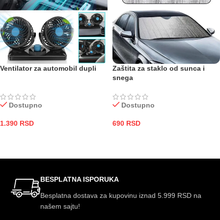
Ventilator za automobil dupli
Zaštita za staklo od sunca i
snega
Dostupno
Dostupno
1.390
RSD
690
RSD
DODAJ U KORPU
DODAJ U KORPU
BESPLATNA ISPORUKA
Besplatna dostava za kupovinu iznad 5.999 RSD na
našem sajtu!