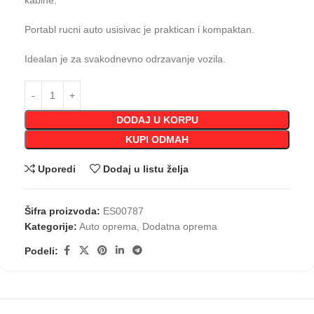
kabine.
Portabl rucni auto usisivac je praktican i kompaktan.
Idealan je za svakodnevno odrzavanje vozila.
DODAJ U KORPU
KUPI ODMAH
Uporedi
Dodaj u listu želja
Šifra proizvoda:
ES00787
Kategorije:
Auto oprema
,
Dodatna oprema
Podeli: