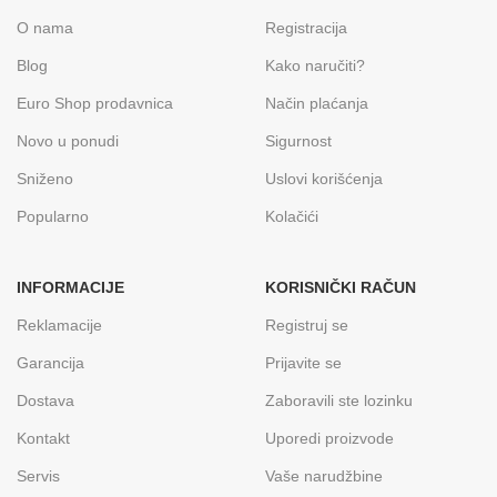
O nama
Registracija
Blog
Kako naručiti?
Euro Shop prodavnica
Način plaćanja
Novo u ponudi
Sigurnost
Sniženo
Uslovi korišćenja
Popularno
Kolačići
INFORMACIJE
KORISNIČKI RAČUN
Reklamacije
Registruj se
Garancija
Prijavite se
Dostava
Zaboravili ste lozinku
Kontakt
Uporedi proizvode
Servis
Vaše narudžbine