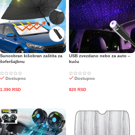
Suncobran kišobran zaštita za
USB zvezdano nebo za auto –
šoferšajbnu
kuću
Dostupno
Dostupno
1.390
RSD
820
RSD
DODAJ U KORPU
DODAJ U KORPU