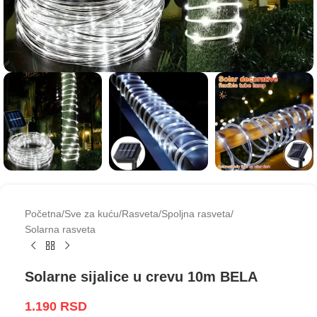
Početna
/
Sve za kuću
/
Rasveta
/
Spoljna rasveta
/
Solarna rasveta
Solarne sijalice u crevu 10m BELA
1.190
RSD