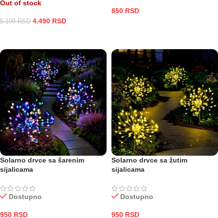
Out of stock
850
RSD
4.490
RSD
5.100
RSD
DODAJ U KORPU
PROČITAJTE JOŠ
Solarno drvce sa šarenim
Solarno drvce sa žutim
sijalicama
sijalicama
Dostupno
Dostupno
950
RSD
950
RSD