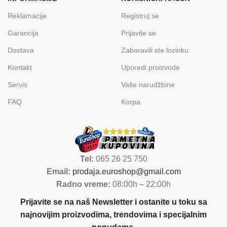
Reklamacije
Registruj se
Garancija
Prijavite se
Dostava
Zaboravili ste lozinku
Kontakt
Uporedi proizvode
Servis
Vaše narudžbine
FAQ
Korpa
Tel:
065 26 25 750
Email:
prodaja.euroshop@gmail.com
Radno vreme:
08:00h – 22:00h
Prijavite se na naš Newsletter i ostanite u toku sa
najnovijim proizvodima, trendovima i specijalnim