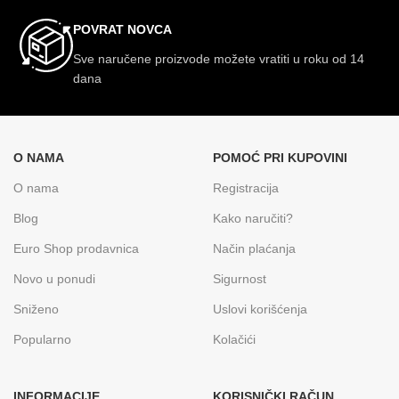
POVRAT NOVCA
Sve naručene proizvode možete vratiti u roku od 14
dana
O NAMA
POMOĆ PRI KUPOVINI
O nama
Registracija
Blog
Kako naručiti?
Euro Shop prodavnica
Način plaćanja
Novo u ponudi
Sigurnost
Sniženo
Uslovi korišćenja
Popularno
Kolačići
INFORMACIJE
KORISNIČKI RAČUN