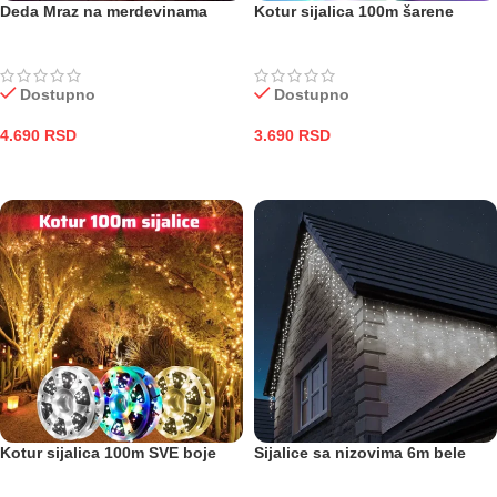
Deda Mraz na merdevinama
Kotur sijalica 100m šarene
Dostupno
Dostupno
4.690
RSD
3.690
RSD
DODAJ U KORPU
DODAJ U KORPU
Kotur sijalica 100m SVE boje
Sijalice sa nizovima 6m bele