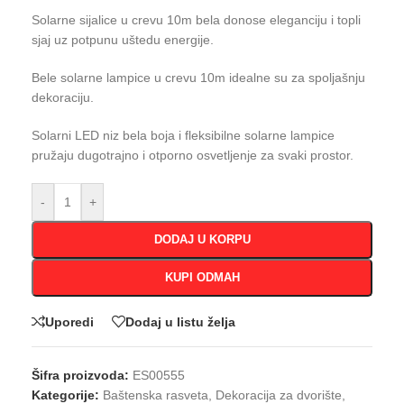
Solarne sijalice u crevu 10m bela donose eleganciju i topli
sjaj uz potpunu uštedu energije.
Bele solarne lampice u crevu 10m idealne su za spoljašnju
dekoraciju.
Solarni LED niz bela boja i fleksibilne solarne lampice
pružaju dugotrajno i otporno osvetljenje za svaki prostor.
-
+
DODAJ U KORPU
KUPI ODMAH
Uporedi
Dodaj u listu želja
Šifra proizvoda:
ES00555
Kategorije:
Baštenska rasveta
,
Dekoracija za dvorište
,