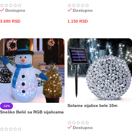
Dostupno
Dostupno
3.690
RSD
1.150
RSD
ODABERITE OPCIJE
DODAJ U KORPU
Solarne sijalice bele 10m
-12%
Sneško Belić sa RGB sijalicama
Dostupno