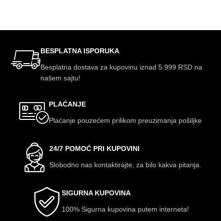
DODAJ U KORPU
DODAJ U KORPU
BESPLATNA ISPORUKA
Besplatna dostava za kupovinu iznad 5.999 RSD na
našem sajtu!
PLAĆANJE
Plaćanje pouzećem prilikom preuzimanja pošiljke
24/7 POMOĆ PRI KUPOVINI
Slobodno nas kontaktirajte, za bilo kakva pitanja.
SIGURNA KUPOVINA
100% Sigurna kupovina putem interneta!