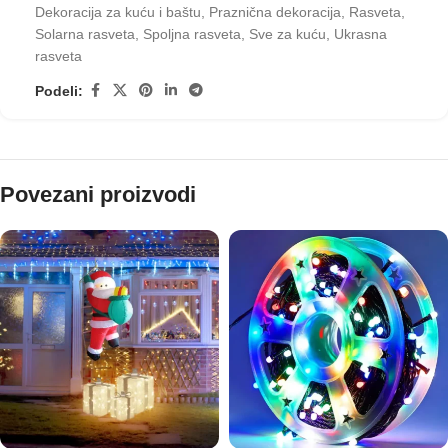
Dekoracija za kuću i baštu
,
Praznična dekoracija
,
Rasveta
,
Solarna rasveta
,
Spoljna rasveta
,
Sve za kuću
,
Ukrasna
rasveta
Podeli:
Povezani proizvodi