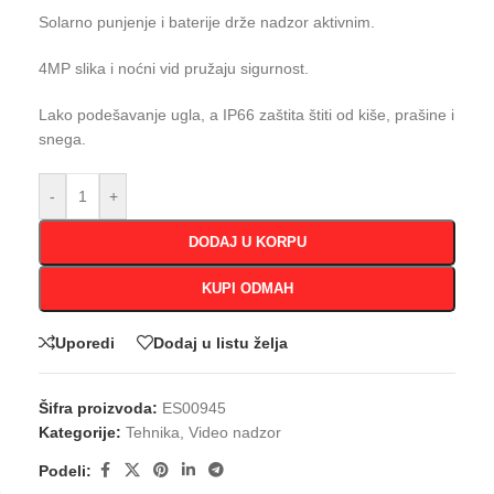
Solarno punjenje i baterije drže nadzor aktivnim.
4MP slika i noćni vid pružaju sigurnost.
Lako podešavanje ugla, a IP66 zaštita štiti od kiše, prašine i
snega.
-
+
DODAJ U KORPU
KUPI ODMAH
Uporedi
Dodaj u listu želja
Šifra proizvoda:
ES00945
Kategorije:
Tehnika
,
Video nadzor
Podeli: