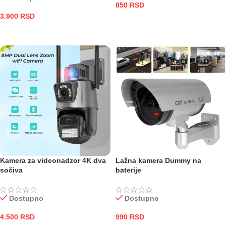
850
RSD
3.900
RSD
DODAJ U KORPU
DODAJ U KORPU
Kamera za videonadzor 4K dva
Lažna kamera Dummy na
sočiva
baterije
Dostupno
Dostupno
4.500
RSD
990
RSD