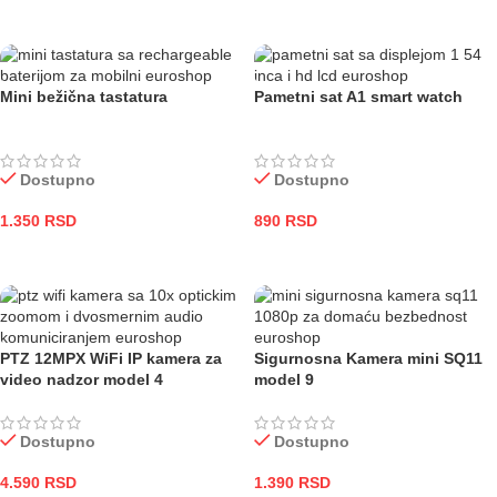
DODAJ U KORPU
DODAJ U KORPU
Mini bežična tastatura
Pametni sat A1 smart watch
Dostupno
Dostupno
1.350
RSD
890
RSD
DODAJ U KORPU
DODAJ U KORPU
PTZ 12MPX WiFi IP kamera za
Sigurnosna Kamera mini SQ11
video nadzor model 4
model 9
Dostupno
Dostupno
4.590
RSD
1.390
RSD