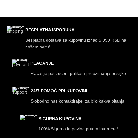
DODAJ U KORPU
DODAJ U KORPU
BESPLATNA ISPORUKA
Besplatna dostava za kupovinu iznad 5.999 RSD na
našem sajtu!
PLAĆANJE
Plaćanje pouzećem prilikom preuzimanja pošiljke
24/7 POMOĆ PRI KUPOVINI
Slobodno nas kontaktirajte, za bilo kakva pitanja.
SIGURNA KUPOVINA
100% Sigurna kupovina putem interneta!