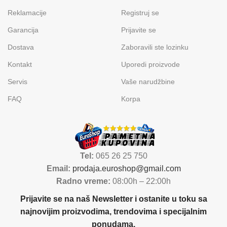
Reklamacije
Registruj se
Garancija
Prijavite se
Dostava
Zaboravili ste lozinku
Kontakt
Uporedi proizvode
Servis
Vaše narudžbine
FAQ
Korpa
Tel:
065 26 25 750
Email:
prodaja.euroshop@gmail.com
Radno vreme:
08:00h – 22:00h
Prijavite se na naš Newsletter i ostanite u toku sa
najnovijim proizvodima, trendovima i specijalnim
ponudama.