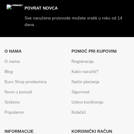
POVRAT NOVCA
Sve naručene proizvode možete vratiti u roku od 14
dana
O NAMA
POMOĆ PRI KUPOVINI
O nama
Registracija
Blog
Kako naručiti?
Euro Shop prodavnica
Način plaćanja
Novo u ponudi
Sigurnost
Sniženo
Uslovi korišćenja
Popularno
Kolačići
INFORMACIJE
KORISNIČKI RAČUN