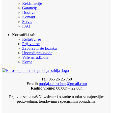
Reklamacije
Garancija
Dostava
Kontakt
Servis
FAQ
Korisnički račun
Registruj se
Prijavite se
Zaboravili ste lozinku
Uporedi proizvode
Vaše narudžbine
Korpa
Tel:
065 26 25 750
Email:
prodaja.euroshop@gmail.com
Radno vreme:
08:00h – 22:00h
Prijavite se na naš Newsletter i ostanite u toku sa najnovijim
proizvodima, trendovima i specijalnim ponudama.