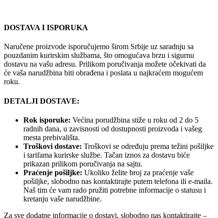
DOSTAVA I ISPORUKA
Naručene proizvode isporučujemo širom Srbije uz saradnju sa
pouzdanim kurirskim službama, što omogućava brzu i sigurnu
dostavu na vašu adresu. Prilikom poručivanja možete očekivati da
će vaša narudžbina biti obrađena i poslata u najkraćem mogućem
roku.
DETALJI DOSTAVE:
Rok isporuke:
Većina porudžbina stiže u roku od 2 do 5
radnih dana, u zavisnosti od dostupnosti proizvoda i vašeg
mesta prebivališta.
Troškovi dostave:
Troškovi se određuju prema težini pošiljke
i tarifama kurirske službe. Tačan iznos za dostavu biće
prikazan prilikom poručivanja na sajtu.
Praćenje pošiljke:
Ukoliko želite broj za praćenje vaše
pošiljke, slobodno nas kontaktirajte putem telefona ili e-maila.
Naš tim će vam rado pružiti potrebne informacije o statusu i
kretanju vaše narudžbine.
Za sve dodatne informacije o dostavi, slobodno nas kontaktirajte –