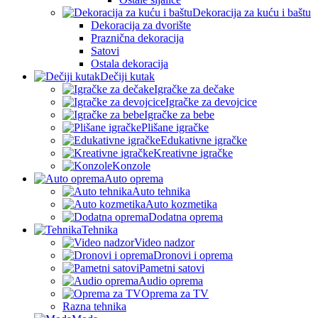
Dekoracija za kuću i baštu
Dekoracija za dvorište
Praznična dekoracija
Satovi
Ostala dekoracija
Dečiji kutak
Igračke za dečake
Igračke za devojcice
Igračke za bebe
Plišane igračke
Edukativne igračke
Kreativne igračke
Konzole
Auto oprema
Auto tehnika
Auto kozmetika
Dodatna oprema
Tehnika
Video nadzor
Dronovi i oprema
Pametni satovi
Audio oprema
Oprema za TV
Razna tehnika