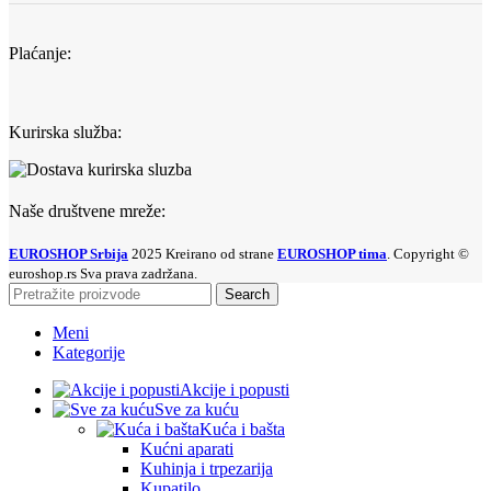
Plaćanje:
Kurirska služba:
Naše društvene mreže:
EUROSHOP Srbija
2025 Kreirano od strane
EUROSHOP tima
. Copyright ©
euroshop.rs Sva prava zadržana.
Search
Meni
Kategorije
Akcije i popusti
Sve za kuću
Kuća i bašta
Kućni aparati
Kuhinja i trpezarija
Kupatilo