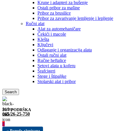
Krune i adapteri za bušenje
Ostali pribor za mašine
Pribor za brusilice
Pribor za zavarivanje lemljenje i lepljenje
Ručni alat
Alat za automehaničare
Čekići i macole
Klešta
Ključevi
Odlaganje i organizacija alata
Ostali ručni alat
Ručne heftalice
Setovi alata u koferu
Šrafcigeri
Stege i štipaljke
Stolarski alat i pribor
Search
24/7 PODRŠKA
065/26-25-750
0
Ponuda ažurirana