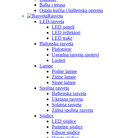
Bašta i terasa
Ostala kućna i baštenska oprema
Rasveta
LED rasveta
LED paneli
LED reflektori
LED trake
Plafonska rasveta
Plafonjere
Ugradna rasveta spotovi
Lusteri
Lampe
Podne lampe
Zidne lampe
Stone lampe
Spoljna rasveta
Baštenska rasveta
Ukrasna rasveta
Solarna rasveta
Zidna spoljna rasveta
Sijalice
LED sijalice
Pametne sijalice
Edison sijalice
Ostale sijalice