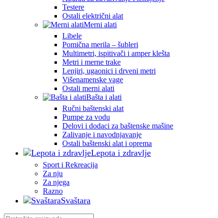
Testere
Ostali električni alat
Merni alati
Libele
Pomična merila – šubleri
Multimetri, ispitivači i amper klešta
Metri i merne trake
Lenjiri, ugaonici i drveni metri
Višenamenske vage
Ostali merni alati
Bašta i alati
Ručni baštenski alat
Pumpe za vodu
Delovi i dodaci za baštenske mašine
Zalivanje i navodnjavanje
Ostali baštenski alat i oprema
Lepota i zdravlje
Sport i Rekreacija
Za nju
Za njega
Razno
Svaštara