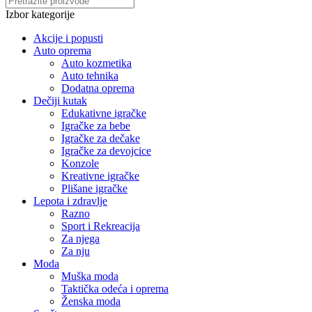
Izbor kategorije
Akcije i popusti
Auto oprema
Auto kozmetika
Auto tehnika
Dodatna oprema
Dečiji kutak
Edukativne igračke
Igračke za bebe
Igračke za dečake
Igračke za devojcice
Konzole
Kreativne igračke
Plišane igračke
Lepota i zdravlje
Razno
Sport i Rekreacija
Za njega
Za nju
Moda
Muška moda
Taktička odeća i oprema
Ženska moda