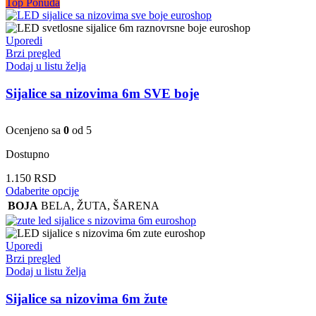
Top Ponuda
Uporedi
Brzi pregled
Dodaj u listu želja
Sijalice sa nizovima 6m SVE boje
Ocenjeno sa
0
od 5
Dostupno
1.150
RSD
Ovaj
Odaberite opcije
proizvod
BOJA
BELA
,
ŽUTA
,
ŠARENA
ima
više
varijanti.
Uporedi
Opcije
Brzi pregled
mogu
Dodaj u listu želja
biti
izabrane
Sijalice sa nizovima 6m žute
na