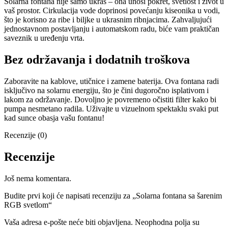
Solarna fontana nije samo ukras – ona unosi pokret, svetlost i život u
vaš prostor. Cirkulacija vode doprinosi povećanju kiseonika u vodi,
što je korisno za ribe i biljke u ukrasnim ribnjacima. Zahvaljujući
jednostavnom postavljanju i automatskom radu, biće vam praktičan
saveznik u uređenju vrta.
Bez održavanja i dodatnih troškova
Zaboravite na kablove, utičnice i zamene baterija. Ova fontana radi
isključivo na solarnu energiju, što je čini dugoročno isplativom i
lakom za održavanje. Dovoljno je povremeno očistiti filter kako bi
pumpa nesmetano radila. Uživajte u vizuelnom spektaklu svaki put
kad sunce obasja vašu fontanu!
Recenzije (0)
Recenzije
Još nema komentara.
Budite prvi koji će napisati recenziju za „Solarna fontana sa šarenim
RGB svetlom“
Vaša adresa e-pošte neće biti objavljena.
Neophodna polja su