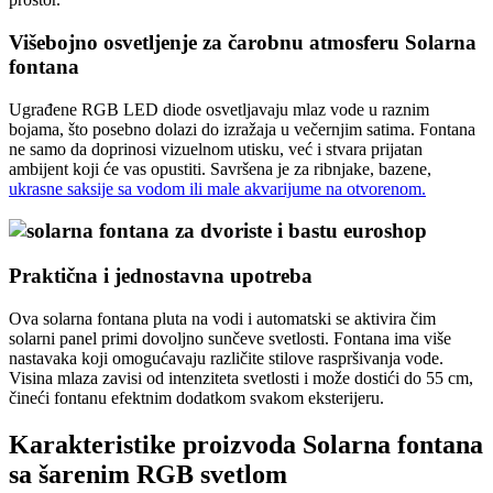
Višebojno osvetljenje za čarobnu atmosferu Solarna
fontana
Ugrađene RGB LED diode osvetljavaju mlaz vode u raznim
bojama, što posebno dolazi do izražaja u večernjim satima. Fontana
ne samo da doprinosi vizuelnom utisku, već i stvara prijatan
ambijent koji će vas opustiti. Savršena je za ribnjake, bazene,
ukrasne saksije sa vodom ili male akvarijume na otvorenom.
Praktična i jednostavna upotreba
Ova solarna fontana pluta na vodi i automatski se aktivira čim
solarni panel primi dovoljno sunčeve svetlosti. Fontana ima više
nastavaka koji omogućavaju različite stilove raspršivanja vode.
Visina mlaza zavisi od intenziteta svetlosti i može dostići do 55 cm,
čineći fontanu efektnim dodatkom svakom eksterijeru.
Karakteristike proizvoda Solarna fontana
sa šarenim RGB svetlom