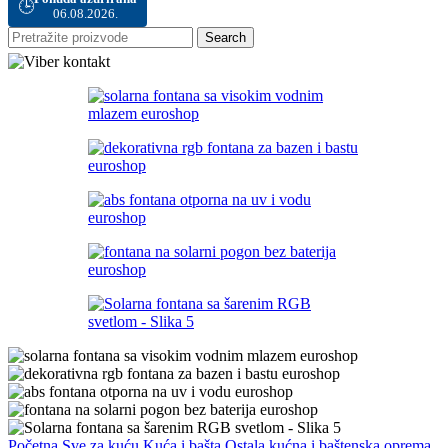
🕒
06.08.2026.
Search
Početna
Sve za kuću
Kuća i bašta
Ostala kućna i baštenska oprema