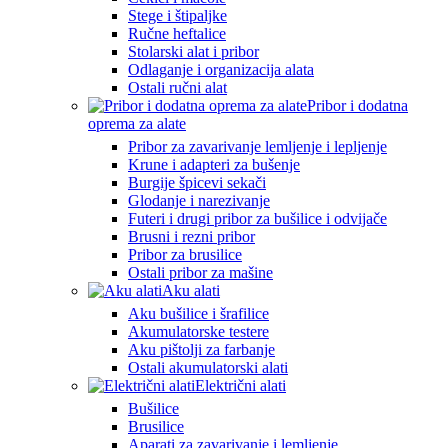
Stege i štipaljke
Ručne heftalice
Stolarski alat i pribor
Odlaganje i organizacija alata
Ostali ručni alat
Pribor i dodatna
oprema za alate
Pribor za zavarivanje lemljenje i lepljenje
Krune i adapteri za bušenje
Burgije špicevi sekači
Glodanje i narezivanje
Futeri i drugi pribor za bušilice i odvijače
Brusni i rezni pribor
Pribor za brusilice
Ostali pribor za mašine
Aku alati
Aku bušilice i šrafilice
Akumulatorske testere
Aku pištolji za farbanje
Ostali akumulatorski alati
Električni alati
Bušilice
Brusilice
Aparati za zavarivanje i lemljenje