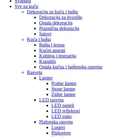
Svaštara
Sve za kuću
Dekoracija za kuću i baštu
Dekoracija za dvorište
Ostala dekoracija
Praznična dekoracija
Satovi
Kuća i bašta
Bašta i terasa
Kućni aparati
Kuhinja i trpezarija
Kupatilo
Ostala kućna i baštenska oprema
Rasveta
Lampe
Podne lampe
Stone lampe
Zidne lampe
LED rasveta
LED paneli
LED reflektori
LED trake
Plafonska rasveta
Lusteri
Plafonjere