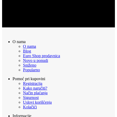
POVRAT NOVCA
Sve naručene proizvode možete vratiti u roku od 14 dana
O nama
O nama
Blog
Euro Shop prodavnica
Novo u ponudi
Sniženo
Popularno
Pomoć pri kupovini
Registracija
Kako naručiti?
Način plaćanja
Sigurnost
Uslovi korišćenja
Kolačići
Informacije