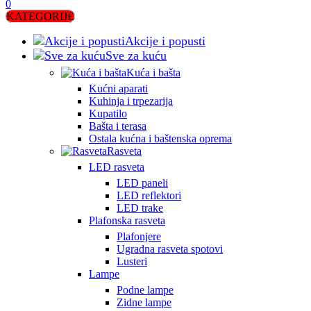
0
KATEGORIJE
Akcije i popusti
Sve za kuću
Kuća i bašta
Kućni aparati
Kuhinja i trpezarija
Kupatilo
Bašta i terasa
Ostala kućna i baštenska oprema
Rasveta
LED rasveta
LED paneli
LED reflektori
LED trake
Plafonska rasveta
Plafonjere
Ugradna rasveta spotovi
Lusteri
Lampe
Podne lampe
Zidne lampe