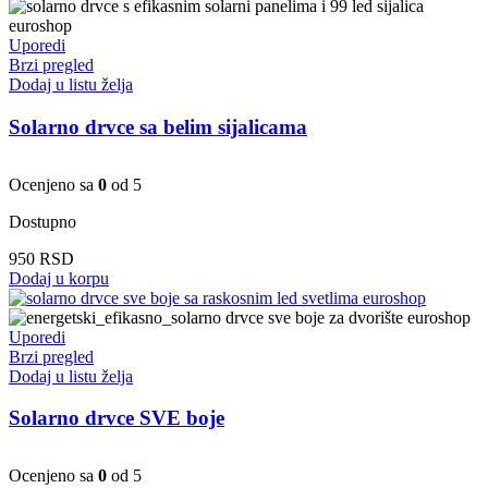
bila:
4.490 RSD.
5.100 RSD.
Uporedi
Brzi pregled
Dodaj u listu želja
Solarno drvce sa belim sijalicama
Ocenjeno sa
0
od 5
Dostupno
950
RSD
Dodaj u korpu
Uporedi
Brzi pregled
Dodaj u listu želja
Solarno drvce SVE boje
Ocenjeno sa
0
od 5