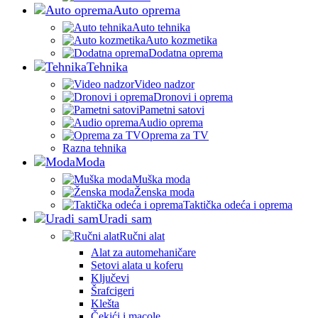
Auto oprema
Auto tehnika
Auto kozmetika
Dodatna oprema
Tehnika
Video nadzor
Dronovi i oprema
Pametni satovi
Audio oprema
Oprema za TV
Razna tehnika
Moda
Muška moda
Ženska moda
Taktička odeća i oprema
Uradi sam
Ručni alat
Alat za automehaničare
Setovi alata u koferu
Ključevi
Šrafcigeri
Klešta
Čekići i macole