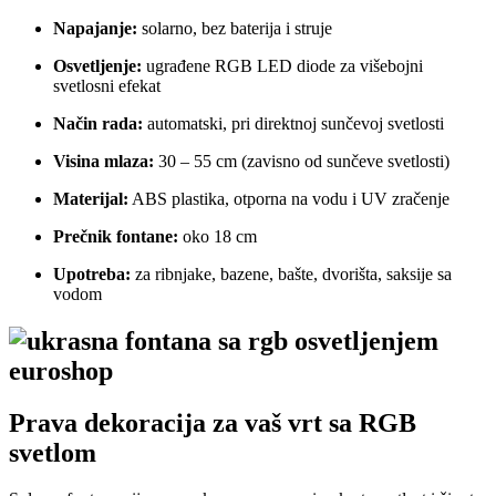
Napajanje:
solarno, bez baterija i struje
Osvetljenje:
ugrađene RGB LED diode za višebojni
svetlosni efekat
Način rada:
automatski, pri direktnoj sunčevoj svetlosti
Visina mlaza:
30 – 55 cm (zavisno od sunčeve svetlosti)
Materijal:
ABS plastika, otporna na vodu i UV zračenje
Prečnik fontane:
oko 18 cm
Upotreba:
za ribnjake, bazene, bašte, dvorišta, saksije sa
vodom
Prava dekoracija za vaš vrt sa RGB
svetlom