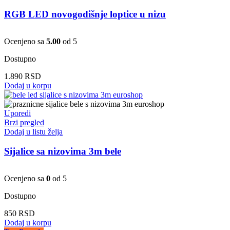
RGB LED novogodišnje loptice u nizu
Ocenjeno sa
5.00
od 5
Dostupno
1.890
RSD
Dodaj u korpu
Uporedi
Brzi pregled
Dodaj u listu želja
Sijalice sa nizovima 3m bele
Ocenjeno sa
0
od 5
Dostupno
850
RSD
Dodaj u korpu