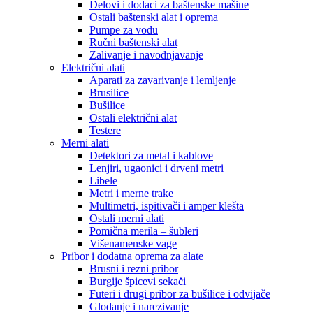
Delovi i dodaci za baštenske mašine
Ostali baštenski alat i oprema
Pumpe za vodu
Ručni baštenski alat
Zalivanje i navodnjavanje
Električni alati
Aparati za zavarivanje i lemljenje
Brusilice
Bušilice
Ostali električni alat
Testere
Merni alati
Detektori za metal i kablove
Lenjiri, ugaonici i drveni metri
Libele
Metri i merne trake
Multimetri, ispitivači i amper klešta
Ostali merni alati
Pomična merila – šubleri
Višenamenske vage
Pribor i dodatna oprema za alate
Brusni i rezni pribor
Burgije špicevi sekači
Futeri i drugi pribor za bušilice i odvijače
Glodanje i narezivanje