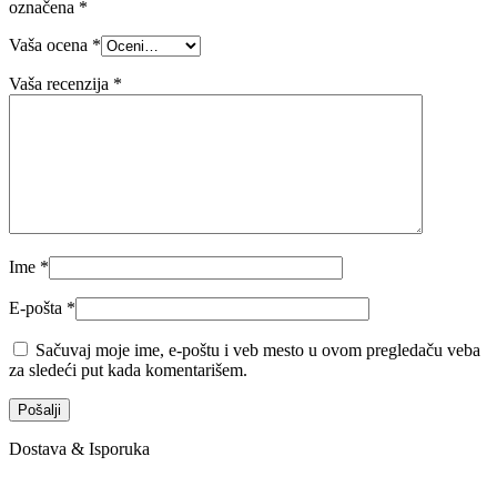
označena
*
Vaša ocena
*
Vaša recenzija
*
Ime
*
E-pošta
*
Sačuvaj moje ime, e-poštu i veb mesto u ovom pregledaču veba
za sledeći put kada komentarišem.
Dostava & Isporuka