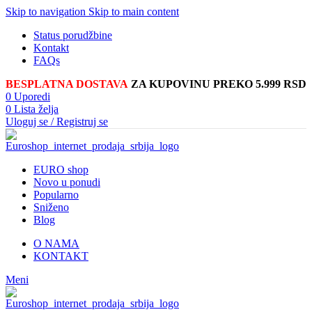
Skip to navigation
Skip to main content
Status porudžbine
Kontakt
FAQs
BESPLATNA DOSTAVA
ZA KUPOVINU PREKO 5.999 RSD
0
Uporedi
0
Lista želja
Uloguj se / Registruj se
EURO shop
Novo u ponudi
Popularno
Sniženo
Blog
O NAMA
KONTAKT
Meni