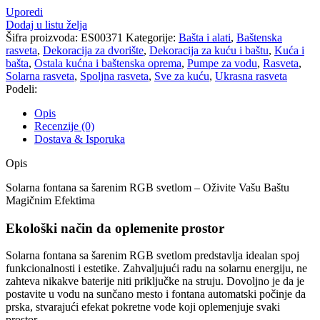
Uporedi
Dodaj u listu želja
Šifra proizvoda:
ES00371
Kategorije:
Bašta i alati
,
Baštenska
rasveta
,
Dekoracija za dvorište
,
Dekoracija za kuću i baštu
,
Kuća i
bašta
,
Ostala kućna i baštenska oprema
,
Pumpe za vodu
,
Rasveta
,
Solarna rasveta
,
Spoljna rasveta
,
Sve za kuću
,
Ukrasna rasveta
Podeli:
Opis
Recenzije (0)
Dostava & Isporuka
Opis
Solarna fontana sa šarenim RGB svetlom – Oživite Vašu Baštu
Magičnim Efektima
Ekološki način da oplemenite prostor
Solarna fontana sa šarenim RGB svetlom predstavlja idealan spoj
funkcionalnosti i estetike. Zahvaljujući radu na solarnu energiju, ne
zahteva nikakve baterije niti priključke na struju. Dovoljno je da je
postavite u vodu na sunčano mesto i fontana automatski počinje da
prska, stvarajući efekat pokretne vode koji oplemenjuje svaki
prostor.