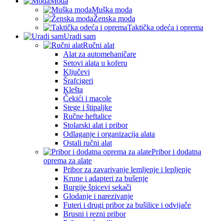
Moda
Muška moda
Ženska moda
Taktička odeća i oprema
Uradi sam
Ručni alat
Alat za automehaničare
Setovi alata u koferu
Ključevi
Šrafcigeri
Klešta
Čekići i macole
Stege i štipaljke
Ručne heftalice
Stolarski alat i pribor
Odlaganje i organizacija alata
Ostali ručni alat
Pribor i dodatna
oprema za alate
Pribor za zavarivanje lemljenje i lepljenje
Krune i adapteri za bušenje
Burgije špicevi sekači
Glodanje i narezivanje
Futeri i drugi pribor za bušilice i odvijače
Brusni i rezni pribor