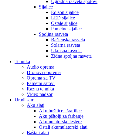
Ugradna rasveta spotovi
Sijalice
Edison sijalice
LED sijalice
Ostale sijalice
Pametne sijalice
Spoljna rasveta
Baštenska rasveta
Solarna rasveta
Ukrasna rasveta
Zidna spoljna rasveta
Tehnika
Audio oprema
Dronovi i oprema
Oprema za TV
Pametni satovi
Razna tehnika
Video nadzor
Uradi sam
Aku alati
Aku bušilice i šrafilice
Aku pištolji za farbanje
Akumulatorske testere
Ostali akumulatorski alati
Bašta i alati