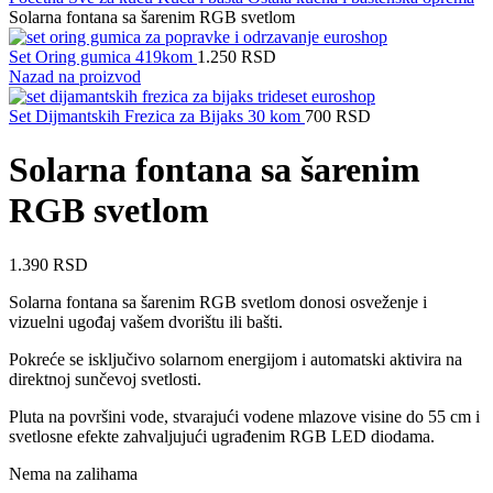
Solarna fontana sa šarenim RGB svetlom
Set Oring gumica 419kom
1.250
RSD
Nazad na proizvod
Set Dijmantskih Frezica za Bijaks 30 kom
700
RSD
Solarna fontana sa šarenim
RGB svetlom
1.390
RSD
Solarna fontana sa šarenim RGB svetlom donosi osveženje i
vizuelni ugođaj vašem dvorištu ili bašti.
Pokreće se isključivo solarnom energijom i automatski aktivira na
direktnoj sunčevoj svetlosti.
Pluta na površini vode, stvarajući vodene mlazove visine do 55 cm i
svetlosne efekte zahvaljujući ugrađenim RGB LED diodama.
Nema na zalihama