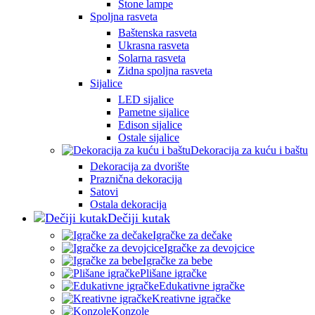
Stone lampe
Spoljna rasveta
Baštenska rasveta
Ukrasna rasveta
Solarna rasveta
Zidna spoljna rasveta
Sijalice
LED sijalice
Pametne sijalice
Edison sijalice
Ostale sijalice
Dekoracija za kuću i baštu
Dekoracija za dvorište
Praznična dekoracija
Satovi
Ostala dekoracija
Dečiji kutak
Igračke za dečake
Igračke za devojcice
Igračke za bebe
Plišane igračke
Edukativne igračke
Kreativne igračke
Konzole