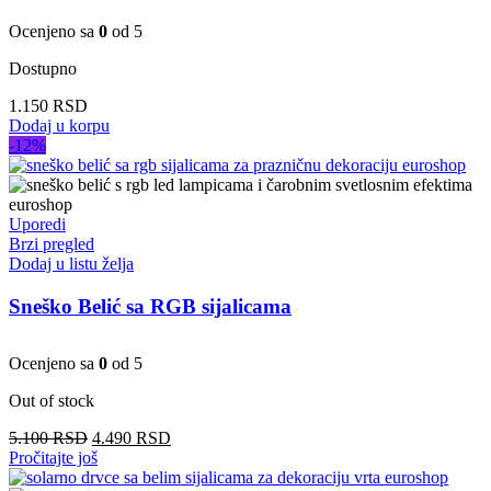
stranici
proizvoda.
Ocenjeno sa
0
od 5
Dostupno
1.150
RSD
Dodaj u korpu
-12%
Uporedi
Brzi pregled
Dodaj u listu želja
Sneško Belić sa RGB sijalicama
Ocenjeno sa
0
od 5
Out of stock
Originalna
Trenutna
5.100
RSD
4.490
RSD
cena
cena
Pročitajte još
je
je: