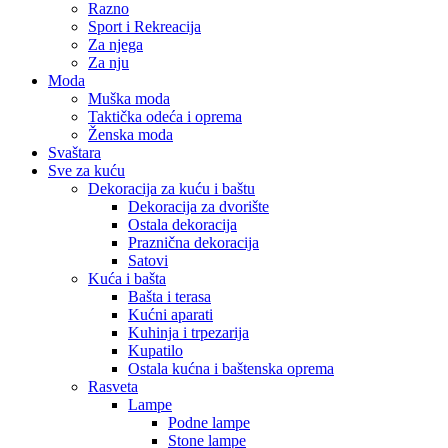
Razno
Sport i Rekreacija
Za njega
Za nju
Moda
Muška moda
Taktička odeća i oprema
Ženska moda
Svaštara
Sve za kuću
Dekoracija za kuću i baštu
Dekoracija za dvorište
Ostala dekoracija
Praznična dekoracija
Satovi
Kuća i bašta
Bašta i terasa
Kućni aparati
Kuhinja i trpezarija
Kupatilo
Ostala kućna i baštenska oprema
Rasveta
Lampe
Podne lampe
Stone lampe