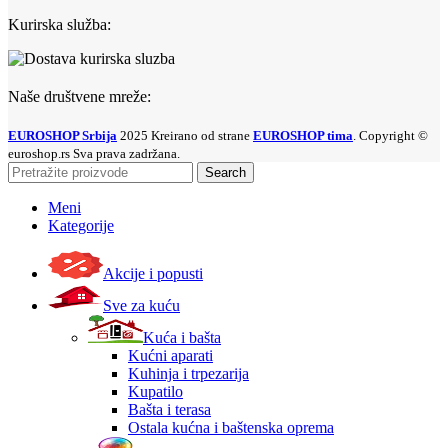
Kurirska služba:
Naše društvene mreže:
EUROSHOP Srbija
2025 Kreirano od strane
EUROSHOP tima
. Copyright ©
euroshop.rs Sva prava zadržana.
Search
Meni
Kategorije
Akcije i popusti
Sve za kuću
Kuća i bašta
Kućni aparati
Kuhinja i trpezarija
Kupatilo
Bašta i terasa
Ostala kućna i baštenska oprema