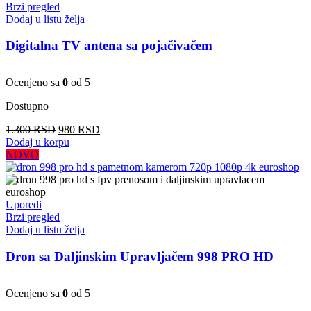
Brzi pregled
Dodaj u listu želja
Digitalna TV antena sa pojačivačem
Ocenjeno sa
0
od 5
Dostupno
Originalna
Trenutna
1.300
RSD
980
RSD
cena
cena
Dodaj u korpu
je
je:
NOVO
bila:
980 RSD.
1.300 RSD.
Uporedi
Brzi pregled
Dodaj u listu želja
Dron sa Daljinskim Upravljačem 998 PRO HD
Ocenjeno sa
0
od 5