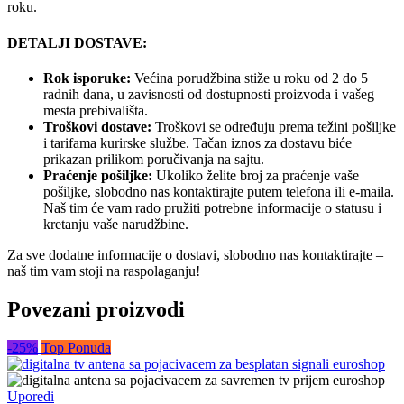
roku.
DETALJI DOSTAVE:
Rok isporuke:
Većina porudžbina stiže u roku od 2 do 5
radnih dana, u zavisnosti od dostupnosti proizvoda i vašeg
mesta prebivališta.
Troškovi dostave:
Troškovi se određuju prema težini pošiljke
i tarifama kurirske službe. Tačan iznos za dostavu biće
prikazan prilikom poručivanja na sajtu.
Praćenje pošiljke:
Ukoliko želite broj za praćenje vaše
pošiljke, slobodno nas kontaktirajte putem telefona ili e-maila.
Naš tim će vam rado pružiti potrebne informacije o statusu i
kretanju vaše narudžbine.
Za sve dodatne informacije o dostavi, slobodno nas kontaktirajte –
naš tim vam stoji na raspolaganju!
Povezani proizvodi
-25%
Top Ponuda
Uporedi