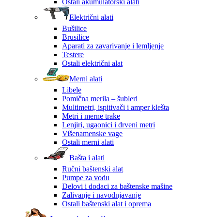
Ostali akumulatorski alati
Električni alati
Bušilice
Brusilice
Aparati za zavarivanje i lemljenje
Testere
Ostali električni alat
Merni alati
Libele
Pomična merila – šubleri
Multimetri, ispitivači i amper klešta
Metri i merne trake
Lenjiri, ugaonici i drveni metri
Višenamenske vage
Ostali merni alati
Bašta i alati
Ručni baštenski alat
Pumpe za vodu
Delovi i dodaci za baštenske mašine
Zalivanje i navodnjavanje
Ostali baštenski alat i oprema