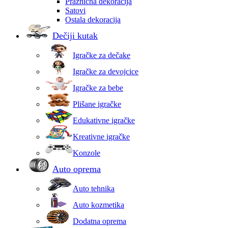
Praznična dekoracija
Satovi
Ostala dekoracija
Dečiji kutak
Igračke za dečake
Igračke za devojcice
Igračke za bebe
Plišane igračke
Edukativne igračke
Kreativne igračke
Konzole
Auto oprema
Auto tehnika
Auto kozmetika
Dodatna oprema