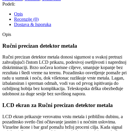
Podeli:
Opis
Recenzije (0)
Dostava & Isporuka
Opis
Ručni precizan detektor metala
Ručni precizan detektor metala donosi sigurnost u svakoj pretrazi
zahvaljujući čistom LCD prikazu, podesivoj osetljivosti i naprednoj
diskriminaciji. Brzo uočava korisne ciljeve, smanjuje kopanje bez
rezultata i štedi vreme na terenu. Pozadinsko osvetljenje pomaže pri
radu u sumrak i noću, dok višetonac razlikuje vrste metala. Lagan,
izbalansiran i spreman odmah, vodi vas od prvog ispitivanja do
ozbiljnog hobija bez komplikacija. Teleskopska drška obezbeđuje
udobnost za duge sesije bez suvišnog napora.
LCD ekran za Ručni precizan detektor metala
LCD ekran prikazuje verovatnu vrstu metala i približnu dubinu, a
pozadinsko svetlo čini očitavanje jasnim i u noćnim uslovima.
Vizuelne ikone i bar graf pomažu bržoj proceni cilja. Kada signal