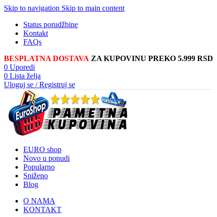
Skip to navigation
Skip to main content
Status porudžbine
Kontakt
FAQs
BESPLATNA DOSTAVA
ZA KUPOVINU PREKO 5.999 RSD
0
Uporedi
0
Lista želja
Uloguj se / Registruj se
EURO shop
Novo u ponudi
Popularno
Sniženo
Blog
O NAMA
KONTAKT