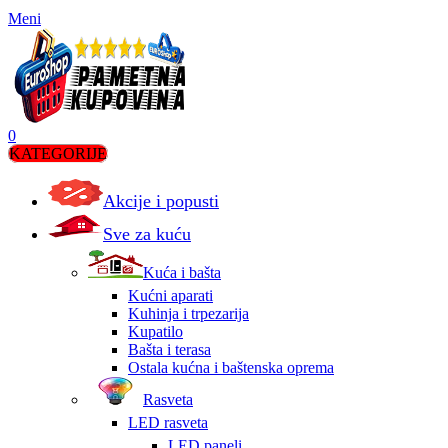
Meni
0
KATEGORIJE
Akcije i popusti
Sve za kuću
Kuća i bašta
Kućni aparati
Kuhinja i trpezarija
Kupatilo
Bašta i terasa
Ostala kućna i baštenska oprema
Rasveta
LED rasveta
LED paneli