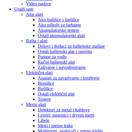
Video nadzor
Uradi sam
Aku alati
Aku bušilice i šrafilice
Aku pištolji za farbanje
Akumulatorske testere
Ostali akumulatorski alati
Bašta i alati
Delovi i dodaci za baštenske mašine
Ostali baštenski alat i oprema
Pumpe za vodu
Ručni baštenski alat
Zalivanje i navodnjavanje
Električni alati
Aparati za zavarivanje i lemljenje
Brusilice
Bušilice
Ostali električni alat
Testere
Merni alati
Detektori za metal i kablove
Lenjiri, ugaonici i drveni metri
Libele
Metri i merne trake
Multimetri, ispitivači i amper klešta