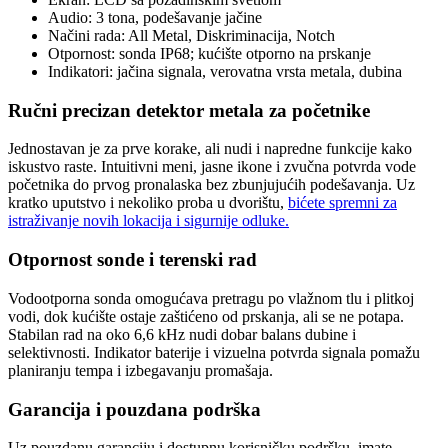
Audio: 3 tona, podešavanje jačine
Načini rada: All Metal, Diskriminacija, Notch
Otpornost: sonda IP68; kućište otporno na prskanje
Indikatori: jačina signala, verovatna vrsta metala, dubina
Ručni precizan detektor metala za početnike
Jednostavan je za prve korake, ali nudi i napredne funkcije kako
iskustvo raste. Intuitivni meni, jasne ikone i zvučna potvrda vode
početnika do prvog pronalaska bez zbunjujućih podešavanja. Uz
kratko uputstvo i nekoliko proba u dvorištu,
bićete spremni za
istraživanje novih lokacija i sigurnije odluke.
Otpornost sonde i terenski rad
Vodootporna sonda omogućava pretragu po vlažnom tlu i plitkoj
vodi, dok kućište ostaje zaštićeno od prskanja, ali se ne potapa.
Stabilan rad na oko 6,6 kHz nudi dobar balans dubine i
selektivnosti. Indikator baterije i vizuelna potvrda signala pomažu
planiranju tempa i izbegavanju promašaja.
Garancija i pouzdana podrška
Uz pouzdanu garanciju i dostupnu korisničku podršku, imate