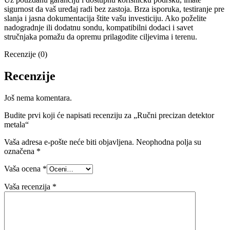
sigurnost da vaš uređaj radi bez zastoja. Brza isporuka, testiranje pre
slanja i jasna dokumentacija štite vašu investiciju. Ako poželite
nadogradnje ili dodatnu sondu, kompatibilni dodaci i savet
stručnjaka pomažu da opremu prilagodite ciljevima i terenu.
Recenzije (0)
Recenzije
Još nema komentara.
Budite prvi koji će napisati recenziju za „Ručni precizan detektor
metala“
Vaša adresa e-pošte neće biti objavljena.
Neophodna polja su
označena
*
Vaša ocena
*
Vaša recenzija
*