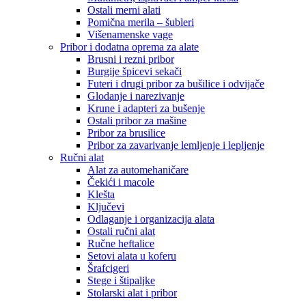
Ostali merni alati
Pomična merila – šubleri
Višenamenske vage
Pribor i dodatna oprema za alate
Brusni i rezni pribor
Burgije špicevi sekači
Futeri i drugi pribor za bušilice i odvijače
Glodanje i narezivanje
Krune i adapteri za bušenje
Ostali pribor za mašine
Pribor za brusilice
Pribor za zavarivanje lemljenje i lepljenje
Ručni alat
Alat za automehaničare
Čekići i macole
Klešta
Ključevi
Odlaganje i organizacija alata
Ostali ručni alat
Ručne heftalice
Setovi alata u koferu
Šrafcigeri
Stege i štipaljke
Stolarski alat i pribor