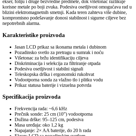
ekser, foliju i druge bezvredne predmete, dok višetonac razlikuje
korisne metale po boji zvuka. Podesiva osetljivost omogućava rad u
blizini elektromagnetnih smetnji. Kada teren zahteva više dubine,
kompromisno podešavanje donosi stabilnost i sigurne ciljeve bez
nepotrebnih alarma.
Karakteristike proizvoda
Jasan LCD prikaz sa ikonama metala i dubinom
Pozadinsko svetlo za pretragu u sumrak i noću
Višetonac za bržu identifikaciju ciljeva
Diskriminacija i selekcija za filtriranje otpada
Podesiva osetljivost i stabilni signali
Teleskopska drška i ergonomski rukohvat
Vodootporna sonda za vlažno tlo i plitku vodu
Prikaz statusa baterije i vizuelna potvrda
Specifikacija proizvoda
Frekvencija rada: ~6,6 kHz
Prečnik sonde: 25 cm (10”) vodootporna
Dužina drške: 95–125 cm, podesiva
Masa uređaja: oko 1,2 kg
Napajanje: 2× AA baterije, do 20 h rada
Ekran: LCD sa pozadinskim svetlom