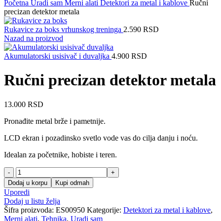
Početna
Uradi sam
Merni alati
Detektori za metal i kablove
Ručni
precizan detektor metala
Rukavice za boks vrhunskog treninga
2.590
RSD
Nazad na proizvod
Akumulatorski usisivač i duvaljka
4.900
RSD
Ručni precizan detektor metala
13.000
RSD
Pronađite metal brže i pametnije.
LCD ekran i pozadinsko svetlo vode vas do cilja danju i noću.
Idealan za početnike, hobiste i teren.
Ručni
precizan
Dodaj u korpu
Kupi odmah
detektor
Uporedi
metala
Dodaj u listu želja
količina
Šifra proizvoda:
ES00950
Kategorije:
Detektori za metal i kablove
,
Merni alati
,
Tehnika
,
Uradi sam