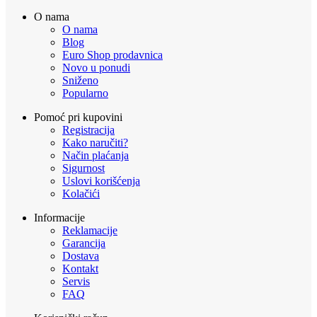
O nama
O nama
Blog
Euro Shop prodavnica
Novo u ponudi
Sniženo
Popularno
Pomoć pri kupovini
Registracija
Kako naručiti?
Način plaćanja
Sigurnost
Uslovi korišćenja
Kolačići
Informacije
Reklamacije
Garancija
Dostava
Kontakt
Servis
FAQ