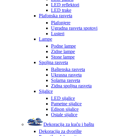
LED reflektori
LED trake
Plafonska rasveta
Plafonjere
Ugradna rasveta spotovi
Lusteri
Lampe
Podne lampe
Zidne lampe
Stone lampe
Spoljna rasveta
Baštenska rasveta
Ukrasna rasveta
Solarna rasveta
Zidna spoljna rasveta
Sijalice
LED sijalice
Pametne sijalice
Edison sijalice
Ostale sijalice
Dekoracija za kuću i baštu
Dekoracija za dvorište