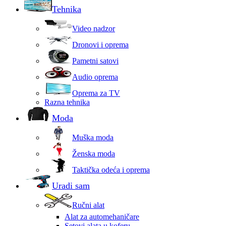
Tehnika
Video nadzor
Dronovi i oprema
Pametni satovi
Audio oprema
Oprema za TV
Razna tehnika
Moda
Muška moda
Ženska moda
Taktička odeća i oprema
Uradi sam
Ručni alat
Alat za automehaničare
Setovi alata u koferu