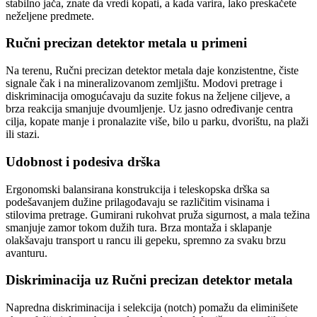
stabilno jača, znate da vredi kopati, a kada varira, lako preskačete
neželjene predmete.
Ručni precizan detektor metala u primeni
Na terenu, Ručni precizan detektor metala daje konzistentne, čiste
signale čak i na mineralizovanom zemljištu. Modovi pretrage i
diskriminacija omogućavaju da suzite fokus na željene ciljeve, a
brza reakcija smanjuje dvoumljenje. Uz jasno određivanje centra
cilja, kopate manje i pronalazite više, bilo u parku, dvorištu, na plaži
ili stazi.
Udobnost i podesiva drška
Ergonomski balansirana konstrukcija i teleskopska drška sa
podešavanjem dužine prilagođavaju se različitim visinama i
stilovima pretrage. Gumirani rukohvat pruža sigurnost, a mala težina
smanjuje zamor tokom dužih tura. Brza montaža i sklapanje
olakšavaju transport u rancu ili gepeku, spremno za svaku brzu
avanturu.
Diskriminacija uz Ručni precizan detektor metala
Napredna diskriminacija i selekcija (notch) pomažu da eliminišete