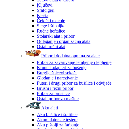
Ključevi
Šrafcigeri
Klešta
Čekići i macole
Stege i štipaljke
Ručne heftalice
Stolarski alat i pribor
Odlaganje i organizacija alata
Ostali ručni alat
Pribor i dodatna oprema za alate
Pribor za zavarivanje lemljenje i lepljenje
Krune i adapteri za bušenje
Burgije špicevi sekači
Glodanje i narezivanje
Futeri i drugi pribor za bušilice i odvijače
Brusni i rezni pribor
Pribor za brusilice
Ostali pribor za mašine
Aku alati
Aku bušilice i šrafilice
Akumulatorske testere
Aku pištolji za farbanje