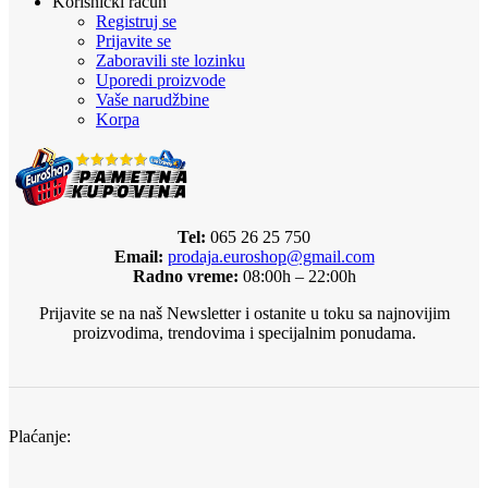
Korisnički račun
Registruj se
Prijavite se
Zaboravili ste lozinku
Uporedi proizvode
Vaše narudžbine
Korpa
Tel:
065 26 25 750
Email:
prodaja.euroshop@gmail.com
Radno vreme:
08:00h – 22:00h
Prijavite se na naš Newsletter i ostanite u toku sa najnovijim
proizvodima, trendovima i specijalnim ponudama.
Plaćanje: