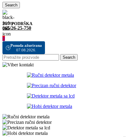
Search
24/7 PODRŠKA
065/26-25-750
0
Ponuda ažurirana
🕒
07.08.2026.
Search