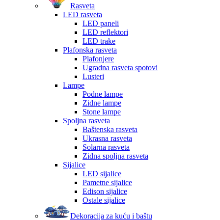
Rasveta
LED rasveta
LED paneli
LED reflektori
LED trake
Plafonska rasveta
Plafonjere
Ugradna rasveta spotovi
Lusteri
Lampe
Podne lampe
Zidne lampe
Stone lampe
Spoljna rasveta
Baštenska rasveta
Ukrasna rasveta
Solarna rasveta
Zidna spoljna rasveta
Sijalice
LED sijalice
Pametne sijalice
Edison sijalice
Ostale sijalice
Dekoracija za kuću i baštu