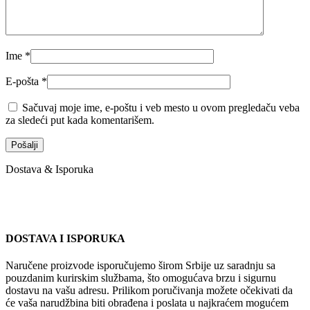
Ime
*
E-pošta
*
Sačuvaj moje ime, e-poštu i veb mesto u ovom pregledaču veba
za sledeći put kada komentarišem.
Dostava & Isporuka
DOSTAVA I ISPORUKA
Naručene proizvode isporučujemo širom Srbije uz saradnju sa
pouzdanim kurirskim službama, što omogućava brzu i sigurnu
dostavu na vašu adresu. Prilikom poručivanja možete očekivati da
će vaša narudžbina biti obrađena i poslata u najkraćem mogućem