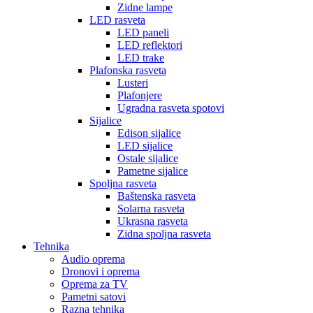
Zidne lampe
LED rasveta
LED paneli
LED reflektori
LED trake
Plafonska rasveta
Lusteri
Plafonjere
Ugradna rasveta spotovi
Sijalice
Edison sijalice
LED sijalice
Ostale sijalice
Pametne sijalice
Spoljna rasveta
Baštenska rasveta
Solarna rasveta
Ukrasna rasveta
Zidna spoljna rasveta
Tehnika
Audio oprema
Dronovi i oprema
Oprema za TV
Pametni satovi
Razna tehnika