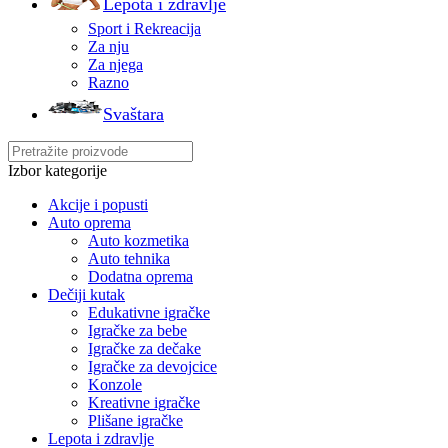
Lepota i zdravlje
Sport i Rekreacija
Za nju
Za njega
Razno
Svaštara
Izbor kategorije
Akcije i popusti
Auto oprema
Auto kozmetika
Auto tehnika
Dodatna oprema
Dečiji kutak
Edukativne igračke
Igračke za bebe
Igračke za dečake
Igračke za devojcice
Konzole
Kreativne igračke
Plišane igračke
Lepota i zdravlje