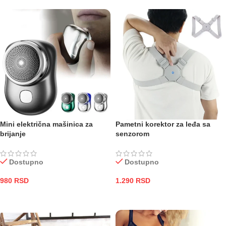
Mini električna mašinica za
Pametni korektor za leđa sa
brijanje
senzorom
Dostupno
Dostupno
980
RSD
1.290
RSD
DODAJ U KORPU
DODAJ U KORPU