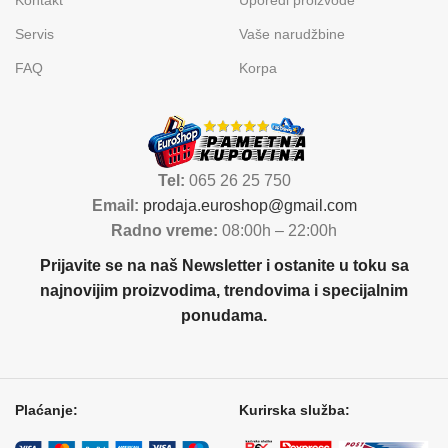
Kontakt
Uporedi proizvode
Servis
Vaše narudžbine
FAQ
Korpa
Tel:
065 26 25 750
Email:
prodaja.euroshop@gmail.com
Radno vreme:
08:00h – 22:00h
Prijavite se na naš Newsletter i ostanite u toku sa
najnovijim proizvodima, trendovima i specijalnim
ponudama.
Plaćanje:
Kurirska služba: