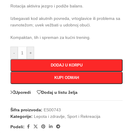
Rotacija aktivira jezgro i podiže balans.
Izbegavati kod akutnih povreda, vrtoglavice ili problema sa
ravnotežom; uvek vežbati u udobnoj obući.
Kompaktan, tih i spreman za kućni trening.
-
+
DODAJ U KORPU
KUPI ODMAH
Uporedi
Dodaj u listu želja
Šifra proizvoda:
ES00743
Kategorije:
Lepota i zdravlje
,
Sport i Rekreacija
Podeli: