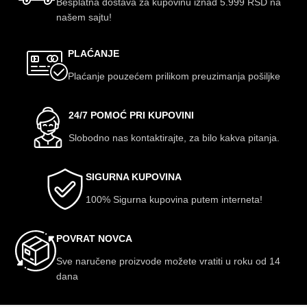
Besplatna dostava za kupovinu iznad 5.999 RSD na
našem sajtu!
PLAĆANJE
Plaćanje pouzećem prilikom preuzimanja pošiljke
24/7 POMOĆ PRI KUPOVINI
Slobodno nas kontaktirajte, za bilo kakva pitanja.
SIGURNA KUPOVINA
100% Sigurna kupovina putem interneta!
POVRAT NOVCA
Sve naručene proizvode možete vratiti u roku od 14
dana