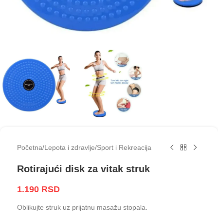
Početna
/
Lepota i zdravlje
/
Sport i Rekreacija
Rotirajući disk za vitak struk
1.190
RSD
Oblikujte struk uz prijatnu masažu stopala.