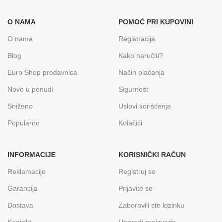
O NAMA
POMOĆ PRI KUPOVINI
O nama
Registracija
Blog
Kako naručiti?
Euro Shop prodavnica
Način plaćanja
Novo u ponudi
Sigurnost
Sniženo
Uslovi korišćenja
Popularno
Kolačići
INFORMACIJE
KORISNIČKI RAČUN
Reklamacije
Registruj se
Garancija
Prijavite se
Dostava
Zaboravili ste lozinku