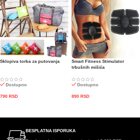
Sklopiva torba za putovanja
Smart Fitness Stimulator
trbušnih mišića
Dostupno
Dostupno
790
RSD
890
RSD
DODAJ U KORPU
DODAJ U KORPU
BESPLATNA ISPORUKA