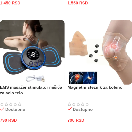
1.450
RSD
1.550
RSD
DODAJ U KORPU
DODAJ U KORPU
EMS masažer stimulator mišića
Magnetni steznik za koleno
za celo telo
Dostupno
Dostupno
790
RSD
790
RSD
DODAJ U KORPU
DODAJ U KORPU