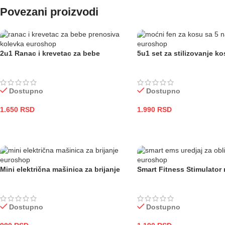
Povezani proizvodi
2u1 Ranac i krevetac za bebe
5u1 set za stilizovanje ko
Dostupno
Dostupno
1.650
RSD
1.990
RSD
DODAJ U KORPU
DODAJ U KORPU
Mini električna mašinica za brijanje
Smart Fitness Stimulator 
Dostupno
Dostupno