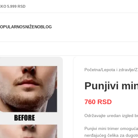
KO 5.999 RSD
POPULARNO
SNIŽENO
BLOG
Početna
Lepota i zdravlje
Z
Punjivi min
760
RSD
Održavajte uredan izgled br
Punjivi mini trimer omogućav
nerđajućeg čelika za dugotr