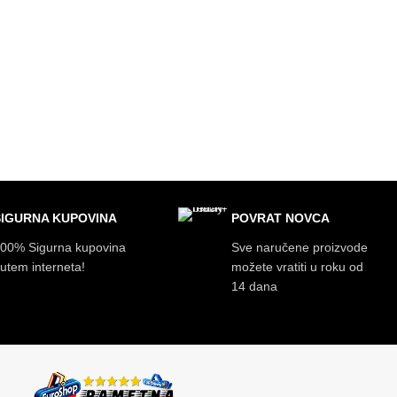
SIGURNA KUPOVINA
POVRAT NOVCA
00% Sigurna kupovina
Sve naručene proizvode
utem interneta!
možete vratiti u roku od
14 dana