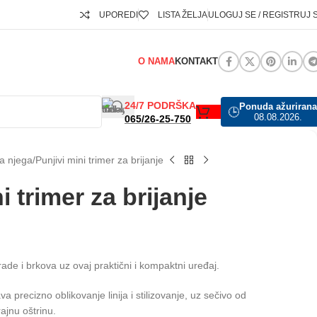
UPOREDI
LISTA ŽELJA
ULOGUJ SE / REGISTRUJ 
O NAMA
KONTAKT
24/7 PODRŠKA
Ponuda ažurirana
🕒
08.08.2026.
065/26-25-750
a njega
Punjivi mini trimer za brijanje
i trimer za brijanje
ade i brkova uz ovaj praktični i kompaktni uređaj.
a precizno oblikovanje linija i stilizovanje, uz sečivo od
ajnu oštrinu.