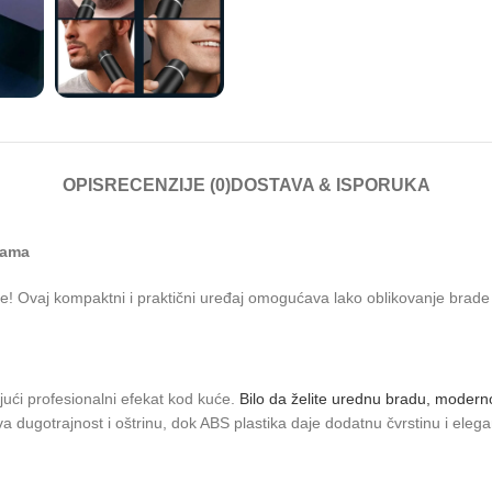
OPIS
RECENZIJE (0)
DOSTAVA & ISPORUKA
kama
anje! Ovaj kompaktni i praktični uređaj omogućava lako oblikovanje brad
ajući profesionalni efekat kod kuće.
Bilo da želite urednu bradu, modern
 dugotrajnost i oštrinu, dok ABS plastika daje dodatnu čvrstinu i elega