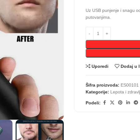
Uz USB punjenje i snagu od
putovanjima.
Uporedi
Dodaj u l
Šifra proizvoda:
ES00101
Kategorije:
Lepota i zdravl
Podeli: