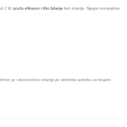
 od 2 W,
pruža efikasno i tiho šišanje
bez iritacija. Njegov kompaktan
 trimer je i ekonomično rešenje jer eliminiše potrebu za skupim