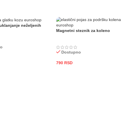
 uklanjanje neželjenih
Magnetni steznik za koleno
no
Dostupno
790
RSD
 KORPU
DODAJ U KORPU