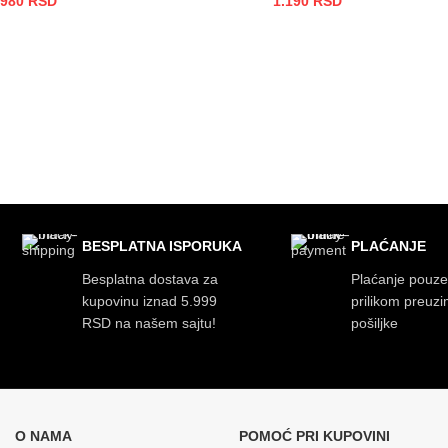
980
RSD
1.190
RSD
DODAJ U KORPU
DODAJ U KORPU
BESPLATNA ISPORUKA
PLAĆANJE
Besplatna dostava za
Plaćanje pouz
kupovinu iznad 5.999
prilikom preuz
RSD na našem sajtu!
pošiljke
O NAMA
POMOĆ PRI KUPOVINI