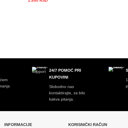
2.890
RSD
DODAJ U KORPU
24/7 POMOĆ PRI
KUPOVINI
ećem
1
imanja
p
Slobodno nas
kontaktirajte, za bilo
kakva pitanja.
INFORMACIJE
KORISNIČKI RAČUN