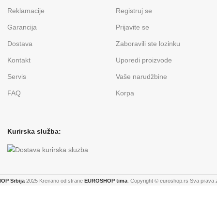
Reklamacije
Registruj se
Garancija
Prijavite se
Dostava
Zaboravili ste lozinku
Kontakt
Uporedi proizvode
Servis
Vaše narudžbine
FAQ
Korpa
Kurirska služba:
P Srbija
2025 Kreirano od strane
EUROSHOP tima
. Copyright © euroshop.rs Sva prava 