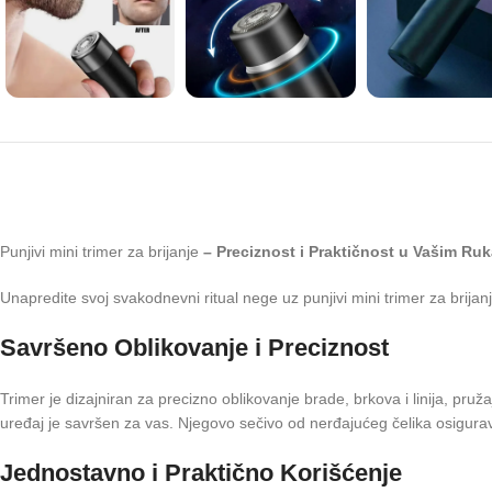
Punjivi mini trimer za brijanje
– Preciznost i Praktičnost u Vašim Ru
Unapredite svoj svakodnevni ritual nege uz punjivi mini trimer za brij
Savršeno Oblikovanje i Preciznost
Trimer je dizajniran za precizno oblikovanje brade, brkova i linija, pruž
uređaj je savršen za vas. Njegovo sečivo od nerđajućeg čelika osigurava
Jednostavno i Praktično Korišćenje