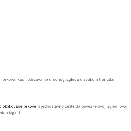
e i brkova, kao i održavanje urednog izgleda u svakom trenutku.
o oblikovane brkove
ili jednostavno želite da osvežite svoj izgled, ovaj
ntan izgled.