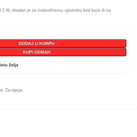
 2 W, idealan je za svakodnevnu upotrebu kod kuće ili na
DODAJ U KORPU
KUPI ODMAH
istu želja
je
,
Za njega