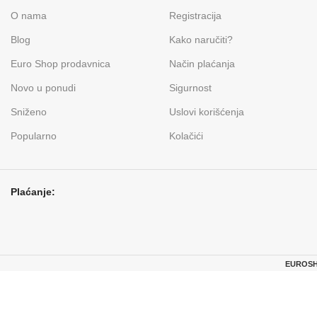
O nama
Registracija
Blog
Kako naručiti?
Euro Shop prodavnica
Način plaćanja
Novo u ponudi
Sigurnost
Sniženo
Uslovi korišćenja
Popularno
Kolačići
Plaćanje:
EUROSHO