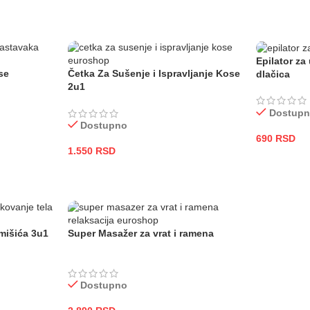
Epilator za
se
Četka Za Sušenje i Ispravljanje Kose
dlačica
2u1
Dostup
Dostupno
690
RSD
1.550
RSD
DODAJ U
DODAJ U KORPU
mišića 3u1
Super Masažer za vrat i ramena
Dostupno