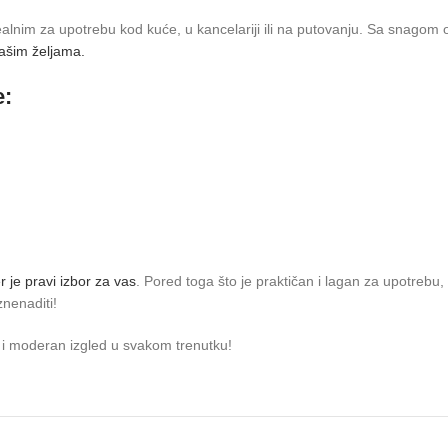
dealnim za upotrebu kod kuće, u kancelariji ili na putovanju. Sa snagom
vašim željama.
e:
r je pravi izbor za vas
. Pored toga što je praktičan i lagan za upotrebu,
nenaditi!
n i moderan izgled u svakom trenutku!