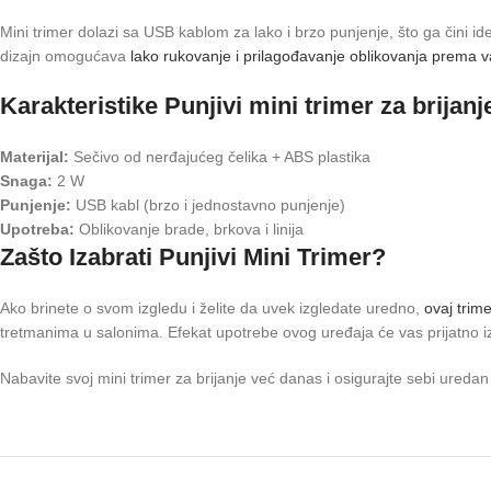
Mini trimer dolazi sa USB kablom za lako i brzo punjenje, što ga čini i
dizajn omogućava
lako rukovanje i prilagođavanje oblikovanja prema 
Karakteristike Punjivi mini trimer za brijanj
Materijal:
Sečivo od nerđajućeg čelika + ABS plastika
Snaga:
2 W
Punjenje:
USB kabl (brzo i jednostavno punjenje)
Upotreba:
Oblikovanje brade, brkova i linija
Zašto Izabrati Punjivi Mini Trimer?
Ako brinete o svom izgledu i želite da uvek izgledate uredno,
ovaj trime
tretmanima u salonima. Efekat upotrebe ovog uređaja će vas prijatno iz
Nabavite svoj mini trimer za brijanje već danas i osigurajte sebi ureda