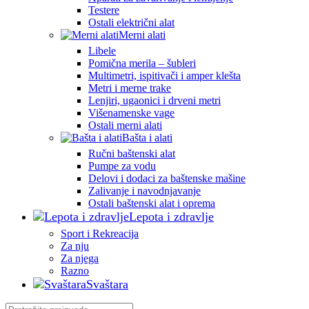
Testere
Ostali električni alat
Merni alati
Libele
Pomična merila – šubleri
Multimetri, ispitivači i amper klešta
Metri i merne trake
Lenjiri, ugaonici i drveni metri
Višenamenske vage
Ostali merni alati
Bašta i alati
Ručni baštenski alat
Pumpe za vodu
Delovi i dodaci za baštenske mašine
Zalivanje i navodnjavanje
Ostali baštenski alat i oprema
Lepota i zdravlje
Sport i Rekreacija
Za nju
Za njega
Razno
Svaštara