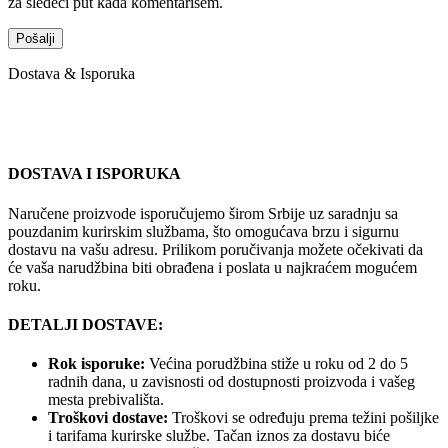
za sledeći put kada komentarišem.
Dostava & Isporuka
DOSTAVA I ISPORUKA
Naručene proizvode isporučujemo širom Srbije uz saradnju sa
pouzdanim kurirskim službama, što omogućava brzu i sigurnu
dostavu na vašu adresu. Prilikom poručivanja možete očekivati da
će vaša narudžbina biti obrađena i poslata u najkraćem mogućem
roku.
DETALJI DOSTAVE:
Rok isporuke:
Većina porudžbina stiže u roku od 2 do 5
radnih dana, u zavisnosti od dostupnosti proizvoda i vašeg
mesta prebivališta.
Troškovi dostave:
Troškovi se određuju prema težini pošiljke
i tarifama kurirske službe. Tačan iznos za dostavu biće