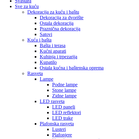
Svaštara
Sve za kuću
Dekoracija za kuću i baštu
Dekoracija za dvorište
Ostala dekoracija
Praznična dekoracija
Satovi
Kuća i bašta
Bašta i terasa
Kućni aparati
Kuhinja i trpezarija
Kupatilo
Ostala kućna i baštenska oprema
Rasveta
Lampe
Podne lampe
Stone lampe
Zidne lampe
LED rasveta
LED paneli
LED reflektori
LED trake
Plafonska rasveta
Lusteri
Plafonjere