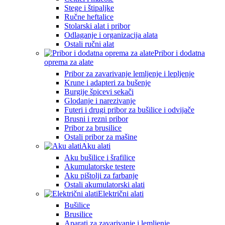
Stege i štipaljke
Ručne heftalice
Stolarski alat i pribor
Odlaganje i organizacija alata
Ostali ručni alat
Pribor i dodatna
oprema za alate
Pribor za zavarivanje lemljenje i lepljenje
Krune i adapteri za bušenje
Burgije špicevi sekači
Glodanje i narezivanje
Futeri i drugi pribor za bušilice i odvijače
Brusni i rezni pribor
Pribor za brusilice
Ostali pribor za mašine
Aku alati
Aku bušilice i šrafilice
Akumulatorske testere
Aku pištolji za farbanje
Ostali akumulatorski alati
Električni alati
Bušilice
Brusilice
Aparati za zavarivanje i lemljenje