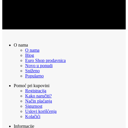
POVRAT NOVCA
Sve naručene proizvode možete vratiti u roku od 14 dana
O nama
O nama
Blog
Euro Shop prodavnica
Novo u ponudi
Sniženo
Popularno
Pomoć pri kupovini
Registracija
Kako naručiti?
Način plaćanja
Sigurnost
Uslovi korišćenja
Kolačići
Informacije