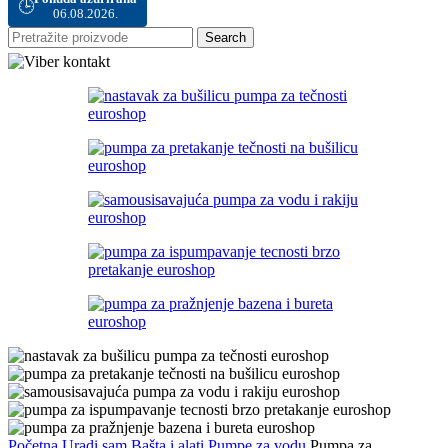
🕒
06.08.2026.
Search
Početna
Uradi sam
Bašta i alati
Pumpe za vodu
Pumpa za