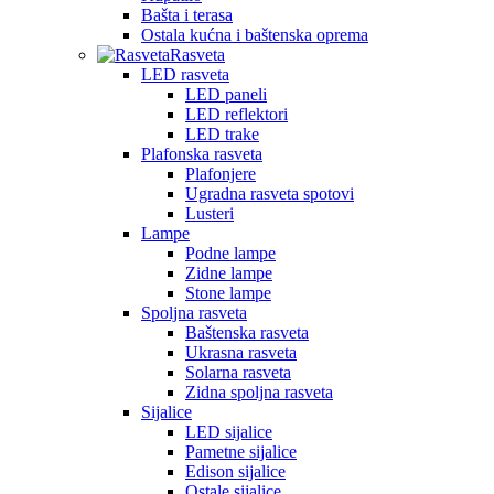
Bašta i terasa
Ostala kućna i baštenska oprema
Rasveta
LED rasveta
LED paneli
LED reflektori
LED trake
Plafonska rasveta
Plafonjere
Ugradna rasveta spotovi
Lusteri
Lampe
Podne lampe
Zidne lampe
Stone lampe
Spoljna rasveta
Baštenska rasveta
Ukrasna rasveta
Solarna rasveta
Zidna spoljna rasveta
Sijalice
LED sijalice
Pametne sijalice
Edison sijalice
Ostale sijalice