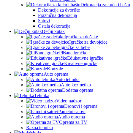
Dekoracija za kuću i baštu
Dekoracija za dvorište
Praznična dekoracija
Satovi
Ostala dekoracija
Dečiji kutak
Igračke za dečake
Igračke za devojcice
Igračke za bebe
Plišane igračke
Edukativne igračke
Kreativne igračke
Konzole
Auto oprema
Auto tehnika
Auto kozmetika
Dodatna oprema
Tehnika
Video nadzor
Dronovi i oprema
Pametni satovi
Audio oprema
Oprema za TV
Razna tehnika
Moda