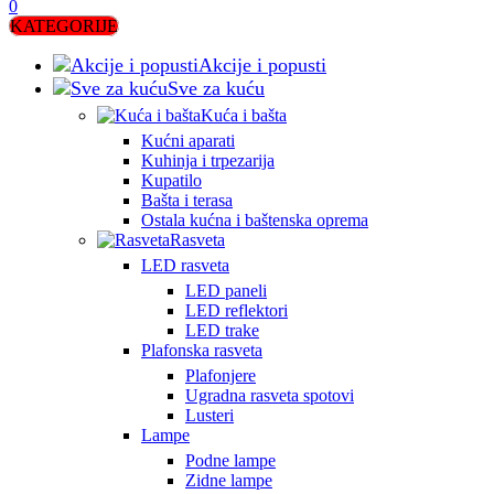
0
KATEGORIJE
Akcije i popusti
Sve za kuću
Kuća i bašta
Kućni aparati
Kuhinja i trpezarija
Kupatilo
Bašta i terasa
Ostala kućna i baštenska oprema
Rasveta
LED rasveta
LED paneli
LED reflektori
LED trake
Plafonska rasveta
Plafonjere
Ugradna rasveta spotovi
Lusteri
Lampe
Podne lampe
Zidne lampe