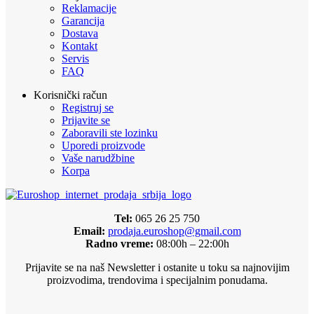
Reklamacije
Garancija
Dostava
Kontakt
Servis
FAQ
Korisnički račun
Registruj se
Prijavite se
Zaboravili ste lozinku
Uporedi proizvode
Vaše narudžbine
Korpa
Tel:
065 26 25 750
Email:
prodaja.euroshop@gmail.com
Radno vreme:
08:00h – 22:00h
Prijavite se na naš Newsletter i ostanite u toku sa najnovijim
proizvodima, trendovima i specijalnim ponudama.