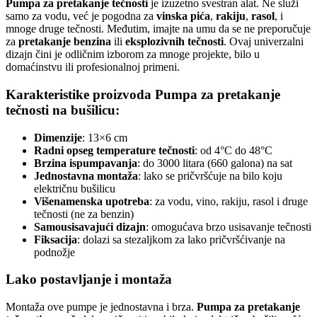
Pumpa za pretakanje tečnosti
je izuzetno svestran alat. Ne služi
samo za vodu, već je pogodna za
vinska pića
,
rakiju
,
rasol
, i
mnoge druge tečnosti. Međutim, imajte na umu da se ne preporučuje
za
pretakanje benzina
ili
eksplozivnih tečnosti
. Ovaj univerzalni
dizajn čini je odličnim izborom za mnoge projekte, bilo u
domaćinstvu ili profesionalnoj primeni.
Karakteristike proizvoda Pumpa za pretakanje
tečnosti na bušilicu:
Dimenzije
: 13×6 cm
Radni opseg temperature tečnosti
: od 4°C do 48°C
Brzina ispumpavanja
: do 3000 litara (660 galona) na sat
Jednostavna montaža
: lako se pričvršćuje na bilo koju
električnu bušilicu
Višenamenska upotreba
: za vodu, vino, rakiju, rasol i druge
tečnosti (ne za benzin)
Samousisavajući dizajn
: omogućava brzo usisavanje tečnosti
Fiksacija
: dolazi sa stezaljkom za lako pričvršćivanje na
podnožje
Lako postavljanje i montaža
Montaža ove pumpe je jednostavna i brza.
Pumpa za pretakanje