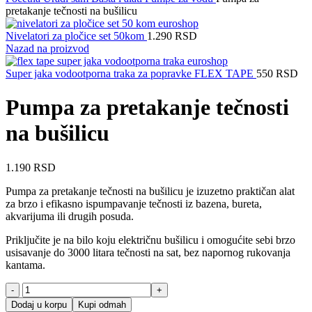
pretakanje tečnosti na bušilicu
Nivelatori za pločice set 50kom
1.290
RSD
Nazad na proizvod
Super jaka vodootporna traka za popravke FLEX TAPE
550
RSD
Pumpa za pretakanje tečnosti
na bušilicu
1.190
RSD
Pumpa za pretakanje tečnosti na bušilicu je izuzetno praktičan alat
za brzo i efikasno ispumpavanje tečnosti iz bazena, bureta,
akvarijuma ili drugih posuda.
Priključite je na bilo koju električnu bušilicu i omogućite sebi brzo
usisavanje do 3000 litara tečnosti na sat, bez napornog rukovanja
kantama.
Pumpa
za
Dodaj u korpu
Kupi odmah