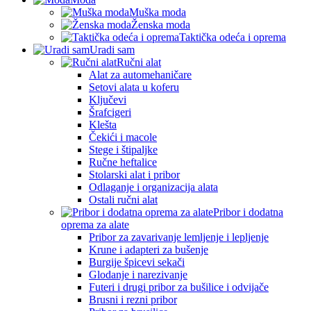
Muška moda
Ženska moda
Taktička odeća i oprema
Uradi sam
Ručni alat
Alat za automehaničare
Setovi alata u koferu
Ključevi
Šrafcigeri
Klešta
Čekići i macole
Stege i štipaljke
Ručne heftalice
Stolarski alat i pribor
Odlaganje i organizacija alata
Ostali ručni alat
Pribor i dodatna
oprema za alate
Pribor za zavarivanje lemljenje i lepljenje
Krune i adapteri za bušenje
Burgije špicevi sekači
Glodanje i narezivanje
Futeri i drugi pribor za bušilice i odvijače
Brusni i rezni pribor