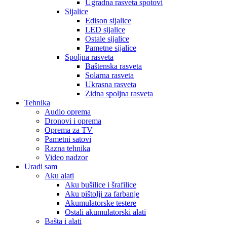
Ugradna rasveta spotovi
Sijalice
Edison sijalice
LED sijalice
Ostale sijalice
Pametne sijalice
Spoljna rasveta
Baštenska rasveta
Solarna rasveta
Ukrasna rasveta
Zidna spoljna rasveta
Tehnika
Audio oprema
Dronovi i oprema
Oprema za TV
Pametni satovi
Razna tehnika
Video nadzor
Uradi sam
Aku alati
Aku bušilice i šrafilice
Aku pištolji za farbanje
Akumulatorske testere
Ostali akumulatorski alati
Bašta i alati