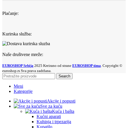
Plaćanje:
Kurirska služba:
Naše društvene mreže:
EUROSHOP Srbija
2025 Kreirano od strane
EUROSHOP tima
. Copyright ©
euroshop.rs Sva prava zadržana.
Search
Meni
Kategorije
Akcije i popusti
Sve za kuću
Kuća i bašta
Kućni aparati
Kuhinja i trpezarija
Kupatilo