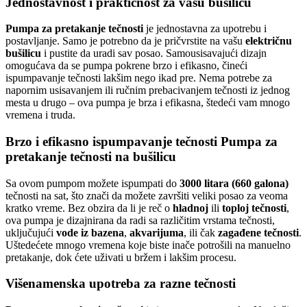
Jednostavnost i praktičnost za vašu bušilicu
Pumpa za pretakanje tečnosti
je jednostavna za upotrebu i
postavljanje. Samo je potrebno da je pričvrstite na vašu
električnu
bušilicu
i pustite da uradi sav posao. Samousisavajući dizajn
omogućava da se pumpa pokrene brzo i efikasno, čineći
ispumpavanje tečnosti lakšim nego ikad pre. Nema potrebe za
napornim usisavanjem ili ručnim prebacivanjem tečnosti iz jednog
mesta u drugo – ova pumpa je brza i efikasna, štedeći vam mnogo
vremena i truda.
Brzo i efikasno ispumpavanje tečnosti Pumpa za
pretakanje tečnosti na bušilicu
Sa ovom pumpom možete ispumpati do
3000 litara (660 galona)
tečnosti na sat, što znači da možete završiti veliki posao za veoma
kratko vreme. Bez obzira da li je reč o
hladnoj
ili
toploj tečnosti
,
ova pumpa je dizajnirana da radi sa različitim vrstama tečnosti,
uključujući
vode iz bazena
,
akvarijuma
, ili čak
zagađene tečnosti
.
Uštedećete mnogo vremena koje biste inače potrošili na manuelno
pretakanje, dok ćete uživati u bržem i lakšim procesu.
Višenamenska upotreba za razne tečnosti