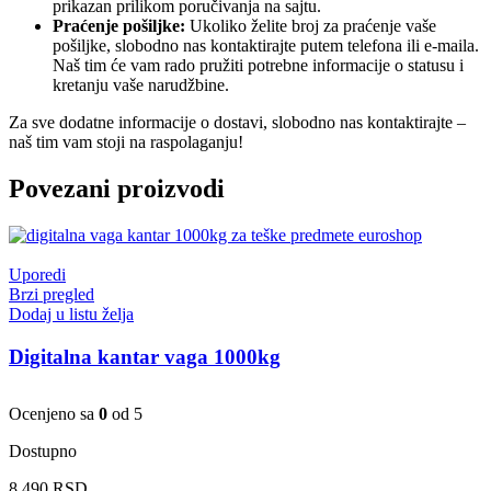
prikazan prilikom poručivanja na sajtu.
Praćenje pošiljke:
Ukoliko želite broj za praćenje vaše
pošiljke, slobodno nas kontaktirajte putem telefona ili e-maila.
Naš tim će vam rado pružiti potrebne informacije o statusu i
kretanju vaše narudžbine.
Za sve dodatne informacije o dostavi, slobodno nas kontaktirajte –
naš tim vam stoji na raspolaganju!
Povezani proizvodi
Uporedi
Brzi pregled
Dodaj u listu želja
Digitalna kantar vaga 1000kg
Ocenjeno sa
0
od 5
Dostupno
8.490
RSD