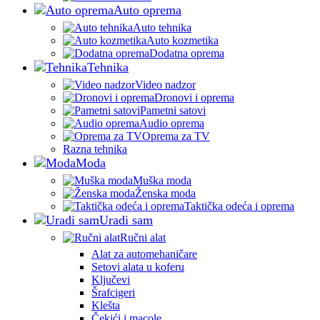
Auto oprema
Auto tehnika
Auto kozmetika
Dodatna oprema
Tehnika
Video nadzor
Dronovi i oprema
Pametni satovi
Audio oprema
Oprema za TV
Razna tehnika
Moda
Muška moda
Ženska moda
Taktička odeća i oprema
Uradi sam
Ručni alat
Alat za automehaničare
Setovi alata u koferu
Ključevi
Šrafcigeri
Klešta
Čekići i macole