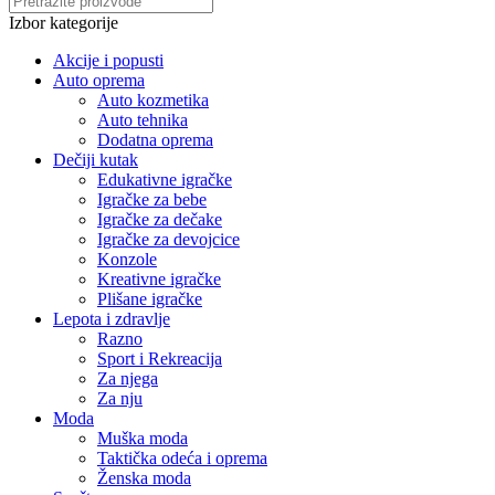
Izbor kategorije
Akcije i popusti
Auto oprema
Auto kozmetika
Auto tehnika
Dodatna oprema
Dečiji kutak
Edukativne igračke
Igračke za bebe
Igračke za dečake
Igračke za devojcice
Konzole
Kreativne igračke
Plišane igračke
Lepota i zdravlje
Razno
Sport i Rekreacija
Za njega
Za nju
Moda
Muška moda
Taktička odeća i oprema
Ženska moda