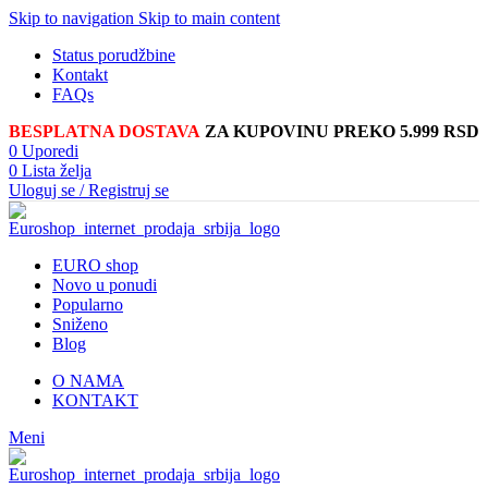
Skip to navigation
Skip to main content
Status porudžbine
Kontakt
FAQs
BESPLATNA DOSTAVA
ZA KUPOVINU PREKO 5.999 RSD
0
Uporedi
0
Lista želja
Uloguj se / Registruj se
EURO shop
Novo u ponudi
Popularno
Sniženo
Blog
O NAMA
KONTAKT
Meni