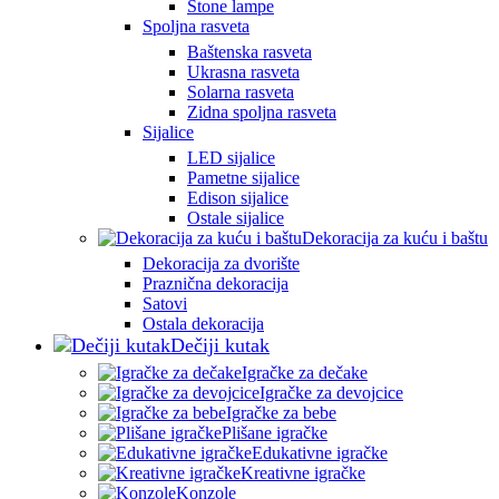
Stone lampe
Spoljna rasveta
Baštenska rasveta
Ukrasna rasveta
Solarna rasveta
Zidna spoljna rasveta
Sijalice
LED sijalice
Pametne sijalice
Edison sijalice
Ostale sijalice
Dekoracija za kuću i baštu
Dekoracija za dvorište
Praznična dekoracija
Satovi
Ostala dekoracija
Dečiji kutak
Igračke za dečake
Igračke za devojcice
Igračke za bebe
Plišane igračke
Edukativne igračke
Kreativne igračke
Konzole