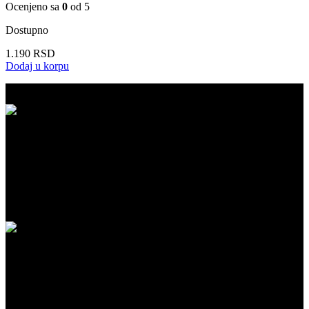
Ocenjeno sa
0
od 5
Dostupno
1.190
RSD
Dodaj u korpu
BESPLATNA ISPORUKA
Besplatna dostava za kupovinu iznad 5.999 RSD na našem sajtu!
PLAĆANJE