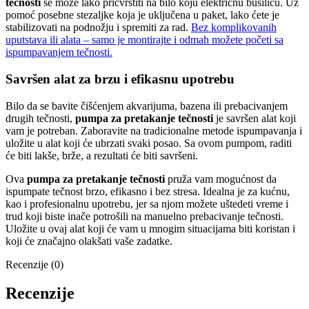
tečnosti
se može lako pričvrstiti na bilo koju električnu bušilicu. Uz
pomoć posebne stezaljke koja je uključena u paket, lako ćete je
stabilizovati na podnožju i spremiti za rad.
Bez komplikovanih
uputstava ili alata – samo je montirajte i odmah možete početi sa
ispumpavanjem tečnosti.
Savršen alat za brzu i efikasnu upotrebu
Bilo da se bavite čišćenjem akvarijuma, bazena ili prebacivanjem
drugih tečnosti,
pumpa za pretakanje tečnosti
je savršen alat koji
vam je potreban. Zaboravite na tradicionalne metode ispumpavanja i
uložite u alat koji će ubrzati svaki posao. Sa ovom pumpom, raditi
će biti lakše, brže, a rezultati će biti savršeni.
Ova
pumpa za pretakanje tečnosti
pruža vam mogućnost da
ispumpate tečnost brzo, efikasno i bez stresa. Idealna je za kućnu,
kao i profesionalnu upotrebu, jer sa njom možete uštedeti vreme i
trud koji biste inače potrošili na manuelno prebacivanje tečnosti.
Uložite u ovaj alat koji će vam u mnogim situacijama biti koristan i
koji će značajno olakšati vaše zadatke.
Recenzije (0)
Recenzije