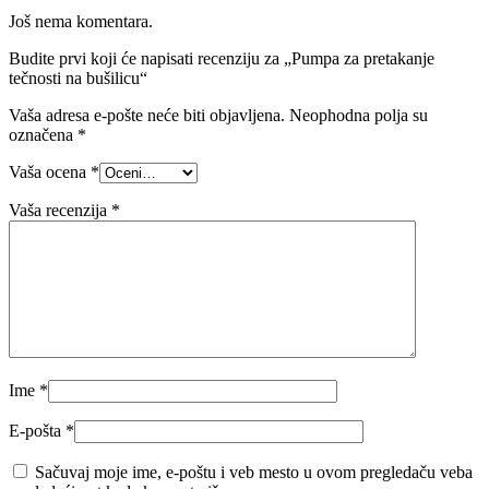
Još nema komentara.
Budite prvi koji će napisati recenziju za „Pumpa za pretakanje
tečnosti na bušilicu“
Vaša adresa e-pošte neće biti objavljena.
Neophodna polja su
označena
*
Vaša ocena
*
Vaša recenzija
*
Ime
*
E-pošta
*
Sačuvaj moje ime, e-poštu i veb mesto u ovom pregledaču veba