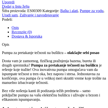
pretakanje
Uporedi
tečnosti
Dodaj u listu želja
na
Šifra proizvoda:
ES00309
Kategorije:
Bašta i alati
,
Pumpe za vodu
,
bušilicu
Uradi sam
,
Zalivanje i navodnjavanje
količina
Podeli:
Opis
Recenzije (0)
Dostava & Isporuka
Opis
Pumpa za pretakanje tečnosti na bušilicu
– olakšajte sebi posao
Dosta vam je zamornog, fizičkog pražnjenja bazena, bureta ili
drugih spremnika?
Pumpa za pretakanje tečnosti na bušilicu
je
rešenje koje tražite! Ova inovativna pumpa omogućava vam da
ispumpate tečnost u tren oka, bez napora i stresa. Jednostavna za
korišćenje, ova pumpa će u velikoj meri skratiti vreme koje trošite na
manuelno izbacivanje tečnosti.
Bez više nošenja kanti ili podizanja težih predmeta – samo
priključite pumpu na vašu električnu bušilicu i uživajte u brzom i
efikasnom ispumpavanju.