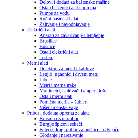
Delovi i dodaci za baštenske mašine
Ostali baštenski alat i oprema
Pumpe za vodu
Ručni baštenski alat
Zalivanje i navodnjavanje
Električni alati
Aparati za zavarivanje i lemljenje
Brusilice
Bušilice
Ostali električni alat
Testere
Merni alati
Detektori za metal i kablove
Lenjiri, ugaonici i drveni metri
Libele
Metri i merne trake
Multimetri, ispitivači i amper klešta
Ostali merni alati
Pomična merila – šubleri
Višenamenske vage
Pribor i dodatna oprema za alate
Brusni i rezni pribor
Burgije špicevi sekači
Futeri i drugi pribor za bušilice i odvijače
Glodanje i narezivanje