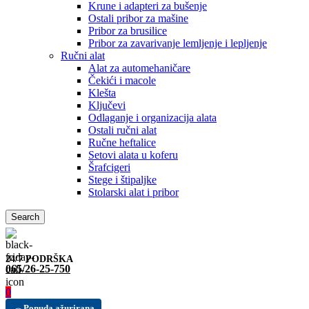
Krune i adapteri za bušenje
Ostali pribor za mašine
Pribor za brusilice
Pribor za zavarivanje lemljenje i lepljenje
Ručni alat
Alat za automehaničare
Čekići i macole
Klešta
Ključevi
Odlaganje i organizacija alata
Ostali ručni alat
Ručne heftalice
Setovi alata u koferu
Šrafcigeri
Stege i štipaljke
Stolarski alat i pribor
Search
24/7 PODRŠKA
065/26-25-750
0
Ponuda ažurirana