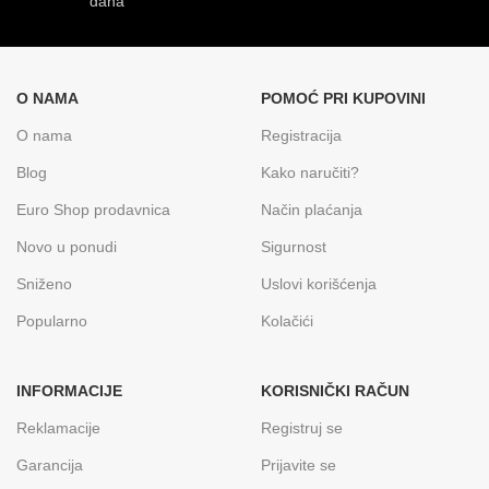
dana
O NAMA
POMOĆ PRI KUPOVINI
O nama
Registracija
Blog
Kako naručiti?
Euro Shop prodavnica
Način plaćanja
Novo u ponudi
Sigurnost
Sniženo
Uslovi korišćenja
Popularno
Kolačići
INFORMACIJE
KORISNIČKI RAČUN
Reklamacije
Registruj se
Garancija
Prijavite se