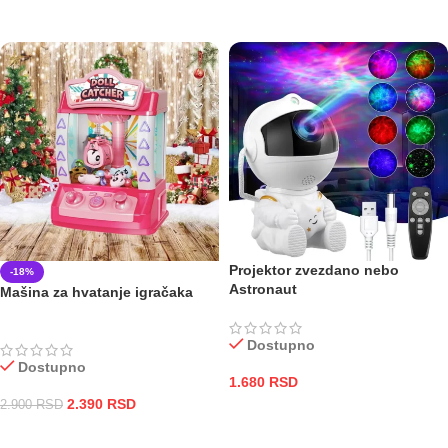
DODAJ U KORPU
DODAJ U KORPU
Projektor zvezdano nebo
-18%
Astronaut
Mašina za hvatanje igračaka
Dostupno
Dostupno
1.680
RSD
2.390
RSD
2.900
RSD
DODAJ U KORPU
DODAJ U KORPU