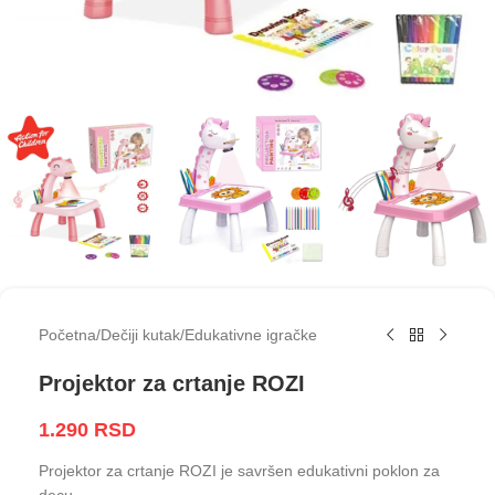
Početna
/
Dečiji kutak
/
Edukativne igračke
Projektor za crtanje ROZI
1.290
RSD
Projektor za crtanje ROZI je savršen edukativni poklon za