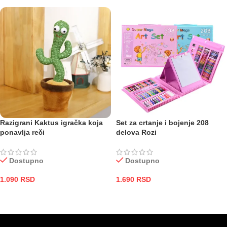
Razigrani Kaktus igračka koja
Set za crtanje i bojenje 208
ponavlja reči
delova Rozi
Dostupno
Dostupno
1.090
RSD
1.690
RSD
DODAJ U KORPU
DODAJ U KORPU