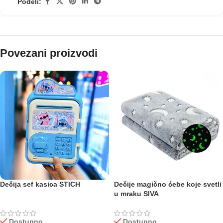
Podeli:
Povezani proizvodi
Dečija sef kasica STICH
Dečije magično ćebe koje svetli
u mraku SIVA
Dostupno
Dostupno