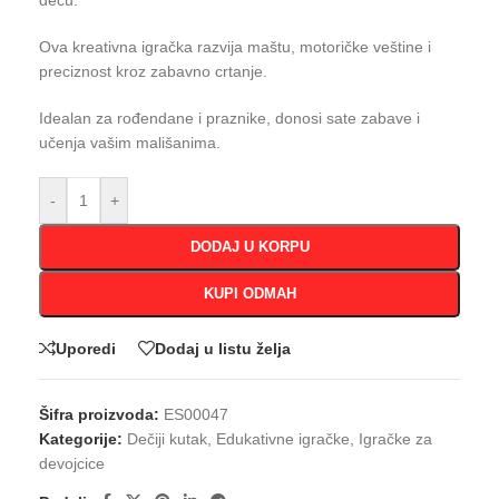
decu.
Ova kreativna igračka razvija maštu, motoričke veštine i
preciznost kroz zabavno crtanje.
Idealan za rođendane i praznike, donosi sate zabave i
učenja vašim mališanima.
-
+
DODAJ U KORPU
KUPI ODMAH
Uporedi
Dodaj u listu želja
Šifra proizvoda:
ES00047
Kategorije:
Dečiji kutak
,
Edukativne igračke
,
Igračke za
devojcice