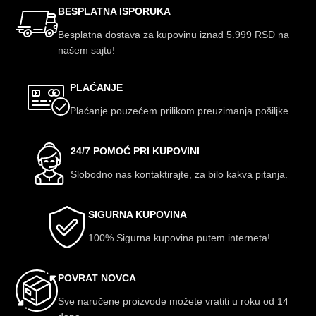
BESPLATNA ISPORUKA
Besplatna dostava za kupovinu iznad 5.999 RSD na
našem sajtu!
PLAĆANJE
Plaćanje pouzećem prilikom preuzimanja pošiljke
24/7 POMOĆ PRI KUPOVINI
Slobodno nas kontaktirajte, za bilo kakva pitanja.
SIGURNA KUPOVINA
100% Sigurna kupovina putem interneta!
POVRAT NOVCA
Sve naručene proizvode možete vratiti u roku od 14