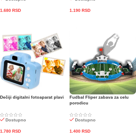
1.680
RSD
1.190
RSD
DODAJ U KORPU
DODAJ U KORPU
Dečiji digitalni fotoaparat plavi
Fudbal Fliper zabava za celu
porodicu
Dostupno
Dostupno
1.780
RSD
1.400
RSD