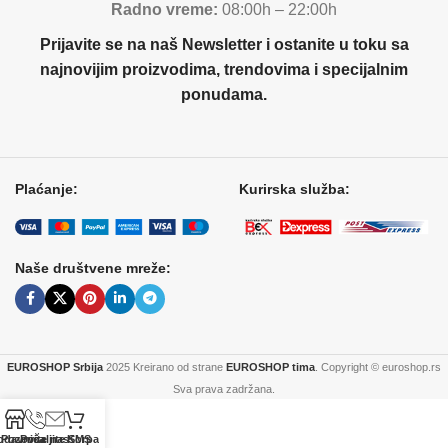
Radno vreme:
08:00h – 22:00h
Prijavite se na naš Newsletter i ostanite u toku sa
najnovijim proizvodima, trendovima i specijalnim
ponudama.
Plaćanje:
Kurirska služba:
Naše društvene mreže:
EUROSHOP Srbija
2025 Kreirano od strane
EUROSHOP tima
. Copyright © euroshop.rs
Sva prava zadržana.
odavnica
Pozovite nas
Pošaljite SMS
Korpa