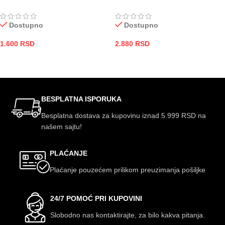
Dostupno
Dostupno
1.600
RSD
2.880
RSD
DODAJ U KORPU
DODAJ U KORPU
BESPLATNA ISPORUKA
Besplatna dostava za kupovinu iznad 5.999 RSD na
našem sajtu!
PLAĆANJE
Plaćanje pouzećem prilikom preuzimanja pošiljke
24/7 POMOĆ PRI KUPOVINI
Slobodno nas kontaktirajte, za bilo kakva pitanja.