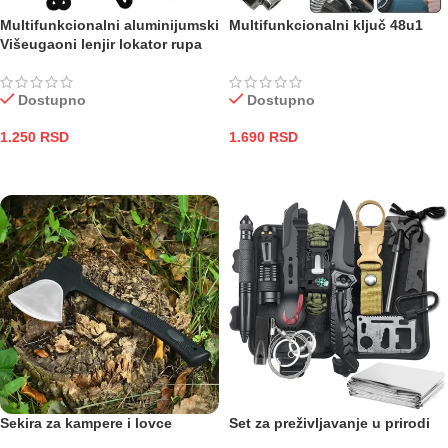
Multifunkcionalni aluminijumski
Multifunkcionalni ključ 48u1
Višeugaoni lenjir lokator rupa
Dostupno
Dostupno
1.250
RSD
1.690
RSD
DODAJ U KORPU
DODAJ U KORPU
Sekira za kampere i lovce
Set za preživljavanje u prirodi