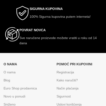
SIGURNA KUPOVINA
100% Sigurna kupovina putem interneta!
POVRAT NOVCA
Sve naručene proizvode možete vratiti u roku od 14
dana
O NAMA
POMOĆ PRI KUPOVINI
O nama
Registracija
Blog
Kako naručiti?
Euro Shop prodavnica
Način plaćanja
Novo u ponudi
Sigurnost
Sniženo
Uslovi korišćenja