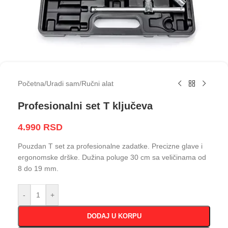
Početna
/
Uradi sam
/
Ručni alat
Profesionalni set T ključeva
4.990
RSD
Pouzdan T set za profesionalne zadatke. Precizne glave i
ergonomske drške. Dužina poluge 30 cm sa veličinama od
8 do 19 mm.
-
+
DODAJ U KORPU