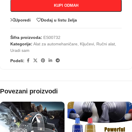
KUPI ODMAH
Uporedi
Dodaj u listu želja
Šifra proizvoda:
ES00732
Kategorije:
Alat za automehaničare
,
Ključevi
,
Ručni alat
,
Uradi sam
Podeli:
Povezani proizvodi