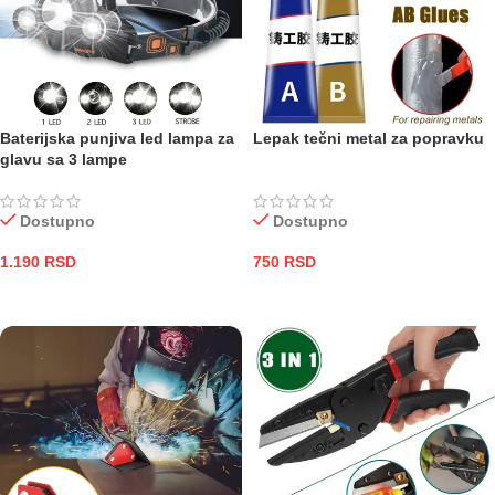
Baterijska punjiva led lampa za
Lepak tečni metal za popravku
glavu sa 3 lampe
Dostupno
Dostupno
1.190
RSD
750
RSD
DODAJ U KORPU
DODAJ U KORPU