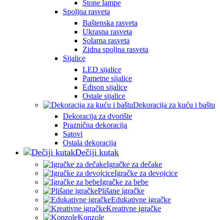
Stone lampe
Spoljna rasveta
Baštenska rasveta
Ukrasna rasveta
Solarna rasveta
Zidna spoljna rasveta
Sijalice
LED sijalice
Pametne sijalice
Edison sijalice
Ostale sijalice
Dekoracija za kuću i baštu
Dekoracija za dvorište
Praznična dekoracija
Satovi
Ostala dekoracija
Dečiji kutak
Igračke za dečake
Igračke za devojcice
Igračke za bebe
Plišane igračke
Edukativne igračke
Kreativne igračke
Konzole