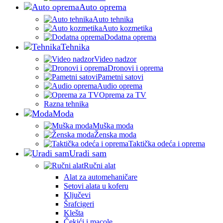
Auto oprema
Auto tehnika
Auto kozmetika
Dodatna oprema
Tehnika
Video nadzor
Dronovi i oprema
Pametni satovi
Audio oprema
Oprema za TV
Razna tehnika
Moda
Muška moda
Ženska moda
Taktička odeća i oprema
Uradi sam
Ručni alat
Alat za automehaničare
Setovi alata u koferu
Ključevi
Šrafcigeri
Klešta
Čekići i macole