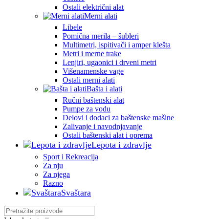
Ostali električni alat
Merni alati
Libele
Pomična merila – šubleri
Multimetri, ispitivači i amper klešta
Metri i merne trake
Lenjiri, ugaonici i drveni metri
Višenamenske vage
Ostali merni alati
Bašta i alati
Ručni baštenski alat
Pumpe za vodu
Delovi i dodaci za baštenske mašine
Zalivanje i navodnjavanje
Ostali baštenski alat i oprema
Lepota i zdravlje
Sport i Rekreacija
Za nju
Za njega
Razno
Svaštara