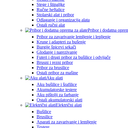
Stege i štipaljke
Ručne heftalice
Stolarski alat i pribor
Odlaganje i organizacija alata
Ostali ručni alat
Pribor i dodatna oprem
Pribor za zavarivanje lemljenje i lepljenje
Krune i adapteri za bušenje
Burgije špicevi sekači
Glodanje i narezivanje
Futeri i drugi pribor za bušilice i odvijače
Brusni i rezni pribor
Pribor za brusilice
Ostali pribor za mašine
Aku alati
Aku bušilice i šrafilice
Akumulatorske testere
Aku pištolji za farbanje
Ostali akumulatorski alati
Električni alati
Bušilice
Brusilice
Aparati za zavarivanje i lemljenje
Testere