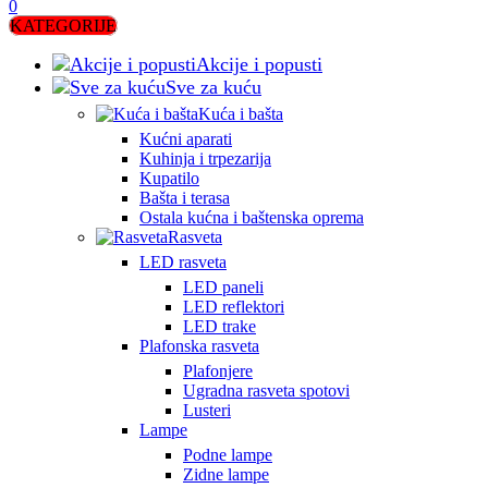
0
KATEGORIJE
Akcije i popusti
Sve za kuću
Kuća i bašta
Kućni aparati
Kuhinja i trpezarija
Kupatilo
Bašta i terasa
Ostala kućna i baštenska oprema
Rasveta
LED rasveta
LED paneli
LED reflektori
LED trake
Plafonska rasveta
Plafonjere
Ugradna rasveta spotovi
Lusteri
Lampe
Podne lampe
Zidne lampe