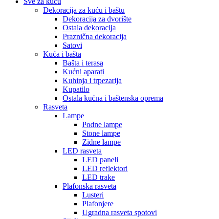
Sve za kuću
Dekoracija za kuću i baštu
Dekoracija za dvorište
Ostala dekoracija
Praznična dekoracija
Satovi
Kuća i bašta
Bašta i terasa
Kućni aparati
Kuhinja i trpezarija
Kupatilo
Ostala kućna i baštenska oprema
Rasveta
Lampe
Podne lampe
Stone lampe
Zidne lampe
LED rasveta
LED paneli
LED reflektori
LED trake
Plafonska rasveta
Lusteri
Plafonjere
Ugradna rasveta spotovi