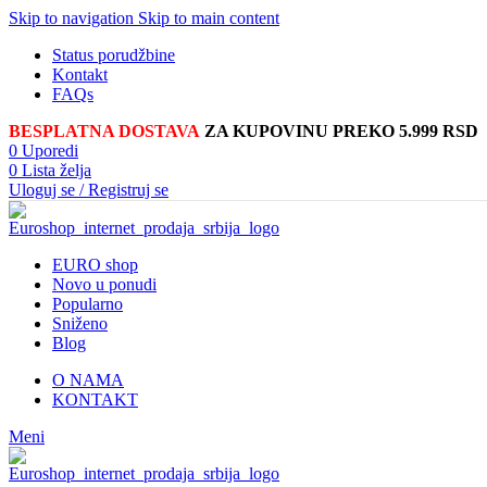
Skip to navigation
Skip to main content
Status porudžbine
Kontakt
FAQs
BESPLATNA DOSTAVA
ZA KUPOVINU PREKO 5.999 RSD
0
Uporedi
0
Lista želja
Uloguj se / Registruj se
EURO shop
Novo u ponudi
Popularno
Sniženo
Blog
O NAMA
KONTAKT
Meni