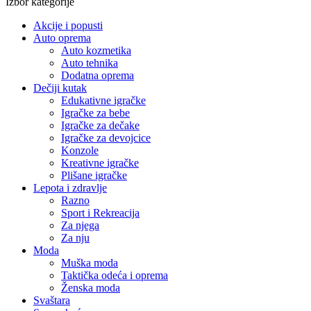
Izbor kategorije
Akcije i popusti
Auto oprema
Auto kozmetika
Auto tehnika
Dodatna oprema
Dečiji kutak
Edukativne igračke
Igračke za bebe
Igračke za dečake
Igračke za devojcice
Konzole
Kreativne igračke
Plišane igračke
Lepota i zdravlje
Razno
Sport i Rekreacija
Za njega
Za nju
Moda
Muška moda
Taktička odeća i oprema
Ženska moda
Svaštara