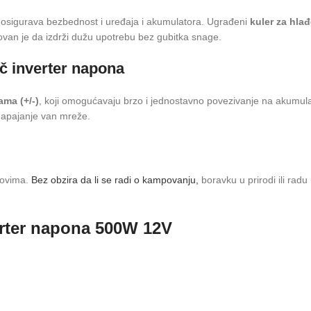
o osigurava bezbednost i uređaja i akumulatora. Ugrađeni
kuler za hla
tovan je da izdrži dužu upotrebu bez gubitka snage.
ač inverter napona
ama (+/-)
, koji omogućavaju brzo i jednostavno povezivanje na akumulat
 napajanje van mreže.
slovima.
Bez obzira da li se radi o kampovanju,
boravku u prirodi ili radu
verter napona 500W 12V