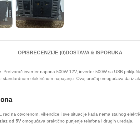
OPIS
RECENZIJE (0)
DOSTAVA & ISPORUKA
 Pretvarač inverter napona 500W 12V, inverter 500W sa USB priključko
tup standardnom električnom napajanju. Ovaj uređaj omogućava da iz a
pona
,
rad na otvorenom, vikendice i sve situacije kada nema stalnog elektr
zlaz od 5V
omogućava praktično punjenje telefona i drugih uređaja.