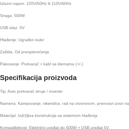
Izlazni napon: 220V/50Hz ili 110V/60Hz
Snaga: 500W
USB izlaz: 5V
Hlađenje: Ugrađen kuler
Zaštita: Od preopterećenja
Pakovanje: Pretvarač + kabl sa klemama (+/-)
Specifikacija proizvoda
Tip: Auto pretvarač struje / inverter
Namena: Kampovanje, vikendice, rad na otvorenom, prenosivi izvor na
Materijal: Izdržljiva konstrukcija sa sistemom hlađenja
Kompatibilnost: Električni uređaji do 500W + USB uređaji 5V