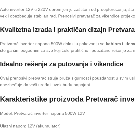
Auto inverter 12V u 220V opremljen je zaštitom od preopterećenja, št
vek i obezbeđuje stabilan rad. Prenosivi pretvarač za vikendice projek
Kvalitetna izrada i praktičan dizajn Pretvar
Pretvarač inverter napona 500W dolazi u pakovanju sa
kablom i klem
što ga čini pogodnim za sve koji žele praktično i pouzdano rešenje za
Idealno rešenje za putovanja i vikendice
Ovaj prenosivi pretvarač struje pruža sigurnost i pouzdanost u svim u
obezbeđuje da vaši uređaji uvek budu napajani.
Karakteristike proizvoda Pretvarač in
Model: Pretvarač inverter napona 500W 12V
Ulazni napon: 12V (akumulator)