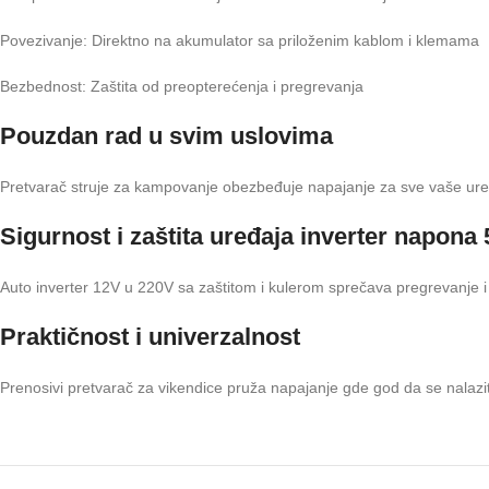
Povezivanje: Direktno na akumulator sa priloženim kablom i klemama
Bezbednost: Zaštita od preopterećenja i pregrevanja
Pouzdan rad u svim uslovima
Pretvarač struje za kampovanje obezbeđuje napajanje za sve vaše ure
Sigurnost i zaštita uređaja inverter napon
Auto inverter 12V u 220V sa zaštitom i kulerom sprečava pregrevanje i
Praktičnost i univerzalnost
Prenosivi pretvarač za vikendice pruža napajanje gde god da se nalazit