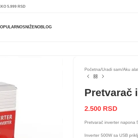
KO 5.999 RSD
POPULARNO
SNIŽENO
BLOG
Početna
Uradi sam
Aku alat
Pretvarač 
2.500
RSD
Pretvarač inverter napona 
Inverter 500W sa USB prikl