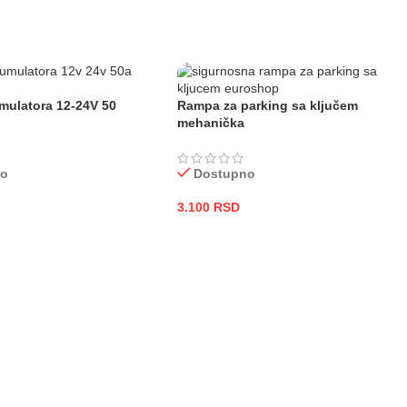
mulatora 12-24V 50
Rampa za parking sa ključem
mehanička
no
Dostupno
3.100
RSD
 KORPU
DODAJ U KORPU