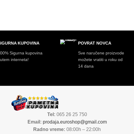
SIGURNA KUPOVINA
POVRAT NOVCA
00% Sigurna kupovina
Sve naručene proizvode
utem interneta!
možete vratiti u roku od
14 dana
Tel:
065 26 25 750
Email:
prodaja.euroshop@gmail.com
Radno vreme:
08:00h – 22:00h