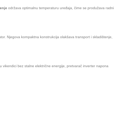
đenje
održava optimalnu temperaturu uređaja, čime se produžava radni
or. Njegova kompaktna konstrukcija olakšava transport i skladištenje,
 u vikendici bez stalne električne energije, pretvarač inverter napona