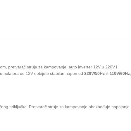
m, pretvarač struje za kampovanje, auto inverter 12V u 220V i
kumulatora od 12V dobijete stabilan napon od
220V/50Hz
ili
110V/60Hz
,
ičnog priključka. Pretvarač struje za kampovanje obezbeđuje napajanje