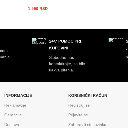
1.590
RSD
DODAJ U KORPU
24/7 POMOĆ PRI
KUPOVINI
ećem
1
imanja
p
Slobodno nas
kontaktirajte, za bilo
kakva pitanja.
INFORMACIJE
KORISNIČKI RAČUN
Reklamacije
Registruj se
Garancija
Prijavite se
Dostava
Zaboravili ste lozinku