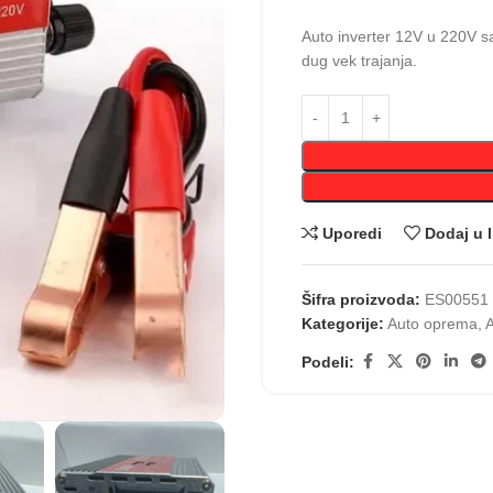
Auto inverter 12V u 220V s
dug vek trajanja.
Uporedi
Dodaj u l
Šifra proizvoda:
ES00551
Kategorije:
Auto oprema
,
A
Podeli: