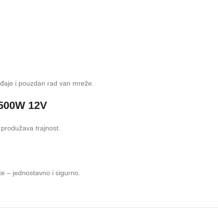
đaje i pouzdan rad van mreže.
a 500W 12V
 produžava trajnost.
e – jednostavno i sigurno.