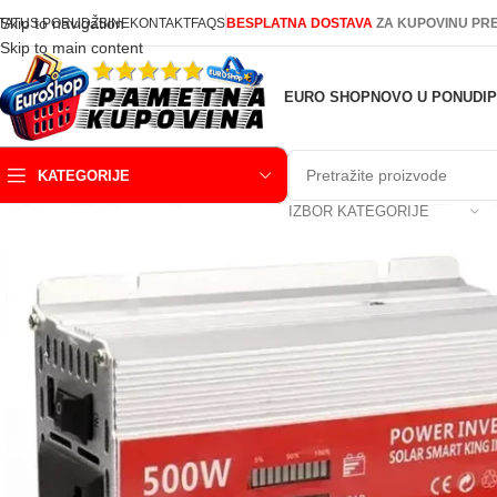
Skip to navigation
TATUS PORUDŽBINE
KONTAKT
FAQS
BESPLATNA DOSTAVA
ZA KUPOVINU PRE
Skip to main content
EURO SHOP
NOVO U PONUDI
KATEGORIJE
IZBOR KATEGORIJE