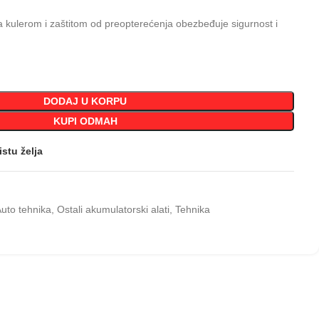
a kulerom i zaštitom od preopterećenja obezbeđuje sigurnost i
DODAJ U KORPU
KUPI ODMAH
istu želja
uto tehnika
,
Ostali akumulatorski alati
,
Tehnika