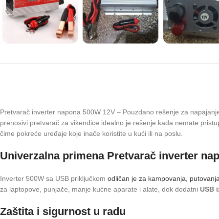
Pretvarač inverter napona 500W 12V – Pouzdano rešenje za napajanje.
prenosivi pretvarač za vikendice idealno je rešenje kada nemate pris
čime pokreće uređaje koje inače koristite u kući ili na poslu.
Univerzalna primena Pretvarač inverter na
Inverter 500W sa USB priključkom
odličan je za kampovanja, putovanja
za laptopove, punjače, manje kućne aparate i alate, dok dodatni
USB i
Zaštita i sigurnost u radu