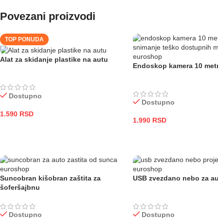
Povezani proizvodi
TOP PONUDA
Alat za skidanje plastike na autu
Endoskop kamera 10 met
Dostupno
Dostupno
1.590
RSD
1.990
RSD
DODAJ U KORPU
DODAJ U KORPU
Suncobran kišobran zaštita za
USB zvezdano nebo za au
šoferšajbnu
Dostupno
Dostupno