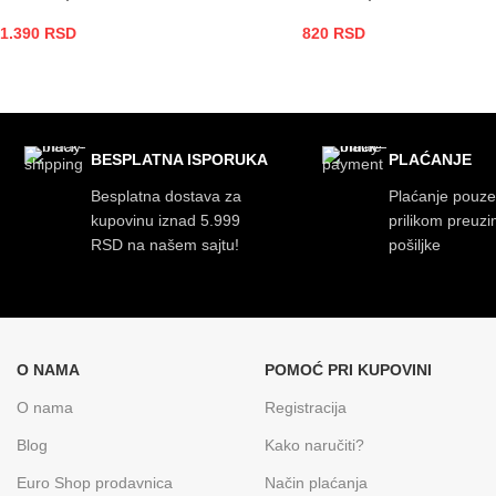
1.390
RSD
820
RSD
DODAJ U KORPU
DODAJ U KORPU
BESPLATNA ISPORUKA
PLAĆANJE
Besplatna dostava za
Plaćanje pouz
kupovinu iznad 5.999
prilikom preuz
RSD na našem sajtu!
pošiljke
O NAMA
POMOĆ PRI KUPOVINI
O nama
Registracija
Blog
Kako naručiti?
Euro Shop prodavnica
Način plaćanja