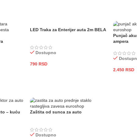
LED Traka za Enterijer auta 2m BELA
Punjač aku
ra
ampera
Dostupno
Dostup
790
RSD
2.450
RSD
DODAJ U KORPU
DODAJ U
to – kuću
Zaštita od sunca za auto
Dostupno