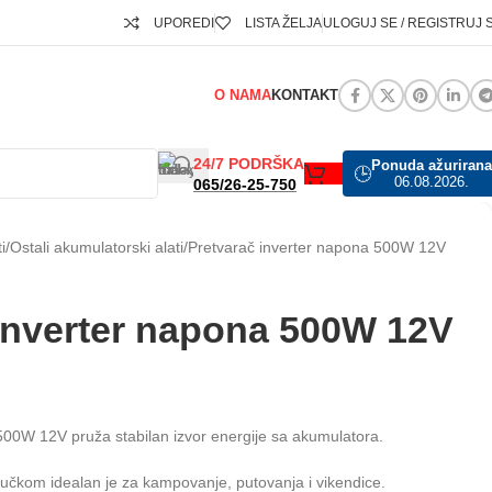
UPOREDI
LISTA ŽELJA
ULOGUJ SE / REGISTRUJ 
O NAMA
KONTAKT
24/7 PODRŠKA
Ponuda ažurirana
🕒
06.08.2026.
065/26-25-750
i
Ostali akumulatorski alati
Pretvarač inverter napona 500W 12V
inverter napona 500W 12V
500W 12V pruža stabilan izvor energije sa akumulatora.
jučkom idealan je za kampovanje, putovanja i vikendice.