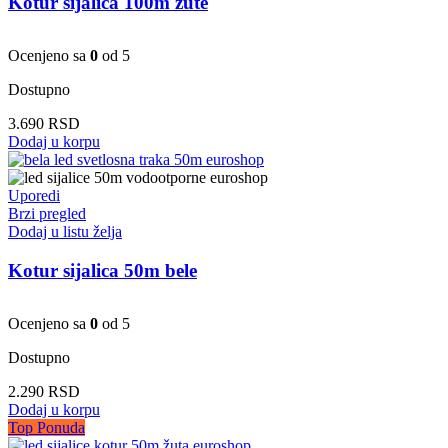
Kotur sijalica 100m žute
Ocenjeno sa
0
od 5
Dostupno
3.690
RSD
Dodaj u korpu
Uporedi
Brzi pregled
Dodaj u listu želja
Kotur sijalica 50m bele
Ocenjeno sa
0
od 5
Dostupno
2.290
RSD
Dodaj u korpu
Top Ponuda