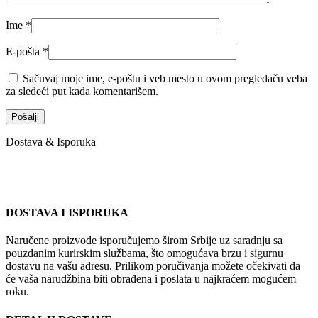
Ime
*
E-pošta
*
Sačuvaj moje ime, e-poštu i veb mesto u ovom pregledaču veba
za sledeći put kada komentarišem.
Dostava & Isporuka
DOSTAVA I ISPORUKA
Naručene proizvode isporučujemo širom Srbije uz saradnju sa
pouzdanim kurirskim službama, što omogućava brzu i sigurnu
dostavu na vašu adresu. Prilikom poručivanja možete očekivati da
će vaša narudžbina biti obrađena i poslata u najkraćem mogućem
roku.