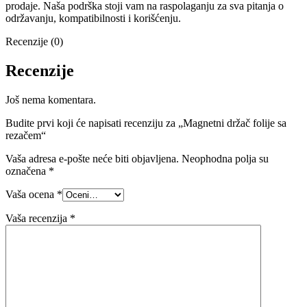
prodaje. Naša podrška stoji vam na raspolaganju za sva pitanja o
održavanju, kompatibilnosti i korišćenju.
Recenzije (0)
Recenzije
Još nema komentara.
Budite prvi koji će napisati recenziju za „Magnetni držač folije sa
rezačem“
Vaša adresa e-pošte neće biti objavljena.
Neophodna polja su
označena
*
Vaša ocena
*
Vaša recenzija
*