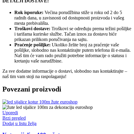
DETALJI DOSTAVE:
Rok isporuke:
Većina porudžbina stiže u roku od 2 do 5
radnih dana, u zavisnosti od dostupnosti proizvoda i vašeg
mesta prebivališta.
Troškovi dostave:
Troškovi se određuju prema težini pošiljke
i tarifama kurirske službe. Tačan iznos za dostavu biće
prikazan prilikom poručivanja na sajtu.
Praćenje pošiljke:
Ukoliko želite broj za praćenje vaše
pošiljke, slobodno nas kontaktirajte putem telefona ili e-maila.
Naš tim će vam rado pružiti potrebne informacije o statusu i
kretanju vaše narudžbine.
Za sve dodatne informacije o dostavi, slobodno nas kontaktirajte –
naš tim vam stoji na raspolaganju!
Povezani proizvodi
Uporedi
Brzi pregled
Dodaj u listu želja