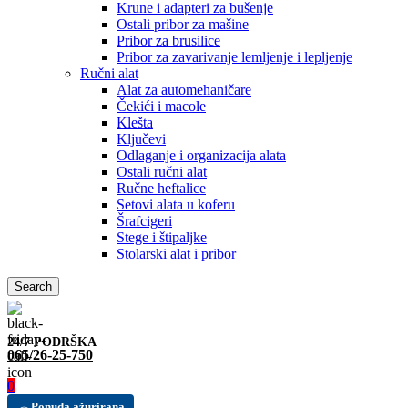
Krune i adapteri za bušenje
Ostali pribor za mašine
Pribor za brusilice
Pribor za zavarivanje lemljenje i lepljenje
Ručni alat
Alat za automehaničare
Čekići i macole
Klešta
Ključevi
Odlaganje i organizacija alata
Ostali ručni alat
Ručne heftalice
Setovi alata u koferu
Šrafcigeri
Stege i štipaljke
Stolarski alat i pribor
Search
24/7 PODRŠKA
065/26-25-750
0
Ponuda ažurirana