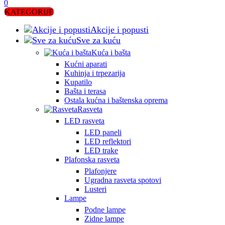
0
KATEGORIJE
Akcije i popusti
Sve za kuću
Kuća i bašta
Kućni aparati
Kuhinja i trpezarija
Kupatilo
Bašta i terasa
Ostala kućna i baštenska oprema
Rasveta
LED rasveta
LED paneli
LED reflektori
LED trake
Plafonska rasveta
Plafonjere
Ugradna rasveta spotovi
Lusteri
Lampe
Podne lampe
Zidne lampe