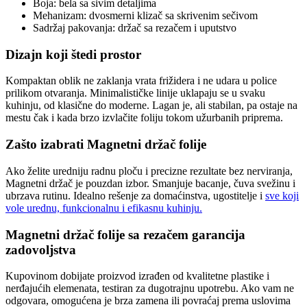
Boja: bela sa sivim detaljima
Mehanizam: dvosmerni klizač sa skrivenim sečivom
Sadržaj pakovanja: držač sa rezačem i uputstvo
Dizajn koji štedi prostor
Kompaktan oblik ne zaklanja vrata frižidera i ne udara u police
prilikom otvaranja. Minimalističke linije uklapaju se u svaku
kuhinju, od klasične do moderne. Lagan je, ali stabilan, pa ostaje na
mestu čak i kada brzo izvlačite foliju tokom užurbanih priprema.
Zašto izabrati Magnetni držač folije
Ako želite uredniju radnu ploču i precizne rezultate bez nerviranja,
Magnetni držač je pouzdan izbor. Smanjuje bacanje, čuva svežinu i
ubrzava rutinu. Idealno rešenje za domaćinstva, ugostitelje i
sve koji
vole urednu, funkcionalnu i efikasnu kuhinju.
Magnetni držač folije sa rezačem garancija
zadovoljstva
Kupovinom dobijate proizvod izrađen od kvalitetne plastike i
nerđajućih elemenata, testiran za dugotrajnu upotrebu. Ako vam ne
odgovara, omogućena je brza zamena ili povraćaj prema uslovima