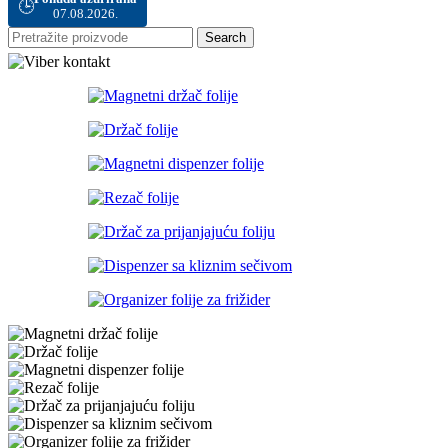
🕒
07.08.2026.
Search