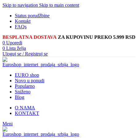
Skip to navigation
Skip to main content
Status porudžbine
Kontakt
FAQs
BESPLATNA DOSTAVA
ZA KUPOVINU PREKO 5.999 RSD
0
Uporedi
0
Lista želja
Uloguj se / Registruj se
EURO shop
Novo u ponudi
Popularno
Sniženo
Blog
O NAMA
KONTAKT
Meni