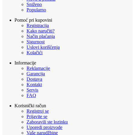
Sniženo
Popularno
Pomoć pri kupovini
Registracija
Kako naručiti?
Način plaćanja
Sigurnost
Uslovi korišćenja
Kolačići
Informacije
Reklamacije
Garancija
Dostava
Kontakt
Servis
FAQ
Korisnički račun
Registruj se
Prijavite se
Zaboravili ste lozinku
Uporedi proizvode
Vaše narudžbine