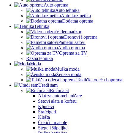
Auto oprema
Auto tehnika
Auto kozmetika
Dodatna oprema
Tehnika
Video nadzor
Dronovi i oprema
Pametni satovi
Audio oprema
Oprema za TV
Razna tehnika
Moda
Muška moda
Ženska moda
Taktička odeća i oprema
Uradi sam
Ručni alat
Alat za automehaničare
Setovi alata u koferu
Ključevi
Šrafcigeri
Klešta
Čekići i macole
Stege i štipaljke