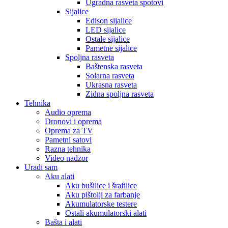
Ugradna rasveta spotovi
Sijalice
Edison sijalice
LED sijalice
Ostale sijalice
Pametne sijalice
Spoljna rasveta
Baštenska rasveta
Solarna rasveta
Ukrasna rasveta
Zidna spoljna rasveta
Tehnika
Audio oprema
Dronovi i oprema
Oprema za TV
Pametni satovi
Razna tehnika
Video nadzor
Uradi sam
Aku alati
Aku bušilice i šrafilice
Aku pištolji za farbanje
Akumulatorske testere
Ostali akumulatorski alati
Bašta i alati