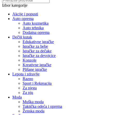
Izbor kategorije
Akcije i popusti
Auto oprema
Auto kozmetika
Auto tehnika
Dodatna oprema
Dečiji kutak
Edukativne igračke
Igračke za bebe
Igračke za dečake
Igračke za devojcice
Konzole
Kreativne igračke
Plišane igračke
Lepota i zdravlje
Razno
Sport i Rekreacija
Za njega
Za nju
Moda
Muška moda
Taktička odeća i oprema
Ženska moda