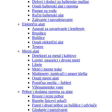
Delovi i dodaci za baštenske mašine
Ostali baštenski alat i oprema
Pumpe za vodu
Ručni baštenski alat
Zalivanje i navodnjavanje
Električni alati
Aparati za zavarivanje i lemljenje
Brusilice
Bušilice
Ostali električni alat
Testere
Merni alati
Detektori za metal i kablove
Lenjiri, ugaonici i drveni metri
Libele
Metri i merne trake
Multimetri, ispitivači i amper klešta
Ostali merni alati
Pomična merila – šubleri
Višenamenske vage
Pribor i dodatna oprema za alate
Brusni i rezni pribor
Burgije špicevi sekači
Futeri i drugi pribor za bušilice i odvijače
Glodanje i narezivanje