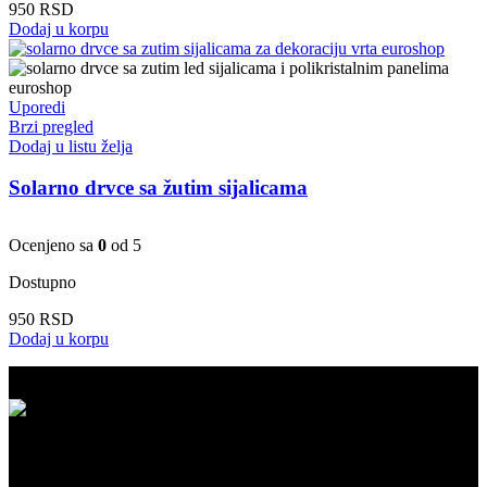
950
RSD
Dodaj u korpu
Uporedi
Brzi pregled
Dodaj u listu želja
Solarno drvce sa žutim sijalicama
Ocenjeno sa
0
od 5
Dostupno
950
RSD
Dodaj u korpu