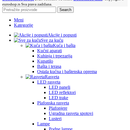
euroshop.rs Sva prava zadržana.
Search
Meni
Kategorije
Akcije i popusti
Sve za kuću
Kuća i bašta
Kućni aparati
Kuhinja i trpezarija
Kupatilo
Bašta i terasa
Ostala kućna i baštenska oprema
Rasveta
LED rasveta
LED paneli
LED reflektori
LED trake
Plafonska rasveta
Plafonjere
Ugradna rasveta spotovi
Lusteri
Lampe
Podne lampe