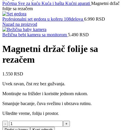
Početna
Sve za kuću
Kuća i bašta
Kućni aparati
Magnetni držač
folije sa rezačem
Profesionalni set gedora u koferu 108delova
6.990
RSD
Nazad na proizvod
Bežična bebi kamera sa monitorom
5.490
RSD
Magnetni držač folije sa
rezačem
1.550
RSD
Uvek ravan, čist rez bez gužvanja.
Montirajte na frižider i koristite jednom rukom.
Smanjuje bacanje, čuva svežinu i ubrzava rutinu.
Uštedite vreme, foliju i prostor.
Magnetni
držač
Dodaj u korpu
Kupi odmah