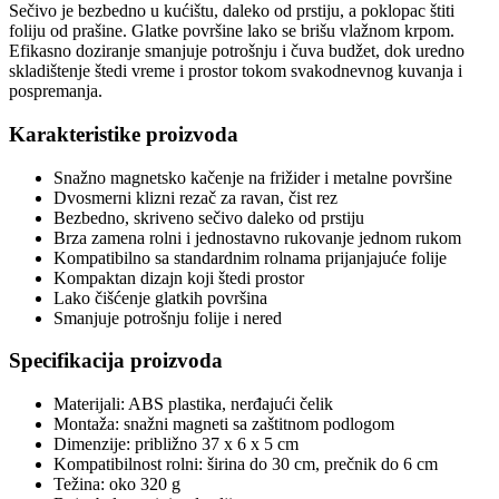
Sečivo je bezbedno u kućištu, daleko od prstiju, a poklopac štiti
foliju od prašine. Glatke površine lako se brišu vlažnom krpom.
Efikasno doziranje smanjuje potrošnju i čuva budžet, dok uredno
skladištenje štedi vreme i prostor tokom svakodnevnog kuvanja i
pospremanja.
Karakteristike proizvoda
Snažno magnetsko kačenje na frižider i metalne površine
Dvosmerni klizni rezač za ravan, čist rez
Bezbedno, skriveno sečivo daleko od prstiju
Brza zamena rolni i jednostavno rukovanje jednom rukom
Kompatibilno sa standardnim rolnama prijanjajuće folije
Kompaktan dizajn koji štedi prostor
Lako čišćenje glatkih površina
Smanjuje potrošnju folije i nered
Specifikacija proizvoda
Materijali: ABS plastika, nerđajući čelik
Montaža: snažni magneti sa zaštitnom podlogom
Dimenzije: približno 37 x 6 x 5 cm
Kompatibilnost rolni: širina do 30 cm, prečnik do 6 cm
Težina: oko 320 g