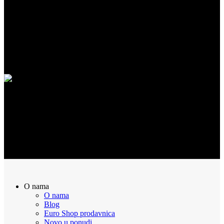
SIGURNA KUPOVINA
100% Sigurna kupovina putem interneta!
POVRAT NOVCA
Sve naručene proizvode možete vratiti u roku od 14 dana
O nama
O nama
Blog
Euro Shop prodavnica
Novo u ponudi