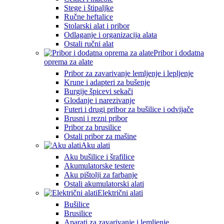
Stege i štipaljke
Ručne heftalice
Stolarski alat i pribor
Odlaganje i organizacija alata
Ostali ručni alat
Pribor i dodatna
oprema za alate
Pribor za zavarivanje lemljenje i lepljenje
Krune i adapteri za bušenje
Burgije špicevi sekači
Glodanje i narezivanje
Futeri i drugi pribor za bušilice i odvijače
Brusni i rezni pribor
Pribor za brusilice
Ostali pribor za mašine
Aku alati
Aku bušilice i šrafilice
Akumulatorske testere
Aku pištolji za farbanje
Ostali akumulatorski alati
Električni alati
Bušilice
Brusilice
Aparati za zavarivanje i lemljenje