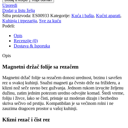
folije
Uporedi
sa
Dodaj u listu želja
rezačem
Šifra proizvoda:
ES00933
Kategorije:
Kuća i bašta
,
Kućni aparati
,
količina
Kuhinja i trpezarija
,
Sve za kuću
Podeli:
Opis
Recenzije (0)
Dostava & Isporuka
Opis
Magnetni držač folije sa rezačem
Magnetni držač folije sa rezačem donosi urednost, brzinu i savršen
rez u svakoj kuhinji. Snažni magneti ga čvrsto drže na frižideru, a
klizni nož seče ravno bez gužvanja. Jednom rukom izvucite željenu
dužinu, zatim jednim potezom uredno odvojite komad. Štedi vreme,
foliju i živce, lako se čisti, pristaje uz moderan dizajn i bezbedno
skriva sečivo od prstiju. Kompatibilan je sa većinom rolni i ne
zauzima dragocen prostor u vašoj kuhinji.
Klizni rezač i čist rez