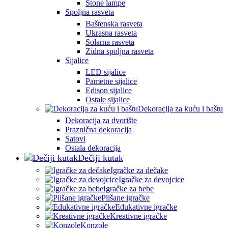
Stone lampe
Spoljna rasveta
Baštenska rasveta
Ukrasna rasveta
Solarna rasveta
Zidna spoljna rasveta
Sijalice
LED sijalice
Pametne sijalice
Edison sijalice
Ostale sijalice
Dekoracija za kuću i baštu
Dekoracija za dvorište
Praznična dekoracija
Satovi
Ostala dekoracija
Dečiji kutak
Igračke za dečake
Igračke za devojcice
Igračke za bebe
Plišane igračke
Edukativne igračke
Kreativne igračke
Konzole