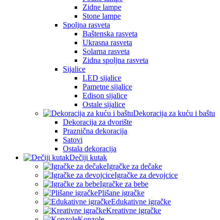
Zidne lampe
Stone lampe
Spoljna rasveta
Baštenska rasveta
Ukrasna rasveta
Solarna rasveta
Zidna spoljna rasveta
Sijalice
LED sijalice
Pametne sijalice
Edison sijalice
Ostale sijalice
Dekoracija za kuću i baštu
Dekoracija za dvorište
Praznična dekoracija
Satovi
Ostala dekoracija
Dečiji kutak
Igračke za dečake
Igračke za devojcice
Igračke za bebe
Plišane igračke
Edukativne igračke
Kreativne igračke
Konzole