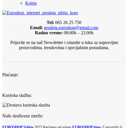
Korpa
Tel:
065 26 25 750
Email:
prodaja.euroshop@gmail.com
Radno vreme:
08:00h – 22:00h
Prijavite se na naš Newsletter i ostanite u toku sa najnovijim
proizvodima, trendovima i specijalnim ponudama.
Plaćanje:
Kurirska služba:
Naše društvene mreže:
EUROSHOP Srbija
2025 Kreirano od strane
EUROSHOP tima
. Copyright ©