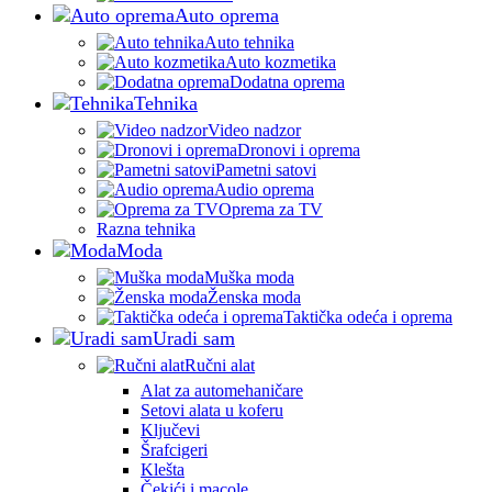
Auto oprema
Auto tehnika
Auto kozmetika
Dodatna oprema
Tehnika
Video nadzor
Dronovi i oprema
Pametni satovi
Audio oprema
Oprema za TV
Razna tehnika
Moda
Muška moda
Ženska moda
Taktička odeća i oprema
Uradi sam
Ručni alat
Alat za automehaničare
Setovi alata u koferu
Ključevi
Šrafcigeri
Klešta
Čekići i macole