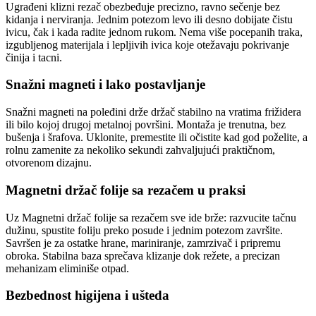
Ugrađeni klizni rezač obezbeđuje precizno, ravno sečenje bez
kidanja i nerviranja. Jednim potezom levo ili desno dobijate čistu
ivicu, čak i kada radite jednom rukom. Nema više pocepanih traka,
izgubljenog materijala i lepljivih ivica koje otežavaju pokrivanje
činija i tacni.
Snažni magneti i lako postavljanje
Snažni magneti na poleđini drže držač stabilno na vratima frižidera
ili bilo kojoj drugoj metalnoj površini. Montaža je trenutna, bez
bušenja i šrafova. Uklonite, premestite ili očistite kad god poželite, a
rolnu zamenite za nekoliko sekundi zahvaljujući praktičnom,
otvorenom dizajnu.
Magnetni držač folije sa rezačem u praksi
Uz Magnetni držač folije sa rezačem sve ide brže: razvucite tačnu
dužinu, spustite foliju preko posude i jednim potezom završite.
Savršen je za ostatke hrane, mariniranje, zamrzivač i pripremu
obroka. Stabilna baza sprečava klizanje dok režete, a precizan
mehanizam eliminiše otpad.
Bezbednost higijena i ušteda