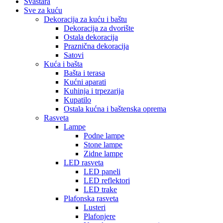
Svaštara
Sve za kuću
Dekoracija za kuću i baštu
Dekoracija za dvorište
Ostala dekoracija
Praznična dekoracija
Satovi
Kuća i bašta
Bašta i terasa
Kućni aparati
Kuhinja i trpezarija
Kupatilo
Ostala kućna i baštenska oprema
Rasveta
Lampe
Podne lampe
Stone lampe
Zidne lampe
LED rasveta
LED paneli
LED reflektori
LED trake
Plafonska rasveta
Lusteri
Plafonjere