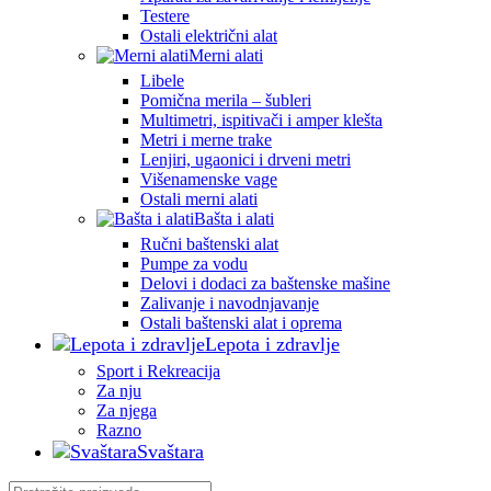
Testere
Ostali električni alat
Merni alati
Libele
Pomična merila – šubleri
Multimetri, ispitivači i amper klešta
Metri i merne trake
Lenjiri, ugaonici i drveni metri
Višenamenske vage
Ostali merni alati
Bašta i alati
Ručni baštenski alat
Pumpe za vodu
Delovi i dodaci za baštenske mašine
Zalivanje i navodnjavanje
Ostali baštenski alat i oprema
Lepota i zdravlje
Sport i Rekreacija
Za nju
Za njega
Razno
Svaštara