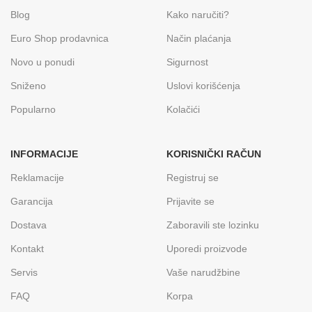
Blog
Kako naručiti?
Euro Shop prodavnica
Način plaćanja
Novo u ponudi
Sigurnost
Sniženo
Uslovi korišćenja
Popularno
Kolačići
INFORMACIJE
KORISNIČKI RAČUN
Reklamacije
Registruj se
Garancija
Prijavite se
Dostava
Zaboravili ste lozinku
Kontakt
Uporedi proizvode
Servis
Vaše narudžbine
FAQ
Korpa