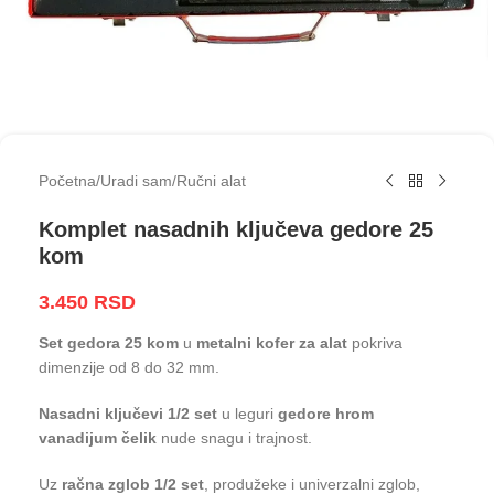
Početna
/
Uradi sam
/
Ručni alat
Komplet nasadnih ključeva gedore 25
kom
3.450
RSD
Set gedora 25 kom
u
metalni kofer za alat
pokriva
dimenzije od 8 do 32 mm.
Nasadni ključevi 1/2 set
u leguri
gedore hrom
vanadijum čelik
nude snagu i trajnost.
Uz
račna zglob 1/2 set
, produžeke i univerzalni zglob,