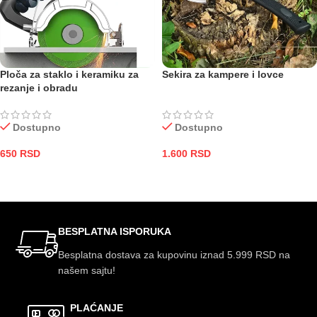
Ploča za staklo i keramiku za
Sekira za kampere i lovce
rezanje i obradu
Dostupno
Dostupno
650
RSD
1.600
RSD
DODAJ U KORPU
DODAJ U KORPU
BESPLATNA ISPORUKA
Besplatna dostava za kupovinu iznad 5.999 RSD na
našem sajtu!
PLAĆANJE