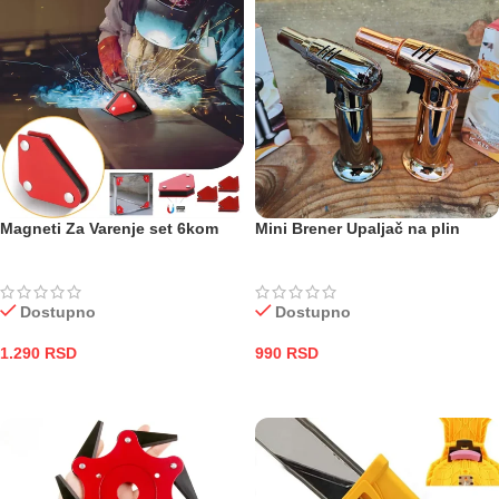
Magneti Za Varenje set 6kom
Mini Brener Upaljač na plin
Dostupno
Dostupno
1.290
RSD
990
RSD
DODAJ U KORPU
DODAJ U KORPU