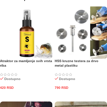
Atraktor za mamljenje svih vrsta
HSS kruzne testera za drvo
riba
metal plastiku
Dostupno
Dostupno
420
RSD
790
RSD
DODAJ U KORPU
DODAJ U KORPU