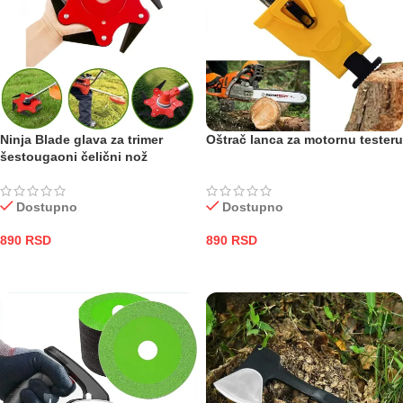
Ninja Blade glava za trimer
Oštrač lanca za motornu testeru
šestougaoni čelični nož
Dostupno
Dostupno
890
RSD
890
RSD
DODAJ U KORPU
DODAJ U KORPU