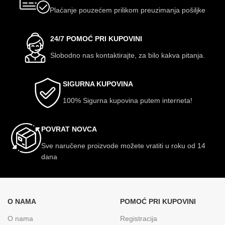
Plaćanje pouzećem prilikom preuzimanja pošiljke
24/7 POMOĆ PRI KUPOVINI
Slobodno nas kontaktirajte, za bilo kakva pitanja.
SIGURNA KUPOVINA
100% Sigurna kupovina putem interneta!
POVRAT NOVCA
Sve naručene proizvode možete vratiti u roku od 14
dana
O NAMA
POMOĆ PRI KUPOVINI
O nama
Registracija