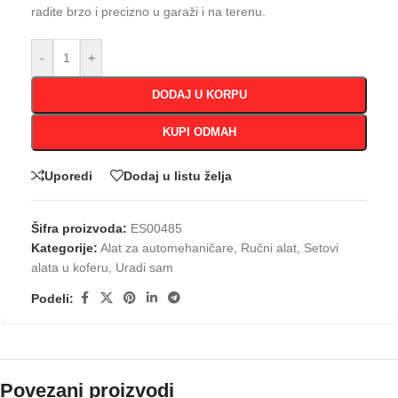
radite brzo i precizno u garaži i na terenu.
-
+
DODAJ U KORPU
KUPI ODMAH
Uporedi
Dodaj u listu želja
Šifra proizvoda:
ES00485
Kategorije:
Alat za automehaničare
,
Ručni alat
,
Setovi
alata u koferu
,
Uradi sam
Podeli:
Povezani proizvodi