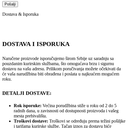
Dostava & Isporuka
DOSTAVA I ISPORUKA
Naručene proizvode isporučujemo širom Srbije uz saradnju sa
pouzdanim kurirskim službama, što omogućava brzu i sigurnu
dostavu na vašu adresu. Prilikom poručivanja možete očekivati da
će vaša narudžbina biti obrađena i poslata u najkraćem mogućem
roku.
DETALJI DOSTAVE:
Rok isporuke:
Većina porudžbina stiže u roku od 2 do 5
radnih dana, u zavisnosti od dostupnosti proizvoda i vašeg
mesta prebivališta.
Troškovi dostave:
Troškovi se određuju prema težini pošiljke
i tarifama kurirske službe. Tačan iznos za dostavu biće