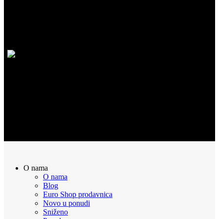
SIGURNA KUPOVINA
100% Sigurna kupovina putem interneta!
POVRAT NOVCA
Sve naručene proizvode možete vratiti u roku od 14 dana
O nama
O nama
Blog
Euro Shop prodavnica
Novo u ponudi
Sniženo