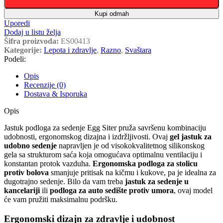
Kupi odmah
Uporedi
Dodaj u listu želja
Šifra proizvoda:
ES00413
Kategorije:
Lepota i zdravlje
,
Razno
,
Svaštara
Podeli:
Opis
Recenzije (0)
Dostava & Isporuka
Opis
Jastuk podloga za sedenje Egg Siter pruža savršenu kombinaciju
udobnosti, ergonomskog dizajna i izdržljivosti. Ovaj
gel jastuk za
udobno sedenje
napravljen je od visokokvalitetnog silikonskog
gela sa strukturom saća koja omogućava optimalnu ventilaciju i
konstantan protok vazduha.
Ergonomska podloga za stolicu
protiv bolova
smanjuje pritisak na kičmu i kukove, pa je idealna za
dugotrajno sedenje. Bilo da vam treba
jastuk za sedenje u
kancelariji
ili
podloga za auto sedište protiv umora
, ovaj model
će vam pružiti maksimalnu podršku.
Ergonomski dizajn za zdravlje i udobnost