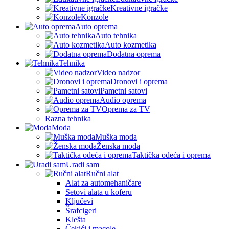
Kreativne igračke
Konzole
Auto oprema
Auto tehnika
Auto kozmetika
Dodatna oprema
Tehnika
Video nadzor
Dronovi i oprema
Pametni satovi
Audio oprema
Oprema za TV
Razna tehnika
Moda
Muška moda
Ženska moda
Taktička odeća i oprema
Uradi sam
Ručni alat
Alat za automehaničare
Setovi alata u koferu
Ključevi
Šrafcigeri
Klešta
Čekići i macole