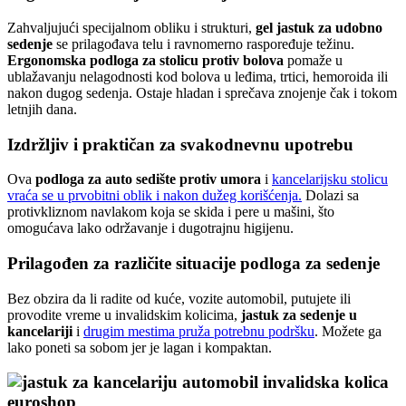
Zahvaljujući specijalnom obliku i strukturi,
gel jastuk za udobno
sedenje
se prilagođava telu i ravnomerno raspoređuje težinu.
Ergonomska podloga za stolicu protiv bolova
pomaže u
ublažavanju nelagodnosti kod bolova u leđima, trtici, hemoroida ili
nakon dugog sedenja. Ostaje hladan i sprečava znojenje čak i tokom
letnjih dana.
Izdržljiv i praktičan za svakodnevnu upotrebu
Ova
podloga za auto sedište protiv umora
i
kancelarijsku stolicu
vraća se u prvobitni oblik i nakon dužeg korišćenja.
Dolazi sa
protivkliznom navlakom koja se skida i pere u mašini, što
omogućava lako održavanje i dugotrajnu higijenu.
Prilagođen za različite situacije
podloga za sedenje
Bez obzira da li radite od kuće, vozite automobil, putujete ili
provodite vreme u invalidskim kolicima,
jastuk za sedenje u
kancelariji
i
drugim mestima pruža potrebnu podršku
. Možete ga
lako poneti sa sobom jer je lagan i kompaktan.