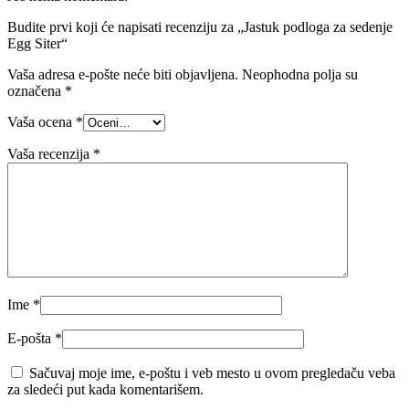
Budite prvi koji će napisati recenziju za „Jastuk podloga za sedenje
Egg Siter“
Vaša adresa e-pošte neće biti objavljena.
Neophodna polja su
označena
*
Vaša ocena
*
Vaša recenzija
*
Ime
*
E-pošta
*
Sačuvaj moje ime, e-poštu i veb mesto u ovom pregledaču veba
za sledeći put kada komentarišem.