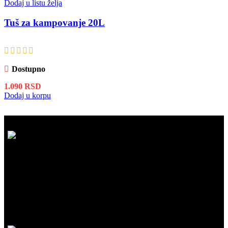
Dodaj u listu želja
Tuš za kampovanje 20L
Dostupno
1.090
RSD
Dodaj u korpu
BESPLATNA ISPORUKA
Besplatna dostava za kupovinu iznad 5.999 RSD na našem sajtu!