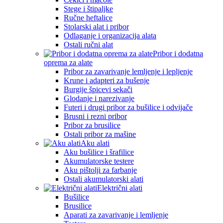
Stege i štipaljke
Ručne heftalice
Stolarski alat i pribor
Odlaganje i organizacija alata
Ostali ručni alat
Pribor i dodatna
oprema za alate
Pribor za zavarivanje lemljenje i lepljenje
Krune i adapteri za bušenje
Burgije špicevi sekači
Glodanje i narezivanje
Futeri i drugi pribor za bušilice i odvijače
Brusni i rezni pribor
Pribor za brusilice
Ostali pribor za mašine
Aku alati
Aku bušilice i šrafilice
Akumulatorske testere
Aku pištolji za farbanje
Ostali akumulatorski alati
Električni alati
Bušilice
Brusilice
Aparati za zavarivanje i lemljenje