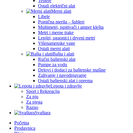
Testere
Ostali električni alat
Merni alati
Libele
Pomična merila – šubleri
Multimetri, ispitivači i amper klešta
Metri i merne trake
Lenjiri, ugaonici i drveni metri
Višenamenske vage
Ostali merni alati
Bašta i alati
Ručni baštenski alat
Pumpe za vodu
Delovi i dodaci za baštenske mašine
Zalivanje i navodnjavanje
Ostali baštenski alat i oprema
Lepota i zdravlje
Sport i Rekreacija
Za nju
Za njega
Razno
Svaštara
Početna
Prodavnica