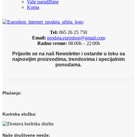
Vaše narudžbine
Korpa
Tel:
065 26 25 750
Email:
prodaja.euroshop@gmail.com
Radno vreme:
08:00h – 22:00h
Prijavite se na naš Newsletter i ostanite u toku sa
najnovijim proizvodima, trendovima i specijalnim
ponudama.
Plaćanje:
Kurirska služba:
Naše društvene mreže: