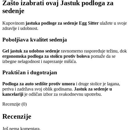
Zašto izabrati ovaj
Jastuk podloga za
sedenje
Kupovinom
jastuka podloge za sedenje Egg Sitter
ulažete u svoje
zdravlje i udobnost.
Poboljšava kvalitet sedenja
Gel jastuk za udobno sedenje
ravnomerno raspoređuje težinu, dok
ergonomska podloga za stolicu protiv bolova
pomaže da se
izbegne nelagodnost i naprezanje mišića.
Praktičan i dugotrajan
Podloga za auto sedište protiv umora
i druge stolice je lagana,
periva i zadržava svoj oblik godinama.
Jastuk za sedenje u
kancelariji
je odličan izbor za svakodnevnu upotrebu.
Recenzije (0)
Recenzije
Još nema komentara.