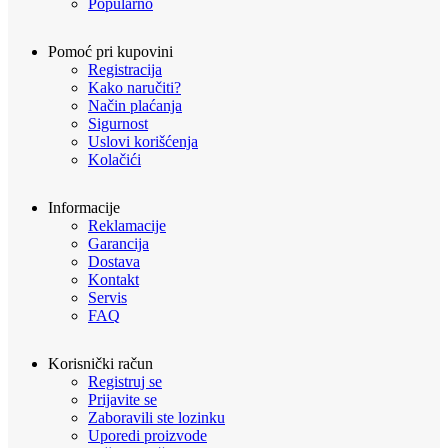
Popularno
Pomoć pri kupovini
Registracija
Kako naručiti?
Način plaćanja
Sigurnost
Uslovi korišćenja
Kolačići
Informacije
Reklamacije
Garancija
Dostava
Kontakt
Servis
FAQ
Korisnički račun
Registruj se
Prijavite se
Zaboravili ste lozinku
Uporedi proizvode