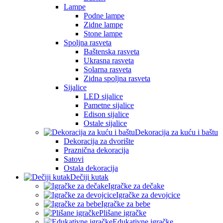
Lampe
Podne lampe
Zidne lampe
Stone lampe
Spoljna rasveta
Baštenska rasveta
Ukrasna rasveta
Solarna rasveta
Zidna spoljna rasveta
Sijalice
LED sijalice
Pametne sijalice
Edison sijalice
Ostale sijalice
Dekoracija za kuću i baštu
Dekoracija za dvorište
Praznična dekoracija
Satovi
Ostala dekoracija
Dečiji kutak
Igračke za dečake
Igračke za devojcice
Igračke za bebe
Plišane igračke
Edukativne igračke