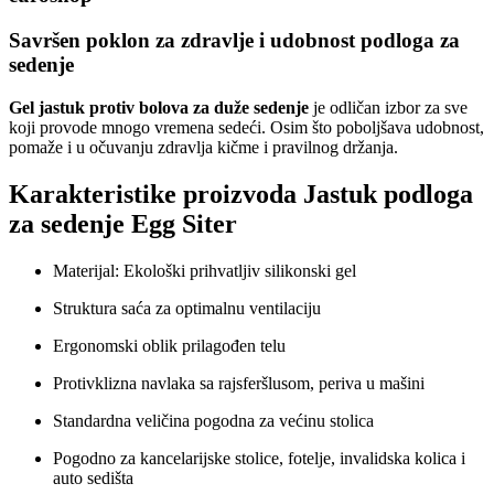
Savršen poklon za zdravlje i udobnost
podloga za
sedenje
Gel jastuk protiv bolova za duže sedenje
je odličan izbor za sve
koji provode mnogo vremena sedeći. Osim što poboljšava udobnost,
pomaže i u očuvanju zdravlja kičme i pravilnog držanja.
Karakteristike proizvoda Jastuk podloga
za sedenje Egg Siter
Materijal: Ekološki prihvatljiv silikonski gel
Struktura saća za optimalnu ventilaciju
Ergonomski oblik prilagođen telu
Protivklizna navlaka sa rajsferšlusom, periva u mašini
Standardna veličina pogodna za većinu stolica
Pogodno za kancelarijske stolice, fotelje, invalidska kolica i
auto sedišta