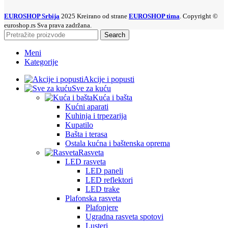
EUROSHOP Srbija
2025 Kreirano od strane
EUROSHOP tima
. Copyright ©
euroshop.rs Sva prava zadržana.
Search
Meni
Kategorije
Akcije i popusti
Sve za kuću
Kuća i bašta
Kućni aparati
Kuhinja i trpezarija
Kupatilo
Bašta i terasa
Ostala kućna i baštenska oprema
Rasveta
LED rasveta
LED paneli
LED reflektori
LED trake
Plafonska rasveta
Plafonjere
Ugradna rasveta spotovi
Lusteri