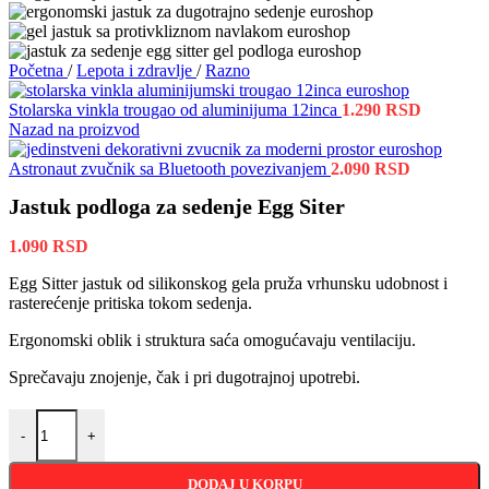
Početna
/
Lepota i zdravlje
/
Razno
Stolarska vinkla trougao od aluminijuma 12inca
1.290
RSD
Nazad na proizvod
Astronaut zvučnik sa Bluetooth povezivanjem
2.090
RSD
Jastuk podloga za sedenje Egg Siter
1.090
RSD
Egg Sitter jastuk od silikonskog gela pruža vrhunsku udobnost i
rasterećenje pritiska tokom sedenja.
Ergonomski oblik i struktura saća omogućavaju ventilaciju.
Sprečavaju znojenje, čak i pri dugotrajnoj upotrebi.
Jastuk podloga za sedenje Egg Siter količina
-
+
DODAJ U KORPU